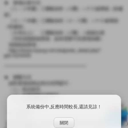
X
系統備份中,反應時間較長,還請見諒！
關閉