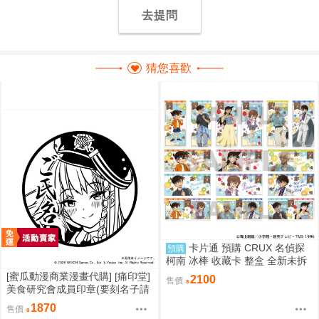
去提問
猜您喜歡
卡片通 預購 CRUX 名偵探
預購
柯南 冰棒 收藏卡 整盒 全新未拆
[蜜瓜動漫商業漫畫代購] [痛印堂]
2100
售價
美食研究會成員印章(要刻名子請
下單備註)(預約至8/28)(12月預
1870
售價
約)(蔚藍檔案)