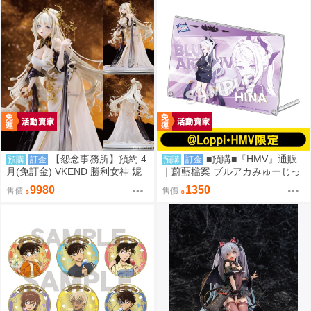
【怨念事務所】預約 4
■預購■『HMV』通販
預購
訂金
預購
訂金
月(免訂金) VKEND 勝利女神 妮
｜蔚藍檔案 ブルアカみゅーじっ
姬 皇冠 榮耀之花 1/4 附特典 101
く♪3D LIVE『空崎陽奈&早瀨優
9980
1350
售價
售價
8
香&尾刃環奈&錠前沙織』壓克力
板。[0912]