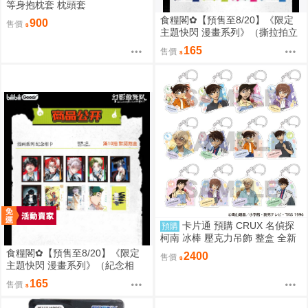
等身抱枕套 枕頭套
食糧閣✿【預售至8/20】《限定
900
售價
主題快閃 漫畫系列》（撕拉拍立
得）惡靈剋星／幻影敢死隊／主
165
售價
題快閃／宍喰野虎落／是岸遊人
／觀崎薰／多聞康太郎／壹宮昊
都
卡片通 預購 CRUX 名偵探
預購
柯南 冰棒 壓克力吊飾 整盒 全新
未拆
食糧閣✿【預售至8/20】《限定
2400
售價
主題快閃 漫畫系列》（紀念相
卡）惡靈剋星／幻影敢死隊／主
165
售價
題快閃／宍喰野虎落／是岸遊人
／觀崎薰／多聞康太郎／壹宮昊