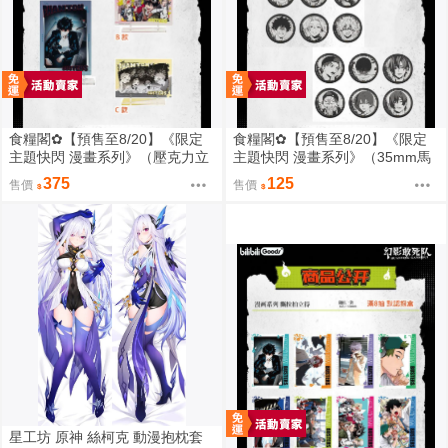
食糧閣✿【預售至8/20】《限定
食糧閣✿【預售至8/20】《限定
主題快閃 漫畫系列》（壓克力立
主題快閃 漫畫系列》（35mm馬
牌）惡靈剋星／幻影敢死隊／主
口鐵徽章）惡靈剋星／幻影敢死
375
125
售價
售價
題快閃／宍喰野虎落／是岸遊人
隊／主題快閃／宍喰野虎落／是
／觀崎薰／多聞康太郎／壹宮昊
岸遊人／觀崎薰／多聞康太郎／
都
壹宮昊都
星工坊 原神 絲柯克 動漫抱枕套