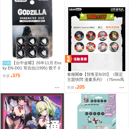
都
【台中金曜】26年11月 Ens
預購
ky EN-D01 哥吉拉(1995) 骰子 0
818
食糧閣✿【預售至8/20】《限定
375
售價
主題快閃 漫畫系列》（75mm馬
口鐵徽章）惡靈剋星／幻影敢死
205
售價
隊／主題快閃／宍喰野虎落／是
岸遊人／觀崎薰／多聞康太郎／
壹宮昊都