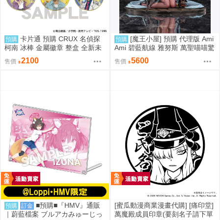
卡片通 預購 CRUX 名偵探
[魔王小屋] 預購 代理版 Ami
預購
預購
柯南 冰棒 金屬徽章 整盒 全新未
Ami 碧藍航線 雅努斯 萬聖喵喵驚
拆
悚夜ver.
2100
5600
售價
售價
■預購■『HMV』通販
[蜜瓜動漫商業漫畫代購] [痛印堂]
預購
訂金
｜蔚藍檔案 ブルアカみゅーじっ
萬魔殿成員印章(要刻名子請下單