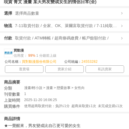
現貨 青文 漫畫 某天男友變成女生的情侶日常(全)
選擇
選擇商品數量
物流
7-11取貨付款 / 全家、OK、萊爾富取貨付款 / 7-11純取貨 / 全家、OK、萊爾富純取貨 / 宅配/快遞 /
付款
取貨付款 / ATM轉帳 / 超商條碼繳費 / 帳戶餘額付款 /
買動漫
信用度：
99%
1 分鐘前上線
公司名稱：
買對動漫股份有限公司
公司統編：
24553282
逛賣場
賣家介紹
私訊賣家
商品摘要
分類
漫畫/輕小說 > 漫畫 > 戀愛故事 > 女性向
刊登數量
1
上架時間
2025-11-20 16:06:25
購買條件
使用超商取貨付款：負評≦1分 超商未取貨≦1次 未完成交易≦1次
商品詳情
★一覺醒來，男友變成比自己更可愛的女生