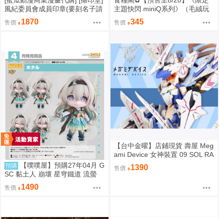
風紀委員會成員印章(要刻名子請
主題快閃 miniQ系列》（毛絨玩
下單備註)(預約至8/28)(12月預
偶）惡靈剋星／幻影敢死隊／主
1870
345
售價
售價
約)(蔚藍檔案)
題快閃／宍喰野虎落／是岸遊人
／觀崎薰／多聞康太郎／壹宮昊
都
【台中金曜】店鋪現貨 壽屋 Meg
ami Device 女神裝置 09 SOL RA
PTOR 白梟 猛禽 組裝模型
【噗噗屋】預購27年04月 G
預購
1390
售價
SC 黏土人 崩壞 星穹鐵道 流螢
免訂金
1490
售價