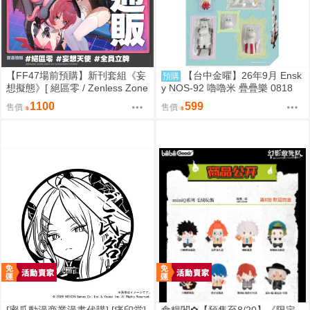
【FF47場前預購】新刊套組《妄
【台中金曜】26年9月 Ensk
預購
想擬態》[ 絕區零 / Zenless Zone
y NOS-92 嚕嚕米 疊疊樂 0818
Zero / 三酸化碳素 / 妄想天使 / 千
1100
599
售價
售價
夏 / 愛芮 / 南宮羽 / 三小隻 / 夢想
家 ]
[蜜瓜動漫商業漫畫代購] [痛印堂]
食糧閣✿【預售至8/20】《限定