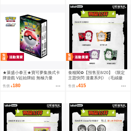
★萊盛小拳王★寶可夢集換式卡
食糧閣✿【預售至8/20】《限定
牌遊戲 V起始牌組 無極力量
主題快閃 漫畫系列》（毛絨徽
章）惡靈剋星／幻影敢死隊／主
180
415
售價
售價
題快閃／宍喰野虎落／是岸遊人
／觀崎薰／多聞康太郎／壹宮昊
都