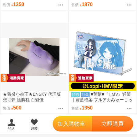
く♪3D LIVE『忍術研究部』壓克
備註)(預約至8/28)(12月預約)(蔚
1350
1870
售價
售價
力板。[0912]
藍檔案)
★萊盛小拳王★ENSKY 代理版
■預購■『HMV』通販
預購
訂金
寶可夢 護腕枕 百變怪
｜蔚藍檔案 ブルアカみゅーじっ
く♪3D LIVE『遊戲開發部』壓克
500
1350
售價
售價
力板。[0912]
';
加入購物車
立即購買
登入
追蹤