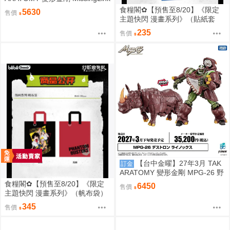
D01 音波 聲波 玩具色 0828
食糧閣✿【預售至8/20】《限定
5630
售價
主題快閃 漫畫系列》（貼紙套
裝）惡靈剋星／幻影敢死隊／主
235
售價
題快閃／宍喰野虎落／是岸遊人
／觀崎薰／多聞康太郎／壹宮昊
都
【台中金曜】27年3月 TAK
訂金
ARATOMY 變形金剛 MPG-26 野
獸戰爭 掠奪金剛 黑化 犀牛 0828
食糧閣✿【預售至8/20】《限定
6450
售價
主題快閃 漫畫系列》（帆布袋）
惡靈剋星／幻影敢死隊／主題快
345
售價
閃／宍喰野虎落／是岸遊人／觀
崎薰／多聞康太郎／壹宮昊都