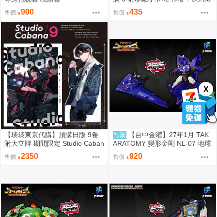
ck/知翎文化輕小說/Avi書店
900
435
售價
售價
X
【琰琰東京代購】預購日版 9卷
【台中金曜】27年1月 TAK
預購
附大立牌 期間限定 Studio Caban
ARATOMY 變形金剛 NL-07 地球
a 思密錄音室 日下優助 牧友佳里
火種 音波 聲波 0828
2350
920
售價
售價