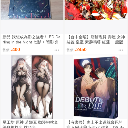
新品 我想成為影之強者！ ED Da
【台中金曜】店鋪現貨 壽屋 女神
rling in the Night 七影 + 闇影 角
裝置 皇巫 素盞鳴尊 紅蓮 一般版
色歌 蒼い閃光 CD 阿爾法 貝塔
組裝模型
400
2450
售價
售價
伽瑪 戴爾塔 伊普西龍 潔塔 希妲
星工坊 原神 若娜瓦 動漫抱枕套
【有書腰】患上不出道就會死的
等身抱枕套 枕頭套
病 5 附珍藏小卡×2 作者：DS.Ba