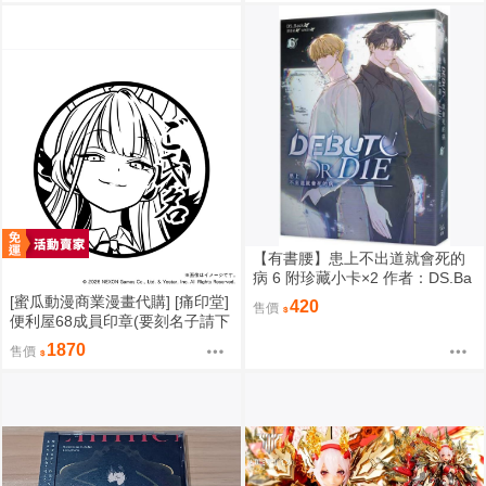
【有書腰】患上不出道就會死的
病 6 附珍藏小卡×2 作者：DS.Ba
ck/知翎文化輕小說/Avi書店
[蜜瓜動漫商業漫畫代購] [痛印堂]
420
售價
便利屋68成員印章(要刻名子請下
單備註)(預約至8/28)(12月預約)
1870
售價
(蔚藍檔案)