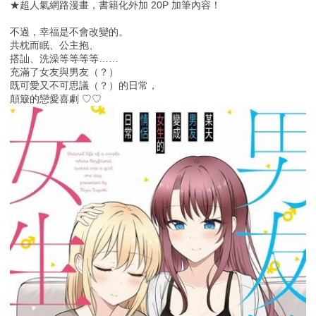
★超人氣網路漫畫，書籍化外加 20P 加筆內容！
不過，幸福是不會改變的。
共枕而眠、公主抱、
搭訕、洗澡等等等等……
充滿了女友與男友（？）
既可愛又不可思議（？）的日常，
顛簸的戀愛喜劇 ♡♡