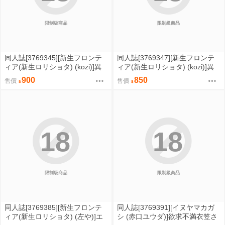
限制級商品
限制級商品
同人誌[3769345][新生フロンテ
同人誌[3769347][新生フロンテ
ィア(新生ロリショタ) (kozi)]異
ィア(新生ロリショタ) (kozi)]異
世界オトコノコ雌堕ち●●記総集
世界オトコの娘雌堕ち●●記総集
900
850
售價
售價
編2 (偽娘)
編 (偽娘)
18
18
限制級商品
限制級商品
同人誌[3769385][新生フロンテ
同人誌[3769391][イヌヤマカガ
ィア(新生ロリショタ) (左や)]エ
シ (赤口ユウダ)]欲求不満衣笠さ