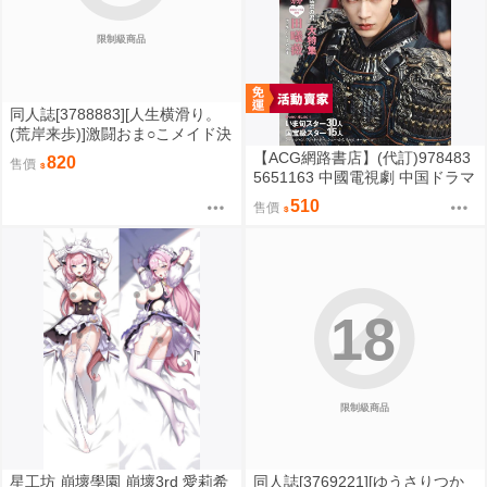
限制級商品
同人誌[3788883][人生横滑り。
(荒岸来歩)]激闘おま○こメイド決
定戦 (其他)
【ACG網路書店】(代訂)978483
820
售價
5651163 中國電視劇 中国ドラマ
が好き！いま見るべきスター最
510
售價
前線 封面:張凌赫
18
限制級商品
星工坊 崩壞學園 崩壞3rd 愛莉希
同人誌[3769221][ゆうさりつか