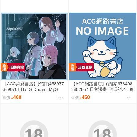
【ACG網路書店】(代訂)458977
【ACG網路書店】(預購)978408
3690701 BanG Dream! MyG
8852867 日文漫畫「排球少年 角
O!!!!! 9th單曲「世点彩 世點彩」
色REMIX版 絆 及川與岩泉 (1)」
460
450
售價
售價
通常盤
18
18