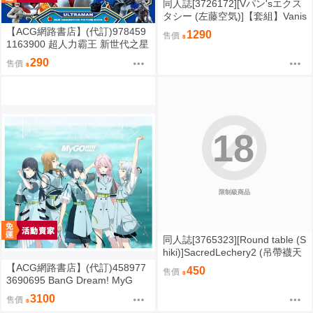
同人誌[3726172][Vパン'sエクス
タシー (左藤空気)]【套組】Vanis
hing Reality5 ～サキュバスアプ
【ACG網路書店】(代訂)978459
1290
售價
リケーション～ (原創)
1163900 超人力霸王 新世代之星
圖鑑
290
售價
18
限制級商品
同人誌[3765323][Round table (S
hiki)]SacredLechery2 (吊帶襪天
使)
【ACG網路書店】(代訂)458977
450
售價
3690695 BanG Dream! MyG
O!!!!! 9th單曲「世点彩 世點彩」
3100
售價
BD限定盤