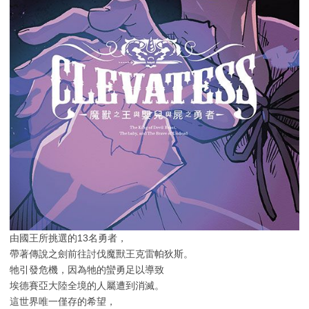
由國王所挑選的13名勇者，
帶著傳說之劍前往討伐魔獸王克雷帕狄斯。
牠引發危機，因為牠的蠻勇足以導致
埃德賽亞大陸全境的人屬遭到消滅。
這世界唯一僅存的希望，