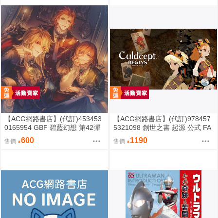
【ACG網路書店】(代訂)453453
【ACG網路書店】(代訂)978457
0165954 GBF 碧藍幻想 第42彈
5321098 創世之書 起源 公式 FA
角色歌CD「Melodies of Wales」
NBOOK
600
1190
售價
售價
附序號