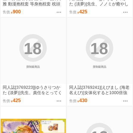
雅 動漫抱枕套 等身抱枕套 枕頭
た (淡夢)]先生、ノノミが癒やし
套
てあげますね (蔚藍檔案)
900
425
售價
售價
18
18
限制級商品
限制級商品
同人誌[3769223][ゆうさりつか
同人誌[3769241][えびまし (海老
た (淡夢)]先生、責任をとってく
名えび)]女体化すると1000倍強
ださいね・・・ (蔚藍檔案)
くなるスキルを手に入れた 3 (原
425
430
售價
售價
創)