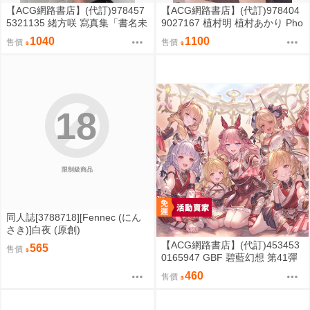
【ACG網路書店】(代訂)978457
【ACG網路書店】(代訂)978404
5321135 緒方咲 寫真集「書名未
9027167 植村明 植村あかり Pho
定」
to book 寫真集「書名未定」
1040
1100
售價
售價
18
限制級商品
同人誌[3788718][Fennec (にん
さき)]白夜 (原創)
【ACG網路書店】(代訂)453453
565
售價
0165947 GBF 碧藍幻想 第41彈
角色歌CD「晴宴歌」門脇舞以&
460
售價
堀江由衣等..附序號