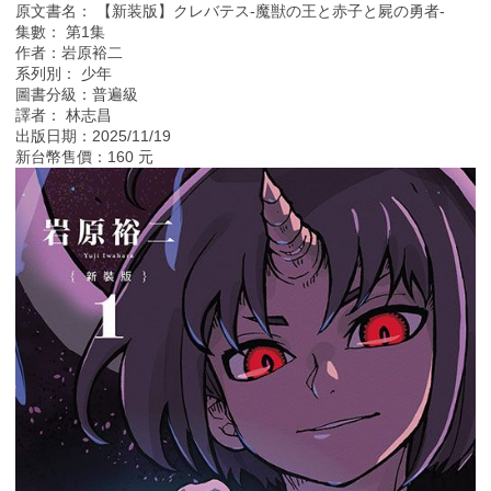
原文書名： 【新装版】クレバテス-魔獣の王と赤子と屍の勇者-
集數： 第1集
作者：岩原裕二
系列別： 少年
圖書分級：普遍級
譯者： 林志昌
出版日期：2025/11/19
新台幣售價：160 元