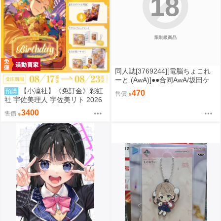
18
限制級商品
同人誌[3769244][電脳ちょこれ
ーと (AwA)]●●合同AwA/坂田ケ
イ/橘こう/速水くろ (原創)
【小凜社】《免訂金》彩虹
預購
470
售價
社 宇佐美理人 宇佐美リト 2026
生日套組紀念商品
3400
售價