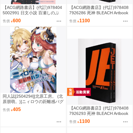
【ACG網路書店】(代訂)978404
【ACG網路書店】(代訂)978408
5002991 日文小說 百瀬しのぶ
7926286 死神 BLEACH Artbook
「宛如粼光夫婦日和 波うららか
「JET 2026 1」
600
1100
售價
售價
に、めおと日和」
同人誌[2504294][北原工房。 (北
原朋萌。)]ニィロウの距離感バグ
だけはナーフしないでください
【ACG網路書店】(代訂)978408
405
售價
(原神)
7926293 死神 BLEACH Artbook
「JET 2026 2」
1100
售價