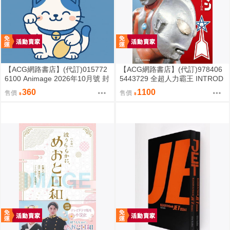
【ACG網路書店】(代訂)015772
【ACG網路書店】(代訂)978406
6100 Animage 2026年10月號 封
5443729 全超人力霸王 INTROD
面:二十世紀電氣目錄
UCTION その奇跡と苦闘
360
1100
售價
售價