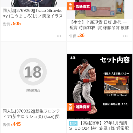
同人誌[3769260][Traco Strawbe
rry (こうましろ)]月ノ美兎イラス
ト本 (彩虹社)
【生文】全新現貨 日版 萬代 一
505
售價
番賞 時雨羽衣 I賞 橡膠吊飾 軟膠
吊飾（4）時雨羽衣（しぐれう
36
售價
い）
18
限制級商品
同人誌[3769322][新生フロンテ
ィア(新生ロリショタ) (kozi)]男
の娘NTR●●カラオケ (偽娘)
【高雄冠軍】27年1月預購
預購
445
售價
STUDIO24 快打旋風II 隆 通常配