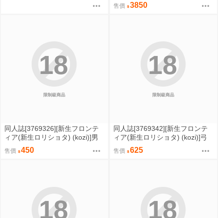
色 完成品 高約18公分 免訂金082
3850
售價
1
18
18
限制級商品
限制級商品
同人誌[3769326][新生フロンテ
同人誌[3769342][新生フロンテ
ィア(新生ロリショタ) (kozi)]男
ィア(新生ロリショタ) (kozi)]弓
の娘NTR撮影会 (偽娘)
道男子×メス堕ち●●総集編先輩に
450
625
售價
售價
恋愛禁止ルールではめられトイ
レでアナル処女を奪われ彼女の
前でフェラさせられ夜の公園で
露出●●されてる内に変態になっ
ちゃいました (偽娘)
18
18