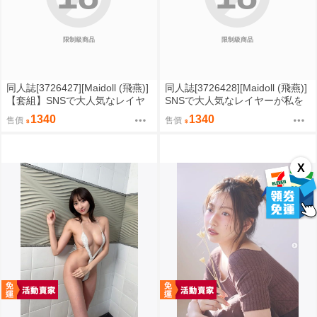
限制級商品
限制級商品
同人誌[3726427][Maidoll (飛燕)]
同人誌[3726428][Maidoll (飛燕)]
【套組】SNSで大人気なレイヤ
SNSで大人気なレイヤーが私を
ーが私を誘ってオフパコの話。
誘ってオフパコの話。～夜更か
1340
1340
售價
售價
～夜更かしの二次会セックス編
しの二次会セックス編～【特
～ (原創)
典】 (原創)
X