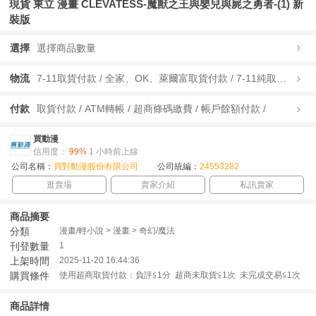
現貨 東立 漫畫 CLEVATESS-魔獸之王與嬰兒與屍之勇者-(1) 新
裝版
選擇
選擇商品數量
物流
7-11取貨付款 / 全家、OK、萊爾富取貨付款 / 7-11純取貨 / 全家、OK、萊爾富純取貨 / 宅配/快遞 /
付款
取貨付款 / ATM轉帳 / 超商條碼繳費 / 帳戶餘額付款 /
買動漫
信用度：
99%
1 小時前上線
公司名稱：
買對動漫股份有限公司
公司統編：
24553282
逛賣場
賣家介紹
私訊賣家
商品摘要
分類
漫畫/輕小說 > 漫畫 > 奇幻/魔法
刊登數量
1
上架時間
2025-11-20 16:44:36
購買條件
使用超商取貨付款：負評≦1分 超商未取貨≦1次 未完成交易≦1次
商品詳情