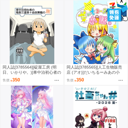
X
同人誌[3785564][碇屋工房 (明
同人誌[3785565][人工生物販売
日、いかりや。)]車中泊初心者の
店 (アオ)]だいちるーみあの小
鳥取三温泉+由良舞鶴の旅 (其他)
話。 (東方Project )
350
350
售價
售價