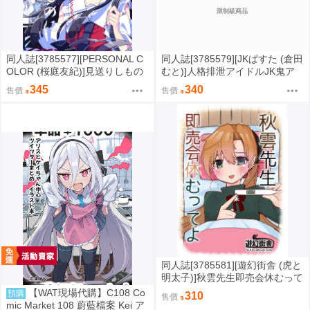
限制級商品
同人誌[3785577][PERSONAL C
同人誌[3785579][JKぱすた (倉田
OLOR (桜庭友紀)]見送りしもの
むと)]人格排泄アイドルJK鬼ア
に (東方Perfect )
クメ～美雪編～ (偶像)
345
340
售價
售價
同人誌[3785581][遊幻街舎 (虎と
明太子)]秋雲先生即売会休むって
よ (艦隊收藏)
【WAT現場代購】C108 Co
預購
310
售價
mic Market 108 蔚藍檔案 Kei ア