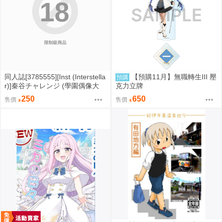
18
限制級商品
同人誌[3785555][Inst (Interstella
【預購11月】無職轉生III 壓
預購
r)]秦谷チャレンジ (學園偶像大
克力立牌
師)
250
650
售價
售價