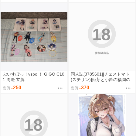
18
限制級商品
ぶいすぽっ！vspo ！ GIGO C10
同人誌[3785601][チェストマト
1 周邊 立牌
(ステリン)]姫芽と小鈴の福岡の
旅2~二人きりの夜~ (蓮之空女學
250
370
售價
售價
院學園偶像俱樂部)
18