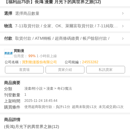
【福利品75折】長鴻 漫畫 月光下的異世界之旅(12)
選擇
選擇商品數量
物流
7-11取貨付款 / 全家、OK、萊爾富取貨付款 / 7-11純取貨 / 全家、OK、萊爾富純取貨 / 宅配/快遞 /
付款
取貨付款 / ATM轉帳 / 超商條碼繳費 / 帳戶餘額付款 /
買動漫
信用度：
99%
1 小時前上線
公司名稱：
買對動漫股份有限公司
公司統編：
24553282
逛賣場
賣家介紹
私訊賣家
商品摘要
分類
漫畫/輕小說 > 漫畫 > 奇幻/魔法
刊登數量
1
上架時間
2025-11-24 18:45:44
購買條件
使用超商取貨付款：負評≦1分 超商未取貨≦1次 未完成交易≦1次
商品詳情
(長鴻)月光下的異世界之旅(12)