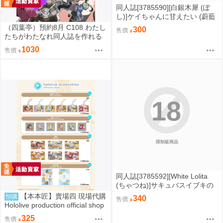
同人誌[3785590][白銀木犀 (ぽ
し)]ケイちゃんに甘えたい (蔚藍
檔案)
（四葉亭）預約8月 C108 わたし
300
售價
たちがわたなれ同人誌を作れる
わけないじゃん! ムリムリ!(※
1030
售價
ムリじゃなかった!)Vol.2 竹嶋え
く
18
限制級商品
同人誌[3785592][White Lolita
(ちゃつね)]サキュバスイブキの
捕食タイム (蔚藍檔案)
【本本匠】賣場四 現場代購
預購
340
售價
Hololive production official shop
in Harajuku 原宿 和風 角巻 Zeta
325
售價
IRyS 兔田 拉普 水宮 輪堂 vivi fu