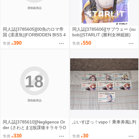
限制級商品
同人誌[3785605][00魚のロマ帝
同人誌[3785606][サブウェー (su
国 (凛凛魚)]FORBIDDEN BISS 4
bob)]STARLIT (勝利女神妮姬)
(蔚藍檔案)
390
550
售價
售價
18
限制級商品
同人誌[3785610][Negligence Or
ぶいすぽっ！vspo！乘車券風L判
der (さわとま)]放課後キラキラO
N AIR (蔚藍檔案)
330
30
售價
售價