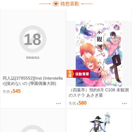
猜您喜歡
18
限制級商品
同人誌[3785552][Inst (Interstella
r)]覚めないの (學園偶像大師)
（四葉亭）預約8月 C108 未観測
545
售價
のステラ あさぎ屋
580
售價