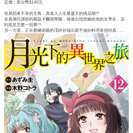
定價：新台幣$140元
容易招來不幸的主角．真進入人生最盛大的桃花期!?
在真擔任講師的羅茲卡爾德學園，接連出現想嫁給他的女學生，這
到底是怎麼一回事!?
另一方面，正在磨練廚藝的澪終於端出親手做的料理來招待真……