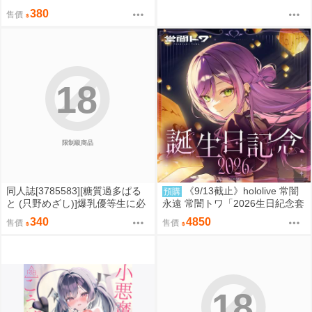
リスとケイちゃん中心ツイッタ
380
售價
ーまとめイラスト本
18
限制級商品
同人誌[3785583][糖質過多ぱる
《9/13截止》hololive 常闇
預購
と (只野めざし)]爆乳優等生に必
永遠 常闇トワ「2026生日紀念套
要なちんぽのお勉強後編 (原創)
組 LED畫板&兩面壓克力立牌&鑰
340
4850
售價
售價
匙圈&帽子」附*複製簽名留言明
信片
18