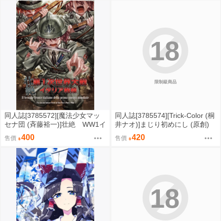
18
限制級商品
同人誌[3785572][魔法少女マッ
同人誌[3785574][Trick-Color (桐
セナ団 (斉藤裕一)]壮絶 WW1イ
井ナオ)]まじり初めにし (原創)
タリア戦線 (ミリタリー)
400
420
售價
售價
18