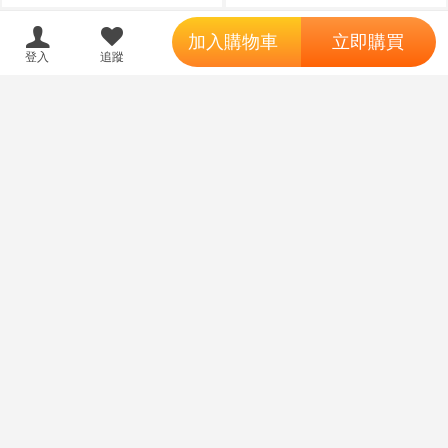
';
加入購物車
立即購買
登入
追蹤
18
限制級商品
同人誌[3785611][Sisyphus fighte
同人誌[3785614][食品不衛生委
r (sarcophage)]ウマサマー vol.3
員会 (できすとりん)]透き通った
(Uma娘)
世界のバラムツひとり合同 (蔚藍
570
470
售價
售價
檔案)