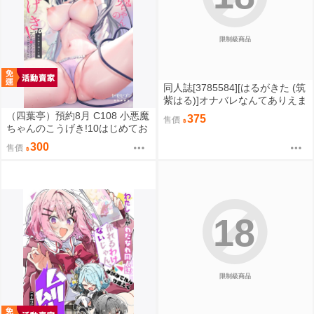
限制級商品
同人誌[3785584][はるがきた (筑
紫はる)]オナバレなんてありえま
せんっ (蔚藍檔案)
（四葉亭）預約8月 C108 小悪魔
375
售價
ちゃんのこうげき!10はじめてお
しり編 あゆま紗由
300
售價
18
限制級商品