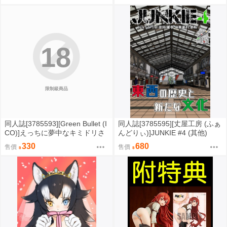
wamoco 東京
18
限制級商品
同人誌[3785593][Green Bullet (I
同人誌[3785595][丈屋工房 (ふぁ
CO)]えっちに夢中なキミドリさ
んどりぃ)]JUNKIE #4 (其他)
ん13 (原創)
330
680
售價
售價