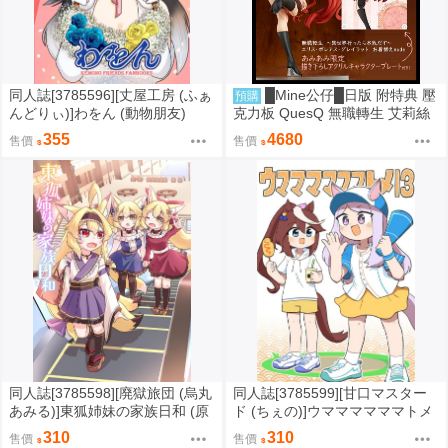
同人誌[3785596][丈屋工房 (ふぁ
█Mine公仔█日版 附特典 壓
預購
んどりぃ)]わをん (動物朋友)
克力板 QuesQ 無職轉生 艾莉絲
伯雷亞斯 更衣中 1/7 PVC D9278
355
4680
售價
售價
同人誌[3785598][廃獄旅団 (烏丸
同人誌[3785599][甘口マスター
あみる)]東狐姉妹の家族日和 (原
ド (ちぇの)]ウママママママトメ
創)
13 (Uma娘)
310
310
售價
售價