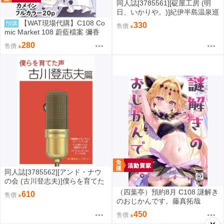
同人誌[3785561][碇屋工房 (明
日、いかりや。)]紀伊半島温泉巡
り 有田地方編 (其他)
【WAT現場代購】C108 Co
預購
330
售價
mic Market 108 蔚藍檔案 彌香
ミカの日々 Kei ぶるーあんさん
280
售價
ぶるーケイもいっしょです!
同人誌[3785562][アンド・ナウ
の会 (古川登志夫)]僕らを育てた
声 古川登志夫篇 (其他)
（四葉亭）預約8月 C108 謎解き
610
售價
のおじかんです。藤真拓哉
450
售價