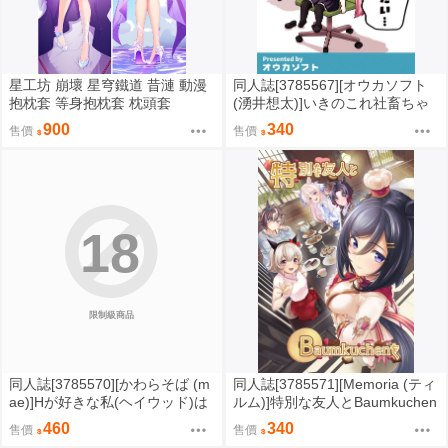
星工坊 崩壞 星穹鐵道 昔漣 動漫
同人誌[3785567][オウカソフト
抱枕套 等身抱枕套 枕頭套
(湧井想太)]いきのこれ社畜ちゃ
ん# -2026 夏- (其他)
900
340
售價
售價
18
限制級商品
同人誌[3785570][かわらそば (m
同人誌[3785571][Memoria (ティ
ae)]Hが好きな私(ヘイウッド)は
ルム)]特別な友人とBaumkuchen
お嫌いですか (艦隊收藏)
を (Uma娘)
460
340
售價
售價