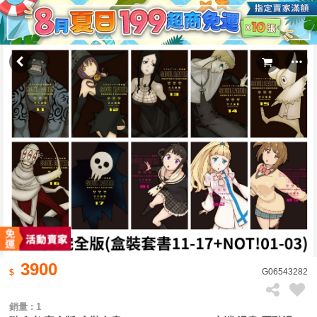
3900
G06543282
銷量 : 1