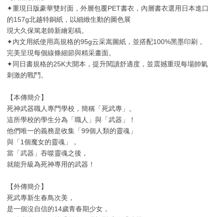
✦重現日版豪華雙封面，外層包覆PET書衣，內層書衣選用日本進口
的157g北越特銅紙，以細緻生動的圖色展
現大久保篤老師新繪彩稿。
✦內文用紙使用高規格的95g云采嵩圖紙，並搭配100%黑墨印刷，
完美呈現每個線條細節與精采畫面。
✦同日書規格的25K大開本，提升閱讀舒適度，並震撼重現每場帥氣
刺激的戰鬥。
【本傳簡介】
死神武器職人專門學校，簡稱「死武專」。
這所學校的學生分為「職人」與「武器」！
他們唯一的義務是收集「99個人類的靈魂」
與「1個魔女的靈魂」，
當「武器」吞噬靈魂之後，
就能升級為死神專用的武器！
【外傳簡介】
死武專新生春鳥次美，
是一個沒自信的14歲青春期少女，