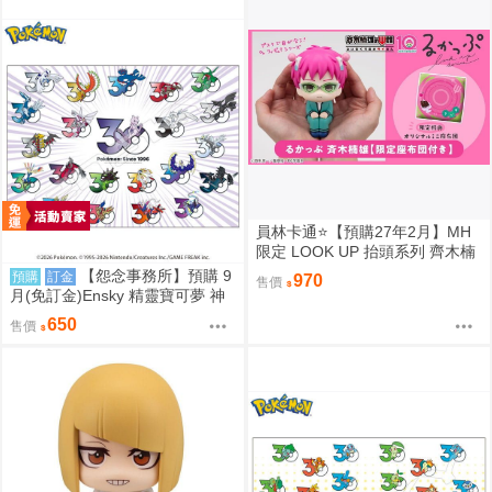
員林卡通⭐️【預購27年2月】MH
限定 LOOK UP 抬頭系列 齊木楠
雄的災難 齊木楠雄 附特典 0813
【怨念事務所】預購 9
預購
訂金
970
售價
月(免訂金)Ensky 精靈寶可夢 神
奇寶貝 30週年 1000片拼圖 傳說
650
售價
寶可夢 0809