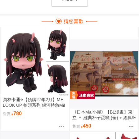
猜您喜歡
員林卡通⭐️【預購27年2月】MH
LOOK UP 抬頭系列 銀河特急Mil
ky☆Subway 朱音 0813
《日本Mai小屋》【BL漫畫】東
780
售價
立 ＊ 經典杯子蛋糕 (全) + 經典杯
子蛋糕 with 卡布奇諾 (全) ＊ 作
450
售價
者：佐岸左岸