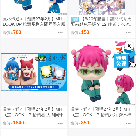
員林卡通⭐️【預購27年2月】MH
【8/20預購書】請問您今天
預購
LOOK UP 抬頭系列入間同學入魔
要來點兔子嗎？ 12 作者：Koi/尖
了！鈴木入間 0813
端漫畫/Avi書店
780
150
售價
售價
X
員林卡通⭐️【預購27年2月】MH
員林卡通⭐️【預購27年2月】MH
限定 LOOK UP 抬頭看 入間同學
限定 LOOK UP 抬頭系列 齊木楠
入魔了！鈴木入間 歐佩拉 套組附
雄的災難 齊木楠雄 0813
1840
850
售價
售價
特典 0813