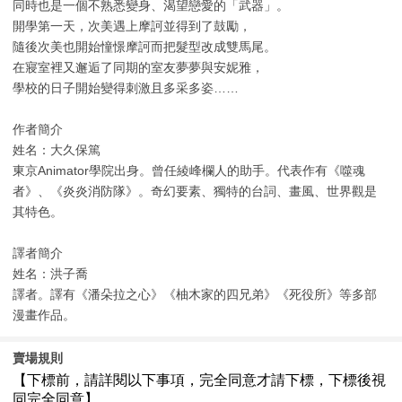
同時也是一個不熟悉變身、渴望戀愛的「武器」。
開學第一天，次美遇上摩訶並得到了鼓勵，
隨後次美也開始憧憬摩訶而把髮型改成雙馬尾。
在寢室裡又邂逅了同期的室友夢夢與安妮雅，
學校的日子開始變得刺激且多采多姿……
作者簡介
姓名：大久保篤
東京Animator學院出身。曾任綾峰欄人的助手。代表作有《噬魂
者》、《炎炎消防隊》。奇幻要素、獨特的台詞、畫風、世界觀是
其特色。
譯者簡介
姓名：洪子喬
譯者。譯有《潘朵拉之心》《柚木家的四兄弟》《死役所》等多部
漫畫作品。
賣場規則