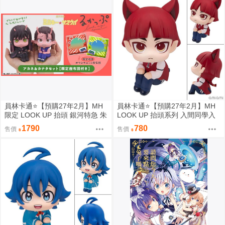
員林卡通⭐️【預購27年2月】MH
員林卡通⭐️【預購27年2月】MH
限定 LOOK UP 抬頭 銀河特急 朱
LOOK UP 抬頭系列 入間同學入
音 & 鐵多 套組附特典 0813
魔了！歐佩拉 0813
1790
780
售價
售價