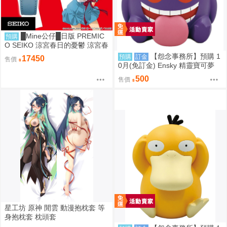
█Mine公仔█日版 PREMIC
預購
O SEIKO 涼宮春日的憂鬱 涼宮春
日 20周年紀念 20週年 手錶 聯名
【怨念事務所】預購 1
預購
訂金
17450
售價
手表
0月(免訂金) Ensky 精靈寶可夢
神奇寶貝 軟膠時間系列 寶可夢存
500
售價
錢筒 耿鬼 0816
星工坊 原神 閒雲 動漫抱枕套 等
身抱枕套 枕頭套