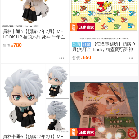
員林卡通⭐️【預購27年2月】MH
LOOK UP 抬頭系列 死神 千年血
戰篇 平子真子 0813
【怨念事務所】預購 9
預購
訂金
780
售價
月(免訂金)Ensky 精靈寶可夢 神
奇寶貝 30週年 1000片拼圖 最初
650
售價
的搭檔寶可夢 0809
員林卡通⭐️【預購27年2月】MH