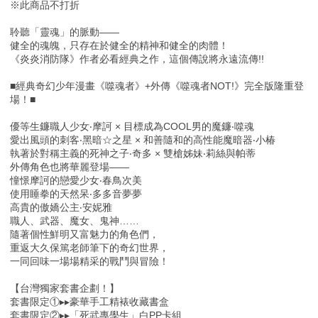
※此商品不打折
聆聽「靈魂」的脈動——
健全的魂魄，只存在於健全的精神和健全的肉體！
《炎炎消防隊》作者必看經典之作，這個傳說將永遠流傳!!
■經典奇幻少年漫畫《噬魂者》+外傳《噬魂者NOT!》完全版隆重登
場！■
優等生鐮職人少女‧摩訶 × 目標成為COOL男的魔鐮‧噬魂
愛出風頭的刺客‧黑暗☆之星 × 和善隨和的高性能魔暗器‧小椿
執著於對稱主義的死神之子‧奇多 × 雙槍姊妹‧莉絲與帕蒂
外傳角色也將華麗登場——
憧憬摩訶的戀愛少女‧春鳥次美
使用睡拳的天然呆‧多多音夢夢
高貴的傲嬌公主‧安妮雅
職人、武器、魔女、鬼神……
隨著個性鮮明又富魅力的角色們，
重返大久保篤老師筆下的奇幻世界，
一同回味一場場精采的戰鬥與冒險！
【台灣獨家套書企劃！】
套書限定①▸▸豪華手工精裱收藏書盒
套書限定②▸▸「死武專學生」白PP卡組