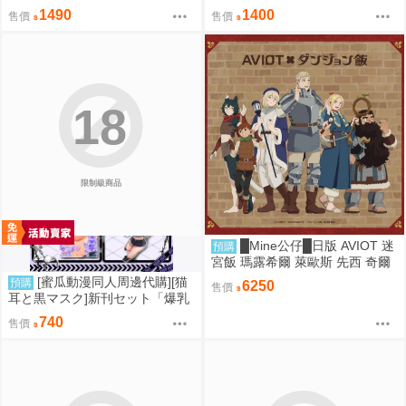
ト]くらげびより in ラハイロイ
り)]【新刊セット5点セット】My
1490
1400
售價
售價
(同人誌)
Baby 6(同人誌)
18
限制級商品
█Mine公仔█日版 AVIOT 迷
預購
宮飯 瑪露希爾 萊歐斯 先西 奇爾
查克 法琳 耳機 聯名 TE-V1R-DJ
[蜜瓜動漫同人周邊代購][猫
預購
6250
售價
M
耳と黒マスク]新刊セット「爆乳
ギャルの幸奈ちゃんと警官コス
740
售價
エッチ」(同人誌)