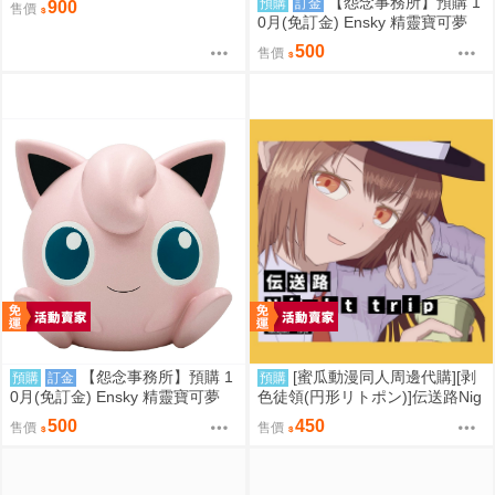
【怨念事務所】預購 1
預購
訂金
900
售價
0月(免訂金) Ensky 精靈寶可夢
神奇寶貝 軟膠時間系列 寶可夢存
500
售價
錢筒 可達鴨 0816
【怨念事務所】預購 1
[蜜瓜動漫同人周邊代購][剥
預購
訂金
預購
0月(免訂金) Ensky 精靈寶可夢
色徒領(円形リトポン)]伝送路Nig
神奇寶貝 軟膠時間系列 寶可夢存
ht trip(東方Project)(同人專輯)
500
450
售價
售價
錢筒 胖丁 0816