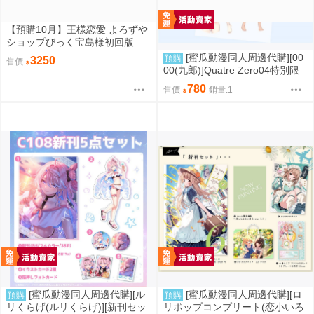
【預購10月】王様恋愛 よろずや
ショップびっく宝島様初回版
[蜜瓜動漫同人周邊代購][00
預購
3250
售價
00(九郎)]Quatre Zero04特別限
定版【メロン限定特典付】(同人
780
售價
銷量:1
誌)
[蜜瓜動漫同人周邊代購][ル
[蜜瓜動漫同人周邊代購][ロ
預購
預購
リくらげ(ルリくらげ)][新刊セッ
リポップコンプリート(恋小いろ