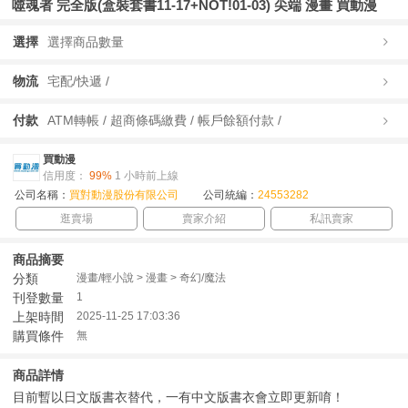
噬魂者 完全版(盒裝套書11-17+NOT!01-03) 尖端 漫畫 買動漫
選擇
選擇商品數量
物流
宅配/快遞 /
付款
ATM轉帳 / 超商條碼繳費 / 帳戶餘額付款 /
買動漫
信用度：
99%
1 小時前上線
公司名稱：
買對動漫股份有限公司
公司統編：
24553282
逛賣場
賣家介紹
私訊賣家
商品摘要
分類
漫畫/輕小說 > 漫畫 > 奇幻/魔法
刊登數量
1
上架時間
2025-11-25 17:03:36
購買條件
無
商品詳情
目前暫以日文版書衣替代，一有中文版書衣會立即更新唷！