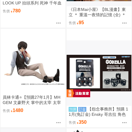
LOOK UP 抬頭系列 死神 千年血
戰篇 日番谷冬獅郎 0813
《日本Mai小屋》【BL漫畫】東
780
售價
立 ＊ 重溫一夜情的記憶 (全) ＊
作者：志々藤からり
95
售價
員林卡通⭐️【預購27年1月】MH
GEM 文豪野犬 掌中的太宰 太宰
治 0813
【怨念事務所】預購 1
預購
訂金
1480
售價
1月(免訂金) Ensky 哥吉拉 角色
骰子6入組 EN-D01 哥吉拉(1995)
350
售價
0816