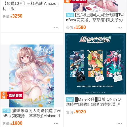
【預購10月】王様恋愛 Amazon
初回版
[蜜瓜動漫同人周邊代購][Twi
預購
3250
售價
nBox(花花捲、草草饅)]教え子の
弱みを握って辱めてみた【B2W
1580
售價
スエードタペストリー】(B2掛軸
特典版)(同人誌)
█Mine公仔█日版 ONKYO
預購
超時空輝耀姬 輝耀 酒寄彩葉 月
見八千代 耳機 聯名 CP-TWS01E
[蜜瓜動漫同人周邊代購][Twi
預購
5920
售價
B7133
nBox(花花捲、草草饅)]Maison d
e l’Ete【B2Wスエードタペスト
1680
售價
リー】(B2掛軸特典版)(同人誌)