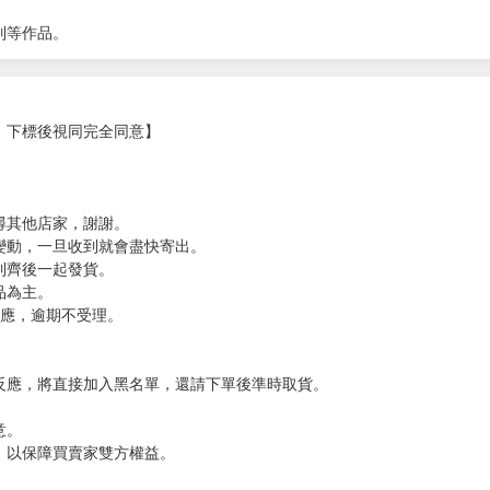
表明有參與的漫畫家有：荒井小豆、おさとう、みき
列等作品。
，下標後視同完全同意】
尋其他店家，謝謝。
變動，一旦收到就會盡快寄出。