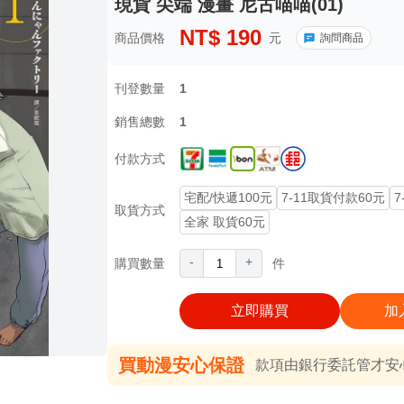
現貨 尖端 漫畫 尼古喵喵(01)
NT$
190
商品價格
元
詢問商品
刊登數量
1
銷售總數
1
付款方式
宅配/快遞100元
7-11取貨付款60元
7
取貨方式
全家 取貨60元
-
+
購買數量
件
立即購買
加
買動漫安心保證
款項由銀行委託管才安心 