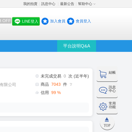
我的拍賣
訊息中心
最新公告
幫助中心
│
│
│
8 OFF
加入會員
會員登入
LINE登入
平台說明Q&A
結帳
未完成交易
0
次 (近半年)
商品
7043
件
有限公司
❔
訊息
中心
信用
99
%
常用
功能
TOP