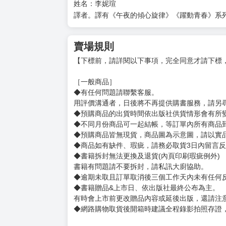
讓她依舊能每天吞雲吐霧、得過且過的生活著。
本作正是一部充滿人類業障的漫畫，
希望各位讀者能從中獲得歡笑與活力。
作者簡介
姓名：にゃんにゃんファクトリー
由複數漫畫家參與的多人神祕團體，目前檯面上
譯者簡介
姓名：李妮瑄
譯者。譯有《午夜的傾心旋律》《躍動青春》系
賣場規則
【下標前，請詳閱以下事項，完全同意才請下標
［一般商品］
◆有任何問題請聯繫客服。
用評價溝通者，日後將不再提供購書服務，請另
◆預購商品的出貨時間依出版社供貨情形會有所