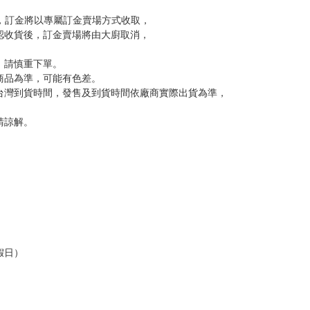
到齊後一起發貨。
品為主。
反應，逾期不受理。
反應，將直接加入黑名單，還請下單後準時取貨。
意。
，以保障買賣家雙方權益。
訂金，訂金將以專屬訂金賣場方式收取，
認收貨後，訂金賣場將由大廚取消，
，請慎重下單。
商品為準，可能有色差。
台灣到貨時間，發售及到貨時間依廠商實際出貨為準，
請諒解。