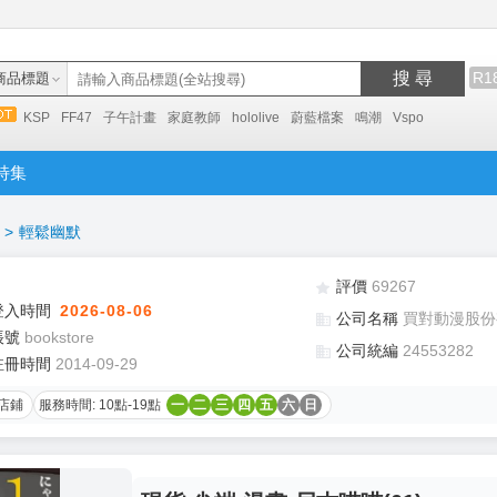
搜 尋
R1
商品標題
KSP
FF47
子午計畫
家庭教師
hololive
蔚藍檔案
鳴潮
Vspo
特集
>
輕鬆幽默
評價
69267
登入時間
2026-08-06
公司名稱
買對動漫股份
帳號
bookstore
公司統編
24553282
註冊時間
2014-09-29
店鋪
服務時間: 10點-19點
一
二
三
四
五
六
日