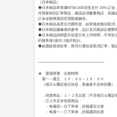
◆不同月份商品可一起結帳，等訂單內所有商品
◆預購商品皆無現貨，商品圖為示意圖，請以實
◆商品如有缺件、瑕疵，請務必取貨3日內留言
◆書籍拆封無法更換及退貨(內頁印刷瑕疵例外)
書籍有問題請不要拆封，請私訊大廚協助。
◆逾期未取且訂單取消後三個工作天內未有任何
◆書籍贈品&上市日、依出版社最終公布為主。
有時會上市前更改贈品內容或延後出版，還請注
◆網路購物取貨後開箱時建議全程錄影拍照存證
［日本精品］
◆日本精品單筆滿NT$4,000須先支付 10% 
待買家收到訂單商品，確認品項數量無誤，並確
訂金金額將退回至買動漫錢包。
◆日本精品為受注代購性質，結單後恕無法取消
◆日本精品圖像僅供參考，設計及式樣請以實際
◆日本精品的標題月份是日本上市時間，不等於
約發售後1個月-2個月抵台。
◆如遇缺貨或砍單，將另行通知並取消訂單，敬
━━━━━━━━━━━━━━━━━━