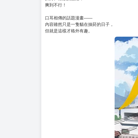
購買評價限制
使用超商取貨付款：負評≦1分 超商未取貨≦1
✰ 2024下一部人氣漫畫大賞第13名!!
✰在日本X上掀起了熱烈話題!!
✰日本AMAZON平均4.8星超高分評價！讀者好
「這隻貓比你還懂人生——」
抽菸、懶散的生活，
爽到不行！
口耳相傳的話題漫畫——
內容雖然只是一隻貓在抽菸的日子，
但就是這樣才格外有趣。