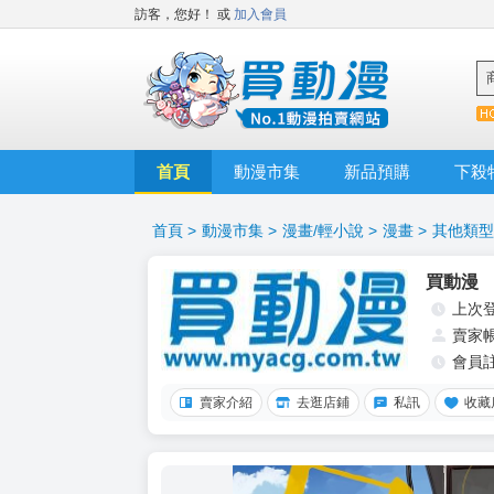
訪客，您好！
或
加入會員
首頁
動漫市集
新品預購
下殺
首頁
>
動漫市集
>
漫畫/輕小說
>
漫畫
>
其他類型
買動漫
上次
賣家
會員
賣家介紹
去逛店鋪
私訊
收藏