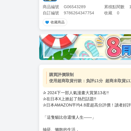
商品編號
G06543289
累積點閱數
自訂編號
9786264347754
收藏
0
收藏商品
加價購
( 共
1
件商品 )
(加購品) 買動漫★《$15元-
-
+