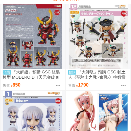
『大師級』預購 GSC 組裝
『大師級』預購 GSC 黏土
預購
預購
模型 MODEROID《天元突破 紅
人《聖騎士之戰 -奮戰-》拉姆雷
蓮螺巖》紅蓮螺巖 再販
薩爾=瓦倫泰 再販
850
1790
售價
售價