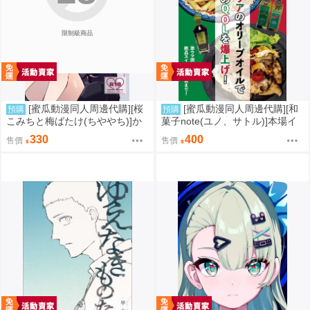
限制級商品
[蜜瓜動漫同人周邊代購][桜
[蜜瓜動漫同人周邊代購][和
預購
預購
こみちと梅ばたけ(ちややち)]か
菓子note(ユノ、サトル)]本場イ
わいいふたりがいちゃあま×××し
タリアのオリーブオイルで自宅
330
400
售價
售價
てるだけのはなし(同人誌)
ご飯のQOLを爆上げ!(同人誌)