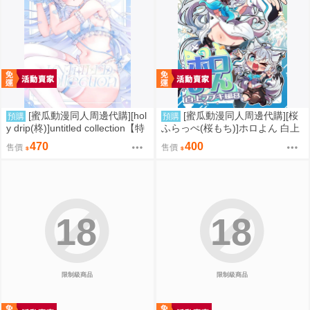
[蜜瓜動漫同人周邊代購][hol
[蜜瓜動漫同人周邊代購][桜
預購
預購
y drip(柊)]untitled collection【特
ふらっぺ(桜もち)]ホロよん 白上
典付】(同人誌)
フブキ編8(Hololive)(同人誌)
470
400
售價
售價
18
18
限制級商品
限制級商品