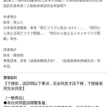
歲)身上！絕對的混亂善良上野幸子(6歲)！天使與惡魔都無法判定善
惡的天真有邪！人類的未來該何去何從呢?!
作者簡介
姓名：茶んた
日本搞笑漫畫家，著有『死亡フラグに気をつけろ！』、『明日か
ら使える死亡フラグ図鑑』、『明日から使えるトキメキフラグ図
鑑』等作。
譯者簡介
姓名：蔡柏頤
專業譯者。譯有《這樣的關係才好》、《從後面來的神威先生》等
作品。
賣場規則