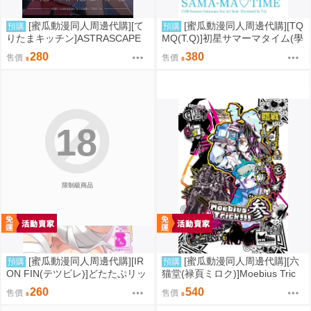
[蜜瓜動漫同人周邊代購][て
[蜜瓜動漫同人周邊代購][TQ
預購
預購
りたまキッチン]ASTRASCAPE
MQ(T.Q)]初星サマーマタイム(學
(崩壞：星穹鐵道)(同人誌)
園偶像大師)(同人誌)
280
380
售價
售價
18
限制級商品
[蜜瓜動漫同人周邊代購][IR
[蜜瓜動漫同人周邊代購][六
預購
預購
ON FIN(テツビレ)]どたたぷリッ
猫堂(禄頁ミロク)]Moebius Tric
プ(FGO)(同人誌)
k!!! 参(FGO)(同人誌)
260
540
售價
售價