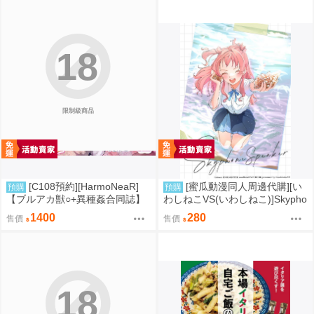
18
限制級商品
[C108預約][HarmoNeaR]
[蜜瓜動漫同人周邊代購][い
預購
預購
【ブルアカ獣○+異種姦合同誌】
わしねこVS(いわしねこ)]Skypho
Sow do on me! vol.3 蔚藍檔案
ne Speaker(學園偶像大師)(同人
1400
280
售價
售價
同人誌040031332357
誌)
18