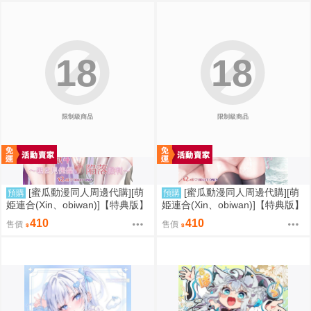
18
18
限制級商品
限制級商品
[蜜瓜動漫同人周邊代購][萌
[蜜瓜動漫同人周邊代購][萌
預購
預購
姫連合(Xin、obiwan)]【特典版】
姫連合(Xin、obiwan)]【特典版】
カーニバル44-混浴地獄4 ～覗き
カーニバル43-混浴地獄3 ～幻月
410
410
售價
售價
見傀儡の陥落裁判～(崩壞：星穹
遊儀の性転換裁判～(崩壞：星穹
鐵道)(同人誌)
鐵道)(同人誌)