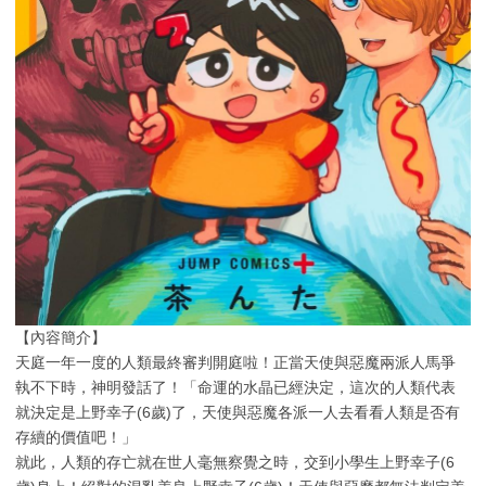
【內容簡介】
天庭一年一度的人類最終審判開庭啦！正當天使與惡魔兩派人馬爭
執不下時，神明發話了！「命運的水晶已經決定，這次的人類代表
就決定是上野幸子(6歲)了，天使與惡魔各派一人去看看人類是否有
存續的價值吧！」
就此，人類的存亡就在世人毫無察覺之時，交到小學生上野幸子(6