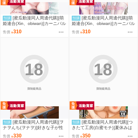
[蜜瓜動漫同人周邊代購][萌
[蜜瓜動漫同人周邊代購][萌
預購
預購
姫連合(Xin、obiwan)]カーニバル
姫連合(Xin、obiwan)]カーニバル
43-混浴地獄3 ～幻月遊戯の性転
44-混浴地獄4 ～覗き見傀儡の陥
310
310
售價
售價
換裁判～(崩壞：星穹鐵道)(同人
落裁判～(崩壞：星穹鐵道)(同人
誌)
誌)
18
18
限制級商品
限制級商品
[蜜瓜動漫同人周邊代購][ヲ
[蜜瓜動漫同人周邊代購][つ
預購
預購
ナヲんち(ヲナヲ)]好きな子が性
きたて工房(白蜜モチ)]夏休みは
処理係に選ばれる話(同人誌)
お姉ちゃんといっしょに4(同人
330
350
售價
售價