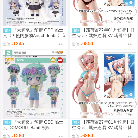
『大師級』預購 GSC 黏土
【殘荷齋27年01月預購】日
預購
預購
人《天使的脈動Angel Beats!》立
空 Q-six 戰姬絕唱 XV 瑪麗亞 比
華奏 再販
基尼Ver 1/7 一般版
1245
6850
售價
售價
『大師級』預購 GSC 黏土
【殘荷齋27年01月預購】日
預購
預購
人《OMORI》Basil 再販
空 Q-six 戰姬絕唱 XV 瑪麗亞 比
基尼Ver 1/7 油光版
1280
6850
售價
售價