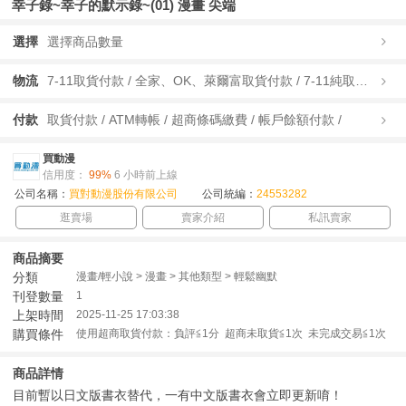
幸子錄~幸子的默示錄~(01) 漫畫 尖端
選擇
選擇商品數量
物流
7-11取貨付款 / 全家、OK、萊爾富取貨付款 / 7-11純取貨 / 全家、OK、萊爾富純取貨 / 宅配/快遞 /
付款
取貨付款 / ATM轉帳 / 超商條碼繳費 / 帳戶餘額付款 /
買動漫
信用度：
99%
6 小時前上線
公司名稱：
買對動漫股份有限公司
公司統編：
24553282
逛賣場
賣家介紹
私訊賣家
商品摘要
分類
漫畫/輕小說 > 漫畫 > 其他類型 > 輕鬆幽默
刊登數量
1
上架時間
2025-11-25 17:03:38
購買條件
使用超商取貨付款：負評≦1分 超商未取貨≦1次 未完成交易≦1次
商品詳情
目前暫以日文版書衣替代，一有中文版書衣會立即更新唷！