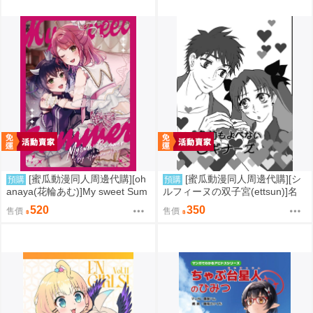
[蜜瓜動漫同人周邊代購][oh
[蜜瓜動漫同人周邊代購][シ
預購
預購
anaya(花輪あむ)]My sweet Sum
ルフィーヌの双子宮(ettsun)]名
mer【特典付】(LoveLive虹ヶ咲
前もよべないビギナーズ【特典
520
350
售價
售價
学園スクールアイドル同好会)(同
付】(FGO/stay night)(同人誌)
人誌)