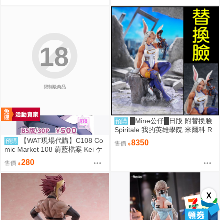
18
限制級商品
█Mine公仔█日版 附替換臉
預購
Spiritale 我的英雄學院 米爾科 R
abbit 1/7 PVC D9265
【WAT現場代購】C108 Co
預購
8350
售價
mic Market 108 蔚藍檔案 Kei ケ
イちゃん かいはつけいかくっ！
280
售價
X