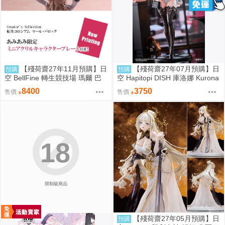
【殘荷齋27年11月預購】日
【殘荷齋27年07月預購】日
預購
預購
空 BellFine 轉生競技場 瑪爾 巴
空 Hapitopi DISH 庫洛娜 Kurona
洛克 1/6
盛情邀請 1/6 附特典
8400
3750
售價
售價
18
限制級商品
【殘荷齋27年05月預購】日
預購