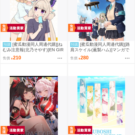
[蜜瓜動漫同人周邊代購][ね
[蜜瓜動漫同人周邊代購][路
預購
預購
むみ注意報(北乃そやす)]EN GIR
肩スケイル(薫製ハム)]マンガで
LS! Vol.11(彩虹社)(同人誌)
わかるアビドスシリーズ ちゃ
210
280
售價
售價
ぶ台星人のひみつ(蔚藍檔案)(同
人誌)