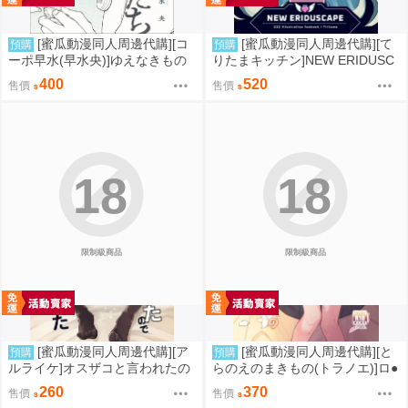
[蜜瓜動漫同人周邊代購][コ
[蜜瓜動漫同人周邊代購][て
預購
預購
ーポ早水(早水央)]ゆえなきもの
りたまキッチン]NEW ERIDUSC
たち(同人誌)
APE(絕區零)(同人誌)
400
520
售價
售價
18
18
限制級商品
限制級商品
[蜜瓜動漫同人周邊代購][ア
[蜜瓜動漫同人周邊代購][と
預購
預購
ルライケ]オスザコと言われたの
らのえのまきもの(トラノエ)]ロ●
で俺の本気でわからせてみた(同
巨乳お嬢様藤宮あいりの華麗な
260
370
售價
售價
人誌)
るおねだり(同人誌)