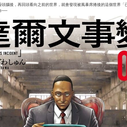
次 未完成交易≦1次 （近半年）
賞2022」第1名！
好評推薦！
昏頭腦後，再回頭看向之前的世界，就會發現被風暴席捲後的這個世界「
──