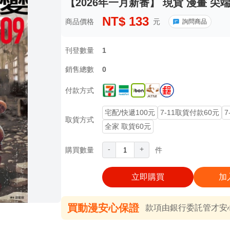
【2026年一月新番】 現貨 漫畫 尖端
NT$
133
商品價格
元
詢問商品
刊登數量
1
銷售總數
0
付款方式
宅配/快遞100元
7-11取貨付款60元
7
取貨方式
全家 取貨60元
-
+
購買數量
件
立即購買
加
買動漫安心保證
款項由銀行委託管才安心 