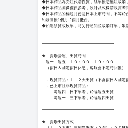
◆逾期未取且訂單取消後三個工作天內未有任何
◆書籍贈品&上市日、依出版社最終公布為主。
有時會上市前更改贈品內容或延後出版，還請注
◆網路購物取貨後開箱時建議全程錄影拍照存證
［日本精品］
◆日本精品單筆滿NT$4,000須先支付 10% 
待買家收到訂單商品，確認品項數量無誤，並確
訂金金額將退回至買動漫錢包。
◆日本精品為受注代購性質，結單後恕無法取消
◆日本精品圖像僅供參考，設計及式樣請以實際
◆日本精品的標題月份是日本上市時間，不等於
約發售後1個月-2個月抵台。
◆如遇缺貨或砍單，將另行通知並取消訂單，敬
━━━━━━━━━━━━━━━━━━
★ 賣場營運、出貨時間
週一～週五 １０：００～１９：００
（假日＆國定假日休息，客服會不定時回覆）