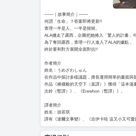
───｜故事簡介｜───
何謂「生命」？答案即將更新!!
查理一半是人、一半是猩猩。
ALA擄走了露西，企圖把她捲入「驚人的計畫」中
為了奪回露西，查理一行人進入了ALA的據點，
終於要和對方展開全面對抗!!
作者簡介
姓名：うめざわしゅん