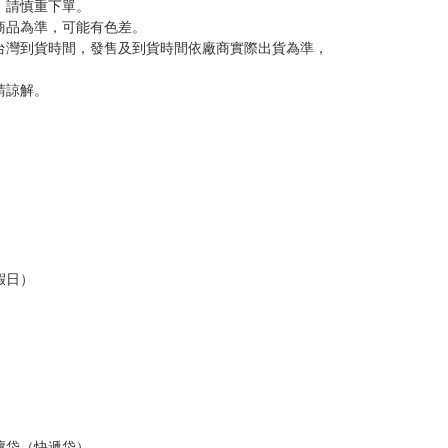
反應，將直接加入黑名單，還請下單後準時取貨。
意。
，以保障買賣家雙方權益。
訂金，訂金將以專屬訂金賣場方式收取，
認收貨後，訂金賣場將由大廚取消，
，請慎重下單。
商品為準，可能有色差。
台灣到貨時間，發售及到貨時間依廠商實際出貨為準，
請諒解。