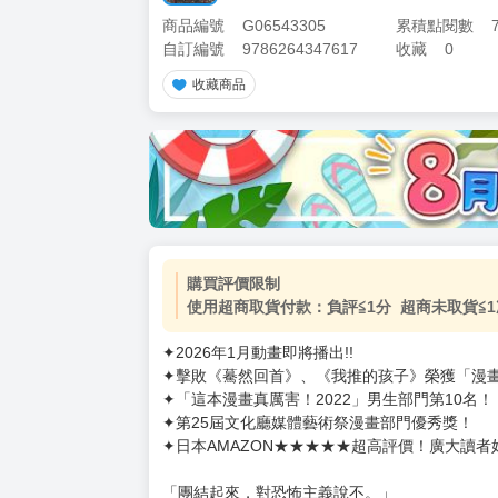
商品編號
G06543305
累積點閱數
自訂編號
9786264347617
收藏
0
收藏商品
加價購
( 共
1
件商品 )
(加購品) 買動漫★《$15元-
-
+