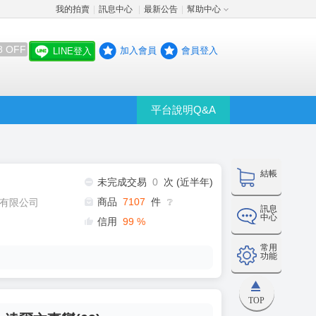
我的拍賣
訊息中心
最新公告
幫助中心
│
│
│
8 OFF
加入會員
會員登入
LINE登入
平台說明Q&A
結帳
未完成交易
0
次 (近半年)
商品
7107
件
有限公司
❔
訊息
中心
信用
99
%
常用
功能
TOP