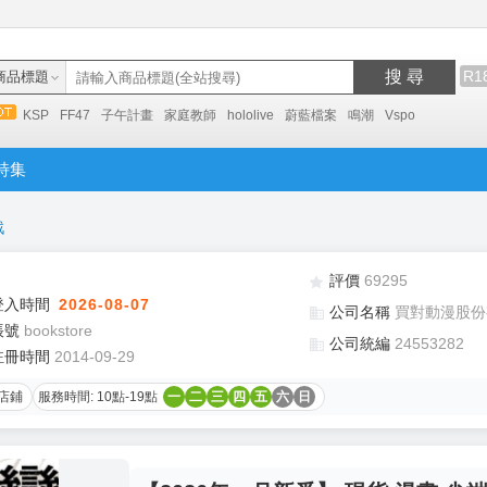
搜 尋
R1
商品標題
KSP
FF47
子午計畫
家庭教師
hololive
蔚藍檔案
鳴潮
Vspo
特集
戰
評價
69295
登入時間
2026-08-07
公司名稱
買對動漫股份
帳號
bookstore
公司統編
24553282
註冊時間
2014-09-29
店鋪
服務時間: 10點-19點
一
二
三
四
五
六
日