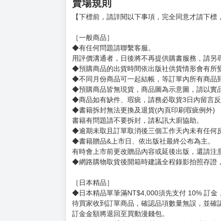
在作品中探討多樣議題，擅長運用簡單的畫面與
作品《褲襪般的天空下（直譯）》獲得「這本漫畫
次鈴（暫譯）》、《Erewhon（暫譯）》。
譯者簡介
姓名：游若琪
譯有《達爾文事變》、《吉伊卡哇 這又小又可愛
賣場規則
【下標前，請詳閱以下事項，完全同意才請下標
［一般商品］
◆有任何問題請聯繫客服。
用評價溝通者，日後將不再提供購書服務，請另
◆預購商品的出貨時間依出版社供貨情形會有所
◆不同月份商品可一起結帳，等訂單內所有商品
◆預購商品皆無現貨，商品圖為示意圖，請以實
◆商品如有缺件、瑕疵，請務必取貨3日內留言
◆書籍拆封無法更換及退貨(內頁印刷瑕疵例外)
書籍有問題請不要拆封，請私訊大廚協助。