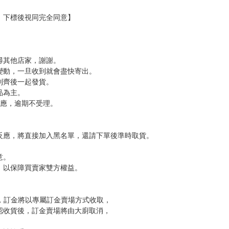
新觀點的台詞創造有深度的漫畫。
真厲害！2017」的男生部門第4名，掀起話題。其他作品有《烏托邦（暫
的傢伙》、《變奏家族 典藏版》等。
，下標後視同完全同意】
尋其他店家，謝謝。
變動，一旦收到就會盡快寄出。
到齊後一起發貨。
品為主。
反應，逾期不受理。