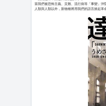
購買評價限制
使用超商取貨付款：負評≦1分 超商未取貨≦1
✦2026年1月動畫即將播出!!
✦擊敗《驀然回首》、《我推的孩子》榮獲「漫畫大
✦「這本漫畫真厲害！2022」男生部門第10名！
✦第25屆文化廳媒體藝術祭漫畫部門優秀獎！
✦日本AMAZON★★★★★超高評價！廣大讀者
「團結起來，對恐怖主義說不。」
當我們被恐怖主義、災難、流行病等「事變」沖
人類與人類以外，新物種將用我們的語言掀起革命