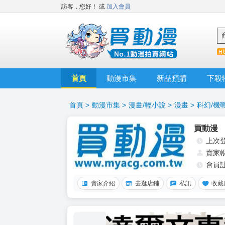
訪客，您好！
或
加入會員
首頁
動漫市集
新品預購
下殺
首頁
>
動漫市集
>
漫畫/輕小說
>
漫畫
>
科幻/機
買動漫
上次
賣家
會員
賣家介紹
去逛店鋪
私訊
收藏