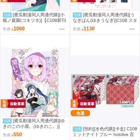
[蜜瓜動漫同人周邊代購][小
[蜜瓜動漫同人周邊代購][う
預購
預購
狐ノ庭園(コキツネ)]【C108新刊
なぎぱん(ゆきうなぎ)]C108 スタ
セット】Fubuki Illustration 2
レ新刊セット うなぎぱん(崩壞：
1060
1130
售價
售價
【特典付】(Hololive)(同人誌)
星穹鐵道)(同人誌)
免運
[蜜瓜動漫同人周邊代購][ゆ
預購
きのこの小屋。(ゆきのこ。)]
[預約][水色代購][卡盒] C108
預購
【新刊セット】おねがいサッち
ミッドナイトブルー hololive 百
550
售價
ゃん、ゆうこと聞いて(蔚藍檔案)
鬼あやめ