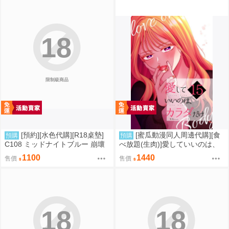
18
限制級商品
[預約][水色代購][R18桌墊]
[蜜瓜動漫同人周邊代購][食
預購
預購
C108 ミッドナイトブルー 崩壞
べ放題(生肉)]愛していいのは、
星穹鐵道 火花 誘惑
カラダだけ15【A5アクリルスタ
1100
1440
售價
售價
ンド】(A5壓克力立牌特典版)(同
人誌)
18
18