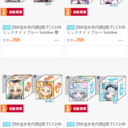
[預約][水色代購][骰子] C108
[預約][水色代購][骰子] C108
預購
預購
ミッドナイトブルー hololive 響
ミッドナイトブルー hololive
咲リオナ
綺々羅々ヴィヴィ
355
355
售價
售價
[預約][水色代購][骰子] C108
[預約][水色代購][骰子] C108
預購
預購