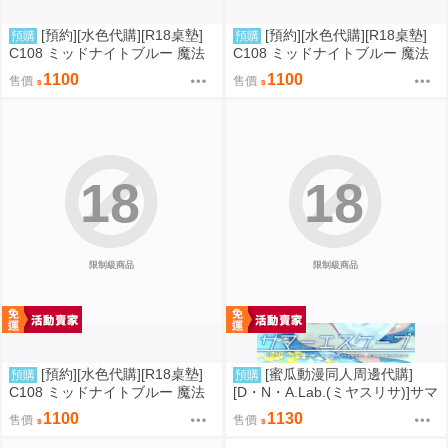
[預約][水色代購][R18桌墊]
[預約][水色代購][R18桌墊]
預購
預購
C108 ミッドナイトブルー 魔法
C108 ミッドナイトブルー 魔法
少女 伊莉雅&克洛伊&美遊 背後
少女 伊莉雅&克洛伊&美遊 服從
1100
1100
售價
售價
位
18
18
限制級商品
限制級商品
[預約][水色代購][R18桌墊]
[蜜瓜動漫同人周邊代購]
預購
預購
C108 ミッドナイトブルー 魔法
[D・N・A.Lab.(ミヤスリサ)]サマ
少女 伊莉雅&克洛伊 M字腿
ーエスケープ【A5アクリルフィ
1100
1130
售價
售價
ギュア】(A5壓克力立牌特典版)
(同人誌)