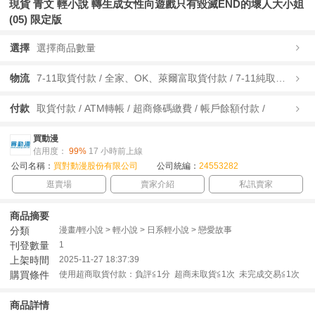
現貨 青文 輕小說 轉生成女性向遊戲只有毀滅END的壞人大小姐
(05) 限定版
選擇
選擇商品數量
物流
7-11取貨付款 / 全家、OK、萊爾富取貨付款 / 7-11純取貨 / 全家、OK、萊爾富純取貨 / 宅配/快遞 /
付款
取貨付款 / ATM轉帳 / 超商條碼繳費 / 帳戶餘額付款 /
買動漫
信用度：
99%
17 小時前上線
公司名稱：
買對動漫股份有限公司
公司統編：
24553282
逛賣場
賣家介紹
私訊賣家
商品摘要
分類
漫畫/輕小說 > 輕小說 > 日系輕小說 > 戀愛故事
刊登數量
1
上架時間
2025-11-27 18:37:39
購買條件
使用超商取貨付款：負評≦1分 超商未取貨≦1次 未完成交易≦1次
商品詳情