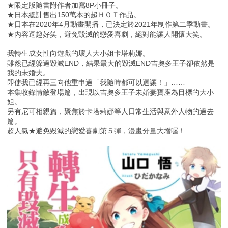
★限定版隨書附作者加寫8P小冊子。
★日本總計售出150萬本的超ＨＯＴ作品。
★日本在2020年4月動畫開播，已決定於2021年制作第二季動畫。
★內容逗趣好笑，避免毀滅的戀愛喜劇，絕對能讓人開懷大笑。
我轉生成女性向遊戲的壞人大小姐卡塔莉娜。
雖然已經躲過毀滅END，結果最大的毀滅END吉奧多王子卻依然是
我的未婚夫。
即使我已經再三向他重申過「我隨時都可以退讓！」……
本集收錄情敵登場篇，出現以吉奧多王子未婚妻寶座為目標的大小
姐。
另有尼可相親篇，聚焦於卡塔莉娜等人日常生活與意外人物的過去
篇。
超人氣★避免毀滅的戀愛喜劇第５彈，漫畫分量大增喔！