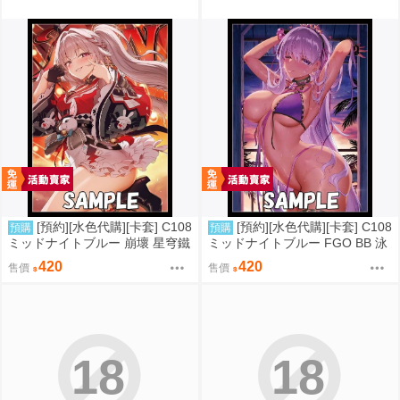
[預約][水色代購][卡套] C108
[預約][水色代購][卡套] C108
預購
預購
ミッドナイトブルー 崩壞 星穹鐵
ミッドナイトブルー FGO BB 泳
道 火花
裝ver
420
420
售價
售價
18
18