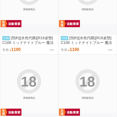
限制級商品
限制級商品
[預約][水色代購][R18桌墊]
[預約][水色代購][R18桌墊]
預購
預購
C108 ミッドナイトブルー 魔法
C108 ミッドナイトブルー 魔法
少女 美遊 M字腿
少女 伊莉雅&克洛伊&美遊 翹臀
1100
1100
售價
售價
18
18
限制級商品
限制級商品