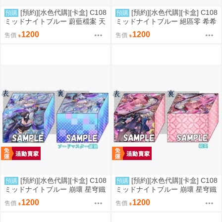
[預約][水色代購][卡盒] C108
[預約][水色代購][卡盒] C108
預購
預購
ミッドナイトブルー 蔚藍檔案 天
ミッドナイトブルー 絕區零 希希
童ケイ
芙
1200
1200
售價
售價
[預約][水色代購][卡盒] C108
[預約][水色代購][卡盒] C108
預購
預購
ミッドナイトブルー 崩壞 星穹鐵
ミッドナイトブルー 崩壞 星穹鐵
道 銀狼
道 緋英
1200
1200
售價
售價