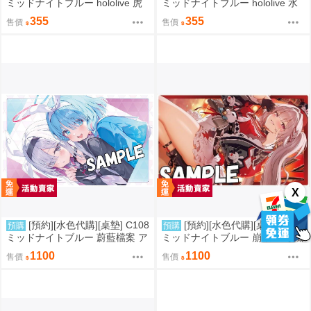
ミッドナイトブルー hololive 虎
ミッドナイトブルー hololive 水
金妃笑虎
宮枢
355
355
售價
售價
X
[預約][水色代購][桌墊] C108
[預約][水色代購][桌墊] C108
預購
預購
ミッドナイトブルー 蔚藍檔案 ア
ミッドナイトブルー 崩壞 星穹鐵
ロナ＆プラナ
道 火花
1100
1100
售價
售價