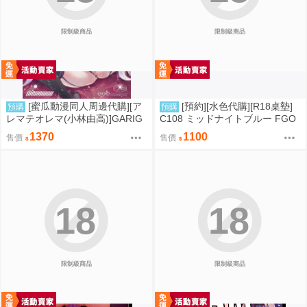
限制級商品
限制級商品
[蜜瓜動漫同人周邊代購][ア
[預約][水色代購][R18桌墊]
預購
預購
レマテオレマ(小林由高)]GARIG
C108 ミッドナイトブルー FGO
ARI145【A5アクリルスタンド】
BB 露點ver
1370
1100
售價
售價
(蔚藍檔案)(A5壓克力立牌特典版)
(同人誌)
18
18
限制級商品
限制級商品