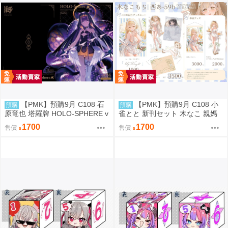
【PMK】預購9月 C108 石
【PMK】預購9月 C108 小
預購
預購
原竜也 塔羅牌 HOLO-SPHERE v
雀とと 新刊セット 木なこ 親媽
ol.04 Hololive
新刊套組 VSPO
1700
1700
售價
售價