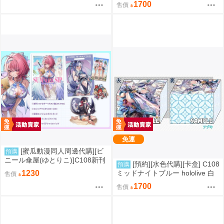
1700
(同人誌)
售價
免運
[蜜瓜動漫同人周邊代購][ビ
預購
ニール傘屋(ゆとりこ)]C108新刊
[預約][水色代購][卡盒] C108
預購
セット【ビニール傘屋】(絕區零)
ミッドナイトブルー hololive 白
1230
售價
(同人誌)
上フブキ
1700
售價