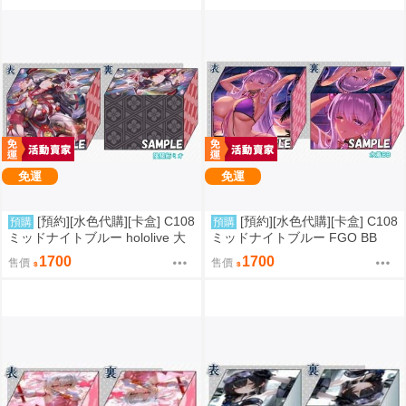
免運
免運
[預約][水色代購][卡盒] C108
[預約][水色代購][卡盒] C108
預購
預購
ミッドナイトブルー hololive 大
ミッドナイトブルー FGO BB
神ミオ
1700
1700
售價
售價