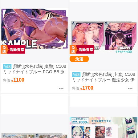
免運
[預約][水色代購][桌墊] C108
預購
ミッドナイトブルー FGO BB 泳
[預約][水色代購][卡盒] C108
預購
裝ver
ミッドナイトブルー 魔法少女 伊
1100
售價
莉雅&美遊&克洛伊
1700
售價