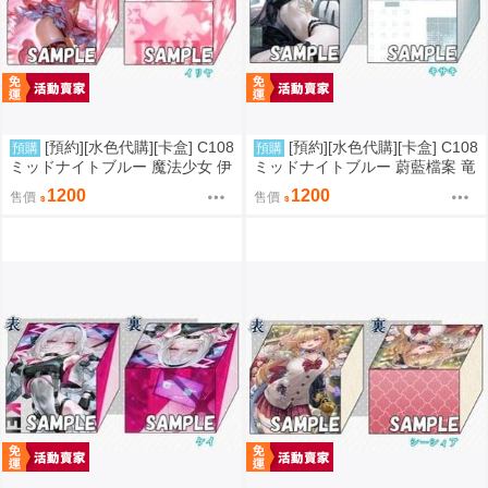
[預約][水色代購][卡盒] C108
[預約][水色代購][卡盒] C108
預購
預購
ミッドナイトブルー 魔法少女 伊
ミッドナイトブルー 蔚藍檔案 竜
莉雅
華キサキ
1200
1200
售價
售價