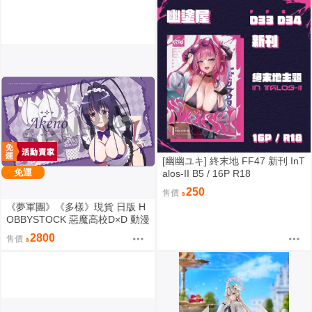
[幽幽ユキ] 終末地 FF47 新刊 InT
免運
alos-II B5 / 16P R18
250
售價
《夢軍團》《多樣》現貨 日版 H
OBBYSTOCK 惡魔高校D×D 動漫
桌墊 卡墊 姬島朱乃
2800
售價