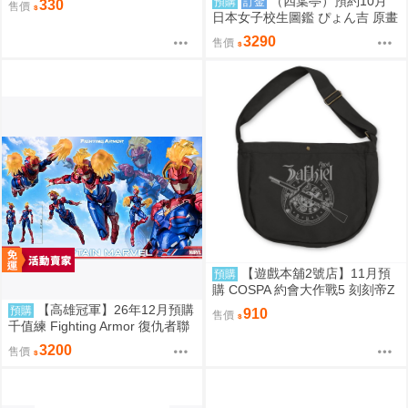
（四葉亭）預約10月
預購
訂金
330
售價
日本女子校生圖鑑 ぴょん吉 原畫
国分寺美紗 日曬ver 抱枕套 0826
3290
售價
【遊戲本舖2號店】11月預
預購
購 COSPA 約會大作戰5 刻刻帝Z
aphkiel 報童包 0822
【高雄冠軍】26年12月預購
預購
910
售價
千值練 Fighting Armor 復仇者聯
盟終局之戰 鋼鐵人 驚奇隊長 免
3200
售價
訂金0910