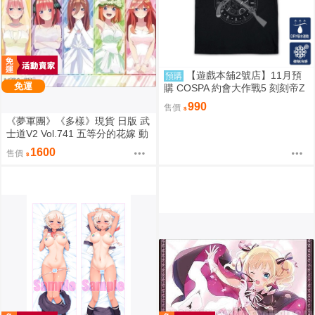
【遊戲本舖2號店】11月預
預購
免運
購 COSPA 約會大作戰5 刻刻帝Z
aphkiel 雙面編織涼感速乾T恤 08
990
售價
22
《夢軍團》《多樣》現貨 日版 武
士道V2 Vol.741 五等分的花嫁 動
漫桌墊 卡墊 全員婚紗ver.
1600
售價