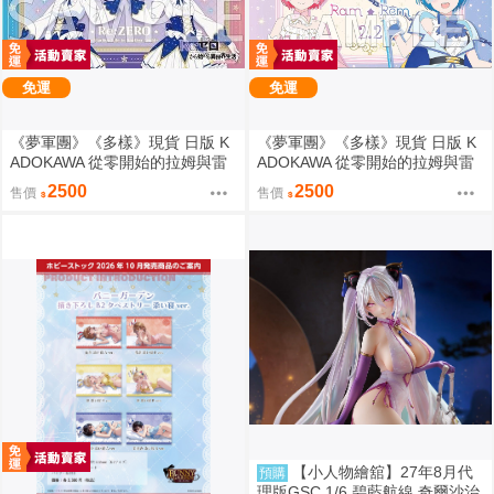
免運
免運
《夢軍團》《多樣》現貨 日版 K
《夢軍團》《多樣》現貨 日版 K
ADOKAWA 從零開始的拉姆與雷
ADOKAWA 從零開始的拉姆與雷
姆的生日生活2025 動漫桌墊 卡
姆的生日生活2024 動漫桌墊 卡
2500
2500
售價
售價
墊 拉姆&雷姆
墊 拉姆&雷姆
【小人物繪舘】27年8月代
預購
理版GSC 1/6 碧藍航線 奇爾沙治