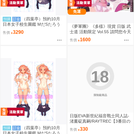
免運
（四葉亭）預約10月
預購
訂金
日本女子校生圖鑑 MだSたろう
《夢軍團》《多樣》現貨 日版 武
原畫 速水陽菜 抱枕套 0826
士道 活動限定 Vol.55 請問您今天
3290
售價
要來點兔子嗎？ 動漫桌墊 卡墊
1600
售價
桐間紗路
18
限制級商品
日版EVA新世紀福音戰士同人誌-
渚薰碇真嗣/RAYTREC【3番目の
呪い2】
（四葉亭）預約10月
預購
訂金
330
售價
日本女子校生圖鑑 MだSたろう