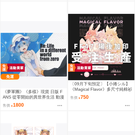
免運
〔09月下旬預定〕【小捲シル】
《Magical Flavor》多尺寸純棉衫
《夢軍團》《多樣》現貨 日版 F
⬢黑市兔－星球蛋糕捲☆ (parod
ANS 從零開始的異世界生活 動漫
750
售價
y: maimai マイマイ) FF47
桌墊 卡墊 雷姆
1800
售價