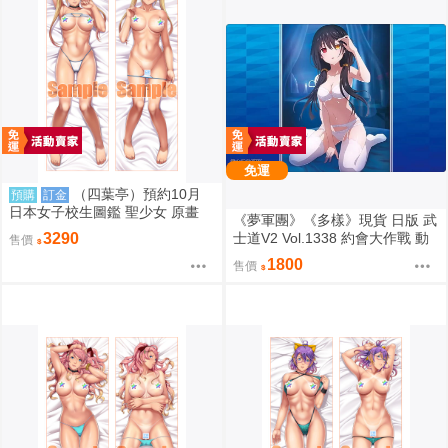
免運
（四葉亭）預約10月
預購
訂金
日本女子校生圖鑑 聖少女 原畫
《夢軍團》《多樣》現貨 日版 武
嵯峨野えみる 日曬ver 抱枕套 08
士道V2 Vol.1338 約會大作戰 動
3290
售價
26
漫桌墊 卡墊 時崎狂三
1800
售價