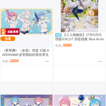
【小人物繪舘】27年9月代
預購
免運
理版GSC1/7 蔚藍檔案 Blue Archi
ve 渚 ～花香微笑～ PVC完成品
5080
售價
《夢軍團》《多樣》現貨 日版 K
ADOKAWA 從零開始的異世界生
活 動漫桌墊 卡墊 全員 泳裝ver.
2800
售價