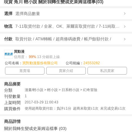
現貨 角川 輕小說 關於我轉生變成史萊姆這檔事(03)
選擇
選擇商品數量
物流
7-11取貨付款 / 全家、OK、萊爾富取貨付款 / 7-11純取貨 / 全家、OK、萊爾富純取貨 / 宅配/快遞 /
付款
取貨付款 / ATM轉帳 / 超商條碼繳費 / 帳戶餘額付款 /
買動漫
信用度：
99%
13 分鐘前上線
公司名稱：
買對動漫股份有限公司
公司統編：
24553282
逛賣場
賣家介紹
私訊賣家
商品摘要
分類
漫畫/輕小說 > 輕小說 > 日系輕小說 > 幻奇冒險
刊登數量
1
上架時間
2017-03-29 11:00:43
購買條件
使用超商取貨付款：負評≦1分 超商未取貨≦1次 未完成交易≦1次
商品詳情
關於我轉生變成史萊姆這檔事 (03)