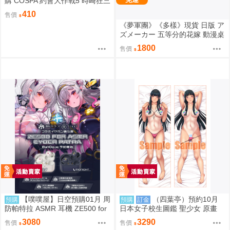
購 COSPA 約會大作戰5 時崎狂三
Q版壓克力立牌 0822
410
售價
《夢軍團》《多樣》現貨 日版 ア
ズメーカー 五等分的花嫁 動漫桌
墊 卡墊 中野一花
1800
售價
【噗噗屋】日空預購01月 周
（四葉亭）預約10月
預購
預購
訂金
防帕特拉 ASMR 耳機 ZE500 for
日本女子校生圖鑑 聖少女 原畫
ASMR CyberPatra
早乙女つぐみ 日曬ver 抱枕套 08
3080
3290
售價
售價
26