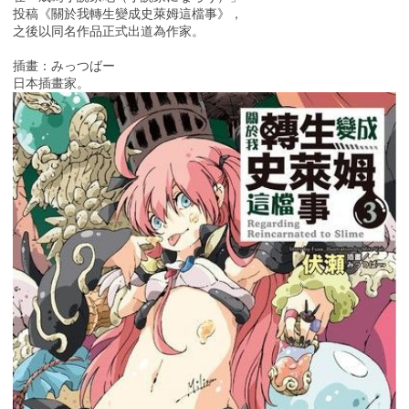
投稿《關於我轉生變成史萊姆這檔事》，
之後以同名作品正式出道為作家。
插畫：みっつばー
日本插畫家。