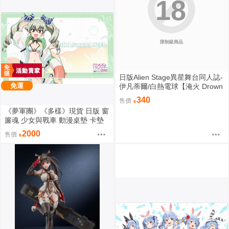
18
限制級商品
日版Alien Stage異星舞台同人誌-
免運
伊凡蒂爾/白熱電球【淹火 Drown
ed Flame】
340
售價
《夢軍團》《多樣》現貨 日版 窗
簾魂 少女與戰車 動漫桌墊 卡墊
安丘比 泳裝ver.
2000
售價