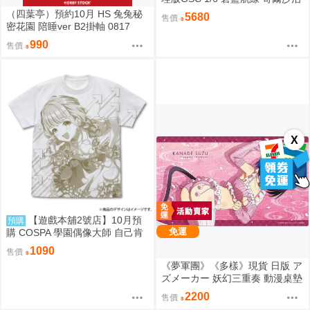
Springtime Data PVC完成品
（四葉亭）預約10月 HS 兔兔秘
5680
售價
密花園 陪睡ver B2掛軸 0817
990
售價
X
【遊戲本舖2號店】10月預
預購
免運
購 COSPA 學園偶像大師 自己肯
定感爆上げ↑↑ 藤田ことね 滿版印
1090
售價
刷T恤 0822
《夢軍團》《多樣》現貨 日版 ア
ズメーカー 妖幻三重奏 動漫桌墊
卡墊 花奏鈴
2200
售價