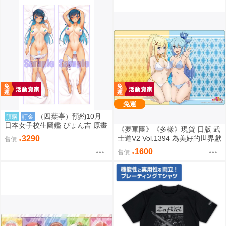
免運
（四葉亭）預約10月
預購
訂金
日本女子校生圖鑑 ぴょん吉 原畫
《夢軍團》《多樣》現貨 日版 武
如月咲友里 日曬ver 抱枕套 0826
士道V2 Vol.1394 為美好的世界獻
3290
售價
上祝福！ 動漫桌墊 卡墊 達克妮
1600
售價
絲&阿克婭