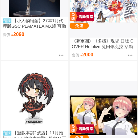
【小人物繪舘】27年1月代
預購
免運
理版GSC PLAMATEA MX醬 可動
組裝模型
2090
售價
《夢軍團》《多樣》現貨 日版 C
OVER Hololive 兔田佩克拉 活動
4周年紀念 動漫桌墊 卡墊 全員
2000
售價
【遊戲本舖2號店】11月預
預購
免運