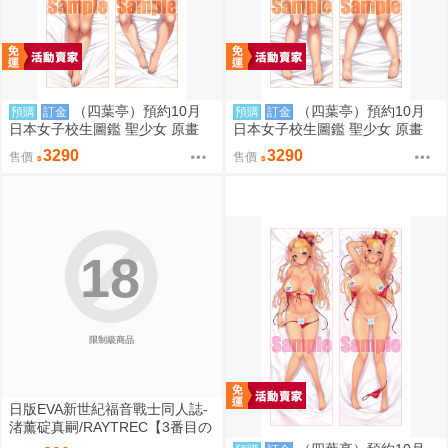
（四葉亭）預約10月
（四葉亭）預約10月
預購
訂金
預購
訂金
日本女子校生圖鑑 聖少女 原畫
日本女子校生圖鑑 聖少女 原畫
壬生川ほのか 日曬ver 抱枕套 08
常磐るり 日曬ver 抱枕套 0826
3290
3290
售價
售價
26
18
限制級商品
日版EVA新世紀福音戰士同人誌-
渚薰碇真嗣/RAYTREC【3番目の
呪い3】