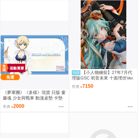
【小人物繪舘】27年7月代
預購
免運
理版GSC 初音未來 十面埋伏Ver.
1/7 PVC完成品
7150
售價
《夢軍團》《多樣》現貨 日版 窗
簾魂 少女與戰車 動漫桌墊 卡墊
大吉嶺 泳裝ver.
2000
售價