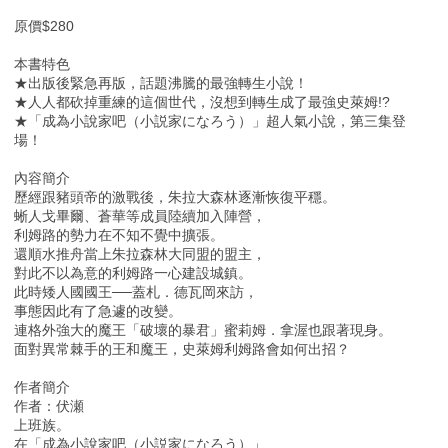
原價$280
本書特色
★出版後緊急再版，話題沸騰的最強轉生小說！
★人人都砍掉重練的這個世代，沒想到轉生成了最強史萊姆!?
★「成為小說家吧（小説家になろう）」超人氣小說，第三集登
場！
內容簡介
歷經跟豬頭帝的激戰後，朱拉大森林逐漸恢復平穩。
蜥人戈畢爾、蒼華等成員陸續加入陣營，
利姆路的勢力在不知不覺中擴張。
還順水推舟當上朱拉森林大同盟的盟主，
對此不以為意的利姆路一心建設城鎮。
此時矮人國國王──蓋札．德瓦岡來訪，
事態因此有了急遽的改變。
連格外強大的魔王「破壞的暴君」蜜莉姆．拿渥也跟著現身。
面對異常棘手的王和魔王，史萊姆利姆路會如何出招？
作者簡介
作者：伏瀬
上班族。
在「成為小說家吧（小説家になろう）」