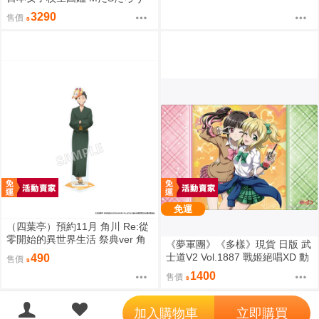
原畫 江波リカ 抱枕套 0826
3290
售價
免運
（四葉亭）預約11月 角川 Re:從
零開始的異世界生活 祭典ver 角
《夢軍團》《多樣》現貨 日版 武
色壓克力架 0819
士道V2 Vol.1887 戰姬絕唱XD 動
490
售價
漫桌墊 卡墊 調&切歌
1400
售價
';
加入購物車
立即購買