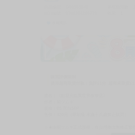
商品編號
G06553540
累積點閱數
自訂編號
9786264296779
收藏
1
收藏商品
購買評價限制
使用超商取貨付款：負評≦1分 超商未取貨≦1
書名：《歡迎光臨異世界按摩店》
作者：鳩ツムギ
規格：B5 黑白56P
售價：320元（限制級 未滿十八歲禁止購買）
☆★由鳩ツムギ正式授權，在台灣推出無修正繁