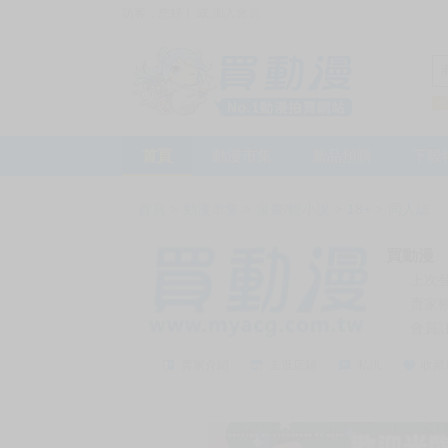
訪客，您好！
或
加入會員
首頁
動漫市集
新品預購
下殺
首頁
>
動漫市集
>
漫畫/輕小說
>
18+
>
同人誌
買動漫
上次
賣家
會員
賣家介紹
去逛店鋪
私訊
收藏