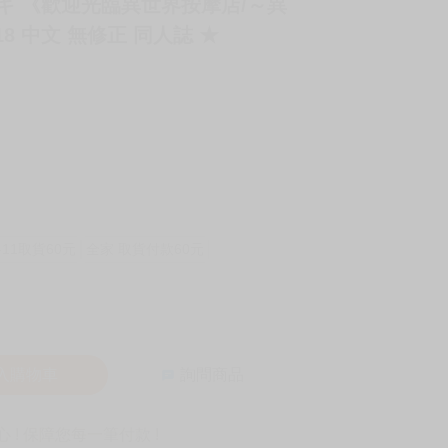
ムギ 《歡迎光臨異世界按摩店/～異
 中文 無修正 同人誌 ★
-11取貨60元
全家 取貨付款60元
入購物車
詢問商品
! 保障您每一筆付款 !