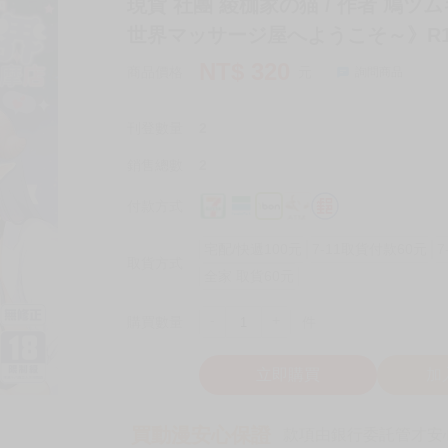
現貨 社團 綾枷家の猫 / 作者 鳩ツ
世界マッサージ屋へようこそ～》R18
NT$
320
商品價格
元
詢問商品
刊登數量
2
銷售總數
2
付款方式
宅配/快遞100元
7-11取貨付款60元
7
取貨方式
全家 取貨60元
-
+
購買數量
件
立即購買
加
買動漫安心保證
款項由銀行委託管才安心 