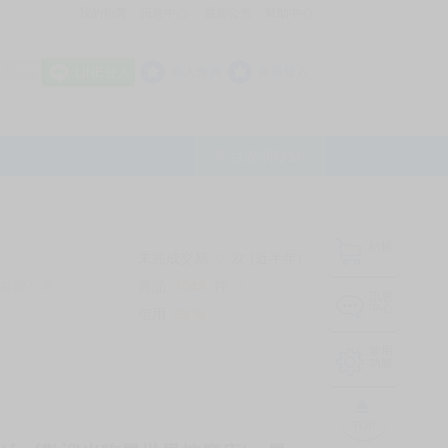
我的拍賣
訊息中心
最新公告
幫助中心
│
│
│
8 OFF
加入會員
會員登入
LINE登入
平台說明Q&A
結帳
未完成交易
0
次 (近半年)
商品
7043
件
有限公司
❔
訊息
中心
信用
99
%
常用
功能
TOP