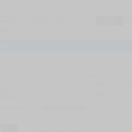
搜 尋
R1
商品標題
KSP
FF47
子午計畫
家庭教師
hololive
蔚藍檔案
鳴潮
Vspo
特集
評價
69281
登入時間
2026-08-06
公司名稱
買對動漫股份
帳號
bookstore
公司統編
24553282
註冊時間
2014-09-29
店鋪
服務時間: 10點-19點
一
二
三
四
五
六
日