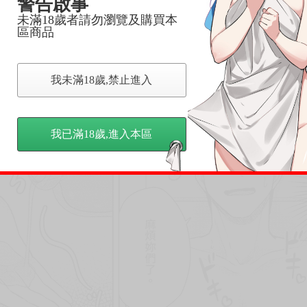
警告啟事
未滿18歲者請勿瀏覽及購買本
區商品
我未滿18歲,禁止進入
我已滿18歲,進入本區