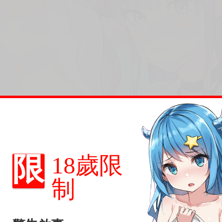
限
18歲限
制