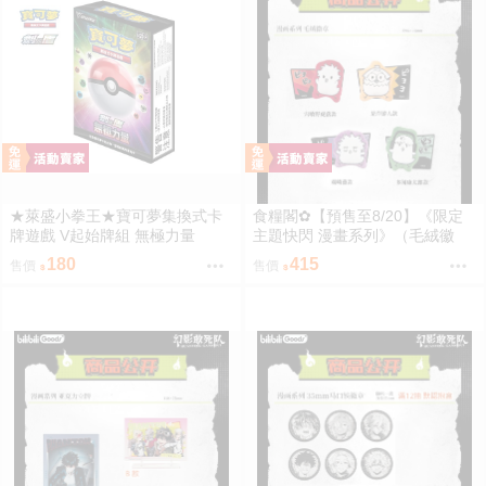
★萊盛小拳王★寶可夢集換式卡
食糧閣✿【預售至8/20】《限定
牌遊戲 V起始牌組 無極力量
主題快閃 漫畫系列》（毛絨徽
章）惡靈剋星／幻影敢死隊／主
180
415
售價
售價
題快閃／宍喰野虎落／是岸遊人
／觀崎薰／多聞康太郎／壹宮昊
都