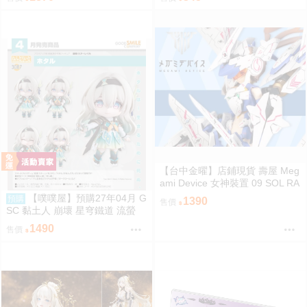
約)(蔚藍檔案)
題快閃／宍喰野虎落／是岸遊人
／觀崎薰／多聞康太郎／壹宮昊
都
【台中金曜】店鋪現貨 壽屋 Meg
ami Device 女神裝置 09 SOL RA
PTOR 白梟 猛禽 組裝模型
【噗噗屋】預購27年04月 G
預購
1390
售價
SC 黏土人 崩壞 星穹鐵道 流螢
免訂金
1490
售價