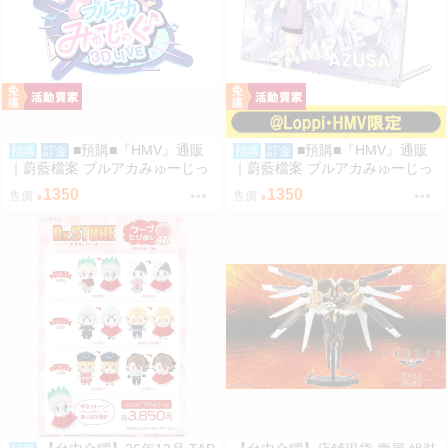
■預購■『HMV』通販
■預購■『HMV』通販
預購
訂金
預購
訂金
｜蔚藍檔案 ブルアカみゅーじっ
｜蔚藍檔案 ブルアカみゅーじっ
く♪3D LIVE『放學後甜點部』壓
く♪3D LIVE『三一綜合學園補課
1350
1350
售價
售價
克力板。[0912]
部』壓克力板。[0912]