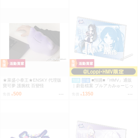
★萊盛小拳王★ENSKY 代理版
■預購■『HMV』通販
預購
訂金
寶可夢 護腕枕 百變怪
｜蔚藍檔案 ブルアカみゅーじっ
く♪3D LIVE『遊戲開發部』壓克
500
1350
售價
售價
力板。[0912]