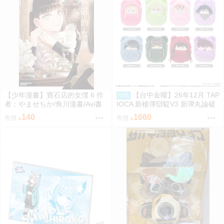
【少年漫畫】寶石店的女僕 6 作
【台中金曜】26年12月 TAP
預購
者：やませちか/角川漫畫/Avi書
IOCA 新槍彈辯駁V3 新彈丸論破
店
V3 動物裝布偶集 寶寶娃 中盒 08
140
1660
售價
售價
14