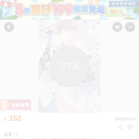
已下架
152
G06570418
銷量 : 0