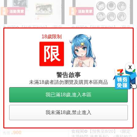
食糧閣✿【預售至8/20】《限定
食糧閣✿【預售至8/20】《限定
主題快閃 漫畫系列》（壓克力立
主題快閃 漫畫系列》（35mm馬
18歲限制
牌）惡靈剋星／幻影敢死隊／主
口鐵徽章）惡靈剋星／幻影敢死
375
125
售價
售價
題快閃／宍喰野虎落／是岸遊人
隊／主題快閃／宍喰野虎落／是
限
／觀崎薰／多聞康太郎／壹宮昊
岸遊人／觀崎薰／多聞康太郎／
都
壹宮昊都
X
警告啟事
未滿18歲者請勿瀏覽及購買本區商品
我已滿18歲,進入本區
我未滿18歲,禁止進入
星工坊 原神 絲柯克 動漫抱枕套
等身抱枕套 枕頭套
食糧閣✿【預售至8/20】《限定
900
售價
主題快閃 漫畫系列》（撕拉拍立