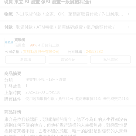
現貨 東立 BL漫畫 像BL漫畫一般擁抱我(全)
物流
7-11取貨付款 / 全家、OK、萊爾富取貨付款 / 7-11純取貨 / 全家、OK、萊爾富純取貨 / 宅配/快遞 /
付款
取貨付款 / ATM轉帳 / 超商條碼繳費 / 帳戶餘額付款 /
買動漫
信用度：
99%
4 分鐘前上線
公司名稱：
買對動漫股份有限公司
公司統編：
24553282
逛賣場
賣家介紹
私訊賣家
商品摘要
分類
漫畫/輕小說 > 18+ > 漫畫
刊登數量
1
上架時間
2025-12-03 17:45:18
購買條件
使用超商取貨付款：負評≦1分 超商未取貨≦1次 未完成交易≦1次
商品詳情
康介是位容貌端莊，頭腦清晰的青年，他至今為止的人生裡都沒有
遇到任何不便的地方，但他卻覺得這樣的人生很無趣，對戀愛也是
抱持著來者不拒，去者不留的態度，唯一的缺點是對強勢的人毫無