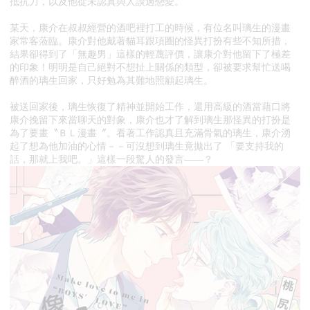
抵抗力，以及他從未認真與人談過戀愛。
某天，康介在叔叔經營的酒吧裡打工的時候，有位名叫璃生的漫畫
家常客蒞臨。康介對他戴著貓耳跟項圈的怪異打扮有些不知所措，
結果卻得到了「無趣男」這樣的輕蔑評價，讓康介對他留下了極差
的印象！明明是自己絕對不想扯上關係的類型，卻被要求幫忙送喝
醉酒的璃生回家，只好勉為其難地照顧起璃生。
被送回家後，璃生恢復了精神並開始工作，還用高級的酒當藉口將
康介挽留下來當聊天的對象，康介也才了解到璃生那怪異的打扮是
為了要畫〝ＢＬ漫畫〞。看著工作認真且充滿骨氣的璃生，康介湧
起了想為他加油的心情－－可沒想到璃生竟拋出了 「要支持我的
話，那就上我吧。」這樣一段驚人的發言——？