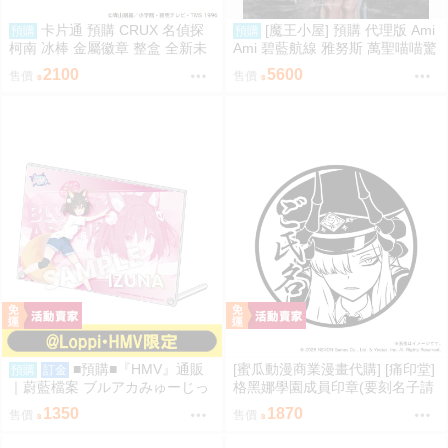
卡片通 預購 CRUX 名偵探
[魔王小屋] 預購 代理版 Ami
預購
預購
柯南 冰棒 金屬徽章 整盒 全新未
Ami 碧藍航線 雅努斯 萬聖喵喵驚
拆
悚夜ver.
2100
5600
售價
售價
■預購■『HMV』通販
[蜜瓜動漫商業漫畫代購] [痛印堂]
預購
訂金
｜蔚藍檔案 ブルアカみゅーじっ
格黑娜學園成員印章(要刻名子請
く♪3D LIVE『忍術研究部』壓克
下單備註)(預約至8/28)(12月預
1350
1870
售價
售價
力板。[0912]
約)(蔚藍檔案)