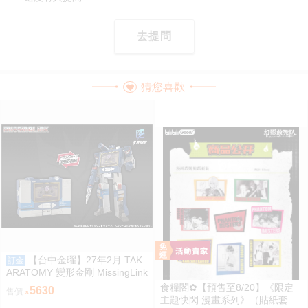
去提問
猜您喜歡
【台中金曜】27年2月 TAK
訂金
ARATOMY 變形金剛 MissingLink
D01 音波 聲波 玩具色 0828
食糧閣✿【預售至8/20】《限定
5630
售價
主題快閃 漫畫系列》（貼紙套