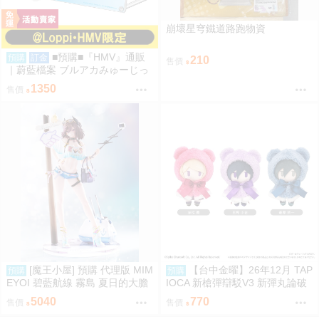
崩壞星穹鐵道路跑物資
■預購■『HMV』通販
預購
訂金
210
售價
｜蔚藍檔案 ブルアカみゅーじっ
く♪3D LIVE『阿拜多斯高中』壓
1350
售價
克力板。[0912]
[魔王小屋] 預購 代理版 MIM
【台中金曜】26年12月 TAP
預購
預購
EYOI 碧藍航線 霧島 夏日的大膽
IOCA 新槍彈辯駁V3 新彈丸論破
嘗試
V3 獸耳斗篷可換裝娃娃 3款分售
5040
770
售價
售價
0814