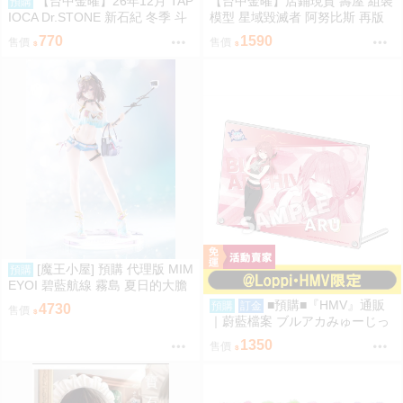
【台中金曜】26年12月 TAP
【台中金曜】店鋪現貨 壽屋 組裝
預購
IOCA Dr.STONE 新石紀 冬季 斗
模型 星域毀滅者 阿努比斯 再版
篷可換裝布偶 娃娃 6款分售 0814
770
1590
售價
售價
[魔王小屋] 預購 代理版 MIM
預購
EYOI 碧藍航線 霧島 夏日的大膽
嘗試 TF edition
■預購■『HMV』通販
預購
訂金
4730
售價
｜蔚藍檔案 ブルアカみゅーじっ
く♪3D LIVE『便利屋68』壓克力
1350
售價
板。[0912]