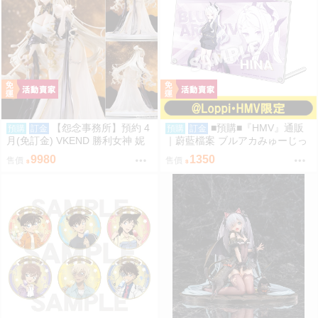
【怨念事務所】預約 4
■預購■『HMV』通販
預購
訂金
預購
訂金
月(免訂金) VKEND 勝利女神 妮
｜蔚藍檔案 ブルアカみゅーじっ
姬 皇冠 榮耀之花 1/4 附特典 101
く♪3D LIVE『空崎陽奈&早瀨優
9980
1350
售價
售價
8
香&尾刃環奈&錠前沙織』壓克力
板。[0912]