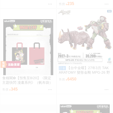
裝）惡靈剋星／幻影敢死隊／主
235
售價
題快閃／宍喰野虎落／是岸遊人
／觀崎薰／多聞康太郎／壹宮昊
都
【台中金曜】27年3月 TAK
訂金
ARATOMY 變形金剛 MPG-26 野
獸戰爭 掠奪金剛 黑化 犀牛 0828
食糧閣✿【預售至8/20】《限定
6450
售價
主題快閃 漫畫系列》（帆布袋）
惡靈剋星／幻影敢死隊／主題快
345
售價
閃／宍喰野虎落／是岸遊人／觀
崎薰／多聞康太郎／壹宮昊都