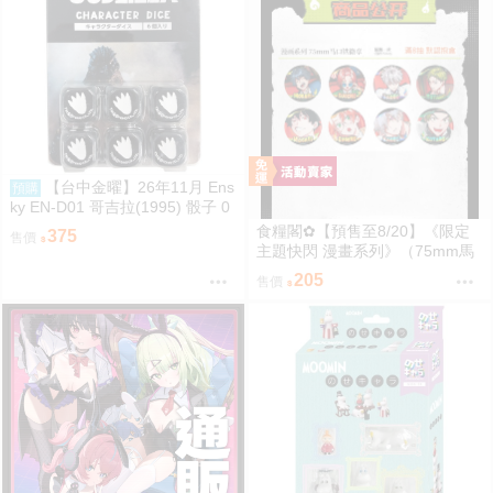
【台中金曜】26年11月 Ens
預購
ky EN-D01 哥吉拉(1995) 骰子 0
818
食糧閣✿【預售至8/20】《限定
375
售價
主題快閃 漫畫系列》（75mm馬
口鐵徽章）惡靈剋星／幻影敢死
205
售價
隊／主題快閃／宍喰野虎落／是
岸遊人／觀崎薰／多聞康太郎／
壹宮昊都