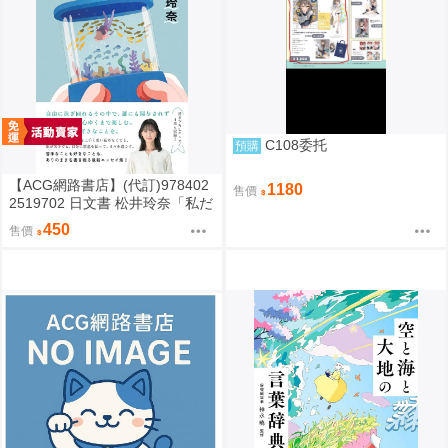
C108委托
預購
【ACG網路書店】(代訂)978402
1180
售價
2519702 日文書 松井玲奈「私だ
けの水槽」
450
售價