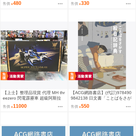
ukke sakamura「明るい夜に、
日日記：季節のように生きる」
480
330
售價
售價
星を探して」
【上士】整理品現貨 代理 MH thr
【ACG網路書店】(代訂)978490
eezero 閃電霹靂車 超級阿斯拉
9842138 日文書「ことばをさが
完全變形 無壓克力盒 請詳閱內文
す絵日記辞典」YUEISHA DICTI
11000
550
售價
售價
ONARY