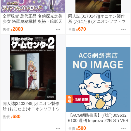
全新現貨 萬代正品 名偵探光之美
同人誌[3179147][オニオン製作
少女 塔羅奧秘權杖 奥祕・暗影天
所 (おにたま(オニオンソフトウ
使 權杖 法杖 魔法棒 變身器 森亞
ェア))]昭和のカオスなゲームセ
2800
670
售價
售價
露露卡
ンター (其他)
同人誌[3403249][オニオン製作
所 (おにたま(オニオンソフトウ
ェア))]昭和のカオスなゲームセ
【ACG網路書店】(代訂)309632
680
售價
ンター PART 2 (其他)
6100 週刊 Impreza 22B-STi VER
SION をつくる (10)
500
售價