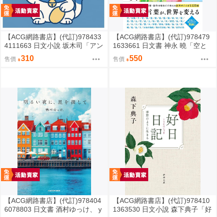
【ACG網路書店】(代訂)978433
【ACG網路書店】(代訂)978479
4111663 日文小說 坂木司「アン
1633661 日文書 神永 曉「空と
と幸福」
海と大地の言葉辞典」
310
550
售價
售價
【ACG網路書店】(代訂)978404
【ACG網路書店】(代訂)978410
6078803 日文書 酒村ゆっけ、 y
1363530 日文小說 森下典子「好