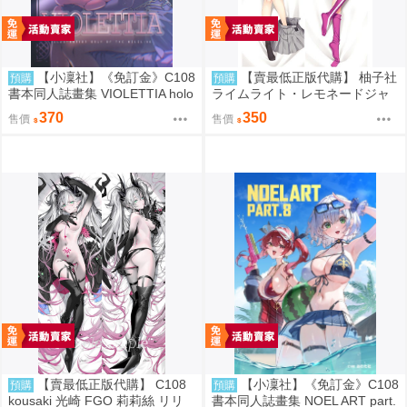
【小凜社】《免訂金》C108
【賣最低正版代購】 柚子社
預購
預購
書本同人誌畫集 VIOLETTIA holo
ライムライト・レモネードジャ
live
ム オフィシャル 陽見恵凪 抱枕
370
350
售價
售價
套 0830
【賣最低正版代購】 C108
【小凜社】《免訂金》C108
預購
預購
kousaki 光崎 FGO 莉莉絲 リリ
書本同人誌畫集 NOEL ART part.