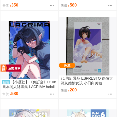
ス 抱枕套 0816
8 hololive 白銀諾艾爾
350
580
售價
售價
免運
代理版 景品 ESPRESTO 偶像大
【小凜社】《免訂金》C108
預購
師灰姑娘女孩 小日向美穗
書本同人誌畫集 LACRIMA hololi
200
售價
ve 一伊那爾栖
580
售價