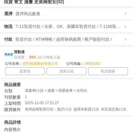
現貨 青文 漫畫 史萊姆聖女(02)
選擇
選擇商品數量
物流
7-11取貨付款 / 全家、OK、萊爾富取貨付款 / 7-11純取貨 / 全家、OK、萊爾富純取貨 / 宅配/快遞 /
付款
取貨付款 / ATM轉帳 / 超商條碼繳費 / 帳戶餘額付款 /
買動漫
信用度：
99%
10 小時前上線
公司名稱：
買對動漫股份有限公司
公司統編：
24553282
逛賣場
賣家介紹
私訊賣家
商品摘要
分類
漫畫/輕小說 > 漫畫 > 戀愛故事 > 女性向
刊登數量
1
上架時間
2025-12-05 17:21:27
購買條件
使用超商取貨付款：負評≦1分 超商未取貨≦1次 未完成交易≦1次
商品詳情
內容簡介