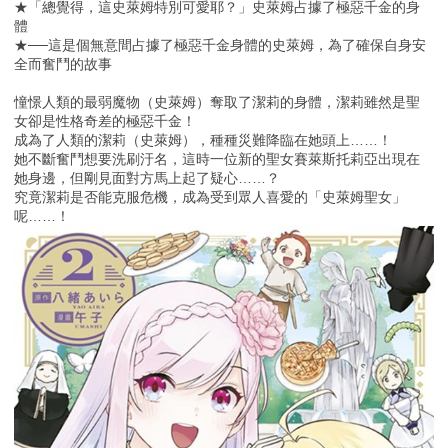
★「總覺得，這史萊姆特別可愛耶？」史萊姆占據了極惡千金的身
體
★──這是個無意間占據了極惡千金身體的史萊姆，為了確保自身安
全而奮鬥的故事
憧憬人類的最弱魔物（史萊姆）奪取了潔莉的身體，潔莉雖然是聖
女卻是性格奇差的極惡千金！
成為了人類的潔莉（史萊姆），種種災難降臨在她頭上……！
她不斷奮鬥想要洗刷汙名，這時一位新的聖女賽萊斯托莉亞出現在
她身邊，但剛見面對方馬上起了疑心……？
究竟潔莉是否能克服危機，成為受到眾人喜愛的「史萊姆聖女」
呢……！