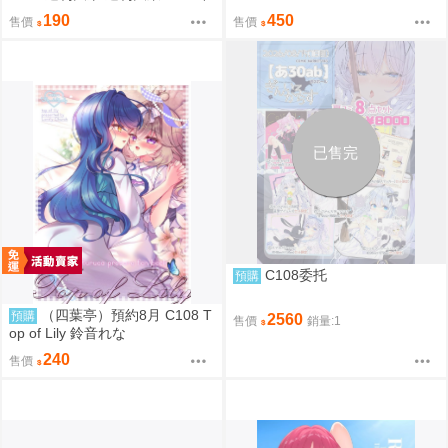
8月31日號 附:海報
封面:一ノ瀬瑠菜 附:雙面海報
190
450
售價
售價
已售完
C108委托
預購
（四葉亭）預約8月 C108 T
預購
2560
售價
銷量:1
op of Lily 鈴音れな
240
售價