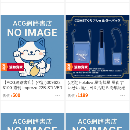
【ACG網路書店】(代訂)309622
(現貨)Hololive 星街彗星 星街す
6100 週刊 Impreza 22B-STi VER
いせい 誕生日＆活動５周年記念
SION をつくる (9)
COMET透明側背包 單肩背包
500
1199
售價
售價