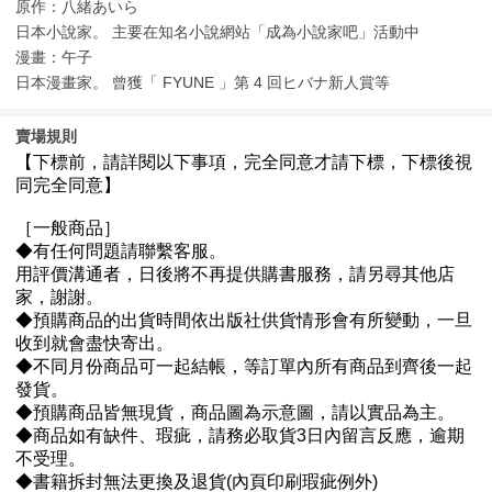
原作：八緒あいら
日本小說家。 主要在知名小說網站「成為小說家吧」活動中
漫畫：午子
日本漫畫家。 曾獲「 FYUNE 」第 4 回ヒバナ新人賞等
賣場規則