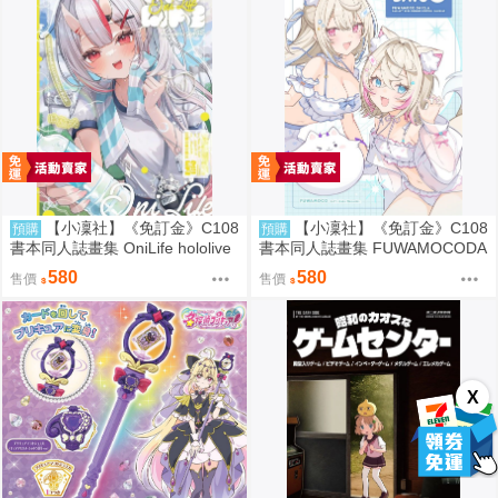
【小凜社】《免訂金》C108
【小凜社】《免訂金》C108
預購
預購
書本同人誌畫集 OniLife hololive
書本同人誌畫集 FUWAMOCODA
百鬼綾目
YS6 イコモチ hololive
580
580
售價
售價
X