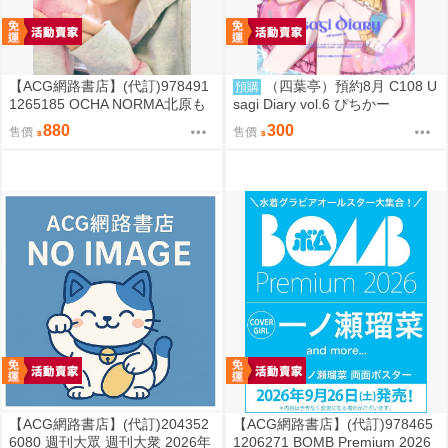
【ACG網路書店】(代訂)978491
（四葉亭）預約8月 C108 U
預購
1265185 OCHA NORMA北原も
sagi Diary vol.6 ぴちかー
も 寫真集「もももてぃーん。」
880
300
售價
售價
【ACG網路書店】(代訂)204352
【ACG網路書店】(代訂)978465
6080 週刊大眾 週刊大衆 2026年
1206271 BOMB Premium 2026