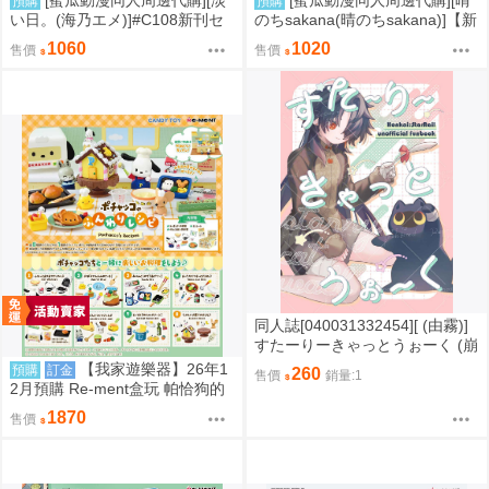
預購
預購
い日。(海乃エメ)]#C108新刊セ
のちsakana(晴のちsakana)]【新
ット(Hololive)(同人誌)
刊セット】dreamin(同人誌)
1060
1020
售價
售價
同人誌[040031332454][ (由霧)]
すたーりーきゃっとうぉーく (崩
壞星穹鐵道)刃 景元
【我家遊樂器】26年1
預購
訂金
260
售價
銷量:1
2月預購 Re-ment盒玩 帕恰狗的
鬆軟食譜
1870
售價