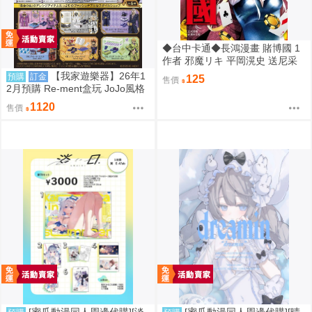
◆台中卡通◆長鴻漫畫 賭博國 1
作者 邪魔リキ 平岡滉史 送尼采
書套
【我家遊樂器】26年1
預購
訂金
125
售價
2月預購 Re-ment盒玩 JoJo風格
館 黃金之風
1120
售價
[蜜瓜動漫同人周邊代購][淡
[蜜瓜動漫同人周邊代購][晴