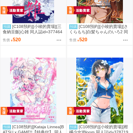
[C108預約][小竣的賣場][三
[C108預約][小竣的賣場][さ
預購
預購
食納豆飯]心雑 同人誌id=377464
くらもち]白髪ちゃんのいろ2 同
3
人誌id=3784093
520
520
售價
售價
[C108預約][Kataja Linnea]B
[C108預約][小竣的賣場][柑
預購
預購
ATSU x GAME!!【特典付】 同人
橘少女]Bloom 同人誌id=378719