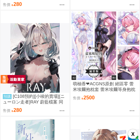
せてもらいたい本14 附蜜瓜特典
280
售價
A4資料夾 同人誌id=3770666
萌柚香❤ACGNS原創 絕區零 蕾
米埃爾抱枕套 蕾米埃爾等身抱枕
套 蕾米埃爾枕頭套 蕾米埃爾枕套
[C108預約][小竣的賣場][ニ
預購
2500
售價
動漫等身抱枕套
ューロン走者]RAY 蔚藍檔案 同
人誌id=3785647
280
售價
X