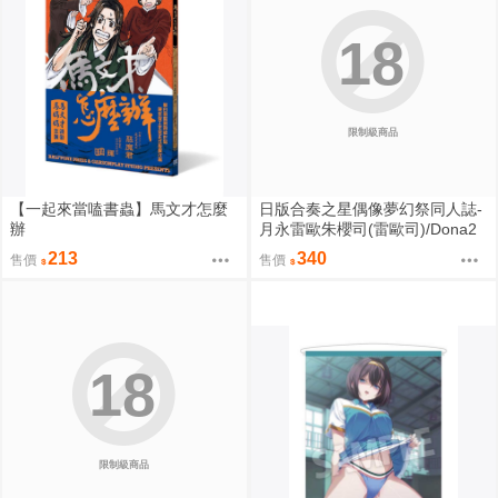
18
限制級商品
【一起來當嗑書蟲】馬文才怎麼
日版合奏之星偶像夢幻祭同人誌-
辦
月永雷歐朱櫻司(雷歐司)/Dona2
【Love Sweet Sweet】
213
340
售價
售價
18
限制級商品