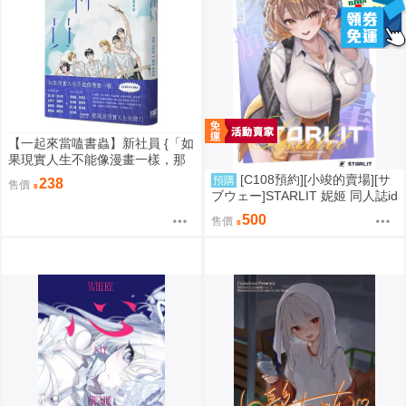
【一起來當嗑書蟲】新社員 {「如
果現實人生不能像漫畫一樣，那
就是現實人生的錯！」}
[C108預約][小竣的賣場][サ
預購
238
售價
ブウェー]STARLIT 妮姬 同人誌id
=3785606
500
售價