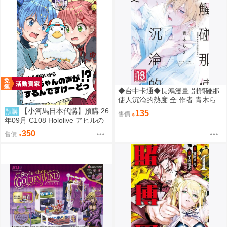
◆台中卡通◆長鴻漫畫 別觸碰那
使人沉淪的熱度 全 作者 青木ら
き 送尼采書套
【小河馬日本代購】預購 26
預購
135
售價
年09月 C108 Hololive アヒルの
ぬいからスバちゃんの声がする
350
售價
んですけーどっ 繪師:MALINO