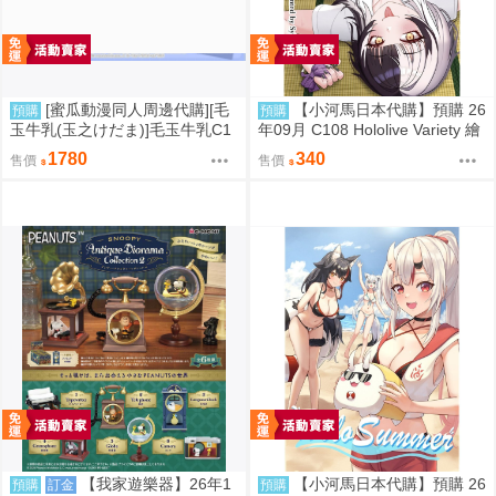
[蜜瓜動漫同人周邊代購][毛
【小河馬日本代購】預購 26
預購
預購
玉牛乳(玉之けだま)]毛玉牛乳C1
年09月 C108 Hololive Variety 繪
08新刊セット(同人誌)
師:Syun
1780
340
售價
售價
【我家遊樂器】26年1
【小河馬日本代購】預購 26
預購
訂金
預購