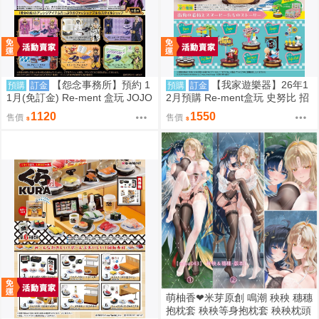
【怨念事務所】預約 1
【我家遊樂器】26年1
預購
訂金
預購
訂金
1月(免訂金) Re-ment 盒玩 JOJO
2月預購 Re-ment盒玩 史努比 招
的奇妙冒險 服裝精品店 黃金之風
牌景觀
1120
1550
售價
售價
中盒6入 0823
萌柚香❤米芽原創 鳴潮 秧秧 穗穗
抱枕套 秧秧等身抱枕套 秧秧枕頭