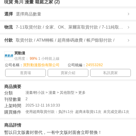
現貨 角川 漫畫 箱庭之家 (2)
選擇
選擇商品數量
物流
7-11取貨付款 / 全家、OK、萊爾富取貨付款 / 7-11純取貨 / 全家、OK、萊爾富純取貨 / 宅配/快遞 /
付款
取貨付款 / ATM轉帳 / 超商條碼繳費 / 帳戶餘額付款 /
買動漫
信用度：
99%
1 小時前上線
公司名稱：
買對動漫股份有限公司
公司統編：
24553282
逛賣場
賣家介紹
私訊賣家
商品摘要
分類
漫畫/輕小說 > 漫畫 > 其他類型 > 更多
刊登數量
2
上架時間
2025-12-11 16:10:33
購買條件
使用超商取貨付款：負評≦1分 超商未取貨≦1次 未完成交易≦1次
商品詳情
暫以日文版書封替代，一有中文版封面會立即替換！