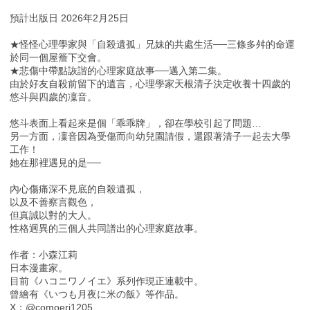
預計出版日 2026年2月25日
★怪怪心理學家與「自殺遺孤」兄妹的共處生活──三條多舛的命運
於同一個屋簷下交會。
★悲傷中帶點詼諧的心理家庭故事──邁入第二集。
由於好友自殺前留下的遺言，心理學家天根清子決定收養十四歲的
悠斗與四歲的凜音。
悠斗表面上看起來是個「乖乖牌」，卻在學校引起了問題…
另一方面，凜音因為受傷而向幼兒園請假，還跟著清子一起去大學
工作！
她在那裡遇見的是──
內心傷痛深不見底的自殺遺孤，
以及不善察言觀色，
但真誠以對的大人。
性格迥異的三個人共同譜出的心理家庭故事。
作者：小森江莉
日本漫畫家。
目前《ハコニワノイエ》系列作現正連載中。
曾繪有《いつも月夜に米の飯》等作品。
X：@comoeri1205