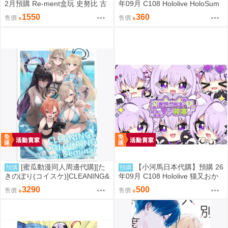
2月預購 Re-ment盒玩 史努比 古
年09月 C108 Hololive HoloSum
董立體場景2
mer 繪師:李神の落書き場
1550
360
售價
售價
[蜜瓜動漫同人周邊代購][た
【小河馬日本代購】預購 26
預購
預購
きのぼり(コイスケ)]CLEANING&
年09月 C108 Hololive 猫又おか
COLOURING with Seminar メ
ゆのMOGUMOGUマジ神本 繪
3290
500
售價
售價
ロンブックス新刊セット【メロ
師:むーらん 神岡ちろる
ン限定特典付】【B2Wスエード
タペストリー】(蔚藍檔案)(B2掛
軸特典版)(同人誌)