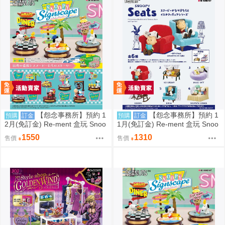
【怨念事務所】預約 1
【怨念事務所】預約 1
預購
訂金
預購
訂金
2月(免訂金) Re-ment 盒玩 Snoo
1月(免訂金) Re-ment 盒玩 Snoo
py 史努比 街角招牌場景 中盒6入
py 史努比 悠閒座椅場景 中盒6入
1550
1310
售價
售價
0823
0823