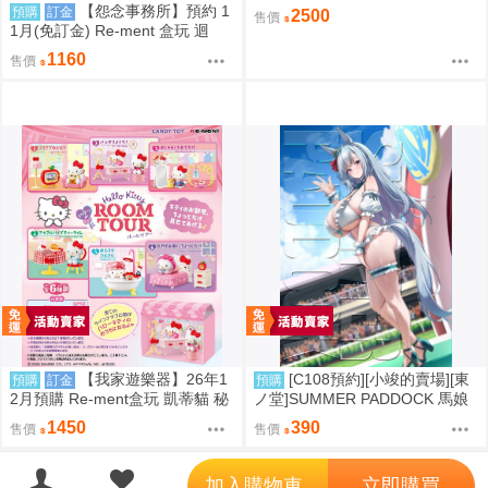
套 穗穗枕套 動漫等身抱枕套
【怨念事務所】預約 1
預購
訂金
2500
售價
1月(免訂金) Re-ment 盒玩 迴
轉、幸福的一盤 藏壽司 中盒6入
1160
售價
0823
【我家遊樂器】26年1
[C108預約][小竣的賣場][東
預購
訂金
預購
2月預購 Re-ment盒玩 凱蒂貓 秘
ノ堂]SUMMER PADDOCK 馬娘
密房間之旅
同人誌id=3787232
1450
390
售價
售價
';
加入購物車
立即購買