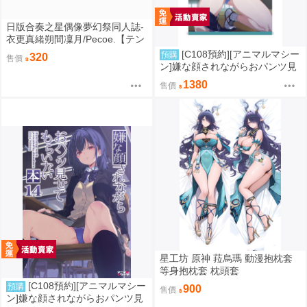
日版合奏之星偶像夢幻祭同人誌-
衣更真緒朔間凜月/Pecoe.【テン
プテェション スカァレット】
[C108預約][アニマルマシー
預購
320
售價
ン]嫌な顔されながらおパンツ見
せてもらいたい本14 附蜜瓜特典
1380
售價
A4資料夾+B2掛軸 同人誌id=372
6068
星工坊 原神 菈烏瑪 動漫抱枕套
等身抱枕套 枕頭套
[C108預約][アニマルマシー
預購
900
售價
ン]嫌な顔されながらおパンツ見