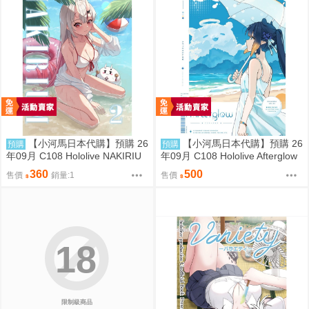
【小河馬日本代購】預購 26
【小河馬日本代購】預購 26
預購
預購
年09月 C108 Hololive NAKIRIU
年09月 C108 Hololive Afterglow
M2 繪師:李神の落書き場
繪師:カノチ
360
500
售價
銷量:1
售價
18
限制級商品