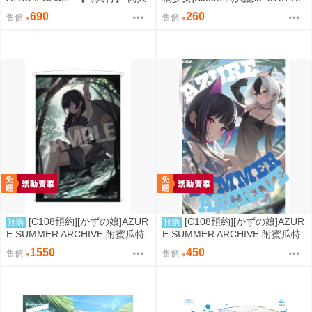
誌id=3787280
8
690
260
售價
售價
[C108預約][かずの娘]AZUR
[C108預約][かずの娘]AZUR
預購
預購
E SUMMER ARCHIVE 附蜜瓜特
E SUMMER ARCHIVE 附蜜瓜特
典小卡+B2掛軸 蔚藍檔案 同人誌i
典小卡 蔚藍檔案 同人誌id=3786
1550
450
售價
售價
d=3726220
337