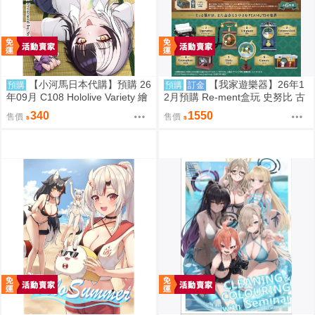
【小河馬日本代購】預購 26
【我家遊樂器】26年1
預購
預購
訂金
年09月 C108 Hololive Variety 繪
2月預購 Re-ment盒玩 史努比 古
師:Syun
董立體場景2
340
1550
售價
售價