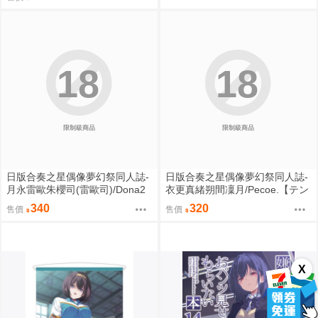
18
18
限制級商品
限制級商品
日版合奏之星偶像夢幻祭同人誌-
日版合奏之星偶像夢幻祭同人誌-
月永雷歐朱櫻司(雷歐司)/Dona2
衣更真緒朔間凜月/Pecoe.【テン
【Love Sweet Sweet】
プテェション スカァレット】
340
320
售價
售價
X