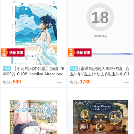
18
限制級商品
【小河馬日本代購】預購 26
[蜜瓜動漫同人周邊代購][毛
預購
預購
年09月 C108 Hololive Afterglow
玉牛乳(玉之けだま)]毛玉牛乳C1
繪師:カノチ
08新刊セット(同人誌)
500
1780
售價
售價