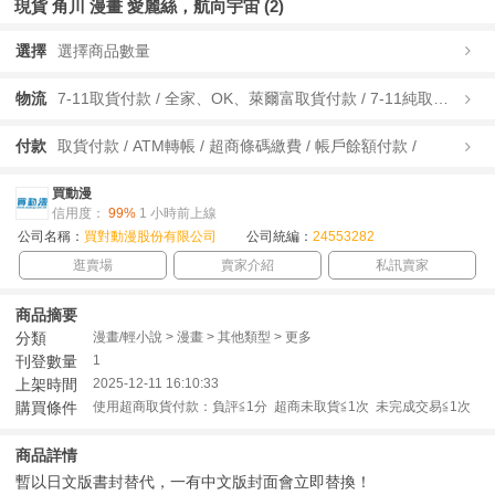
現貨 角川 漫畫 愛麗絲，航向宇宙 (2)
選擇
選擇商品數量
物流
7-11取貨付款 / 全家、OK、萊爾富取貨付款 / 7-11純取貨 / 全家、OK、萊爾富純取貨 / 宅配/快遞 /
付款
取貨付款 / ATM轉帳 / 超商條碼繳費 / 帳戶餘額付款 /
買動漫
信用度：
99%
1 小時前上線
公司名稱：
買對動漫股份有限公司
公司統編：
24553282
逛賣場
賣家介紹
私訊賣家
商品摘要
分類
漫畫/輕小說 > 漫畫 > 其他類型 > 更多
刊登數量
1
上架時間
2025-12-11 16:10:33
購買條件
使用超商取貨付款：負評≦1分 超商未取貨≦1次 未完成交易≦1次
商品詳情
暫以日文版書封替代，一有中文版封面會立即替換！