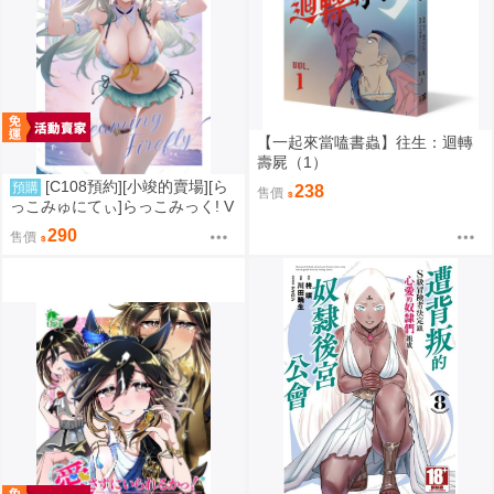
【一起來當嗑書蟲】往生：迴轉
壽屍（1）
[C108預約][小竣的賣場][ら
預購
238
售價
っこみゅにてぃ]らっこみっく! V
ol.4 Dreaming Firefly 同人誌id=3
290
售價
773677