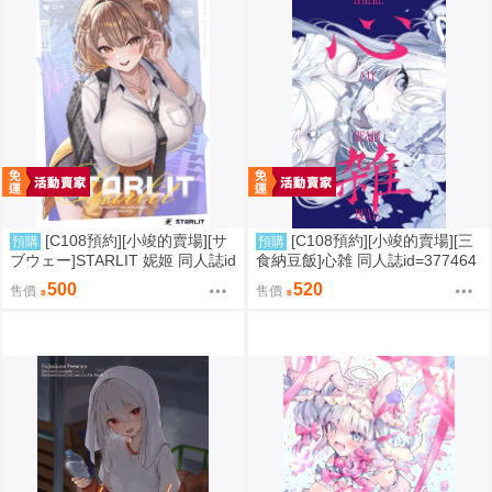
[C108預約][小竣的賣場][サ
[C108預約][小竣的賣場][三
預購
預購
ブウェー]STARLIT 妮姬 同人誌id
食納豆飯]心雑 同人誌id=377464
=3785606
3
500
520
售價
售價