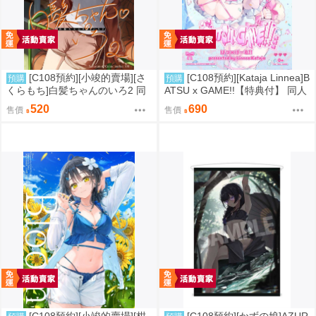
[C108預約][小竣的賣場][さ
[C108預約][Kataja Linnea]B
預購
預購
くらもち]白髪ちゃんのいろ2 同
ATSU x GAME!!【特典付】 同人
人誌id=3784093
誌id=3787280
520
690
售價
售價