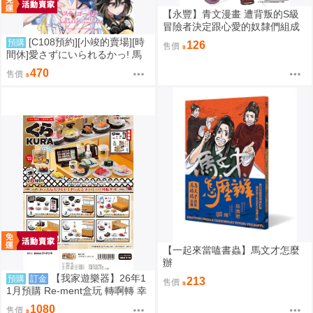
【永豐】青文漫畫 遭背叛的S級
冒險者決定跟心愛的奴隸們組成
奴隸後宮公會 8 (全新) 出版：20
[C108預約][小竣的賣場][時
預購
126
售價
26/08/06
間休]愛さずにいられるかっ! 馬
娘 同人誌id=3784092
470
售價
【一起來當嗑書蟲】馬文才怎麼
辦
【我家遊樂器】26年1
預購
訂金
213
售價
1月預購 Re-ment盒玩 轉啊轉 幸
福一盤 藏壽司
1080
售價