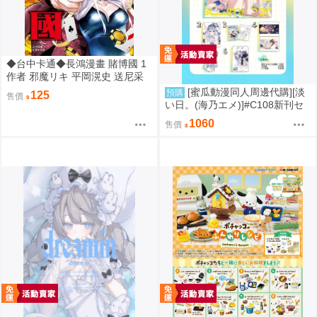
◆台中卡通◆長鴻漫畫 賭博國 1
作者 邪魔リキ 平岡滉史 送尼采
書套
[蜜瓜動漫同人周邊代購][淡
預購
125
售價
い日。(海乃エメ)]#C108新刊セ
ット(Hololive)(同人誌)
1060
售價