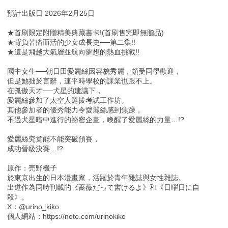
預計出版日 2026年2月25日
★首刷限定附贈精美典藏書卡!(首刷售完即無贈品)
★背負苦痛而活的少女成長史──第二集!!
★這是飛越大氣層並航向夢想的熱血挑戰!!
國中女生──朝日田愛麗絲因容貌秀麗，頗受同學歡迎，
但是她拙於言辭，連平時學校的課業也跟不上。
在孤傲天才──犬星的建議下，
愛麗絲參加了太空人選拔考試工作坊。
其他參加者的優秀能力令愛麗絲感到焦躁，
不過犬星暗中進行的祕密企畫，喚醒了愛麗絲的力量…!?
愛麗絲究竟能不能突破預賽，
成功晉級決賽…!?
原作：売野機子
於東京出生的日本漫畫家，活躍於青年雜誌與女性雜誌。
出道作為同時刊載的《薔薇だって書けるよ》和《日曜日に自
殺》。
X：@urino_kiko
個人網站：https://note.com/urinokiko