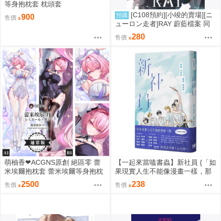
等身抱枕套 枕頭套
[C108預約][小竣的賣場][ニ
預購
900
售價
ューロン走者]RAY 蔚藍檔案 同
人誌id=3785647
280
售價
萌柚香❤ACGNS原創 絕區零 蕾
【一起來當嗑書蟲】新社員 {「如
米埃爾抱枕套 蕾米埃爾等身抱枕
果現實人生不能像漫畫一樣，那
套 蕾米埃爾枕頭套 蕾米埃爾枕套
就是現實人生的錯！」}
2500
238
售價
售價
動漫等身抱枕套