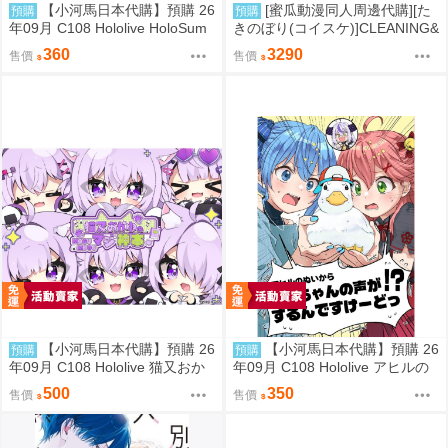
【小河馬日本代購】預購 26
[蜜瓜動漫同人周邊代購][た
預購
預購
年09月 C108 Hololive HoloSum
きのぼり(コイスケ)]CLEANING&
mer 繪師:李神の落書き場
COLOURING with Seminar メ
360
3290
售價
售價
ロンブックス新刊セット【メロ
ン限定特典付】【B2Wスエード
タペストリー】(蔚藍檔案)(B2掛
軸特典版)(同人誌)
【小河馬日本代購】預購 26
【小河馬日本代購】預購 26
預購
預購
年09月 C108 Hololive 猫又おか
年09月 C108 Hololive アヒルの
ゆのMOGUMOGUマジ神本 繪
ぬいからスバちゃんの声がする
500
350
售價
售價
師:むーらん 神岡ちろる
んですけーどっ 繪師:MALINO