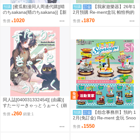
[蜜瓜動漫同人周邊代購][晴
【我家遊樂器】26年1
預購
預購
訂金
のちsakana(晴のちsakana)]【新
2月預購 Re-ment盒玩 帕恰狗的
刊セット】dreamin(同人誌)
鬆軟食譜
1020
1870
售價
售價
同人誌[040031332454][ (由霧)]
すたーりーきゃっとうぉーく (崩
壞星穹鐵道)刃 景元
【怨念事務所】預約 1
預購
訂金
260
售價
銷量:1
2月(免訂金) Re-ment 盒玩 Snoo
py 史努比 街角招牌場景 中盒6入
1550
售價
0823