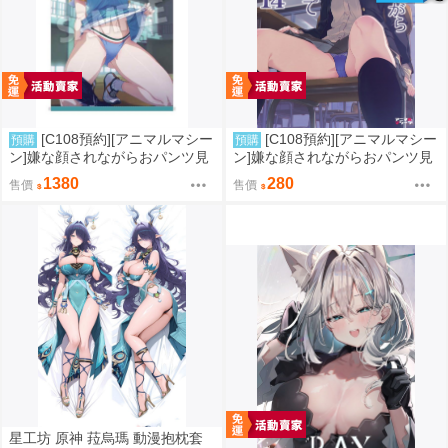
[C108預約][アニマルマシー
[C108預約][アニマルマシー
預購
預購
ン]嫌な顔されながらおパンツ見
ン]嫌な顔されながらおパンツ見
せてもらいたい本14 附蜜瓜特典
せてもらいたい本14 附蜜瓜特典
1380
280
售價
售價
A4資料夾+B2掛軸 同人誌id=372
A4資料夾 同人誌id=3770666
6068
星工坊 原神 菈烏瑪 動漫抱枕套