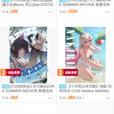
[C108預約][小竣的賣場][柑
[C108預約][かずの娘]AZUR
預購
預購
橘少女]Bloom 同人誌id=378719
E SUMMER ARCHIVE 附蜜瓜特
8
典小卡+B2掛軸 蔚藍檔案 同人誌i
260
1550
售價
售價
d=3726220
[C108預約][かずの娘]AZUR
【小河馬日本代購】預購 26
預購
預購
E SUMMER ARCHIVE 附蜜瓜特
年09月 C108 Hololive NAKIRIU
典小卡 蔚藍檔案 同人誌id=3786
M2 繪師:李神の落書き場
450
360
售價
售價
銷量:1
337