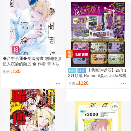
◆台中卡通◆長鴻漫畫 別觸碰那
使人沉淪的熱度 全 作者 青木ら
き 送尼采書套
【我家遊樂器】26年1
預購
訂金
135
售價
2月預購 Re-ment盒玩 JoJo風格
館 黃金之風
1120
售價