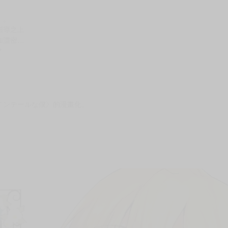
次 未完成交易≦1次 （近半年）
換！
」。
指導之上
加濃密…
？
インテールな僕》的漫畫化。