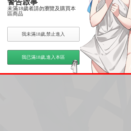
警告啟事
未滿18歲者請勿瀏覽及購買本
區商品
我未滿18歲,禁止進入
我已滿18歲,進入本區