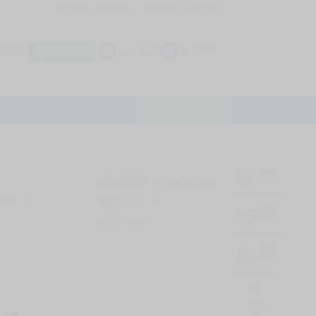
我的拍賣
訊息中心
最新公告
幫助中心
│
│
│
8 OFF
加入會員
會員登入
LINE登入
平台說明Q&A
結帳
未完成交易
0
次 (近半年)
商品
7170
件
有限公司
❔
訊息
中心
信用
99
%
常用
功能
TOP