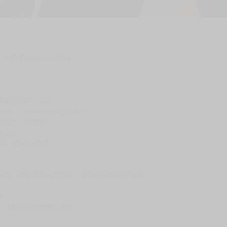
，下標後視同完全同意】
尋其他店家，謝謝。
變動，一旦收到就會盡快寄出。
到齊後一起發貨。