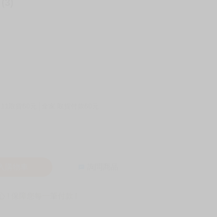
3)
-11取貨60元
全家 取貨付款60元
入購物車
詢問商品
! 保障您每一筆付款 !