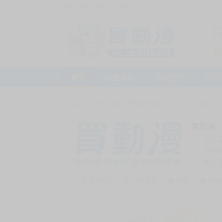
訪客，您好！
或
加入會員
首頁
動漫市集
新品預購
下殺
首頁
>
動漫市集
>
漫畫/輕小說
>
18+
>
漫畫
買動漫
上次
賣家
會員
賣家介紹
去逛店鋪
私訊
收藏