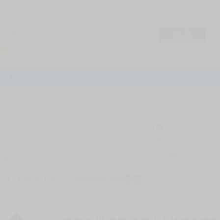
搜 尋
R1
商品標題
KSP
FF47
子午計畫
家庭教師
hololive
蔚藍檔案
鳴潮
Vspo
特集
評價
69317
登入時間
2026-08-08
公司名稱
買對動漫股份
帳號
bookstore
公司統編
24553282
註冊時間
2014-09-29
店鋪
服務時間: 10點-19點
一
二
三
四
五
六
日