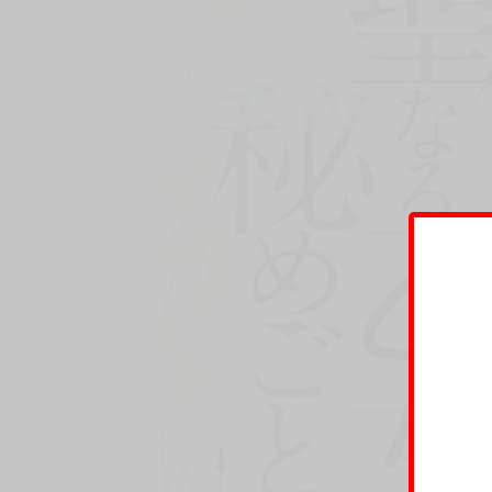
©Bonjin Hirameki / KODANSHA Ltd.