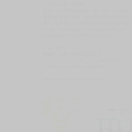
購買評價限制
使用超商取貨付款：負評≦1分 超商未取貨≦1
暫以日文版書封替代，一有中文版封面會立即替
預計出版日 2026年2月12日
★開發對性愛覺醒的修女！
★處男以色情知識引導高潮！
「您可不能動了真情喔。」
賢者日下一樹與莉莉嘗試了第一次的「男女交歡
在感受到幸福的同時，對於彼此關係只建立在性
產生了複雜的想法，但與聖女們的關係也變得更
而此時，妲莉亞終於坦白未曾說出口的真心話…
禁忌的祕蜜情事──與聖女們心心相印──
作者：閃凡人
漫畫家，負責《我們的重製人生》、
《ウルトラジャーニー ツインテール少女とツ
現於Young Magazine web連載本作。