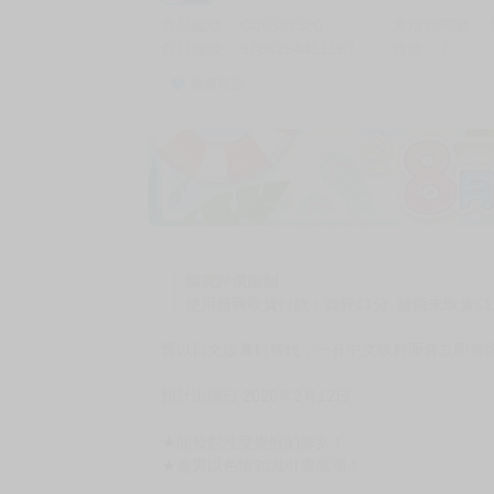
商品編號
G06597580
累積點閱數
自訂編號
9786264451567
收藏
2
收藏商品
加價購
( 共
1
件商品 )
(加購品) 買動漫★《$15元-
-
+