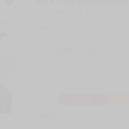
現貨 角川 漫畫 聖潔少女的祕蜜情事 (
NT$
111
商品價格
元
詢問商品
刊登數量
2
銷售總數
13
付款方式
宅配/快遞100元
7-11取貨付款60元
7
取貨方式
全家 取貨60元
-
+
購買數量
件
立即購買
加
買動漫安心保證
款項由銀行委託管才安心 