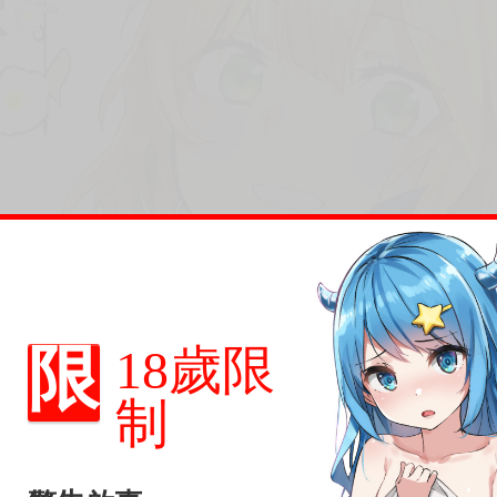
限
18歲限
制