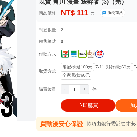
現貨 角川 漫畫 送葬者 (3)（完）
NT$
111
商品價格
元
詢問商品
刊登數量
2
銷售總數
0
付款方式
宅配/快遞100元
7-11取貨付款60元
7
取貨方式
全家 取貨60元
-
+
購買數量
件
立即購買
加
買動漫安心保證
款項由銀行委託管才安心 