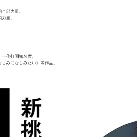
次 未完成交易≦1次 （近半年）
換！
！
的全部力量。
的力量。
》一作打開知名度。
なじみになじみたい》等作品。