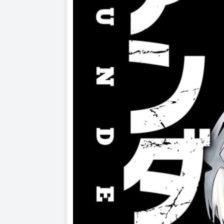
©Kagiri Araido / Kodansha Ltd.