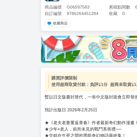
商品編號
G06597583
累積點閱數
自訂編號
9786264451284
收藏
0
收藏商品
加價購
( 共
1
件商品 )
(加購品) 買動漫★《$15元-
-
+