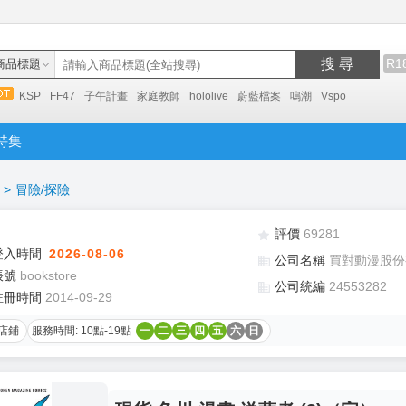
搜 尋
R1
商品標題
KSP
FF47
子午計畫
家庭教師
hololive
蔚藍檔案
鳴潮
Vspo
特集
>
冒險/探險
評價
69281
登入時間
2026-08-06
公司名稱
買對動漫股份
帳號
bookstore
公司統編
24553282
註冊時間
2014-09-29
店鋪
服務時間: 10點-19點
一
二
三
四
五
六
日