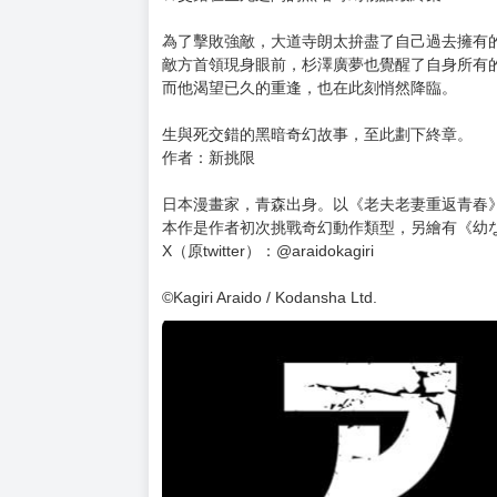
購買評價限制
使用超商取貨付款：負評≦1分 超商未取貨≦1
暫以日文版書封替代，一有中文版封面會立即替
預計出版日 2026年2月25日
★《老夫老妻重返青春》作者最新奇幻動作漫畫
★少年×老人，前所未見的戰鬥系喪禮──
★交錯在生死之間的黑暗奇幻物語最終集！
為了擊敗強敵，大道寺朗太拚盡了自己過去擁有
敵方首領現身眼前，杉澤廣夢也覺醒了自身所有
而他渴望已久的重逢，也在此刻悄然降臨。
生與死交錯的黑暗奇幻故事，至此劃下終章。
作者：新挑限
日本漫畫家，青森出身。以《老夫老妻重返青春
本作是作者初次挑戰奇幻動作類型，另繪有《幼
X（原twitter）：@araidokagiri