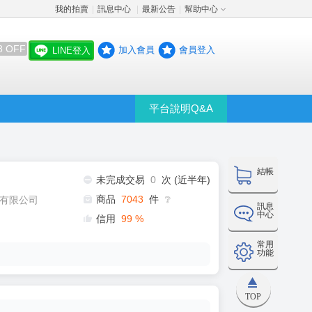
我的拍賣
訊息中心
最新公告
幫助中心
│
│
│
8 OFF
加入會員
會員登入
LINE登入
平台說明Q&A
結帳
未完成交易
0
次 (近半年)
商品
7043
件
有限公司
❔
訊息
中心
信用
99
%
常用
功能
TOP