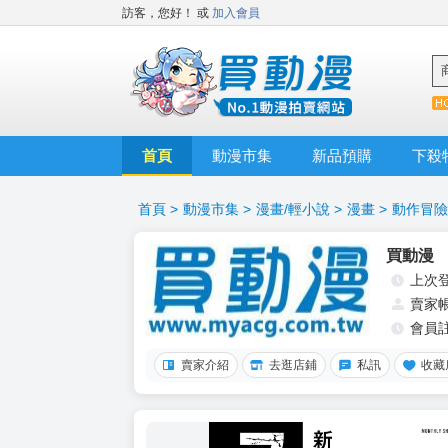
訪客，您好！
或
加入會員
首頁
動漫市集
新品預購
下殺
首頁
>
動漫市集
>
漫畫/輕小說
>
漫畫
>
動作冒險
買動漫
上次
賣家
會員
賣家介紹
去逛店鋪
私訊
收藏