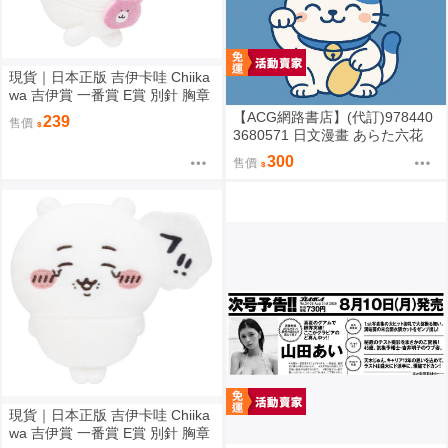
現貨｜日本正版 吉伊卡哇 Chiika
wa 吉伊賞 一番賞 E賞 別針 胸章
娃娃 (わ〜んッ）｜吉伊 小可愛
【ACG網路書店】(代訂)978440
239
售價
ちいかわ
3680571 日文漫畫 あらた六花
「甜蜜似糖的十七歲 / セブンテ
300
售價
ィーンシロップス (2)」
現貨｜日本正版 吉伊卡哇 Chiika
wa 吉伊賞 一番賞 E賞 別針 胸章