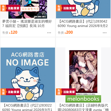
夢雲小舖～ 搖滾樂是淑女的嗜好
【ACG網路書店】(代訂)283042
7 福田宏【預購】長鴻 10月
6090 Young animal 2026年9月2
5日號
120
200
售價
售價
【ACG網路書店】(代訂)283022
【ACG網路書店】(店鋪特典版代
6090 Young animal 2026年9月1
購)26080683日文漫畫 zunta「轉