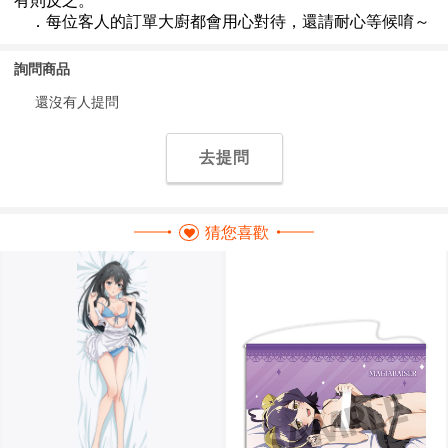
詢問商品
還沒有人提問
去提問
猜您喜歡