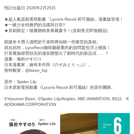
預計出版日 2026年2月25日
★超人氣原創電視動畫「Lycoris Recoil 莉可麗絲」漫畫版登場！
★一睹少女特務們的活躍與日常!!
★首刷限定！隨書贈精美典藏書卡！(首刷售完即無贈品)
跟蹤米卡潛入酒吧的千束即將知曉一些痛苦的真相。
就在此時，LycoReco咖啡廳嚴重的虧損問題也浮上檯面！
打算重振經營狀況的瀧奈開發出了劃時代的新品項……？
漫畫：備前やすのり
日本漫畫家，繪有本作與《のぞみとりっぷ》。
推特帳號：@bizen_fuji
原作：Spider Lily
日本原創電視動畫《Lycoris Recoil 莉可麗絲》的原作團隊。
©Yasunori Bizen, ©Spider Lily/Aniplex, ABC ANIMATION, BS11 K
ADOKAWA CORPORATION