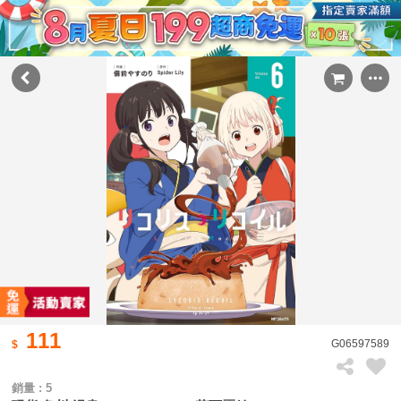
111
G06597589
銷量 : 5