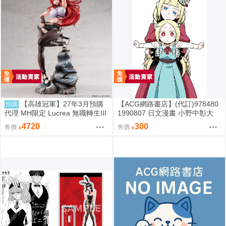
【高雄冠軍】27年3月預購
【ACG網路書店】(代訂)978480
預購
代理 MH限定 Lucrea 無職轉生III
1990807 日文漫畫 小野中彰大
艾莉絲 高約27公分 免訂金
「夢想成為魔法少女 / 魔法少女
4720
300
售價
售價
にあこがれて (13)」