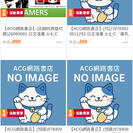
【ACG網路書店】(店鋪特典版代
【ACG網路書店】(代訂)978482
購)26080681 日文漫畫 かむC
3611292 日文漫畫 かむC「爆乳
「爆乳兔女郎 爆乳バニーおばさ
兔女郎 爆乳バニーおばさん
890
260
售價
售價
ん (4)」
(4)」
【ACG網路書店】(預購)978409
【ACG網路書店】(預購)978409