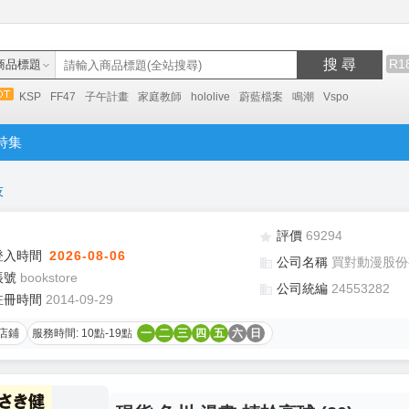
搜 尋
R1
商品標題
KSP
FF47
子午計畫
家庭教師
hololive
蔚藍檔案
鳴潮
Vspo
特集
技
評價
69294
登入時間
2026-08-06
公司名稱
買對動漫股份
帳號
bookstore
公司統編
24553282
註冊時間
2014-09-29
店鋪
服務時間: 10點-19點
一
二
三
四
五
六
日