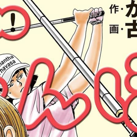
品以暴走族漫畫居多。
Sha