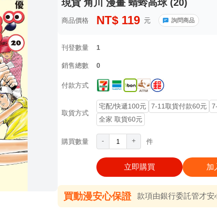
現貨 角川 漫畫 蜻蛉高球 (20)
NT$
119
商品價格
元
詢問商品
刊登數量
1
銷售總數
0
付款方式
宅配/快遞100元
7-11取貨付款60元
7
取貨方式
全家 取貨60元
-
+
購買數量
件
立即購買
加
買動漫安心保證
款項由銀行委託管才安心 