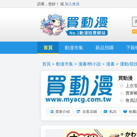
訪客，您好！
或
加入會員
首頁
動漫市集
新品預購
下殺
首頁
>
動漫市集
>
漫畫/輕小說
>
漫畫
>
運動/競
買動漫
上次
賣家
會員
賣家介紹
去逛店鋪
私訊
收藏