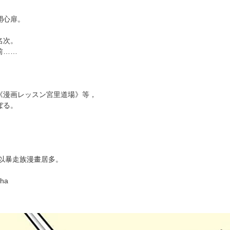
次 未完成交易≦1次 （近半年）
換！
動人的故事。
開心扉。
名次。
前……
《漫画レッスン宮里道場》等，
ぼる。