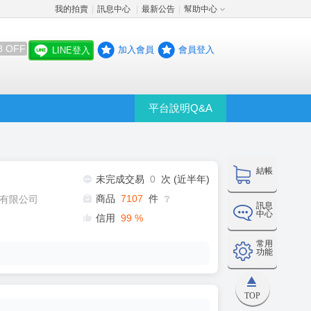
我的拍賣
訊息中心
最新公告
幫助中心
│
│
│
8 OFF
加入會員
會員登入
LINE登入
平台說明Q&A
結帳
未完成交易
0
次 (近半年)
商品
7107
件
有限公司
❔
訊息
中心
信用
99
%
常用
功能
TOP