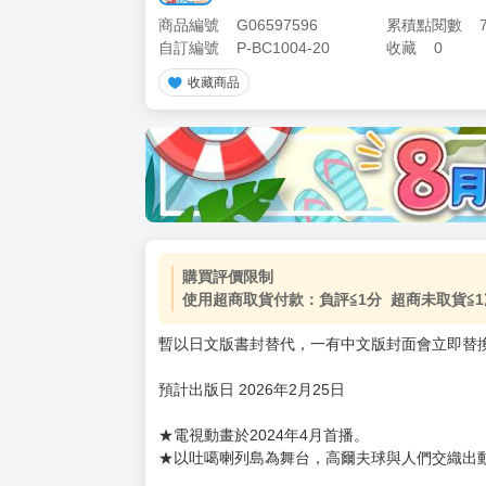
商品編號
G06597596
累積點閱數
自訂編號
P-BC1004-20
收藏
0
收藏商品
加價購
( 共
1
件商品 )
(加購品) 買動漫★《$15元-
-
+