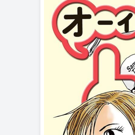
漫畫：古沢優
生於1960年4月29日，日本漫畫家。
血型O型，埼玉縣出身。
1983年以《たいまんぶるうす》一作出道。作
Ⓒ Ken Kawasaki & You Furusawa/Golf Digest 