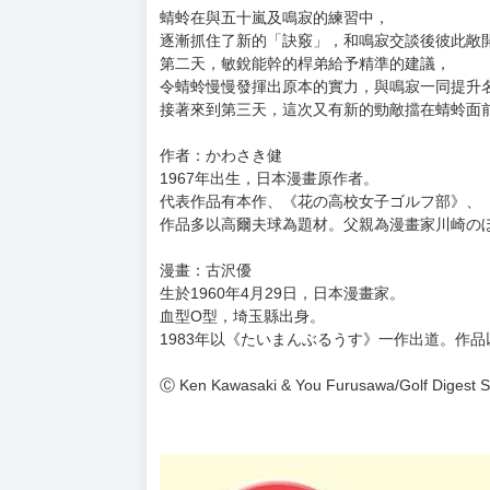
購買評價限制
使用超商取貨付款：負評≦1分 超商未取貨≦1
暫以日文版書封替代，一有中文版封面會立即替
預計出版日 2026年2月25日
★電視動畫於2024年4月首播。
★以吐噶喇列島為舞台，高爾夫球與人們交織出
蜻蛉在與五十嵐及鳴寂的練習中，
逐漸抓住了新的「訣竅」，和鳴寂交談後彼此敞
第二天，敏銳能幹的桿弟給予精準的建議，
令蜻蛉慢慢發揮出原本的實力，與鳴寂一同提升
接著來到第三天，這次又有新的勁敵擋在蜻蛉面
作者：かわさき健
1967年出生，日本漫畫原作者。
代表作品有本作、《花の高校女子ゴルフ部》、
作品多以高爾夫球為題材。父親為漫畫家川崎の