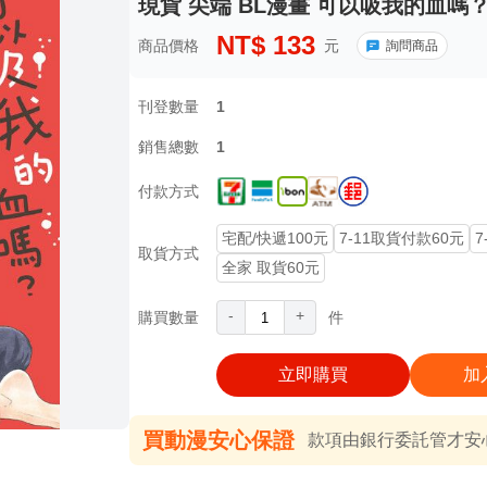
現貨 尖端 BL漫畫 可以吸我的血嗎？(
NT$
133
商品價格
元
詢問商品
刊登數量
1
銷售總數
1
付款方式
宅配/快遞100元
7-11取貨付款60元
7
取貨方式
全家 取貨60元
-
+
購買數量
件
立即購買
加
買動漫安心保證
款項由銀行委託管才安心 