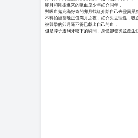
購買評價限制
使用超商取貨付款：負評≦1分 超商未取貨≦1
♦於日本ちるちる獲得平均4.2星累計65則評價!
♦本作作者的新系列，用不一樣的世界觀吸引讀
♦網友評價：「作品巧妙地將奇幻與現代社會融
亞人與人類共存的世界。
大學生卯月的奶奶是專門租屋給亞人住的房東，
身為孫子的他熱愛拍攝有關「超自然」的影片。
卯月和剛搬進來的吸血鬼少年紅介同年，
對吸血鬼充滿好奇的卯月找紅介陪自己去靈異景
不料拍攝當晚正值滿月之夜，紅介失去理性，吸
被襲擊的卯月逼不得已獻出自己的血，
但是脖子遭利牙咬下的瞬間，身體卻發燙並產生快