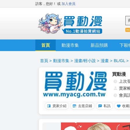
訪客，您好！
或
加入會員
首頁
動漫市集
新品預購
下殺
首頁
>
動漫市集
>
漫畫/輕小說
>
漫畫
>
BL/GL
>
買動漫
上次
賣家
會員
賣家介紹
去逛店鋪
私訊
收藏