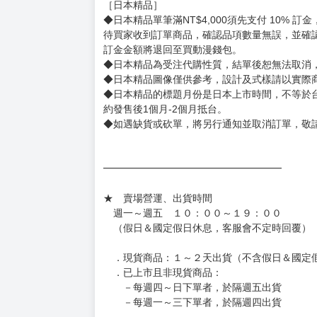
◆不同月份商品可一起結帳，等訂單內所有商品
◆預購商品皆無現貨，商品圖為示意圖，請以實
◆商品如有缺件、瑕疵，請務必取貨3日內留言
◆書籍拆封無法更換及退貨(內頁印刷瑕疵例外)
書籍有問題請不要拆封，請私訊大廚協助。
◆逾期未取且訂單取消後三個工作天內未有任何
◆書籍贈品&上市日、依出版社最終公布為主。
有時會上市前更改贈品內容或延後出版，還請注
◆網路購物取貨後開箱時建議全程錄影拍照存證
［日本精品］
◆日本精品單筆滿NT$4,000須先支付 10% 
待買家收到訂單商品，確認品項數量無誤，並確
訂金金額將退回至買動漫錢包。
◆日本精品為受注代購性質，結單後恕無法取消
◆日本精品圖像僅供參考，設計及式樣請以實際
◆日本精品的標題月份是日本上市時間，不等於
約發售後1個月-2個月抵台。
◆如遇缺貨或砍單，將另行通知並取消訂單，敬
━━━━━━━━━━━━━━━━━━