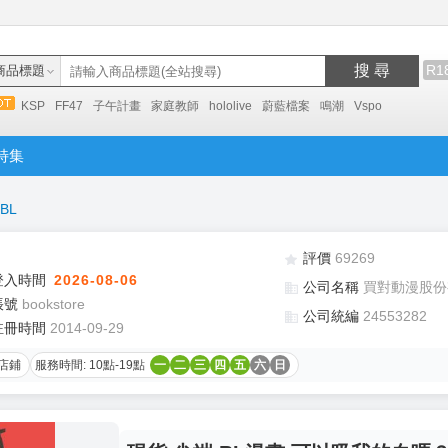
搜 尋
R1
商品標題
KSP
FF47
子午計畫
家庭教師
hololive
蔚藍檔案
鳴潮
Vspo
特集
BL
評價
69269
登入時間
2026-08-06
公司名稱
買對動漫股份
帳號
bookstore
公司統編
24553282
註冊時間
2014-09-29
店鋪
服務時間: 10點-19點
一
二
三
四
五
六
日