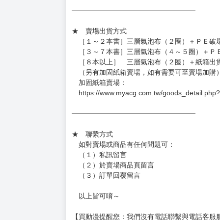
★ 賣場營運、出貨時間
週一～週五 １０：００～１９：００
（假日＆國定假日休息，客服會不定時回覆）
．現貨商品：１～２天出貨（不含假日＆國定
．已上市且非現貨商品：
－每週四～日下單者，於隔週五出貨
－每週一～三下單者，於隔週四出貨
━━━━━━━━━━━━━━━━━━
★ 賣場出貨方式
［１～２本書］三層氣泡布（２圈）＋ＰＥ破
［３～７本書］三層氣泡布（４～５圈）＋Ｐ
［８本以上］ 三層氣泡布（２圈）＋紙箱出
（另有加固紙箱賣場，如有需要可至賣場加購
加固紙箱賣場：
https://www.myacg.com.tw/goods_detail.php
━━━━━━━━━━━━━━━━━━