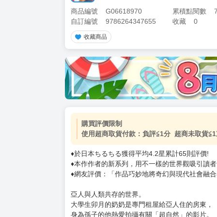
商品編號
G06618970
累積點閱數
自訂編號
9786264347655
收藏
0
收藏商品
加價購
( 共
1
件商品 )
(加購品) 買動漫★《$15元-
-
+