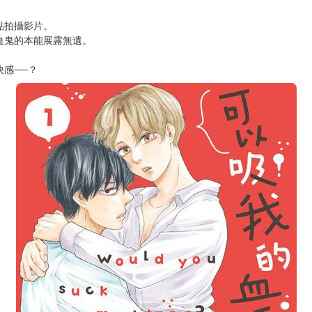
次 未完成交易≦1次 （近半年）
者一探究竟，並且讓人期待後續的故事發展。
合在一起，創造出一種不同的魅力。」
點拍攝影片。
血鬼的本能展露無遺。
感──？