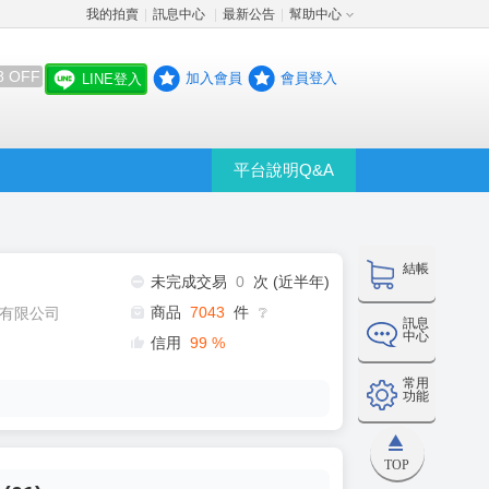
我的拍賣
訊息中心
最新公告
幫助中心
│
│
│
8 OFF
加入會員
會員登入
LINE登入
平台說明Q&A
結帳
未完成交易
0
次 (近半年)
商品
7043
件
有限公司
❔
訊息
中心
信用
99
%
常用
功能
TOP