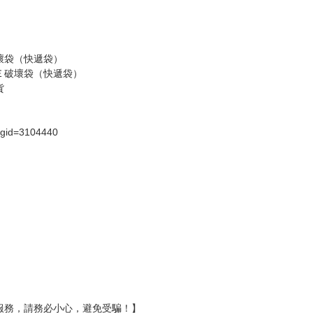
假日）
壞袋（快遞袋）
Ｅ破壞袋（快遞袋）
貨
）
?gid=3104440