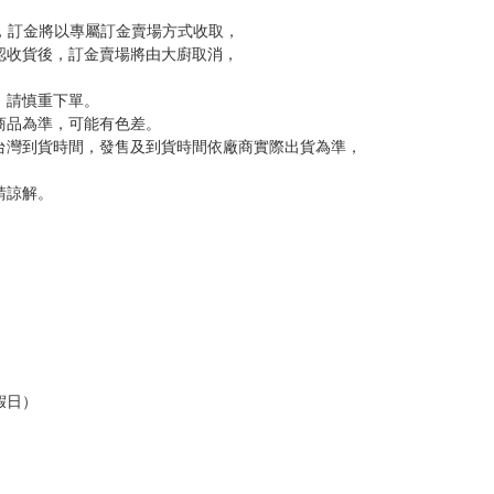
到齊後一起發貨。
品為主。
反應，逾期不受理。
反應，將直接加入黑名單，還請下單後準時取貨。
意。
，以保障買賣家雙方權益。
訂金，訂金將以專屬訂金賣場方式收取，
認收貨後，訂金賣場將由大廚取消，
，請慎重下單。
商品為準，可能有色差。
台灣到貨時間，發售及到貨時間依廠商實際出貨為準，
請諒解。