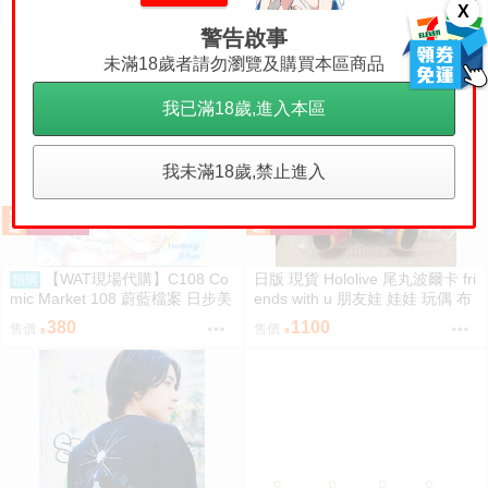
X
警告啟事
未滿18歲者請勿瀏覽及購買本區商品
我已滿18歲,進入本區
我未滿18歲,禁止進入
【WAT現場代購】C108 Co
日版 現貨 Hololive 尾丸波爾卡 fri
預購
mic Market 108 蔚藍檔案 日步美
ends with u 朋友娃 娃娃 玩偶 布
ペロロ様が東大数学2026を解説
偶 座長 尾丸ポルカ
380
1100
售價
售價
する本