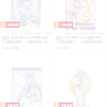
【OKA咪】11月預購 靠死
【OKA咪】11月預購 靠死
預購
預購
亡遊戲混飯吃。｜帆布畫板 01/
亡遊戲混飯吃。｜角色透明收納
(新繪插畫) (幽鬼)
夾 02/ (新繪插畫) (御城)
1140
310
售價
售價