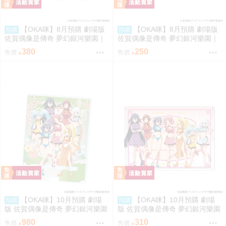
【OKA咪】8月預購 劇場版
【OKA咪】8月預購 劇場版
預購
預購
佐賀偶像是傳奇 夢幻銀河樂園｜
佐賀偶像是傳奇 夢幻銀河樂園｜
壓克力迷你立牌 盲抽(7種) 冰淇
徽章 02/盲抽(7種) 冰淇淋店ver.
380
250
售價
售價
淋店ver. 隨機一款
隨機一款
【OKA咪】10月預購 劇場
【OKA咪】10月預購 劇場
預購
預購
版 佐賀偶像是傳奇 夢幻銀河樂園
版 佐賀偶像是傳奇 夢幻銀河樂園
｜大型壓克力手機架 01/集合款
｜角色透明收納夾 02/集合款 旗
980
310
售價
售價