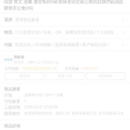
現貨 青文 漫畫 遭背叛的S級冒險者決定跟心愛的奴隸們組成奴
隸後宮公會(06)
選擇
選擇商品數量
物流
7-11取貨付款 / 全家、OK、萊爾富取貨付款 / 7-11純取貨 / 全家、OK、萊爾富純取貨 / 宅配/快遞 /
付款
取貨付款 / ATM轉帳 / 超商條碼繳費 / 帳戶餘額付款 /
買動漫
信用度：
99%
11 小時前上線
公司名稱：
買對動漫股份有限公司
公司統編：
24553282
逛賣場
賣家介紹
私訊賣家
商品摘要
分類
漫畫/輕小說 > 18+ > 漫畫
刊登數量
1
上架時間
2025-12-17 17:24:36
購買條件
使用超商取貨付款：負評≦1分 超商未取貨≦1次 未完成交易≦1次
商品詳情