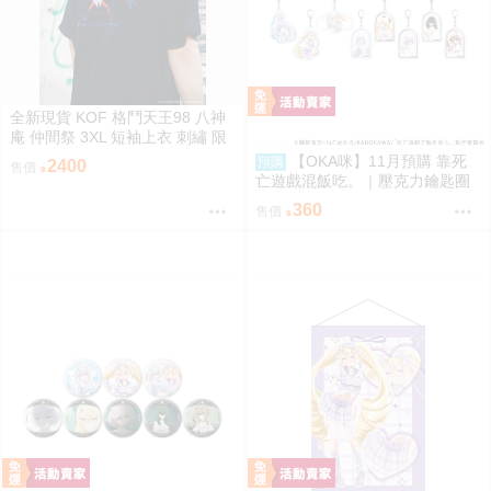
全新現貨 KOF 格鬥天王98 八神
庵 仲間祭 3XL 短袖上衣 刺繡 限
定聯名
【OKA咪】11月預購 靠死
預購
2400
售價
亡遊戲混飯吃。｜壓克力鑰匙圈
02/盲抽(8種)(官方&新繪插畫) 隨
360
售價
機一款