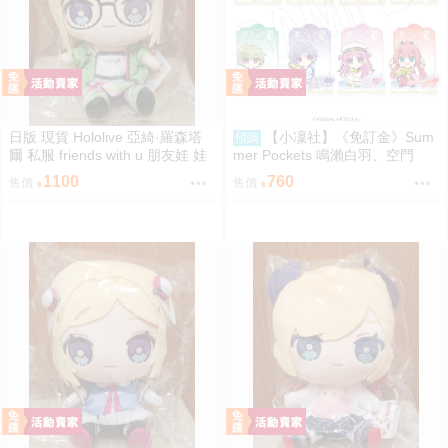
日版 現貨 Hololive 亞綺·羅森塔
【小凜社】《免訂金》Sum
預購
爾 私服 friends with u 朋友娃 娃
mer Pockets 鳴瀨白羽、空門
娃 玩偶 布偶 亞綺羅森 Akirose
蒼、久島鷗、紬溫達斯 壓克力立
1100
760
售價
售價
アキ・ローゼンタール
牌 吊飾 壓克力御守