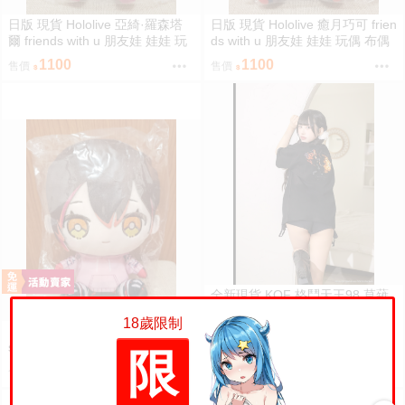
日版 現貨 Hololive 亞綺·羅森塔
日版 現貨 Hololive 癒月巧可 frien
爾 friends with u 朋友娃 娃娃 玩
ds with u 朋友娃 娃娃 玩偶 布偶
偶 布偶 亞綺羅森 Akirose アキ・
癒月ちょこ
1100
1100
售價
售價
ローゼンタール
全新現貨 KOF 格鬥天王98 草薙
京 仲間祭 3XL 短袖上衣 刺繡 限
18歲限制
定聯名
日版 現貨 Hololive 蘿蔔子 friend
2200
售價
s with u 朋友娃 娃娃 玩偶 布偶 R
限
oboco ロボ子
1100
售價