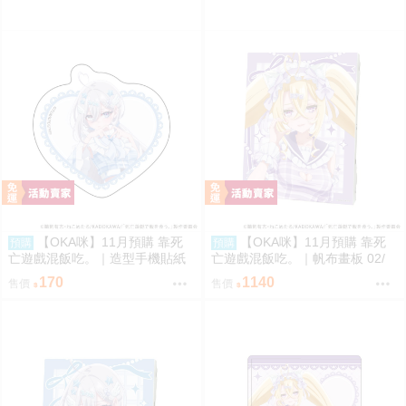
【OKA咪】11月預購 靠死
【OKA咪】11月預購 靠死
預購
預購
亡遊戲混飯吃。｜造型手機貼紙
亡遊戲混飯吃。｜帆布畫板 02/
01/ (新繪插畫) (幽鬼)
(新繪插畫) (御城)
170
1140
售價
售價