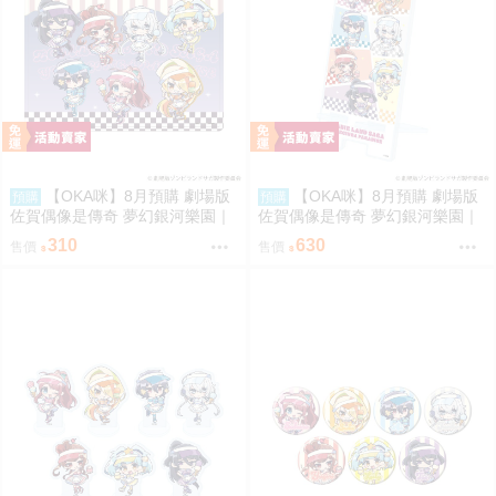
【OKA咪】8月預購 劇場版
【OKA咪】8月預購 劇場版
預購
預購
佐賀偶像是傳奇 夢幻銀河樂園｜
佐賀偶像是傳奇 夢幻銀河樂園｜
角色透明收納夾 01/集合款 冰淇
壓克力手機架 01/集合款 冰淇淋
310
630
售價
售價
淋店ver.(Q版插畫)
店ver.(Q版插畫)