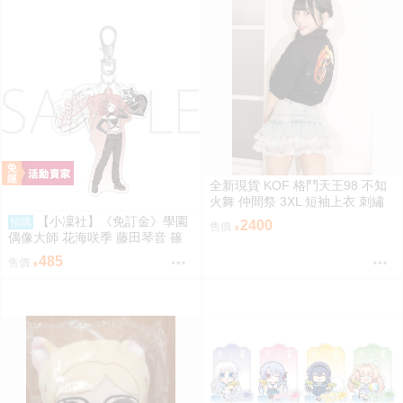
全新現貨 KOF 格鬥天王98 不知
火舞 仲間祭 3XL 短袖上衣 刺繡
限定聯名
【小凜社】《免訂金》學園
預購
2400
售價
偶像大師 花海咲季 藤田琴音 篠
澤廣 ECLIPSE LIGHT 吊飾 桌上
485
售價
小旗