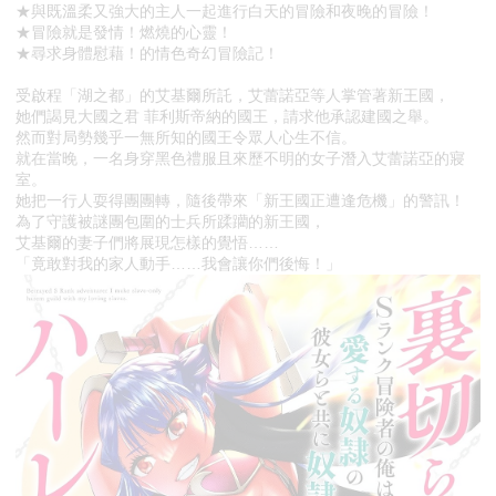
★與既溫柔又強大的主人一起進行白天的冒險和夜晚的冒險！
★冒險就是發情！燃燒的心靈！
★尋求身體慰藉！的情色奇幻冒險記！
受啟程「湖之都」的艾基爾所託，艾蕾諾亞等人掌管著新王國，
她們謁見大國之君 菲利斯帝納的國王，請求他承認建國之舉。
然而對局勢幾乎一無所知的國王令眾人心生不信。
就在當晚，一名身穿黑色禮服且來歷不明的女子潛入艾蕾諾亞的寢
室。
她把一行人耍得團團轉，隨後帶來「新王國正遭逢危機」的警訊！
為了守護被謎團包圍的士兵所蹂躪的新王國，
艾基爾的妻子們將展現怎樣的覺悟……
「竟敢對我的家人動手……我會讓你們後悔！」