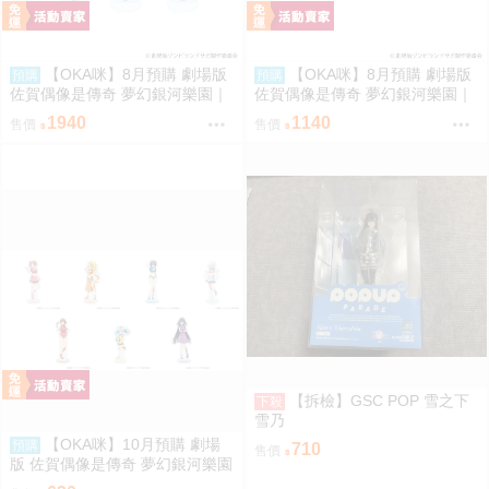
【OKA咪】8月預購 劇場版
【OKA咪】8月預購 劇場版
預購
預購
佐賀偶像是傳奇 夢幻銀河樂園｜
佐賀偶像是傳奇 夢幻銀河樂園｜
壓克力迷你立牌 01/全套組(全7
徽章 02/全套組(全7種) 冰淇淋店
1940
1140
售價
售價
種) 冰淇淋店ver.
ver.(Q版插畫)
【拆檢】GSC POP 雪之下
下殺
雪乃
【OKA咪】10月預購 劇場
預購
710
售價
版 佐賀偶像是傳奇 夢幻銀河樂園
｜壓克力立牌 (共7款任選)