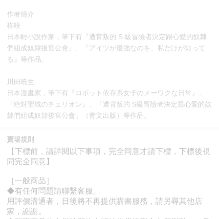
作者簡介
柊咲
日本輕小說作家，筆下有『遭背叛的 S 級冒險者決定跟心愛的奴隸
們組成奴隸後宮公會』、『アイツが最強なのを、私だけが知って
る』等作品。
川田暁生
日本漫畫家，筆下有『ロボット依存系女子のメーワクな日常』、
『絶対聖域のチェリオン』、『遭背叛的 S級冒險者決定跟心愛的奴
隸們組成奴隸後宮公會』（青文出版）等作品。
賣場規則