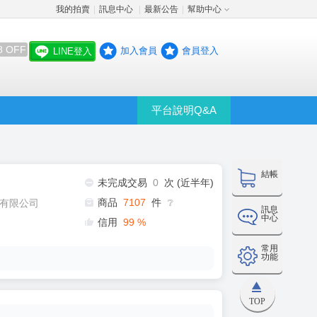
我的拍賣
訊息中心
最新公告
幫助中心
│
│
│
8 OFF
加入會員
會員登入
LINE登入
平台說明Q&A
結帳
未完成交易
0
次 (近半年)
商品
7107
件
有限公司
❔
訊息
中心
信用
99
%
常用
功能
TOP