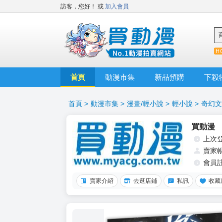
訪客，您好！
或
加入會員
首頁
動漫市集
新品預購
下殺
首頁
>
動漫市集
>
漫畫/輕小說
>
輕小說
>
奇幻文
買動漫
上次
賣家
會員
賣家介紹
去逛店鋪
私訊
收藏