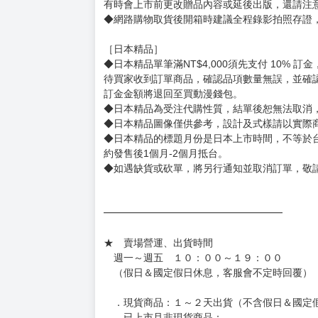
用評價溝通者，日後將不再提供購書服務，請另
◆預購商品的出貨時間依出版社供貨情形會有所
◆不同月份商品可一起結帳，等訂單內所有商品
◆預購商品皆無現貨，商品圖為示意圖，請以實
◆商品如有缺件、瑕疵，請務必取貨3日內留言
◆書籍拆封無法更換及退貨(內頁印刷瑕疵例外)
書籍有問題請不要拆封，請私訊大廚協助。
◆逾期未取且訂單取消後三個工作天內未有任何
◆書籍贈品&上市日、依出版社最終公布為主。
有時會上市前更改贈品內容或延後出版，還請注
◆網路購物取貨後開箱時建議全程錄影拍照存證
［日本精品］
◆日本精品單筆滿NT$4,000須先支付 10% 
待買家收到訂單商品，確認品項數量無誤，並確
訂金金額將退回至買動漫錢包。
◆日本精品為受注代購性質，結單後恕無法取消
◆日本精品圖像僅供參考，設計及式樣請以實際
◆日本精品的標題月份是日本上市時間，不等於
約發售後1個月-2個月抵台。
◆如遇缺貨或砍單，將另行通知並取消訂單，敬