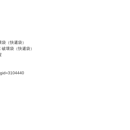
假日）
壞袋（快遞袋）
Ｅ破壞袋（快遞袋）
貨
）