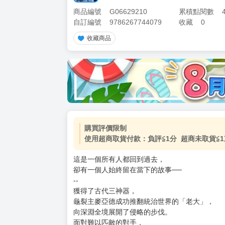
商品編號
G06629210
累積點閱數
自訂編號
9786267744079
收藏
0
收藏商品
加價購
( 共
1
件商品 )
(加購品) 買動漫★《$15元-
-
+