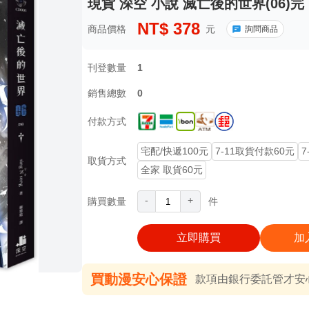
現貨 深空 小說 滅亡後的世界(06)完
NT$
378
商品價格
元
詢問商品
刊登數量
1
銷售總數
0
付款方式
宅配/快遞100元
7-11取貨付款60元
7
取貨方式
全家 取貨60元
-
+
購買數量
件
立即購買
加
買動漫安心保證
款項由銀行委託管才安心 