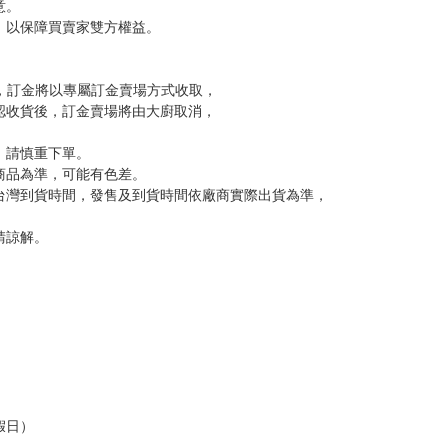
尋其他店家，謝謝。
變動，一旦收到就會盡快寄出。
到齊後一起發貨。
品為主。
反應，逾期不受理。
反應，將直接加入黑名單，還請下單後準時取貨。
意。
，以保障買賣家雙方權益。
訂金，訂金將以專屬訂金賣場方式收取，
認收貨後，訂金賣場將由大廚取消，
，請慎重下單。
商品為準，可能有色差。
台灣到貨時間，發售及到貨時間依廠商實際出貨為準，
請諒解。