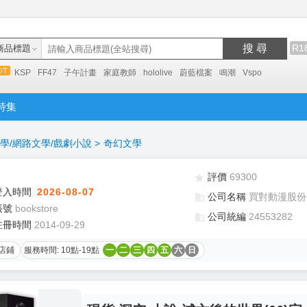
搜 尋
R1
商品標題
KSP
FF47
子午計畫
家庭教師
hololive
蔚藍檔案
鳴潮
Vspo
特集
學/網路文學/戲劇小說
>
奇幻文學
評價
69300
登入時間
2026-08-07
公司名稱
買對動漫股份
帳號
bookstore
公司統編
24553282
註冊時間
2014-09-29
店鋪
服務時間: 10點-19點
一
二
三
四
五
六
日