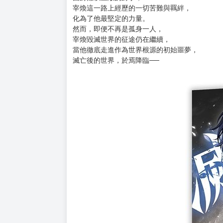
購買評價限制
使用超商取貨付款：負評≦1分 超商未取貨≦1
這是一個所有人都回到過去，
卻有一個人始終留在當下的故事──
--
獲得了古代三神器，
龜裂主麥亞德成功推翻統治世界的「老大」，
向深淵全境展開了侵略的步伐。
面對難以匹敵的對手，
宰煥這一路上經歷的一切苦難與羈絆，
化為了他最堅定的力量。
然而，即便不再是孤身一人，
宰煥毀滅世界的征途仍在繼續，
當他徹底走進作為世界根源的初始噩夢，
滅亡後的世界，於焉降臨──