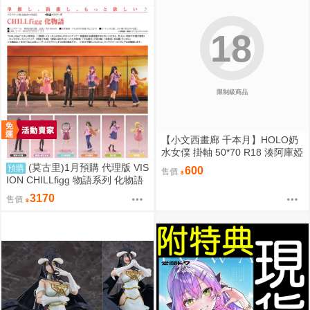
18
限制級商品
【小文西畫廊 千本月】HOLO奶
水女僕 掛軸 50*70 R18 湊阿庫婭
阿夸 沙花叉 虎鯨 雪花菈米 塞萊
(莫古里)1月預購 代理版 VIS
預購
600
售價
希·法娜 Fauna 白銀諾艾爾 團長
ION CHILLfigg 物語系列 化物語
獅白牡丹 拉歐拉 Raora 粉豹 暮
中盒 BOX6入 免訂金
3170
售價
娜·惑星諾瓦 Moona【FF47場前
預購】{宅即門}