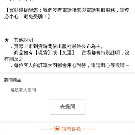
詢問商品
還沒有人提問
去提問
猜您喜歡