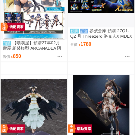
參號倉庫 預購 27Q1-
預購
訂金
Q2 月 Threezero 洛克人X MDLX
艾克斯 武力裝甲 一般版 9/7 超取
【噗噗屋】預購27年02月
預購
1780
售價
免訂
壽屋 組裝模型 ARCANADEA 阿
爾卡納蒂亞 薇爾露塔 First Enga
850
售價
ge 免訂金