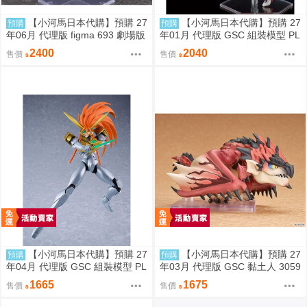
【小河馬日本代購】預購 27
【小河馬日本代購】預購 27
預購
預購
年06月 代理版 figma 693 劇場版
年01月 代理版 GSC 組裝模型 PL
OVERLORD 聖王國篇 雅兒貝德
AMATEA 繪師toridamono MX醬
2400
2040
售價
售價
約16公分
【小河馬日本代購】預購 27
【小河馬日本代購】預購 27
預購
預購
年04月 代理版 GSC 組裝模型 PL
年03月 代理版 GSC 黏土人 3059
AMATEA 勇者王 獅子王凱 約16
Monster Hunter 魔物獵人 火龍
1665
1675
售價
售價
公分
雄火龍