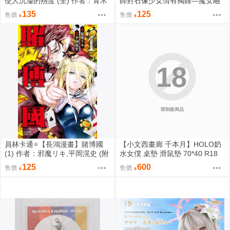
使人沉淪的熱度 (全) 作者：青木
師對石像少女情有獨鍾—魔女融
らき (附尼采書套)
化在愛徒的熱吻裡 1作者：セキ
135
125
售價
售價
モリ,クレイン (附尼采書套)
18
限制級商品
員林卡通⭐️【長鴻漫畫】賭博國
【小文西畫廊 千本月】HOLO奶
(1) 作者：邪魔リキ,平岡滉史 (附
水女僕 桌墊 滑鼠墊 70*40 R18
尼采書套)
夏色祭 馬自立 拉普拉斯 總帥 山
125
600
售價
售價
田 噶嗚·古拉 Gawr Gura 古石碧
珠 Bijou 哈珂斯·貝爾絲 Baelz【F
F47場前預購】{宅即門}