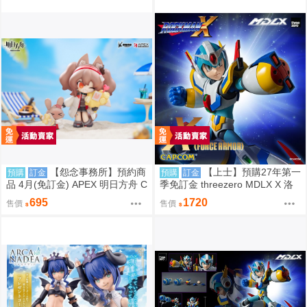
【怨念事務所】預約商
【上士】預購27年第一
預購
訂金
預購
訂金
品 4月(免訂金) APEX 明日方舟 C
季免訂金 threezero MDLX X 洛
uties 系列 Q版 安潔莉娜 1004
克人X 洛克人 武力裝甲 12.3cm 0
695
1720
售價
售價
908