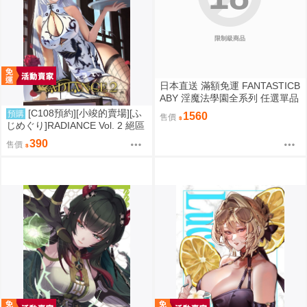
限制級商品
日本直送 滿額免運 FANTASTICB
ABY 淫魔法學園全系列 任選單品
/ 3位學妹豪華全套組 疾風雷神
[C108預約][小竣的賣場][ふ
預購
1560
售價
じめぐり]RADIANCE Vol. 2 絕區
零 同人誌id=3755087
390
售價