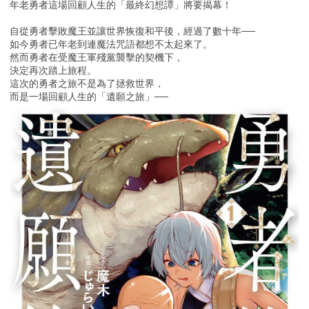
年老勇者這場回顧人生的「最終幻想譚」將要揭幕！
自從勇者擊敗魔王並讓世界恢復和平後，經過了數十年──
如今勇者已年老到連魔法咒語都想不太起來了。
然而勇者在受魔王軍殘黨襲擊的契機下，
決定再次踏上旅程。
這次的勇者之旅不是為了拯救世界，
而是一場回顧人生的「遺願之旅」──