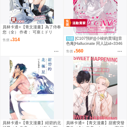
員林卡通⭐️【青文漫畫】為了侍奉
您（全） 作者： 可座ミドリ
[C107預約][小竣的賣場][音
預購
314
售價
色庵]Hallucinate 同人誌id=3346
298
560
售價
員林卡通⭐️【青文漫畫】紺碧的北
員林卡通⭐️【青文漫畫】甜蜜突發