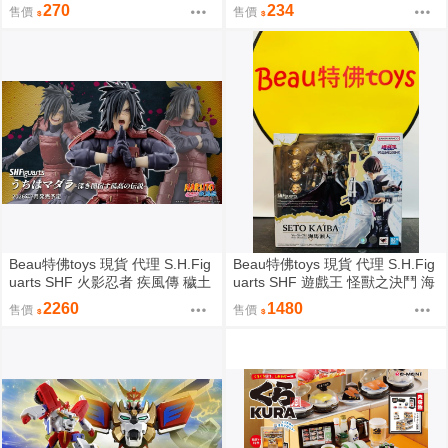
なの (附尼采書套)
(附尼采書套)
270
234
售價
售價
Beau特佛toys 現貨 代理 S.H.Fig
Beau特佛toys 現貨 代理 S.H.Fig
uarts SHF 火影忍者 疾風傳 穢土
uarts SHF 遊戲王 怪獸之決鬥 海
轉身 宇智波斑 0209
馬瀬人 0209
2260
1480
售價
售價