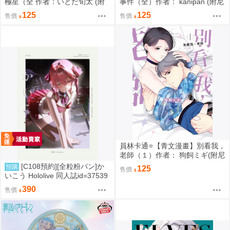
極星（全 作者：いとだ旬太 (附
事件（全）作者： kanipan (附尼
尼采書套)
采書套)
125
125
售價
售價
員林卡通⭐️【青文漫畫】別看我，
老師（１）作者： 狗飼ミギ(附尼
采書套)
[C108預約][全粒粉パン]か
預購
125
售價
いこう Hololive 同人誌id=37539
89
390
售價