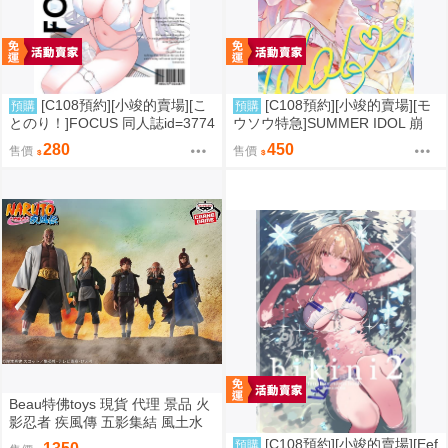
[C108預約][小竣的賣場][こ
[C108預約][小竣的賣場][モ
預購
預購
とのり！]FOCUS 同人誌id=3774
ウソウ特急]SUMMER IDOL 崩
475
壞：星穹鐵道 同人誌id=3758363
280
450
售價
售價
Beau特佛toys 現貨 代理 景品 火
影忍者 疾風傳 五影集結 風土水
影 我愛羅 大野木 照美冥 0302
[C108預約][小竣的賣場][Eef
預購