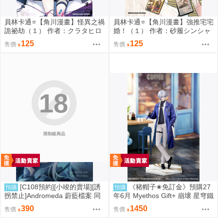
員林卡通⭐️【角川漫畫】怪異之禍
員林卡通⭐️【角川漫畫】強推宅宅
詭祕劫（１） 作者：クラタヒロ
婚！（１） 作者：砂履シンシャ
ヤス (附尼采書套)
(附尼采書套)
125
125
售價
售價
18
限制級商品
[C108預約][小竣的賣場][誘
《豬帽子✬免訂金》預購27
預購
預購
拐禁止]Andromeda 蔚藍檔案 同
年6月 Myethos Gift+ 崩壞 星穹鐵
人誌id=3727344
道 白厄 列車環遊記Ver 1/8 1011
390
1450
售價
售價