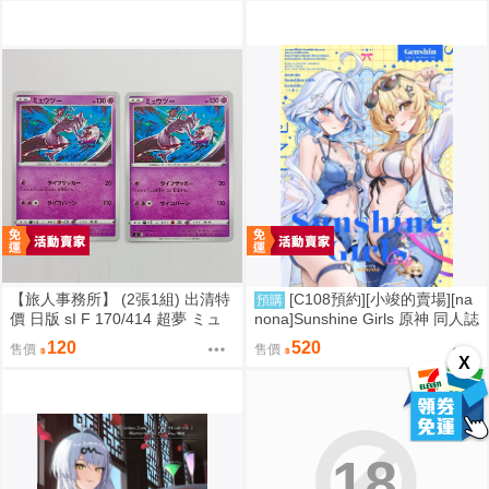
【旅人事務所】 (2張1組) 出清特
[C108預約][小竣的賣場][na
預購
價 日版 sI F 170/414 超夢 ミュ
nona]Sunshine Girls 原神 同人誌
ウツー PTCG 寶可夢 卡牌【原售
id=3774614
120
520
售價
售價
價480元 特價120元】
X
18