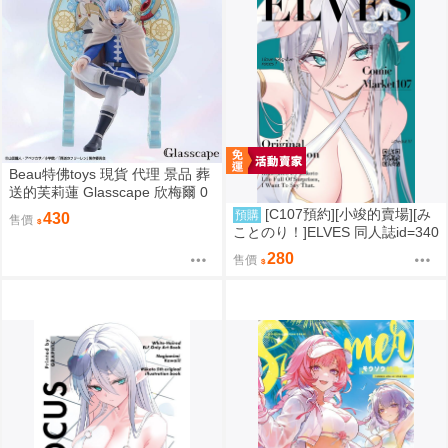
Beau特佛toys 現貨 代理 景品 葬
送的芙莉蓮 Glasscape 欣梅爾 0
302
[C107預約][小竣的賣場][み
預購
430
售價
ことのり！]ELVES 同人誌id=340
9788
280
售價