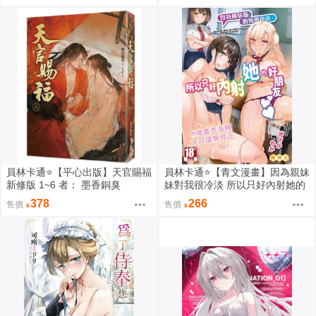
員林卡通⭐️【平心出版】天官賜福
員林卡通⭐️【青文漫畫】因為親妹
新修版 1~6 者： 墨香銅臭
妹對我很冷淡 所以只好內射她的
好朋友（全） 作者： あきさかや
378
266
售價
售價
もか