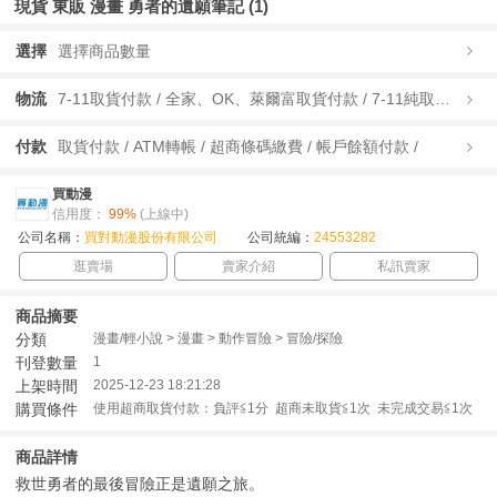
現貨 東販 漫畫 勇者的遺願筆記 (1)
選擇
選擇商品數量
物流
7-11取貨付款 / 全家、OK、萊爾富取貨付款 / 7-11純取貨 / 全家、OK、萊爾富純取貨 / 宅配/快遞 /
付款
取貨付款 / ATM轉帳 / 超商條碼繳費 / 帳戶餘額付款 /
買動漫
信用度：
99%
(上線中)
公司名稱：
買對動漫股份有限公司
公司統編：
24553282
逛賣場
賣家介紹
私訊賣家
商品摘要
分類
漫畫/輕小說 > 漫畫 > 動作冒險 > 冒險/探險
刊登數量
1
上架時間
2025-12-23 18:21:28
購買條件
使用超商取貨付款：負評≦1分 超商未取貨≦1次 未完成交易≦1次
商品詳情
救世勇者的最後冒險正是遺願之旅。