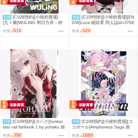
[C108預約][小竣的賣場]
[C108預約][小竣的賣場][EN
預購
預購
[九々蜃]WULING 明日方舟：終
GW]Luce 絕區零 同人誌id=3758
末地 同人誌id=3774619
416
510
520
售價
售價
[C108預約][ヨハク]honkai:
[C108預約][小竣的賣場][コ
預購
預購
star rail fanbook 1 by yohaku 崩
コボール]Amphoreus Saga 崩
壞：星穹鐵道 同人誌id=3767971
壞：星穹鐵道 同人誌id=3745928
390
1080
售價
售價