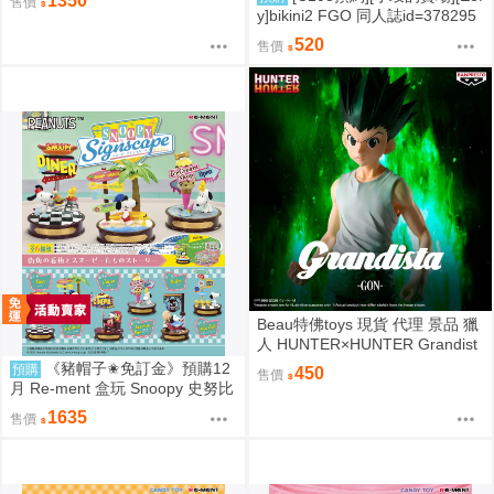
1350
售價
y]bikini2 FGO 同人誌id=378295
7
520
售價
Beau特佛toys 現貨 代理 景品 獵
人 HUNTER×HUNTER Grandist
a 小傑 0206
《豬帽子✬免訂金》預購12
預購
450
售價
月 Re-ment 盒玩 Snoopy 史努比
街角招牌場景 中盒6入 0816
1635
售價