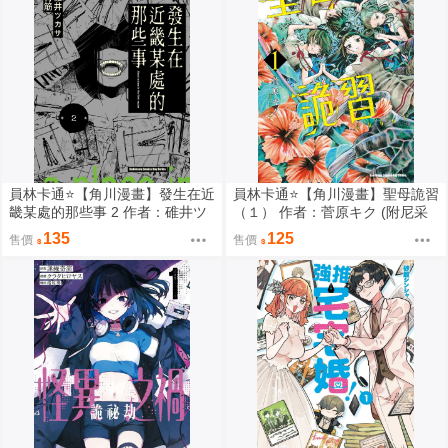
員林卡通⭐️【角川漫畫】發生在近
員林卡通⭐️【角川漫畫】聖母詭習
畿某處的那些事 2 作者：碓井ツ
（１） 作者：菅原キク (附尼采
カサ (附尼采書套)
書套)
135
125
售價
售價