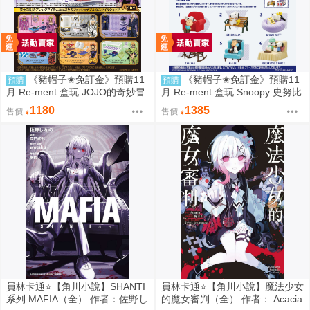
《豬帽子✬免訂金》預購11
《豬帽子✬免訂金》預購11
預購
預購
月 Re-ment 盒玩 JOJO的奇妙冒
月 Re-ment 盒玩 Snoopy 史努比
險 服裝精品店 黃金之風 中盒6入
悠閒座椅場景 中盒6入 0816
1180
1385
售價
售價
0816
員林卡通⭐️【角川小說】SHANTI
員林卡通⭐️【角川小說】魔法少女
系列 MAFIA（全） 作者：佐野し
的魔女審判（全） 作者： Acacia