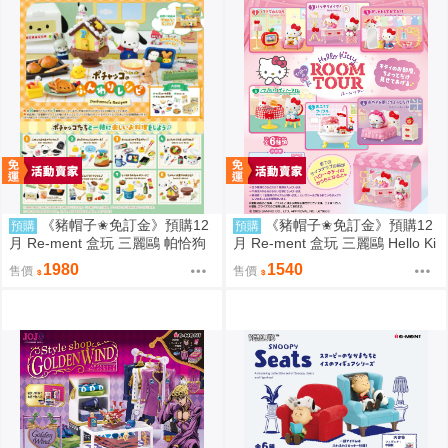
《豬帽子✬免訂金》預購12
《豬帽子✬免訂金》預購12
預購
預購
月 Re-ment 盒玩 三麗鷗 帕恰狗
月 Re-ment 盒玩 三麗鷗 Hello Ki
烘焙食譜 中盒8入 0816
tty 秘密房間之旅 中盒6入 0816
1980
1540
售價
售價