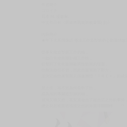
購買評價限制
使用超商取貨付款：負評≦1分 超商未取貨≦1
◆因青文出版社很常延後出版書籍(最長曾超過半
建議不要和現貨或其他間出版社的預購書一起下
▪▫►▪▫►▪▫►▪▫►▪▫►▪▫►▪▫►▪▫►▪▫►▪▫►▪▫►▪▫►▪
原文書名 リップラインはキスでみだして
作者簡介
ゴロイチ
日本 BL 漫畫家。
中文作品有《唇線將因親吻被暈開(全)》
內容簡介
★年下犬系偶像語 專注工作造型師的心動愛情故
從事化妝造型師工作的柚，
一如往常地在攝影棚工作時，
目擊到了女化妝師被男性怒罵的場面，