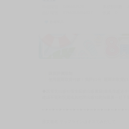
商品編號
G06662520
累積點閱數
自訂編號
9786264491037
收藏
0
收藏商品
加價購
( 共
1
件商品 )
(加購品) 買動漫★《$15元-
-
+