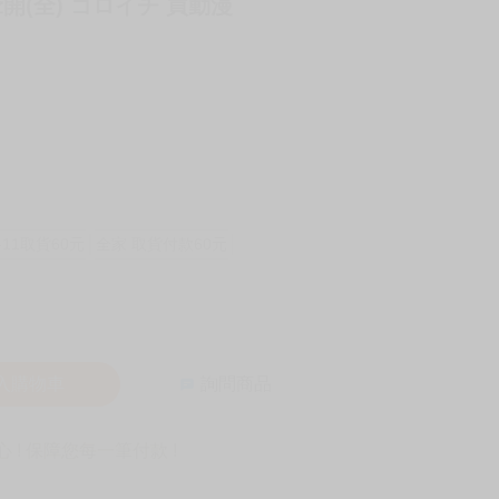
開(全) ゴロイチ 買動漫
-11取貨60元
全家 取貨付款60元
入購物車
詢問商品
! 保障您每一筆付款 !