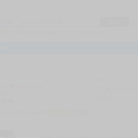
搜 尋
R1
商品標題
KSP
FF47
子午計畫
家庭教師
hololive
蔚藍檔案
鳴潮
Vspo
特集
評價
69325
登入時間
2026-08-09
公司名稱
買對動漫股份
帳號
bookstore
公司統編
24553282
註冊時間
2014-09-29
店鋪
服務時間: 10點-19點
一
二
三
四
五
六
日