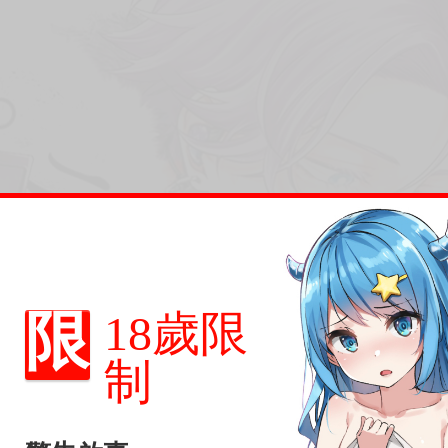
員海化妝。
，
限
18歲限
制