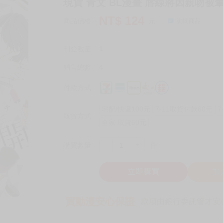
現貨 青文 BL漫畫 唇線將因親吻被暈
NT$
124
商品價格
元
詢問商品
刊登數量
1
銷售總數
4
付款方式
宅配/快遞100元
7-11取貨付款60元
7
取貨方式
全家 取貨60元
-
+
購買數量
件
立即購買
加
買動漫安心保證
款項由銀行委託管才安心 