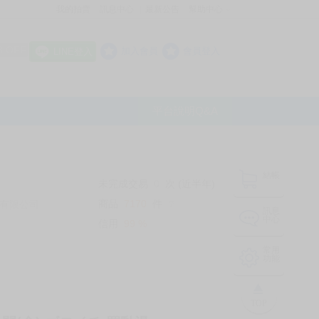
我的拍賣
訊息中心
最新公告
幫助中心
│
│
│
8 OFF
加入會員
會員登入
LINE登入
平台說明Q&A
結帳
未完成交易
0
次 (近半年)
商品
7170
件
有限公司
❔
訊息
中心
信用
99
%
常用
功能
TOP