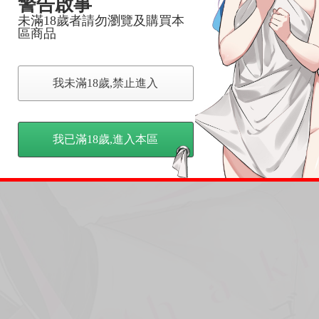
警告啟事
未滿18歲者請勿瀏覽及購買本
區商品
我未滿18歲,禁止進入
我已滿18歲,進入本區