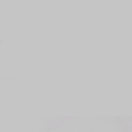
次 未完成交易≦1次 （近半年）
年都還未出版)
單，以免等待太久。
▫►▪▫►▪▫►▪▫►▪▫►▪▫►▪▫►▪▫►
事