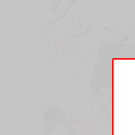
他無法放任不管，因此出面幫助了對方，
並決定由他來幫新人偶像團體「ＴＲＥＹ」的成
那之後，海不知為何看中了他，
成為海的專屬造型師的柚，
被海又碰又抱，甚至還做出了超出這之外的事情
總之就是被親密地接近他的海耍得團團轉……!?