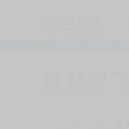
訪客，您好！
或
加入會員
首頁
動漫市集
新品預購
下殺
首頁
>
動漫市集
>
漫畫/輕小說
>
18+
>
漫畫
買動漫
上次
賣家
會員
賣家介紹
去逛店鋪
私訊
收藏