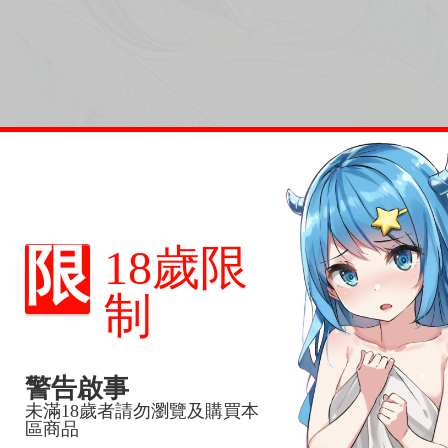
限
18歲限
制
警告啟事
未滿18歲者請勿瀏覽及購買本
區商品