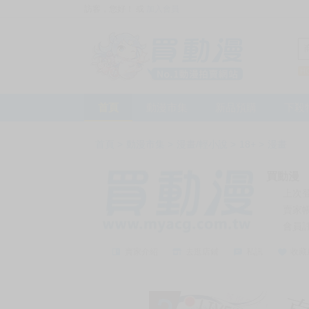
訪客，您好！
或
加入會員
首頁
動漫市集
新品預購
下殺
首頁
>
動漫市集
>
漫畫/輕小說
>
18+
>
漫畫
買動漫
上次
賣家
會員
賣家介紹
去逛店鋪
私訊
收藏