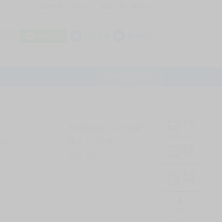
我的拍賣
訊息中心
最新公告
幫助中心
│
│
│
8 OFF
加入會員
會員登入
LINE登入
平台說明Q&A
結帳
未完成交易
0
次 (近半年)
商品
7170
件
有限公司
❔
訊息
中心
信用
99
%
常用
功能
TOP