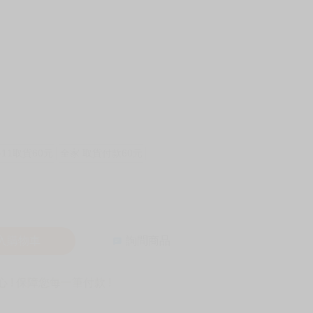
-11取貨60元
全家 取貨付款60元
入購物車
詢問商品
! 保障您每一筆付款 !