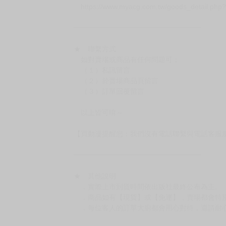
－每週一～三下單者，於隔週四出貨
━━━━━━━━━━━━━━━━━━
★ 賣場出貨方式
［１～２本書］三層氣泡布（２圈）＋ＰＥ破
［３～７本書］三層氣泡布（４～５圈）＋Ｐ
［８本以上］ 三層氣泡布（２圈）＋紙箱出
（另有加固紙箱賣場，如有需要可至賣場加購
加固紙箱賣場：
https://www.myacg.com.tw/goods_detail.php
━━━━━━━━━━━━━━━━━━
★ 聯繫方式
如對賣場或商品有任何問題可：
（１）私訊留言
（２）於賣場商品頁留言
（３）訂單回覆留言
以上皆可唷～