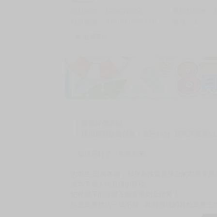
商品編號
G06676844
累積點閱數
自訂編號
9786260257446
收藏
1
收藏商品
加價購
( 共
1
件商品 )
(加購品) 買動漫★《$15元-
-
+