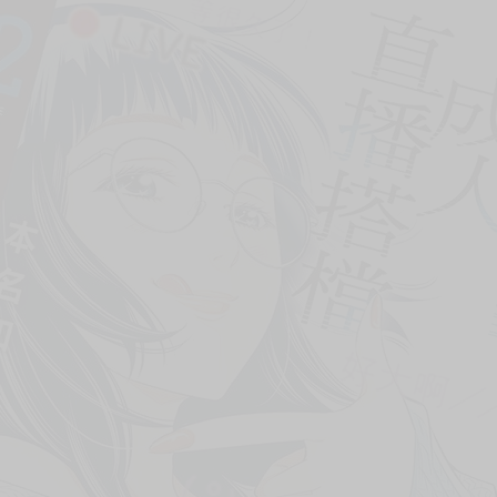
次 未完成交易≦1次 （近半年）
絆，
也現身了－－？