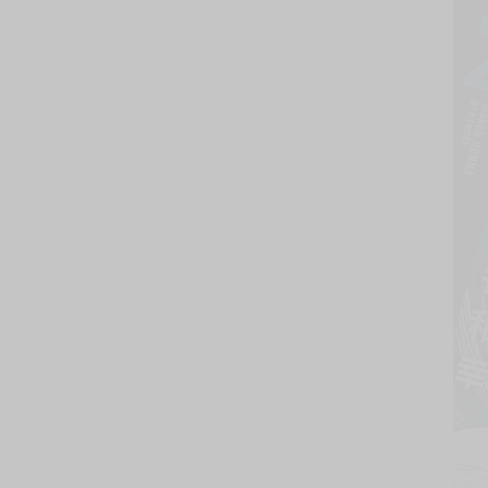
購買評價限制
使用超商取貨付款：負評≦1分 超商未取貨≦1
「發現同行了，先躲起來…」
大學生‧田所冬彌，和身為性愛直播主的鄰居夢原
成為了成人向直播的搭檔。
把裸體下的淫靡互動直播到全世界！
但是直播無法一成不變，此時身邊的其他直播主