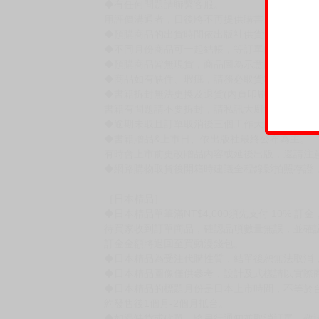
賣場規則
【下標前，請詳閱以下事項，完全同意才請下標
［一般商品］
◆有任何問題請聯繫客服。
用評價溝通者，日後將不再提供購書服務，請另
◆預購商品的出貨時間依出版社供貨情形會有所
◆不同月份商品可一起結帳，等訂單內所有商品
◆預購商品皆無現貨，商品圖為示意圖，請以實
◆商品如有缺件、瑕疵，請務必取貨3日內留言
◆書籍拆封無法更換及退貨(內頁印刷瑕疵例外)
書籍有問題請不要拆封，請私訊大廚協助。
◆逾期未取且訂單取消後三個工作天內未有任何
◆書籍贈品&上市日、依出版社最終公布為主。
有時會上市前更改贈品內容或延後出版，還請注
◆網路購物取貨後開箱時建議全程錄影拍照存證