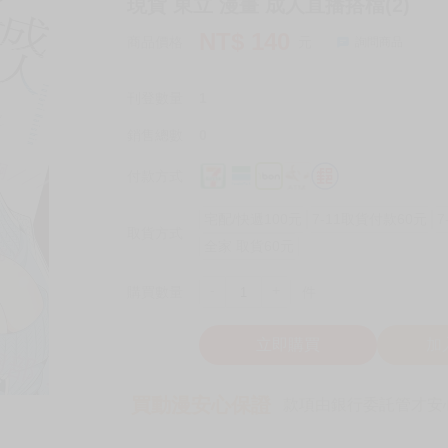
現貨 東立 漫畫 成人直播搭檔(2)
NT$
140
商品價格
元
詢問商品
刊登數量
1
銷售總數
0
付款方式
宅配/快遞100元
7-11取貨付款60元
7
取貨方式
全家 取貨60元
-
+
購買數量
件
立即購買
加
買動漫安心保證
款項由銀行委託管才安心 