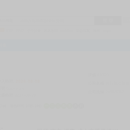
搜 尋
R1
商品標題
KSP
FF47
子午計畫
家庭教師
hololive
蔚藍檔案
鳴潮
Vspo
特集
評價
69320
登入時間
2026-08-08
公司名稱
買對動漫股份
帳號
bookstore
公司統編
24553282
註冊時間
2014-09-29
店鋪
服務時間: 10點-19點
一
二
三
四
五
六
日