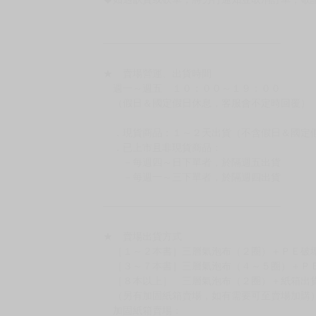
［日本精品］
◆日本精品單筆滿NT$4,000須先支付 10% 
待買家收到訂單商品，確認品項數量無誤，並確
訂金金額將退回至買動漫錢包。
◆日本精品為受注代購性質，結單後恕無法取消
◆日本精品圖像僅供參考，設計及式樣請以實際
◆日本精品的標題月份是日本上市時間，不等於
約發售後1個月-2個月抵台。
◆如遇缺貨或砍單，將另行通知並取消訂單，敬
━━━━━━━━━━━━━━━━━━
★ 賣場營運、出貨時間
週一～週五 １０：００～１９：００
（假日＆國定假日休息，客服會不定時回覆）
．現貨商品：１～２天出貨（不含假日＆國定
．已上市且非現貨商品：
－每週四～日下單者，於隔週五出貨