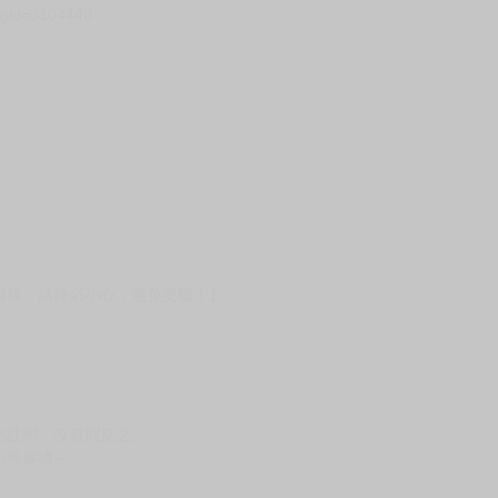
壞袋（快遞袋）
Ｅ破壞袋（快遞袋）
貨
）
?gid=3104440