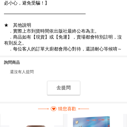
詢問商品
還沒有人提問
去提問
猜您喜歡