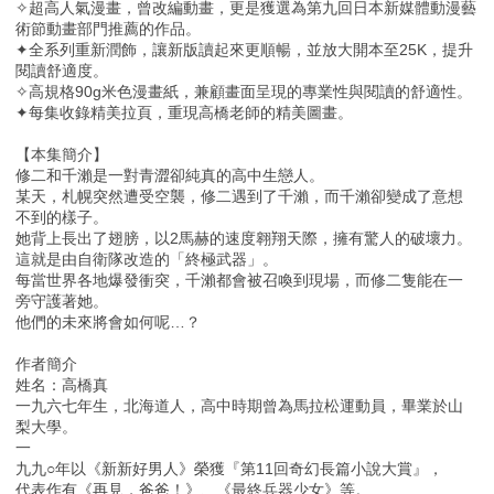
✧超高人氣漫畫，曾改編動畫，更是獲選為第九回日本新媒體動漫藝
術節動畫部門推薦的作品。
✦全系列重新潤飾，讓新版讀起來更順暢，並放大開本至25K，提升
閱讀舒適度。
✧高規格90g米色漫畫紙，兼顧畫面呈現的專業性與閱讀的舒適性。
✦每集收錄精美拉頁，重現高橋老師的精美圖畫。
【本集簡介】
修二和千瀨是一對青澀卻純真的高中生戀人。
某天，札幌突然遭受空襲，修二遇到了千瀨，而千瀨卻變成了意想
不到的樣子。
她背上長出了翅膀，以2馬赫的速度翱翔天際，擁有驚人的破壞力。
這就是由自衛隊改造的「終極武器」。
每當世界各地爆發衝突，千瀨都會被召喚到現場，而修二隻能在一
旁守護著她。
他們的未來將會如何呢…？
作者簡介
姓名：高橋真
一九六七年生，北海道人，高中時期曾為馬拉松運動員，畢業於山
梨大學。
一
九九○年以《新新好男人》榮獲『第11回奇幻長篇小說大賞』，
代表作有《再見，爸爸！》、《最終兵器少女》等。