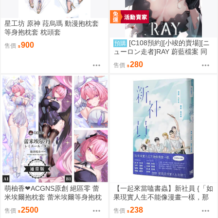
星工坊 原神 菈烏瑪 動漫抱枕套
等身抱枕套 枕頭套
[C108預約][小竣的賣場][ニ
預購
900
售價
ューロン走者]RAY 蔚藍檔案 同
人誌id=3785647
280
售價
萌柚香❤ACGNS原創 絕區零 蕾
【一起來當嗑書蟲】新社員 {「如
米埃爾抱枕套 蕾米埃爾等身抱枕
果現實人生不能像漫畫一樣，那
套 蕾米埃爾枕頭套 蕾米埃爾枕套
就是現實人生的錯！」}
2500
238
售價
售價
動漫等身抱枕套