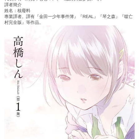
譯者簡介
姓名：核廢料
專業譯者。譯有『金田一少年事件簿』『REAL』『琴之森』『噬亡
村完全版』等作品。