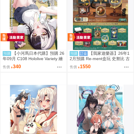
【小河馬日本代購】預購 26
【我家遊樂器】26年1
預購
預購
訂金
年09月 C108 Hololive Variety 繪
2月預購 Re-ment盒玩 史努比 古
師:Syun
董立體場景2
340
1550
售價
售價