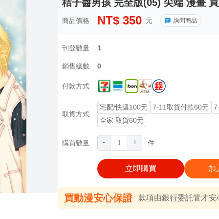
桔子醬男孩 完全版(05) 尖端 漫畫 
NT$
350
商品價格
元
詢問商品
刊登數量
1
銷售總數
0
付款方式
宅配/快遞100元
7-11取貨付款60元
7
取貨方式
全家 取貨60元
-
+
購買數量
件
立即購買
加
買動漫安心保證
款項由銀行委託管才安心 