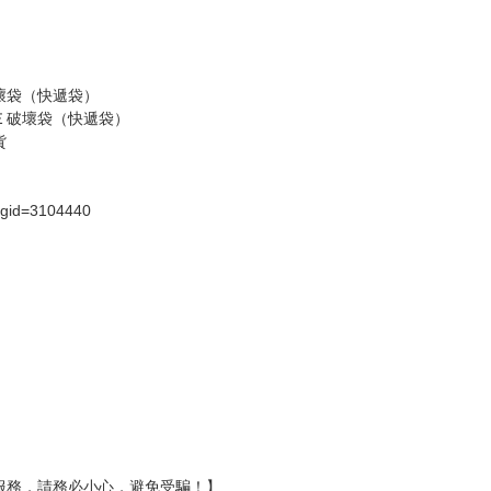
壞袋（快遞袋）
Ｅ破壞袋（快遞袋）
貨
）
?gid=3104440
服務，請務必小心，避免受騙！】