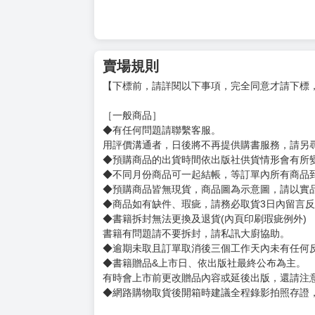
賣場規則
【下標前，請詳閱以下事項，完全同意才請下標
［一般商品］
◆有任何問題請聯繫客服。
用評價溝通者，日後將不再提供購書服務，請另
◆預購商品的出貨時間依出版社供貨情形會有所
◆不同月份商品可一起結帳，等訂單內所有商品
◆預購商品皆無現貨，商品圖為示意圖，請以實
◆商品如有缺件、瑕疵，請務必取貨3日內留言
◆書籍拆封無法更換及退貨(內頁印刷瑕疵例外)
書籍有問題請不要拆封，請私訊大廚協助。
◆逾期未取且訂單取消後三個工作天內未有任何
◆書籍贈品&上市日、依出版社最終公布為主。
有時會上市前更改贈品內容或延後出版，還請注
◆網路購物取貨後開箱時建議全程錄影拍照存證