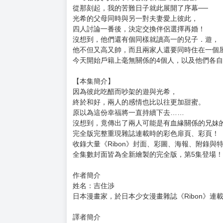
從那刻起，我的苦難日子就此展開了序幕──
光希的父母同時與另一對夫妻愛上彼此，
四人討論一番後，決定交換伴侶選擇再婚！
沒想到，他們還有個同樣就讀高一的兒子．遊，
他不但又高又帥，而且兩家人還要同時住在一個屋
今天開始戶籍上毫無關係的4個人，以及他們各自
【本集簡介】
因為彼此吃醋而吵架的遊與光希，
終於和好，兩人的感情也比以往更加甜蜜。
原以為這份幸福將一直持續下去……
沒想到，竟傳出了兩人可能是有血緣關係的兄妹的
完全版完整重現雜誌連載時的彩色扉頁、彩頁！
收錄大量《Ribon》封面、彩圖、海報、附錄與
全集數封面皆為全新繪製的完全版，第5集登場！
作者簡介
姓名：吉住渉
日本漫畫家，於日本少女漫畫雜誌《Ribon》
譯者簡介