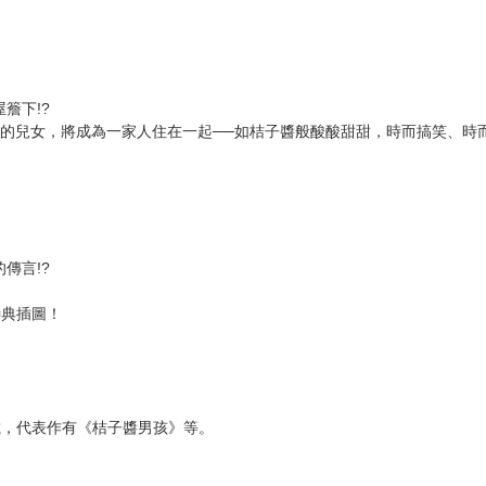
簷下!?
的兒女，將成為一家人住在一起──如桔子醬般酸酸甜甜，時而搞笑、時而
傳言!?
特典插圖！
連載，代表作有《桔子醬男孩》等。