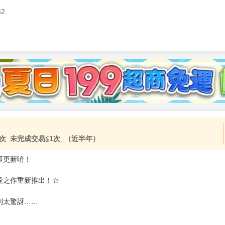
62
次 未完成交易≦1次 （近半年）
即更新唷！
愛之作重新推出！☆
別太驚訝……