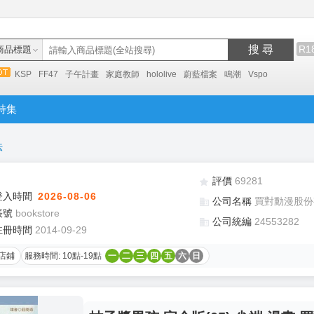
搜 尋
R1
商品標題
KSP
FF47
子午計畫
家庭教師
hololive
蔚藍檔案
鳴潮
Vspo
特集
法
評價
69281
登入時間
2026-08-06
公司名稱
買對動漫股份
帳號
bookstore
公司統編
24553282
註冊時間
2014-09-29
店鋪
服務時間: 10點-19點
一
二
三
四
五
六
日