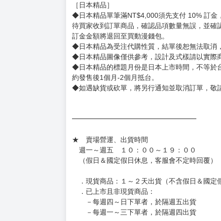
［日本精品］
◆日本精品單筆滿NT$4,000須先支付 10% 
待買家收到訂單商品，確認品項數量無誤，並確
訂金金額將退回至買動漫錢包。
◆日本精品為受注代購性質，結單後恕無法取消
◆日本精品圖像僅供參考，設計及式樣請以實際
◆日本精品的標題月份是日本上市時間，不等於
約發售後1個月-2個月抵台。
◆如遇缺貨或砍單，將另行通知並取消訂單，敬
━━━━━━━━━━━━━━━━━━
★ 賣場營運、出貨時間
週一～週五 １０：００～１９：００
（假日＆國定假日休息，客服會不定時回覆）
．現貨商品：１～２天出貨（不含假日＆國定
．已上市且非現貨商品：
－每週四～日下單者，於隔週五出貨
－每週一～三下單者，於隔週四出貨