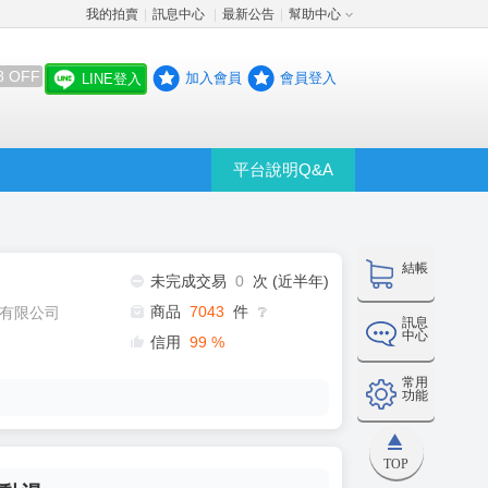
我的拍賣
訊息中心
最新公告
幫助中心
│
│
│
8 OFF
加入會員
會員登入
LINE登入
平台說明Q&A
結帳
未完成交易
0
次 (近半年)
商品
7043
件
有限公司
❔
訊息
中心
信用
99
%
常用
功能
TOP