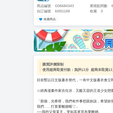
商品編號
G06684343
累積點閱數
自訂編號
6I001168
收藏
0
收藏商品
購買評價限制
使用超商取貨付款：負評≦1分 超商未取貨≦1
目前暫以日文版書衣替代，一有中文版書衣會立
☆經典漫畫作家吉住涉．又酸又甜的王道少女戀
「那個，光希呀，我們有件事想跟妳說，希望妳
我們……打算要離婚喔♡」
──我的父母某天，突如其來宣布要離婚。