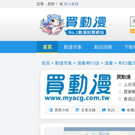
訪客，您好！
或
加入會員
首頁
動漫市集
新品預購
下殺
首頁
>
動漫市集
>
漫畫/輕小說
>
漫畫
>
奇幻/魔
買動漫
上次
賣家
會員
賣家介紹
去逛店鋪
私訊
收藏