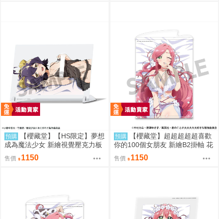
【櫻藏堂】【HS限定】夢想
【櫻藏堂】超超超超超喜歡
預購
預購
成為魔法少女 新繪視覺壓克力板
你的100個女朋友 新繪B2掛軸 花
瑪吉雅邪惡 陪睡A 超憧憬Ver. |日
園羽羽里 A |日空 動漫周邊
1150
1150
售價
售價
空 動漫周邊