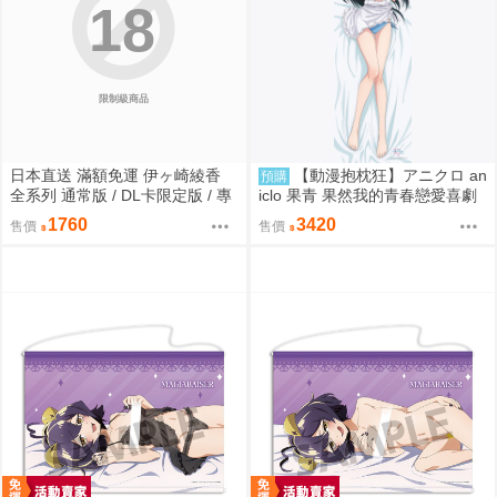
18
限制級商品
日本直送 滿額免運 伊ヶ崎綾香
【動漫抱枕狂】アニクロ an
預購
全系列 通常版 / DL卡限定版 / 專
iclo 果青 果然我的青春戀愛喜劇
屬香味 / 枕套 / 豪華套組 疾風雷
搞錯了 雪之下雪乃 海の家Ver 等
1760
3420
售價
售價
神
身抱枕套0830 預購