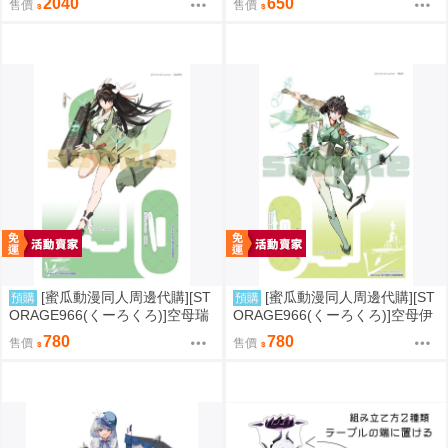
2040
650
售價
售價
周邊)
[蜜瓜動漫同人周邊代購][ST
[蜜瓜動漫同人周邊代購][ST
預購
預購
ORAGE966(くーろくろ)]空母瑞
ORAGE966(くーろくろ)]空母伊
鳳アクリルスタンド(同人周邊)
吹アクリルスタンド(同人周邊)
780
780
售價
售價