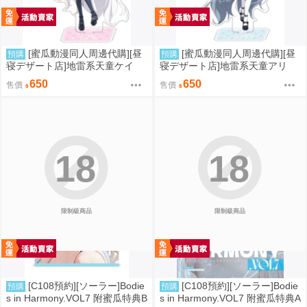
[蜜瓜動漫同人周邊代購][昼
[蜜瓜動漫同人周邊代購][昼
預購
預購
寝デザート店]地雷系天童ケイ
寝デザート店]地雷系天童アリ
アクリルスタンド(蔚藍檔案)(同
ス アクリルスタンド(蔚藍檔案)
650
650
售價
售價
人周邊)
(同人周邊)
18
18
限制級商品
限制級商品
[C108預約][ソーラー]Bodie
[C108預約][ソーラー]Bodie
預購
預購
s in Harmony.VOL7 附蜜瓜特典B
s in Harmony.VOL7 附蜜瓜特典A