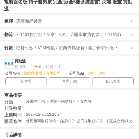
複製簽名板 桔子醬男孩 完全版(全6冊盒裝套書) 尖端 漫畫 買動
漫
選擇
選擇商品數量
物流
7-11取貨付款 / 全家、OK、萊爾富取貨付款 / 7-11純取貨 / 全家、OK、萊爾富純取貨 / 宅配/快遞 /
付款
取貨付款 / ATM轉帳 / 超商條碼繳費 / 帳戶餘額付款 /
買動漫
信用度：
99%
6 小時前上線
公司名稱：
買對動漫股份有限公司
公司統編：
24553282
逛賣場
賣家介紹
私訊賣家
商品摘要
分類
漫畫/輕小說 > 漫畫 > 戀愛故事 > 女性向
刊登數量
1
上架時間
2025-12-31 13:20:24
購買條件
使用超商取貨付款：負評≦1分 超商未取貨≦1次 未完成交易≦1次
商品詳情