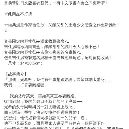
目前暫以日文版書衣替代，一有中文版書衣會立即更新唷！
※此商品不打折
☆經典漫畫作家吉住涉．又酸又甜的王道少女戀愛之作重新推出！
☆
套書限定內容物①▸▸獨家收藏書盒×1
吉住涉精緻繪圖書盒，酸酸甜甜的設計令人心動不已！
套書限定內容物②▸▸吉住涉複製簽名畫板×1
包含吉住涉複製簽名與桔子醬男孩經典角色，絕對值得收藏！
（尺寸：14×20.5cm）
【故事簡介】
「那個，光希呀，我們有件事想跟妳說，希望妳別太驚訝……
我們……打算要離婚喔」
──我的父母某天，突如其來宣布要離婚。
從那刻起，我的苦難日子就此展開了序幕──
光希的父母同時與另一對夫妻愛上彼此，
四人討論一番後，決定交換伴侶選擇再婚！
沒想到，他們還有個同樣就讀高一的兒子．遊，
他不但又高又帥，而且兩家人還要同時住在一個屋簷下!?
今天開始戶籍上毫無關係的4個人，以及他們各自的兒女，將成為一