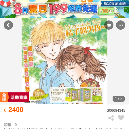
1 / 3
2400
G06684345
銷量 : 0