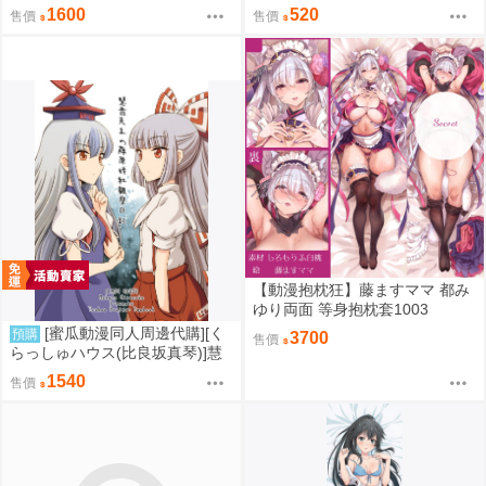
2掛軸 蔚藍檔案 同人誌id=37260
4資料夾 蔚藍檔案 同人誌id=377
1600
520
售價
售價
73
2194
【動漫抱枕狂】藤ますママ 都み
ゆり両面 等身抱枕套1003
[蜜瓜動漫同人周邊代購][く
預購
3700
售價
らっしゅハウス(比良坂真琴)]慧
音先生の藤原妹紅観察日記【B2
1540
售價
Wスエードタペストリー】(B2掛
軸特典版)(同人誌)