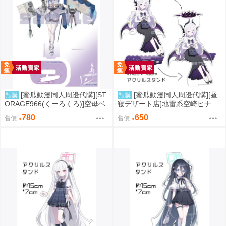
[蜜瓜動漫同人周邊代購][ST
[蜜瓜動漫同人周邊代購][昼
預購
預購
ORAGE966(くーろくろ)]空母ベ
寝デザート店]地雷系空崎ヒナ
アルンアクリルスタンド(同人周
アクリルスタンド(蔚藍檔案)(同
780
650
售價
售價
邊)
人周邊)