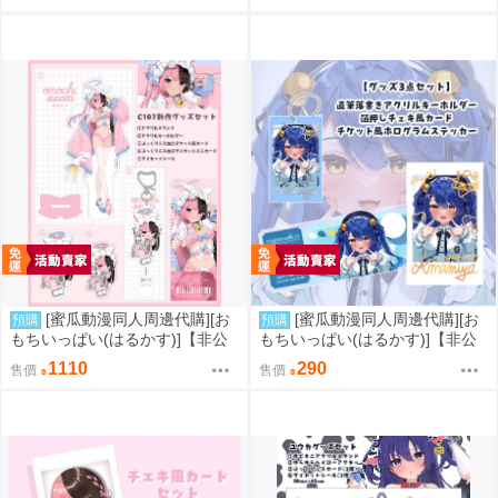
アクスタ】(彩虹社)(同人周邊)
ころ】(彩虹社)(同人周邊)
[蜜瓜動漫同人周邊代購][お
[蜜瓜動漫同人周邊代購][お
預購
預購
もちいっぱい(はるかす)]【非公
もちいっぱい(はるかす)]【非公
式】C107グッズセット【橘ひな
式】グッズセット-天宮こころ-
1110
290
售價
售價
の】(VSPO!)(同人周邊)
(彩虹社)(同人周邊)