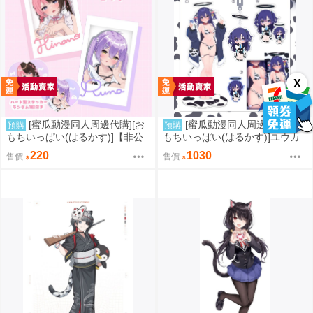
X
[蜜瓜動漫同人周邊代購][お
[蜜瓜動漫同人周邊代購][お
預購
預購
もちいっぱい(はるかす)]【非公
もちいっぱい(はるかす)]ユウカ
式】ひなの&るなチェキ風カード
グッズセット(蔚藍檔案)(同人周
220
1030
售價
售價
セット(VSPO!)(同人周邊)
邊)