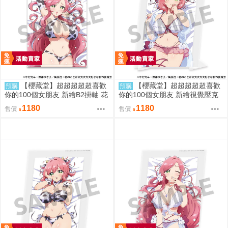
【櫻藏堂】超超超超超喜歡
【櫻藏堂】超超超超超喜歡
預購
預購
你的100個女朋友 新繪B2掛軸 花
你的100個女朋友 新繪視覺壓克
園羽羽里 B |日空 動漫周邊
力板 花園羽香里 A |日空 動漫周
1180
1180
售價
售價
邊