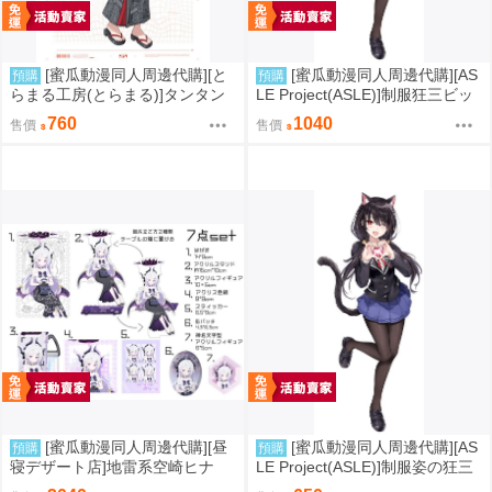
[蜜瓜動漫同人周邊代購][と
[蜜瓜動漫同人周邊代購][AS
預購
預購
らまる工房(とらまる)]タンタン
LE Project(ASLE)]制服狂三ビッ
浴衣アクリルスタンド(明日方舟:
グアクリルスタンド(25cm)(同人
760
1040
售價
售價
エンドフィールド)(同人周邊)
周邊)
[蜜瓜動漫同人周邊代購][昼
[蜜瓜動漫同人周邊代購][AS
預購
預購
寝デザート店]地雷系空崎ヒナ
LE Project(ASLE)]制服姿の狂三
グッズ7点セット(蔚藍檔案)(同人
アクリルスタンド(同人周邊)