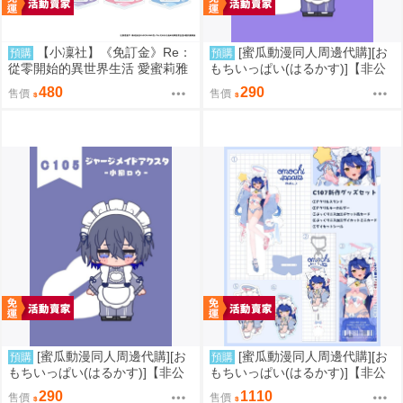
【小凜社】《免訂金》Re：
[蜜瓜動漫同人周邊代購][お
預購
預購
從零開始的異世界生活 愛蜜莉雅
もちいっぱい(はるかす)]【非公
拉姆 雷姆 お祭り ver. 和服 壓克
式】星導ショウ【ジャージメイ
480
290
售價
售價
力立牌
ドアクスタ】(彩虹社)(同人周邊)
[蜜瓜動漫同人周邊代購][お
[蜜瓜動漫同人周邊代購][お
預購
預購
もちいっぱい(はるかす)]【非公
もちいっぱい(はるかす)]【非公
式】小柳ロウ【ジャージメイド
式】C107グッズセット【天宮こ
290
1110
售價
售價