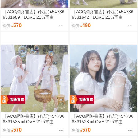
【ACG網路書店】(代訂)454736
【ACG網路書店】(代訂)454736
6831559 =LOVE 21th單曲
6831542 =LOVE 21th單曲
「恋、はじめました。」Type-D
「恋、はじめました。」Type-C
570
490
售價
售價
(CD+BD)
(CD+BD)
【ACG網路書店】(代訂)454736
【ACG網路書店】(代訂)454736
6831535 =LOVE 21th單曲
6831528 =LOVE 21th單曲
「恋、はじめました。」Type-B
「恋、はじめました。」Type-A
570
570
售價
售價
(CD+BD)
(CD+BD)