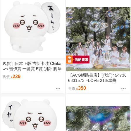
現貨｜日本正版 吉伊卡哇 Chiika
wa 吉伊賞 一番賞 E賞 別針 胸章
娃娃 (あーん…）｜吉伊 小可愛
【ACG網路書店】(代訂)454736
239
售價
ちいかわ
6831573 =LOVE 21th單曲
「恋、はじめました。」Type-F
350
售價
通常盤