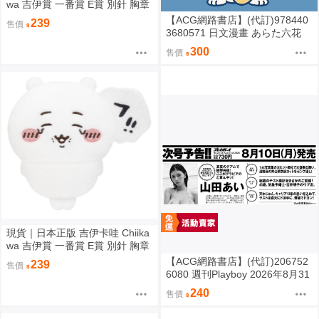
wa 吉伊賞 一番賞 E賞 別針 胸章
娃娃 (わ〜んッ）｜吉伊 小可愛
【ACG網路書店】(代訂)978440
239
售價
ちいかわ
3680571 日文漫畫 あらた六花
「甜蜜似糖的十七歲 / セブンテ
300
售價
ィーンシロップス (2)」
現貨｜日本正版 吉伊卡哇 Chiika
wa 吉伊賞 一番賞 E賞 別針 胸章
娃娃 (フ!!）｜吉伊 小可愛 ちい
【ACG網路書店】(代訂)206752
239
售價
かわ
6080 週刊Playboy 2026年8月31
日號 封面:山田愛
240
售價