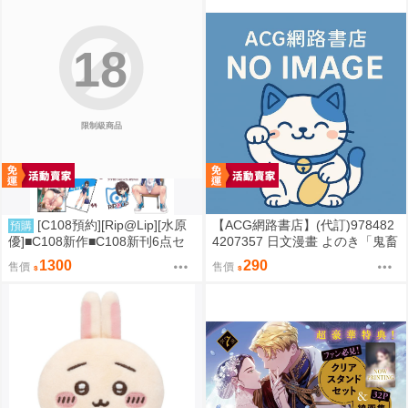
18
限制級商品
[C108預約][Rip@Lip][水原
【ACG網路書店】(代訂)978482
預購
優]■C108新作■C108新刊6点セ
4207357 日文漫畫 よのき「鬼畜
ット+先着特典 同人誌
英雄 (15)」
1300
290
售價
售價