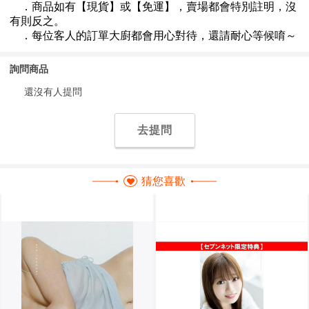
詢問商品
還沒有人提問
去提問
猜您喜歡