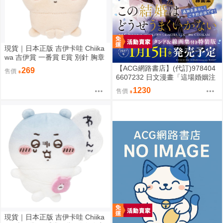
現貨｜日本正版 吉伊卡哇 Chiika
wa 吉伊賞 一番賞 E賞 別針 胸章
娃娃 (靈魂交換）｜吉伊 小可愛
【ACG網路書店】(代訂)978404
269
售價
ちいかわ
6607232 日文漫畫「這場婚姻注
定凋零/この結婚はどうせうまく
1230
售價
いかない (7)」特裝版
現貨｜日本正版 吉伊卡哇 Chiika