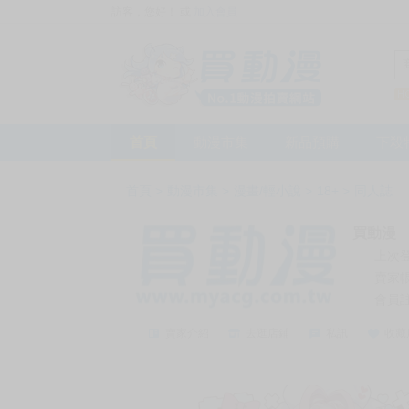
訪客，您好！
或
加入會員
首頁
動漫市集
新品預購
下殺
首頁
>
動漫市集
>
漫畫/輕小說
>
18+
>
同人誌
買動漫
上次
賣家
會員
賣家介紹
去逛店鋪
私訊
收藏