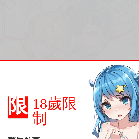
限
18歲限
制