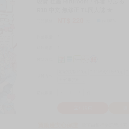
現貨 社團 Rifuroom / 作者 り
R18 中文 無修正 TL同人誌 ★
NT$
220
商品價格
元
詢問商品
刊登數量
2
銷售總數
4
付款方式
宅配/快遞100元
7-11取貨付款60元
7
取貨方式
全家 取貨60元
-
+
購買數量
件
立即購買
加
買動漫安心保證
款項由銀行委託管才安心 