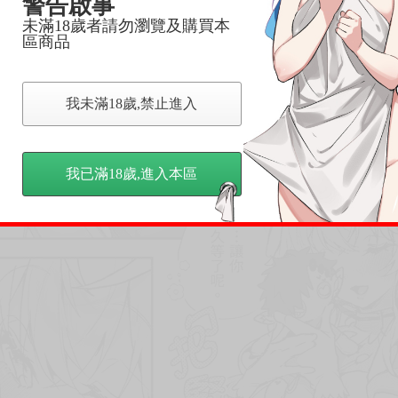
警告啟事
未滿18歲者請勿瀏覽及購買本
區商品
我未滿18歲,禁止進入
我已滿18歲,進入本區