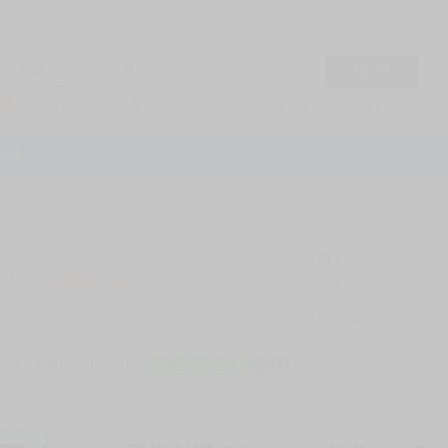
搜 尋
R1
商品標題
KSP
FF47
子午計畫
家庭教師
hololive
蔚藍檔案
鳴潮
Vspo
特集
評價
69299
登入時間
2026-08-07
公司名稱
買對動漫股份
帳號
bookstore
公司統編
24553282
註冊時間
2014-09-29
店鋪
服務時間: 10點-19點
一
二
三
四
五
六
日