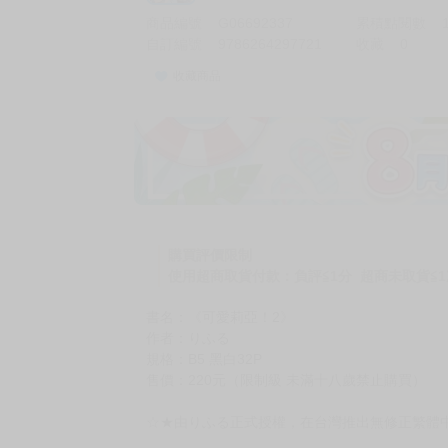
商品編號
G06692337
累積點閱數
自訂編號
9786264297721
收藏
0
收藏商品
購買評價限制
使用超商取貨付款：負評≦1分 超商未取貨≦1
書名：《可愛莉亞！2》
作者：りふる
規格：B5 黑白32P
售價：220元（限制級 未滿十八歲禁止購買）
☆★由りふる正式授權，在台灣推出無修正繁體