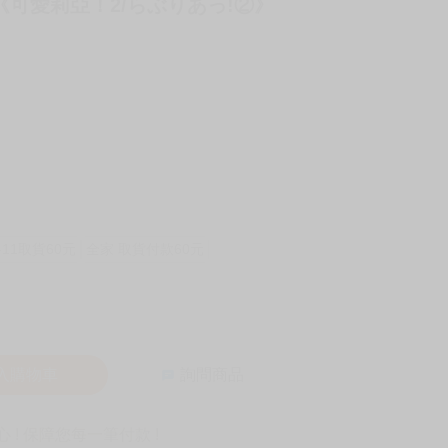
ふる 《可愛莉亞！2/らぶりあっ!②》
-11取貨60元
全家 取貨付款60元
入購物車
詢問商品
! 保障您每一筆付款 !