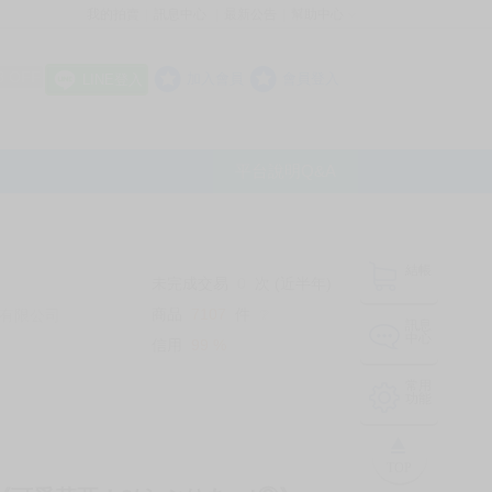
我的拍賣
訊息中心
最新公告
幫助中心
│
│
│
8 OFF
加入會員
會員登入
LINE登入
平台說明Q&A
結帳
未完成交易
0
次 (近半年)
商品
7107
件
有限公司
❔
訊息
中心
信用
99
%
常用
功能
TOP