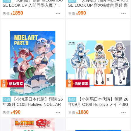
『大師級』預購 MEGAHOU
『大師級』預購 MEGAHOU
預購
預購
SE LOOK UP 入間同學入魔了！
SE LOOK UP 齊木楠雄的災難 齊
鈴木入間＆歐佩拉 套組 附特典
木楠雄 套組 附特典
1850
990
售價
售價
【小河馬日本代購】預購 26
【小河馬日本代購】預購 26
預購
預購
年09月 C108 Hololive NOEL AR
年09月 C108 Hololive メイドBIG
T part.8 繪師:わたお
3壓克力牌 繪師:わたお
490
1680
售價
售價