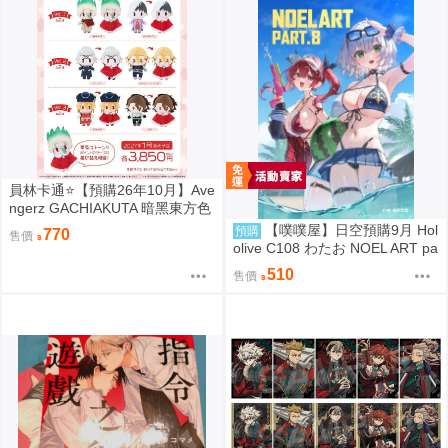
員林卡通⭐️【預購26年10月】Ave
ngerz GACHIAKUTA 暗黑東方色
彩 插圖卡片收藏集 中盒 0814
【噗噗屋】日空預購9月 Hol
預購
770
售價
olive C108 わたお NOEL ART pa
rt.8 白銀諾艾爾 寶鐘瑪琳 三期生
510
售價