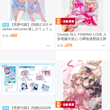
【黑夢代購】(預購)C103 H
預購
ololive miComet-推しがてぇてぇ
partⅡ- 社團名:空色姉妹 繪師:綾
Chobits 同人 FINDING LOVE 人
450
售價
香
形電腦天使心 小唧無邊雙插立牌
繪師：Bee Bee
370
售價
【黑夢代購】(預購)2026年
預購