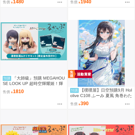
1480
1940
售價
售價
典
『大師級』預購 MEGAHOU
預購
SE LOOK UP 超時空輝耀姬！輝
耀&酒寄彩葉 套組 附特典
【噗噗屋】日空預購9月 Hol
預購
1810
售價
olive C108 ふーみ 夏風 角巻わた
角卷綿芽 watame
390
售價