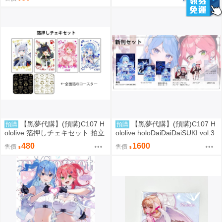
【黑夢代購】(預購)C107 H
【黑夢代購】(預購)C107 H
預購
預購
ololive 箔押しチェキセット 拍立
ololive holoDaiDaiDaiSUKI vol.3
得風卡片套組 社團名:空色姉妹
套組 社團名:空色姉妹 繪師:綾香
480
1600
售價
售價
繪師:綾香