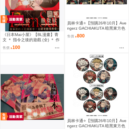
員林卡通⭐️【預購26年10月】Ave
ngerz GACHIAKUTA 暗黑東方色
彩 插圖卡片收藏集 中盒 0814
《日本Mai小屋》【BL漫畫】青
800
售價
文 ＊ 指令之後的遊戲 (全) ＊ 作
者：オオタコマメ
100
售價
員林卡通⭐️【預購26年10月】Ave
ngerz GACHIAKUTA 暗黑東方色