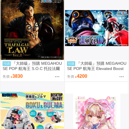
『大師級』預購 MEGAHOU
『大師級』預購 MEGAHOU
預購
預購
SE POP 航海王 S.O.C 托拉法爾
SE POP 航海王 Elevated Boost
加 羅 Ver.R
神領騎士團 曼麥亞 軍子宮
3830
4200
售價
售價