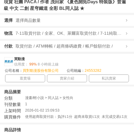
現貨 社團 PACA / 作者 茂田家 《夏色開拓Days 特裝版》普遍
級 中文 二創 星穹鐵道 全彩 BL同人誌 ★
選擇
選擇商品數量
物流
7-11取貨付款 / 全家、OK、萊爾富取貨付款 / 7-11純取貨 / 全家、OK、萊爾富純取貨 / 宅配/快遞 /
付款
取貨付款 / ATM轉帳 / 超商條碼繳費 / 帳戶餘額付款 /
買動漫
信用度：
99%
8 小時前上線
公司名稱：
買對動漫股份有限公司
公司統編：
24553282
逛賣場
賣家介紹
私訊賣家
商品摘要
分類
漫畫/輕小說 > 同人誌 > 女性向
刊登數量
1
上架時間
2026-01-02 15:09:53
購買條件
使用超商取貨付款：負評≦1分 超商未取貨≦1次 未完成交易≦1次
商品詳情