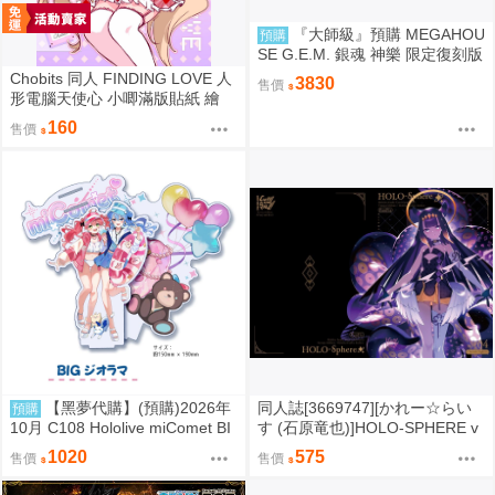
『大師級』預購 MEGAHOU
預購
SE G.E.M. 銀魂 神樂 限定復刻版
Chobits 同人 FINDING LOVE 人
3830
售價
形電腦天使心 小唧滿版貼紙 繪
師：Bee Bee
160
售價
【黑夢代購】(預購)2026年
同人誌[3669747][かれー☆らい
預購
10月 C108 Hololive miComet BI
す (石原竜也)]HOLO-SPHERE v
Gジオラマ 壓克力立牌 社團名:空
ol.04 (hololive )
1020
575
售價
售價
色姉妹 繪師:綾香