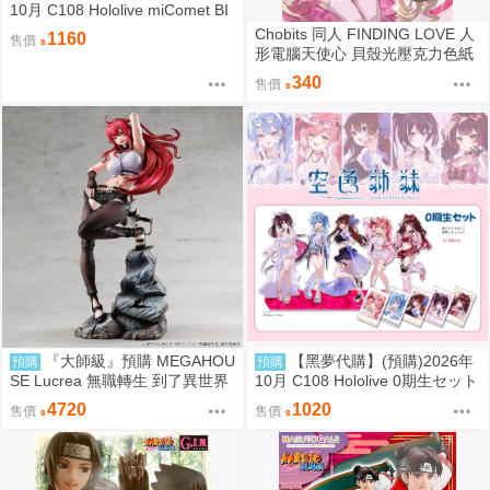
10月 C108 Hololive miComet BI
Gジオラマ 壓克力立牌 社團名:空
Chobits 同人 FINDING LOVE 人
1160
售價
色姉妹 繪師:綾香
形電腦天使心 貝殼光壓克力色紙
姊妹 繪師：Bee Bee
340
售價
『大師級』預購 MEGAHOU
【黑夢代購】(預購)2026年
預購
預購
SE Lucrea 無職轉生 到了異世界
10月 C108 Hololive 0期生セット
就拿出真本事 艾莉絲·格雷拉特
【非公式】套組 社團名:空色姉妹
4720
1020
售價
售價
繪師:綾香