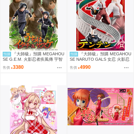
『大師級』預購 MEGAHOU
『大師級』預購 MEGAHOU
預購
預購
SE G.E.M. 火影忍者疾風傳 宇智
SE NARUTO GALS 女忍 火影忍
波鼬 & 宇智波佐助 再販
者疾風傳 天天 再販
3380
4990
售價
售價