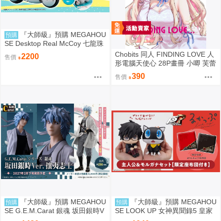
『大師級』預購 MEGAHOU
預購
SE Desktop Real McCoy 七龍珠
06 孫悟空&布瑪 限定復刻版
Chobits 同人 FINDING LOVE 人
2200
售價
形電腦天使心 28P畫冊 小唧 芙蕾
雅 繪師：Bee Bee
390
售價
『大師級』預購 MEGAHOU
『大師級』預購 MEGAHOU
預購
預購
SE G.E.M.Carat 銀魂 坂田銀時V
SE LOOK UP 女神異聞錄5 皇家
er. 攘夷志士
版 主人公＆摩爾加納 套組 附特