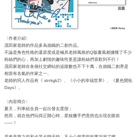
〈作者介紹〉
茂田家老師的作品多為崩鐵的二創作品。
不論是角色性格的還原度或是極具老師風格的Q版畫風都擄獲了不少
粉絲們的心，再加上劇情的趣味性更是讓粉絲們喜歡到不行！
茂田家老師在各個社交網站的追蹤數也不下十萬，在崩鐵二創界是
相當有名氣的作家之一。
老師的同人作品有《 strrkgk2》、《小小的幸福世界》、《夏色開拓
Days》。
〈內容簡介〉
夏天，列車組全員一起出發去度假；
然而，就在他們玩得正開心時，星核獵手們竟然也出現在眼前
——！
原來是穹之前和卡芙卡聊天時，不小心把度假的事說漏了嘴。