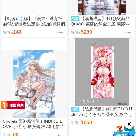
【動漫趴趴購】《漫畫》遭背叛
【漢斯模型】4月預約商品
預購
的S級冒險者決定跟心愛的奴隸們
QuesQ 萊莎的鍊金工房 萊莎琳
組成奴隸後宮公會 ８．柊咲．青
斯托特 婚紗禮服 婚禮Style 1/7 1
140
5280
售價
售價
文
111
【黑夢代購】(預購)C103 H
預購
ololive さくらみこ櫻巫女 みこち
ミニタペストリー(大) 掛軸 社團
Chobits 庫洛魔法使 FINDING L
1050
售價
X
名:空色姉妹 繪師:綾香
OVE 小櫻 小唧 芙蕾雅 A6明信片
繪師：Bee Bee
60
售價