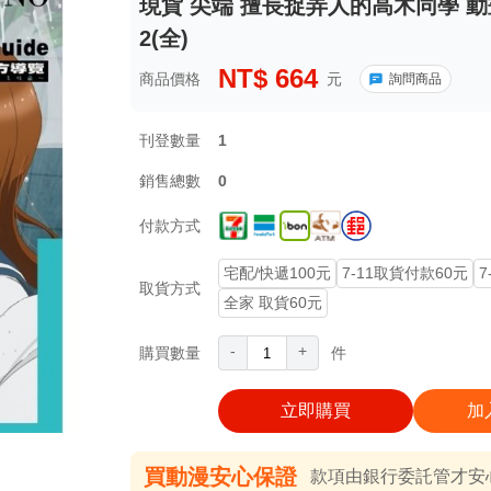
現貨 尖端 擅長捉弄人的高木同學 
2(全)
NT$
664
商品價格
元
詢問商品
刊登數量
1
銷售總數
0
付款方式
宅配/快遞100元
7-11取貨付款60元
7
取貨方式
全家 取貨60元
-
+
購買數量
件
立即購買
加
買動漫安心保證
款項由銀行委託管才安心 