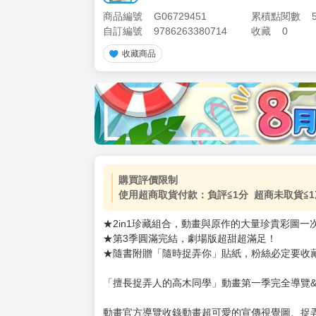
商品編號
G06729451
累積點閱數
自訂編號
9786263380714
收藏
0
收藏商品
加價購
( 共
1
件商品 )
(加購品) 買動漫★《$15元-
-
+