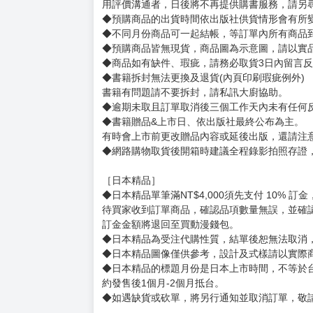
賣場規則
【下標前，請詳閱以下事項，完全同意才請下標
［一般商品］
◆有任何問題請聯繫客服。
用評價溝通者，日後將不再提供購書服務，請另
◆預購商品的出貨時間依出版社供貨情形會有所
◆不同月份商品可一起結帳，等訂單內所有商品
◆預購商品皆無現貨，商品圖為示意圖，請以實
◆商品如有缺件、瑕疵，請務必取貨3日內留言
◆書籍拆封無法更換及退貨(內頁印刷瑕疵例外)
書籍有問題請不要拆封，請私訊大廚協助。
◆逾期未取且訂單取消後三個工作天內未有任何
◆書籍贈品&上市日、依出版社最終公布為主。
有時會上市前更改贈品內容或延後出版，還請注
◆網路購物取貨後開箱時建議全程錄影拍照存證