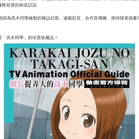
次 未完成交易≦1次 （近半年）
次擁有！
藏的捉弄臺詞化為貼紙，隨時隨地都要捉弄你！
&原作山本崇一朗老師的第二部插畫集合體登場！
弄名場面、故事回顧、角色服裝設定、背景／美術設計等大量精采的限定
優梶裕貴的精采訪談。
年山本老師為高木同學繪製的雜誌封面、連載彩頁、合作宣傳圖、推特隨筆插
愛「高木同學」的珍貴收藏品！