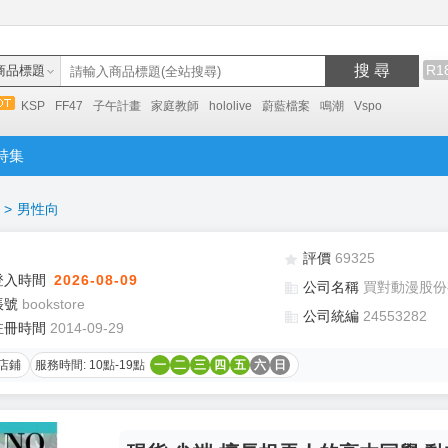
搜 尋
R1
商品標題
KSP
FF47
子午計畫
家庭教師
hololive
蔚藍檔案
鳴潮
Vspo
特集
>
男性向
評價
69325
登入時間
2026-08-09
公司名稱
買對動漫股份
帳號
bookstore
公司統編
24553282
註冊時間
2014-09-29
店鋪
服務時間: 10點-19點
一
二
三
四
五
六
日