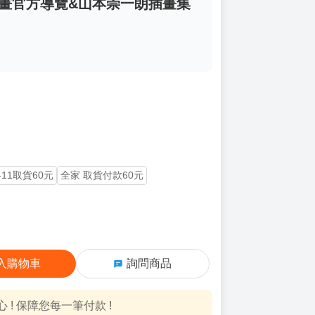
動畫官方導覽&山本崇一朗插畫集
-11取貨60元
全家 取貨付款60元
入購物車
詢問商品
! 保障您每一筆付款 !