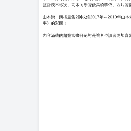
購買評價限制
使用超商取貨付款：負評≦1分 超商未取貨≦1
★2in1珍藏組合，動畫與原作的大量珍貴彩圖一
★第3季圓滿完結，劇場版超甜超滿足！
★隨書附贈「隨時捉弄你」貼紙，粉絲必定要收
「擅長捉弄人的高木同學」動畫第一季完全導覽
動畫官方導覽收錄動畫超可愛的宣傳視覺圖、捉
監督茂木琢次、高木同學聲優高橋李依、西片聲
山本崇一朗插畫集2則收錄2017年～2019
事》的彩圖！
內容滿載的超豐富畫冊絕對是讓各位讀者更加喜