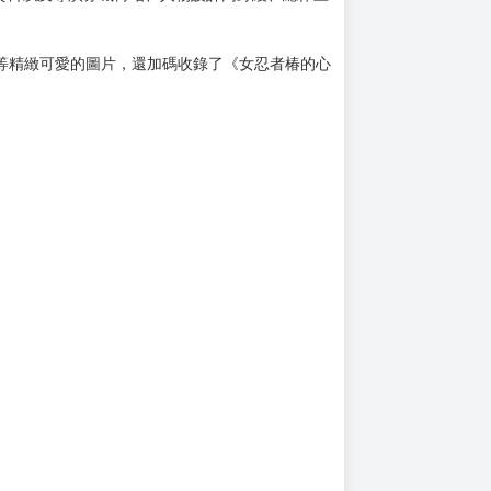
上架時間
本頁面最後編輯時間
2026-01-13 18:52:19
2026-05-27 17:32
資料以及導演赤城博昭、人物設計高野綾、總作畫
畫等精緻可愛的圖片，還加碼收錄了《女忍者椿的心