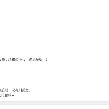
壞袋（快遞袋）
Ｅ破壞袋（快遞袋）
貨
）
?gid=3104440
服務，請務必小心，避免受騙！】