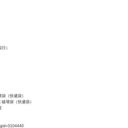
訂金，訂金將以專屬訂金賣場方式收取，
認收貨後，訂金賣場將由大廚取消，
，請慎重下單。
商品為準，可能有色差。
台灣到貨時間，發售及到貨時間依廠商實際出貨為準，
請諒解。
假日）