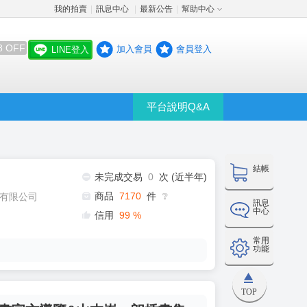
我的拍賣
訊息中心
最新公告
幫助中心
│
│
│
8 OFF
加入會員
會員登入
LINE登入
平台說明Q&A
結帳
未完成交易
0
次 (近半年)
商品
7170
件
有限公司
❔
訊息
中心
信用
99
%
常用
功能
TOP