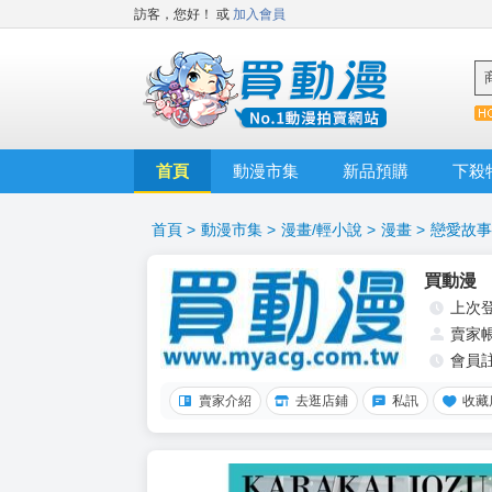
訪客，您好！
或
加入會員
首頁
動漫市集
新品預購
下殺
首頁
>
動漫市集
>
漫畫/輕小說
>
漫畫
>
戀愛故事
買動漫
上次
賣家
會員
賣家介紹
去逛店鋪
私訊
收藏