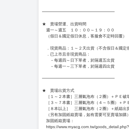
［日本精品］
◆日本精品單筆滿NT$4,000須先支付 10% 
待買家收到訂單商品，確認品項數量無誤，並確
訂金金額將退回至買動漫錢包。
◆日本精品為受注代購性質，結單後恕無法取消
◆日本精品圖像僅供參考，設計及式樣請以實際
◆日本精品的標題月份是日本上市時間，不等於
約發售後1個月-2個月抵台。
◆如遇缺貨或砍單，將另行通知並取消訂單，敬
━━━━━━━━━━━━━━━━━━
★ 賣場營運、出貨時間
週一～週五 １０：００～１９：００
（假日＆國定假日休息，客服會不定時回覆）
．現貨商品：１～２天出貨（不含假日＆國定
．已上市且非現貨商品：
－每週四～日下單者，於隔週五出貨
－每週一～三下單者，於隔週四出貨