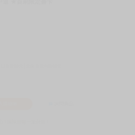
嶋中道 ★首刷限定書卡
-11取貨60元
全家 取貨付款60元
入購物車
詢問商品
! 保障您每一筆付款 !