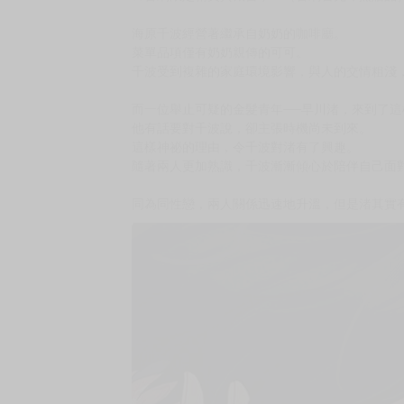
購買評價限制
使用超商取貨付款：負評≦1分 超商未取貨≦1
暫以日文版書封替代，一有中文版封面會立即替
預計出版日 2026年3月26日
★當「不會說謊」的誓言與抱持的祕密相互交錯
★一段尋找救贖的戀愛故事──
★首刷限定精美典藏書卡！（首刷售完即無贈品
海原千波經營著繼承自奶奶的咖啡廳。
菜單品項僅有奶奶親傳的可可。
千波受到複雜的家庭環境影響，與人的交情粗淺
而一位舉止可疑的金髮青年──早川渚，來到了這
他有話要對千波說，卻主張時機尚未到來。
這樣神祕的理由，令千波對渚有了興趣。
隨著兩人更加熟識，千波漸漸傾心於陪伴自己面
同為同性戀，兩人關係迅速地升溫，但是渚其實有