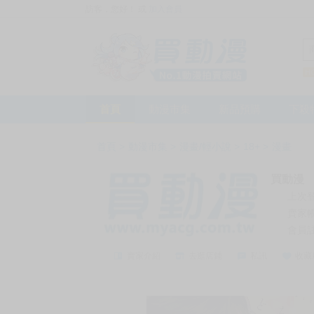
訪客，您好！
或
加入會員
首頁
動漫市集
新品預購
下殺
首頁
>
動漫市集
>
漫畫/輕小說
>
18+
>
漫畫
買動漫
上次
賣家
會員
賣家介紹
去逛店鋪
私訊
收藏