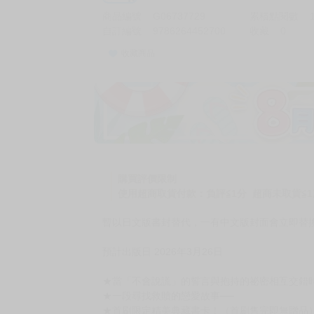
商品編號
G06737729
累積點閱數
自訂編號
9786264452700
收藏
0
收藏商品
加價購
( 共
1
件商品 )
(加購品) 買動漫★《$15元-
-
+