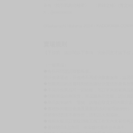
作者：仁嶋中道
日本BL漫畫家。
著有《指引我的北極星》、《黃綠之瞳》(青文出版
X：@nsmnkmc
©Nakamichi Nishima 2024 / KADOKAWA COR
賣場規則
【下標前，請詳閱以下事項，完全同意才請下標
［一般商品］
◆有任何問題請聯繫客服。