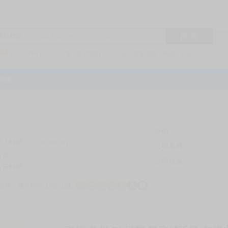
搜 尋
R1
商品標題
KSP
FF47
子午計畫
家庭教師
hololive
蔚藍檔案
鳴潮
Vspo
特集
評價
69309
登入時間
2026-08-07
公司名稱
買對動漫股份
帳號
bookstore
公司統編
24553282
註冊時間
2014-09-29
店鋪
服務時間: 10點-19點
一
二
三
四
五
六
日