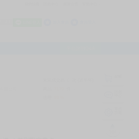
我的拍賣
訊息中心
最新公告
幫助中心
│
│
│
8 OFF
加入會員
會員登入
LINE登入
平台說明Q&A
結帳
未完成交易
0
次 (近半年)
商品
7170
件
有限公司
❔
訊息
中心
信用
99
%
常用
功能
TOP