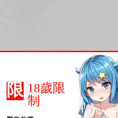
限
18歲限
制