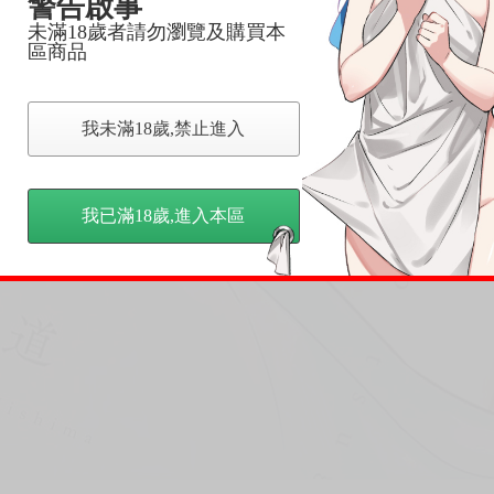
警告啟事
未滿18歲者請勿瀏覽及購買本
區商品
我未滿18歲,禁止進入
我已滿18歲,進入本區