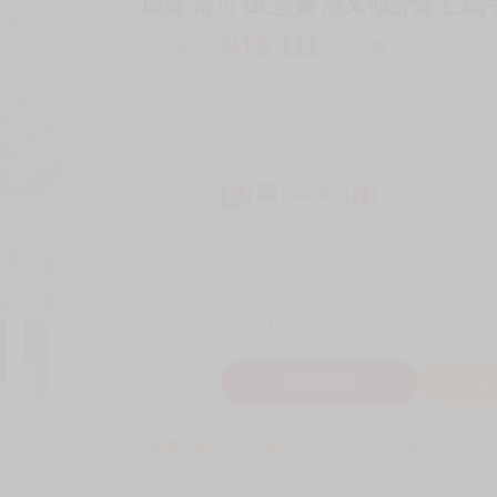
現貨 角川 BL漫畫 誰來傾訴愛 仁
NT$
111
商品價格
元
詢問商品
刊登數量
1
銷售總數
8
付款方式
宅配/快遞100元
7-11取貨付款60元
7
取貨方式
全家 取貨60元
-
+
購買數量
件
立即購買
加
買動漫安心保證
款項由銀行委託管才安心 