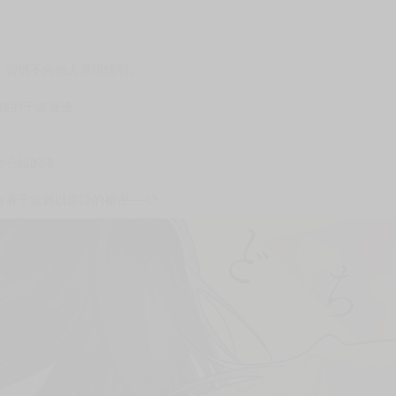
次 未完成交易≦1次 （近半年）
換！
時……
）
，習慣不向他人展現懦弱。
樣的千波身邊。
對心結的渚。
著千波難以原諒的祕密──!?