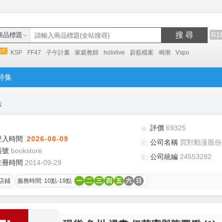
搜 尋
R1
商品標題
KSP
FF47
子午計畫
家庭教師
hololive
蔚藍檔案
鳴潮
Vspo
特集
法
評價
69325
登入時間
2026-08-09
公司名稱
買對動漫股份
帳號
bookstore
公司統編
24553282
註冊時間
2014-09-29
店鋪
服務時間: 10點-19點
一
二
三
四
五
六
日