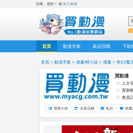
訪客，您好！
或
加入會員
首頁
動漫市集
新品預購
下殺
首頁
>
動漫市集
>
漫畫/輕小說
>
漫畫
>
奇幻/魔
買動漫
上次
賣家
會員
賣家介紹
去逛店鋪
私訊
收藏