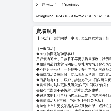
X（原twitter）：@nagimiso
©Nagimiso 2024 / KADOKAWA CORPORATION
賣場規則
【下標前，請詳閱以下事項，完全同意才請下標
［一般商品］
◆有任何問題請聯繫客服。
用評價溝通者，日後將不再提供購書服務，請另
◆預購商品的出貨時間依出版社供貨情形會有所
◆不同月份商品可一起結帳，等訂單內所有商品
◆預購商品皆無現貨，商品圖為示意圖，請以實
◆商品如有缺件、瑕疵，請務必取貨3日內留言
◆書籍拆封無法更換及退貨(內頁印刷瑕疵例外)
書籍有問題請不要拆封，請私訊大廚協助。
◆逾期未取且訂單取消後三個工作天內未有任何
◆書籍贈品&上市日、依出版社最終公布為主。
有時會上市前更改贈品內容或延後出版，還請注
◆網路購物取貨後開箱時建議全程錄影拍照存證