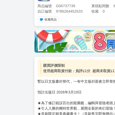
商品編號
G06737739
累積點閱數
自訂編號
9786264452533
收藏
0
收藏商品
購買評價限制
使用超商取貨付款：負評≦1分 超商未取貨≦1
暫以日文版書封替代，一有中文版封面會立即替
預計出版日 2026年3月19日
★為了修訂錯誤百出的龍圖鑑，編輯與冒險者踏
★引人入勝的獨特世界觀，展開全新的奇幻冒險
★首刷限定精美典藏書卡！（首刷售完即無贈品