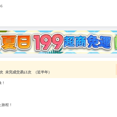
86
次 未完成交易≦1次 （近半年）
換！
上旅程！
！
）