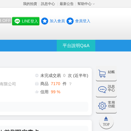
我的拍賣
訊息中心
最新公告
幫助中心
│
│
│
8 OFF
加入會員
會員登入
LINE登入
平台說明Q&A
結帳
未完成交易
0
次 (近半年)
商品
7170
件
有限公司
❔
訊息
中心
信用
99
%
常用
功能
TOP