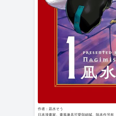
作者：凪水そう
日本漫畫家。畫風兼具可愛與細膩。除本作另有