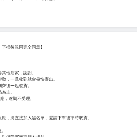
，下標後視同完全同意】
尋其他店家，謝謝。
變動，一旦收到就會盡快寄出。
到齊後一起發貨。
品為主。
反應，逾期不受理。
反應，將直接加入黑名單，還請下單後準時取貨。
意。
，以保障買賣家雙方權益。