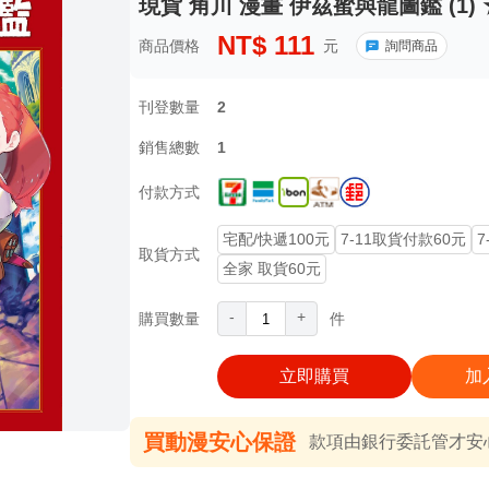
現貨 角川 漫畫 伊茲蜜與龍圖鑑 (1
NT$
111
商品價格
元
詢問商品
刊登數量
2
銷售總數
1
付款方式
宅配/快遞100元
7-11取貨付款60元
7
取貨方式
全家 取貨60元
-
+
購買數量
件
立即購買
加
買動漫安心保證
款項由銀行委託管才安心 