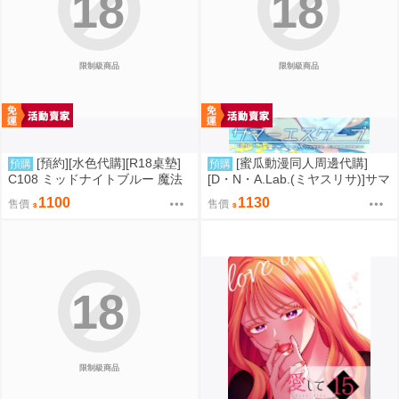
18
18
限制級商品
限制級商品
[預約][水色代購][R18桌墊]
[蜜瓜動漫同人周邊代購]
預購
預購
C108 ミッドナイトブルー 魔法
[D・N・A.Lab.(ミヤスリサ)]サマ
少女 伊莉雅&克洛伊 M字腿
ーエスケープ【A5アクリルフィ
1100
1130
售價
售價
ギュア】(A5壓克力立牌特典版)
(同人誌)
18
限制級商品