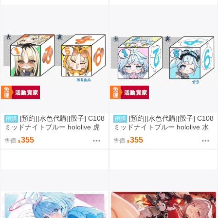
[預約][水色代購][骰子] C108
[預約][水色代購][骰子] C108
預購
預購
ミッドナイトブルー hololive 虎
ミッドナイトブルー hololive 水
金妃笑虎
宮枢
355
355
售價
售價