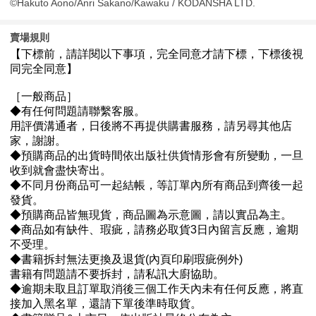
©Hakuto Aono/Anri Sakano/Kawaku / KODANSHA LTD.
賣場規則