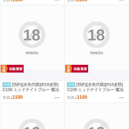
18
18
限制級商品
限制級商品
[預約][水色代購][R18桌墊]
[預約][水色代購][R18桌墊]
預購
預購
C108 ミッドナイトブルー 魔法
C108 ミッドナイトブルー 魔法
少女 伊莉雅&克洛伊&美遊 背後
少女 伊莉雅&克洛伊&美遊 服從
1100
1100
售價
售價
位