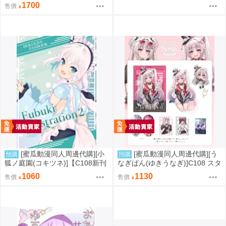
道 流螢
1700
售價
[蜜瓜動漫同人周邊代購][小
[蜜瓜動漫同人周邊代購][う
預購
預購
狐ノ庭園(コキツネ)]【C108新刊
なぎぱん(ゆきうなぎ)]C108 スタ
セット】Fubuki Illustration 2
レ新刊セット うなぎぱん(崩壞：
1060
1130
售價
售價
【特典付】(Hololive)(同人誌)
星穹鐵道)(同人誌)