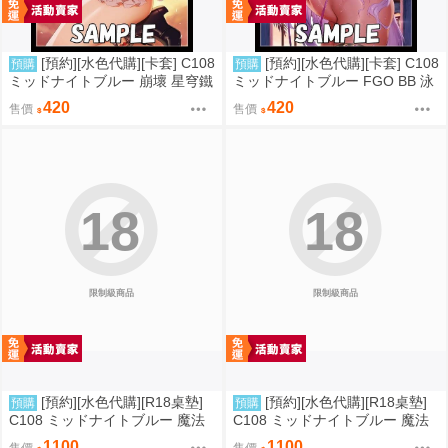
[預約][水色代購][卡套] C108
[預約][水色代購][卡套] C108
預購
預購
ミッドナイトブルー 崩壞 星穹鐵
ミッドナイトブルー FGO BB 泳
道 火花
裝ver
420
420
售價
售價
18
18
限制級商品
限制級商品
[預約][水色代購][R18桌墊]
[預約][水色代購][R18桌墊]
預購
預購
C108 ミッドナイトブルー 魔法
C108 ミッドナイトブルー 魔法
少女 美遊 M字腿
少女 伊莉雅&克洛伊&美遊 翹臀
1100
1100
售價
售價