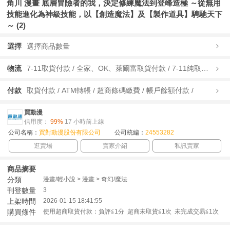
角川 漫畫 底層冒險者的我，決定修練魔法到登峰造極 ～從無用
技能進化為神級技能，以【創造魔法】及【製作道具】騁馳天下
～ (2)
選擇
選擇商品數量
物流
7-11取貨付款 / 全家、OK、萊爾富取貨付款 / 7-11純取貨 / 全家、OK、萊爾富純取貨 / 宅配/快遞 /
付款
取貨付款 / ATM轉帳 / 超商條碼繳費 / 帳戶餘額付款 /
買動漫
信用度：
99%
17 小時前上線
公司名稱：
買對動漫股份有限公司
公司統編：
24553282
逛賣場
賣家介紹
私訊賣家
商品摘要
分類
漫畫/輕小說 > 漫畫 > 奇幻/魔法
刊登數量
3
上架時間
2026-01-15 18:41:55
購買條件
使用超商取貨付款：負評≦1分 超商未取貨≦1次 未完成交易≦1次