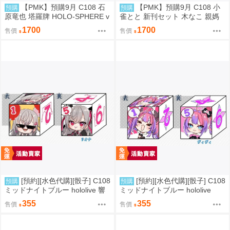
【PMK】預購9月 C108 石
【PMK】預購9月 C108 小
預購
預購
原竜也 塔羅牌 HOLO-SPHERE v
雀とと 新刊セット 木なこ 親媽
ol.04 Hololive
新刊套組 VSPO
1700
1700
售價
售價
[預約][水色代購][骰子] C108
[預約][水色代購][骰子] C108
預購
預購
ミッドナイトブルー hololive 響
ミッドナイトブルー hololive
咲リオナ
綺々羅々ヴィヴィ
355
355
售價
售價