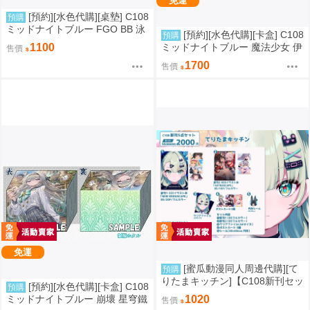
免運
[預約][水色代購][桌墊] C108
預購
ミッドナイトブルー FGO BB 泳
[預約][水色代購][卡盒] C108
預購
裝ver
ミッドナイトブルー 魔法少女 伊
1100
售價
莉雅&美遊&克洛伊
1700
售價
免運
[蜜瓜動漫同人周邊代購][て
預購
りたまキッチン]【C108新刊セッ
[預約][水色代購][卡盒] C108
預購
ト】NEW ERIDUSCAPEセット
ミッドナイトブルー 崩壞 星穹鐵
1020
售價
(絕區零)(同人誌)