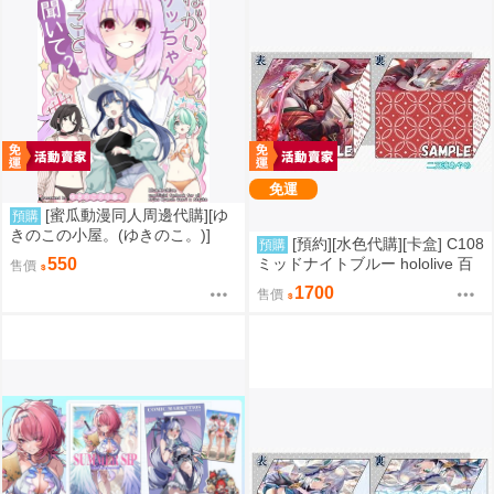
免運
[蜜瓜動漫同人周邊代購][ゆ
預購
きのこの小屋。(ゆきのこ。)]
[預約][水色代購][卡盒] C108
預購
【新刊セット】おねがいサッち
ミッドナイトブルー hololive 百
550
售價
ゃん、ゆうこと聞いて(蔚藍檔案)
鬼あやめ
1700
(同人誌)
售價