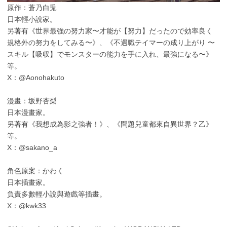
原作：蒼乃白兎
日本輕小說家。
另著有《世界最強の努力家〜才能が【努力】だったので効率良く
規格外の努力をしてみる〜》、《不遇職テイマーの成り上がり 〜
スキル【吸収】でモンスターの能力を手に入れ、最強になる〜》
等。
X：@Aonohakuto
漫畫：坂野杏梨
日本漫畫家。
另著有《我想成為影之強者！》、《問題兒童都來自異世界？乙》
等。
X：@sakano_a
角色原案：かわく
日本插畫家。
負責多數輕小說與遊戲等插畫。
X：@kwk33