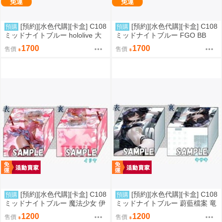
免運
免運
[預約][水色代購][卡盒] C108
[預約][水色代購][卡盒] C108
預購
預購
ミッドナイトブルー hololive 大
ミッドナイトブルー FGO BB
神ミオ
1700
1700
售價
售價
[預約][水色代購][卡盒] C108
[預約][水色代購][卡盒] C108
預購
預購
ミッドナイトブルー 魔法少女 伊
ミッドナイトブルー 蔚藍檔案 竜
莉雅
華キサキ
1200
1200
售價
售價