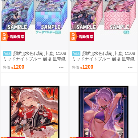
[預約][水色代購][卡盒] C108
[預約][水色代購][卡盒] C108
預購
預購
ミッドナイトブルー 崩壞 星穹鐵
ミッドナイトブルー 崩壞 星穹鐵
道 銀狼
道 緋英
1200
1200
售價
售價