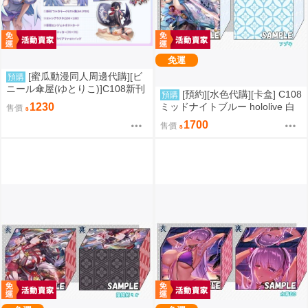
免運
[蜜瓜動漫同人周邊代購][ビ
預購
ニール傘屋(ゆとりこ)]C108新刊
[預約][水色代購][卡盒] C108
預購
セット【ビニール傘屋】(絕區零)
ミッドナイトブルー hololive 白
1230
售價
(同人誌)
上フブキ
1700
售價