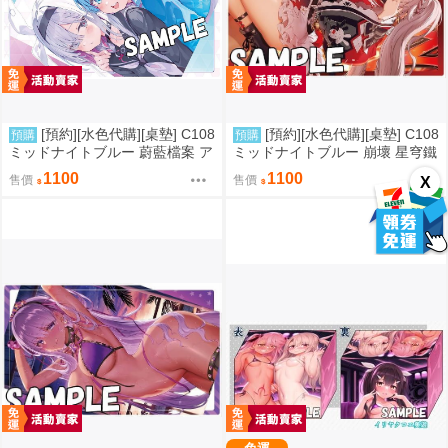
[預約][水色代購][桌墊] C108
[預約][水色代購][桌墊] C108
預購
預購
ミッドナイトブルー 蔚藍檔案 ア
ミッドナイトブルー 崩壞 星穹鐵
ロナ＆プラナ
道 火花
1100
1100
售價
售價
X