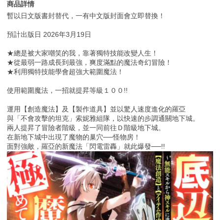
商品詳情
暫以日文版書封替代，一有中文版封面會立即替換！
預計出版日 2026年3月19日
★總是被大家嘲笑的我，靠著獨特技能改變人生！
★從最弱一路成長到最強，爽度滿點的魔法奇幻冒險！
★利用獨特技能學會超強大範圍魔法！
使用範圍魔法，一招就提昇等級１００!!
運用【創造魔法】及【製作道具】並以驚人速度進化的羅亞
與「不會攻擊的坦克」索妮雅組隊，以快速的步調通關地下城。
兩人提昇了冒險者階級，並一同前往Ｄ階級地下城。
在新地下城中出現了魔物的巢穴──怪物房！
面對強敵，羅亞的新魔法「閃電雷轟」就此爆發──!!