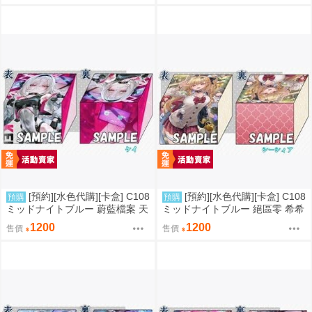
[預約][水色代購][卡盒] C108
[預約][水色代購][卡盒] C108
預購
預購
ミッドナイトブルー 蔚藍檔案 天
ミッドナイトブルー 絕區零 希希
童ケイ
芙
1200
1200
售價
售價