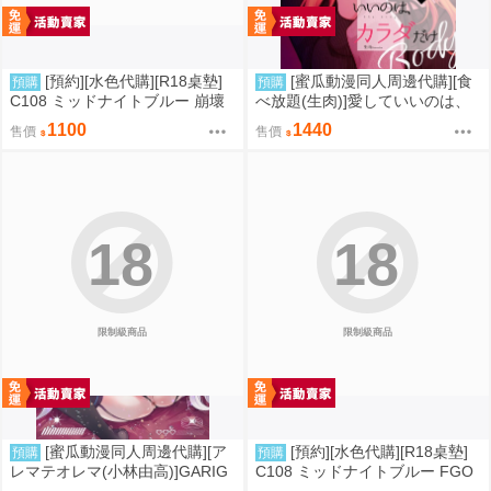
[預約][水色代購][R18桌墊]
[蜜瓜動漫同人周邊代購][食
預購
預購
C108 ミッドナイトブルー 崩壞
べ放題(生肉)]愛していいのは、
星穹鐵道 火花 誘惑
カラダだけ15【A5アクリルスタ
1100
1440
售價
售價
ンド】(A5壓克力立牌特典版)(同
人誌)
18
18
限制級商品
限制級商品
[蜜瓜動漫同人周邊代購][ア
[預約][水色代購][R18桌墊]
預購
預購
レマテオレマ(小林由高)]GARIG
C108 ミッドナイトブルー FGO