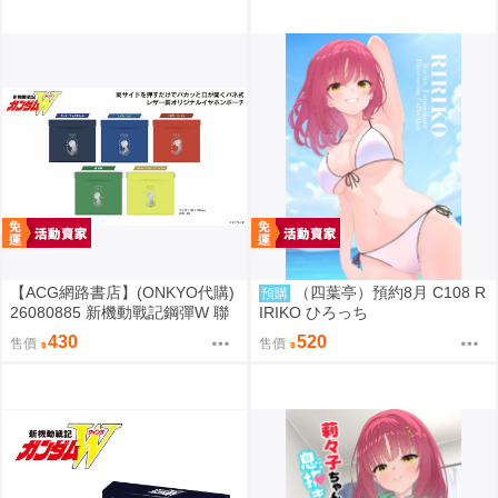
【ACG網路書店】(ONKYO代購)
（四葉亭）預約8月 C108 R
預購
26080885 新機動戰記鋼彈W 聯
IRIKO ひろっち
名耳機 收納包
430
520
售價
售價