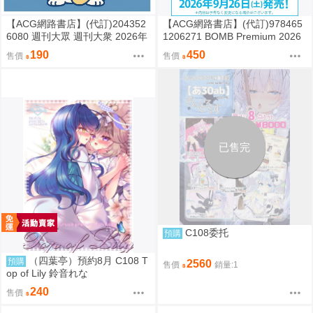
【ACG網路書店】(代訂)204352
【ACG網路書店】(代訂)978465
6080 週刊大眾 週刊大衆 2026年
1206271 BOMB Premium 2026
8月31日號 附:海報
封面:一ノ瀬瑠菜 附:雙面海報
190
450
售價
售價
已售完
C108委托
預購
（四葉亭）預約8月 C108 T
預購
2560
售價
銷量:1
op of Lily 鈴音れな
240
售價