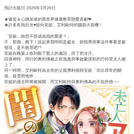
預計出版日 2026年3月26日
★爆笑＆心跳加速的異世界健康教育戀愛喜劇❤
★許多炙熱目光♥投向安妮，艾利歐特的腦袋大當機！
「安妮，妳想不想成為我的愛妾？」
不，那個，殿下！說起來我明明是處女，卻指導房事這件事要是被
發現，是不敬罪吧!?
安妮在晚宴上收到殿下驚人的邀請，捏了把冷汗。
回過神時，同行的奧利佛被之前負責房事啟蒙課程的巴特里夫人纏
上了。
同一時間，艾利歐特為去世的父親弗利德與安妮「非比尋常的關
係」疑雲而憔悴……
安妮的過去即將被揭開，而艾利歐特與奧利佛為此不知所措──