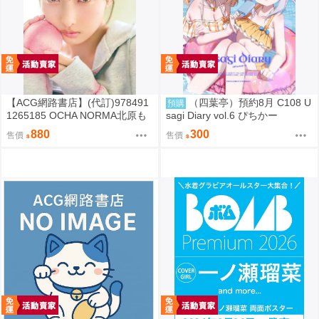
【ACG網路書店】(代訂)978491
（四葉亭）預約8月 C108 U
預購
1265185 OCHA NORMA北原も
sagi Diary vol.6 ぴちかー
も 寫真集「もももてぃーん。」
880
300
售價
售價