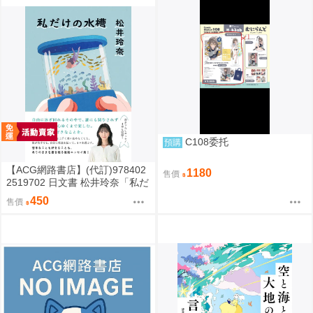
C108委托
預購
【ACG網路書店】(代訂)978402
1180
售價
2519702 日文書 松井玲奈「私だ
けの水槽」
450
售價