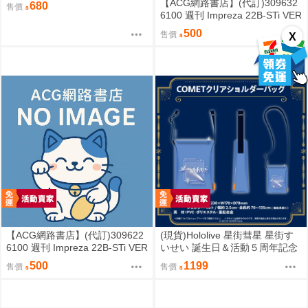
【ACG網路書店】(代訂)309632
680
售價
ンター PART 2 (其他)
6100 週刊 Impreza 22B-STi VER
SION をつくる (10)
500
售價
X
【ACG網路書店】(代訂)309622
(現貨)Hololive 星街彗星 星街す
6100 週刊 Impreza 22B-STi VER
いせい 誕生日＆活動５周年記念
SION をつくる (9)
COMET透明側背包 單肩背包
500
1199
售價
售價