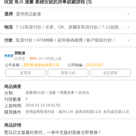
現貨 角川 漫畫 寡婦安妮的房事啟蒙課程 (3)
選擇
選擇商品數量
物流
7-11取貨付款 / 全家、OK、萊爾富取貨付款 / 7-11純取貨 / 全家、OK、萊爾富純取貨 / 宅配/快遞 /
付款
取貨付款 / ATM轉帳 / 超商條碼繳費 / 帳戶餘額付款 /
買動漫
信用度：
99%
10 小時前上線
公司名稱：
買對動漫股份有限公司
公司統編：
24553282
逛賣場
賣家介紹
私訊賣家
商品摘要
分類
漫畫/輕小說 > 漫畫 > 戀愛故事 > 女性向
刊登數量
2
上架時間
2026-01-15 18:41:55
購買條件
使用超商取貨付款：負評≦1分 超商未取貨≦1次 未完成交易≦1次
商品詳情
暫以日文版書封替代，一有中文版封面會立即替換！