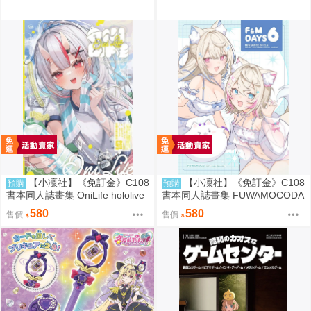
【小凜社】《免訂金》C108
【小凜社】《免訂金》C108
預購
預購
書本同人誌畫集 OniLife hololive
書本同人誌畫集 FUWAMOCODA
百鬼綾目
YS6 イコモチ hololive
580
580
售價
售價