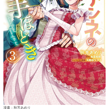
漫畫：秋芳あめり