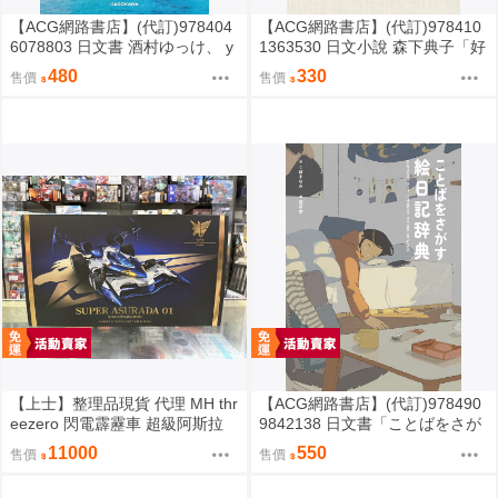
【ACG網路書店】(代訂)978404
【ACG網路書店】(代訂)978410
6078803 日文書 酒村ゆっけ、 y
1363530 日文小說 森下典子「好
ukke sakamura「明るい夜に、
日日記：季節のように生きる」
480
330
售價
售價
星を探して」
【上士】整理品現貨 代理 MH thr
【ACG網路書店】(代訂)978490
eezero 閃電霹靂車 超級阿斯拉
9842138 日文書「ことばをさが
完全變形 無壓克力盒 請詳閱內文
す絵日記辞典」YUEISHA DICTI
11000
550
售價
售價
ONARY