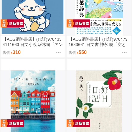
【ACG網路書店】(代訂)978433
【ACG網路書店】(代訂)978479
4111663 日文小說 坂木司「アン
1633661 日文書 神永 曉「空と
と幸福」
海と大地の言葉辞典」
310
550
售價
售價