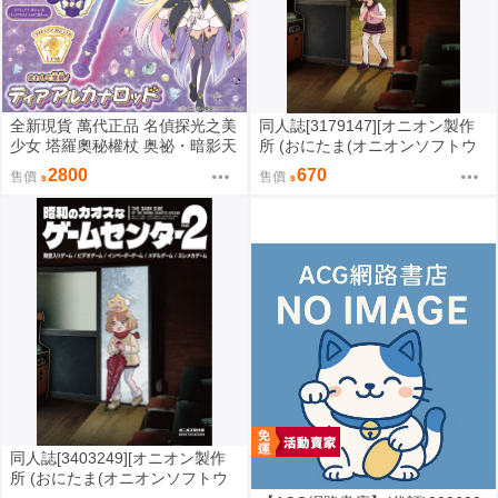
全新現貨 萬代正品 名偵探光之美
同人誌[3179147][オニオン製作
少女 塔羅奧秘權杖 奥祕・暗影天
所 (おにたま(オニオンソフトウ
使 權杖 法杖 魔法棒 變身器 森亞
ェア))]昭和のカオスなゲームセ
2800
670
售價
售價
露露卡
ンター (其他)
同人誌[3403249][オニオン製作
所 (おにたま(オニオンソフトウ
ェア))]昭和のカオスなゲームセ