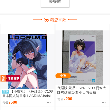
去提問
猜您喜歡
免運
代理版 景品 ESPRESTO 偶像大
【小凜社】《免訂金》C108
預購
師灰姑娘女孩 小日向美穗
書本同人誌畫集 LACRIMA hololi
200
售價
ve 一伊那爾栖
580
售價