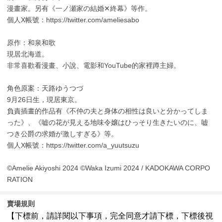
漫畫家。另有《一ノ瀬家の結婚✕終幕》等作。
個人X帳號：https://twitter.com/ameliesabo
原作：和泉和歌
現居北海道。
非常喜歡看漫畫、小說、電影和YouTube的家裡蹲主婦。
角色原案：天路ゆうつづ
9月26日生，現居東京。
負責插畫的作品有《不仲の夫と身体の相性は良いと分かってしま
った》、《嘘の花が見える地味令嬢はひっそり生きたいのに、嘘
つき公爵の求婚が激しすぎる》等。
個人X帳號：https://twitter.com/a_yuutsuzu
©Amelie Akiyoshi 2024 ©Waka Izumi 2024 / KADOKAWA CORPO
RATION
賣場規則