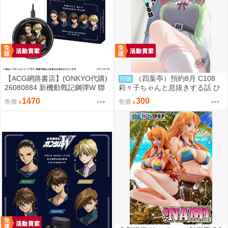
【ACG網路書店】(ONKYO代購)
（四葉亭）預約8月 C108
預購
26080884 新機動戰記鋼彈W 聯
莉々子ちゃんと息抜きする話 ひ
名耳機 專屬充電器
ろっち
1470
300
售價
售價