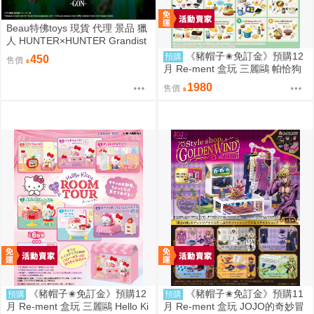
Beau特佛toys 現貨 代理 景品 獵
人 HUNTER×HUNTER Grandist
a 小傑 0206
《豬帽子✬免訂金》預購12
預購
450
售價
月 Re-ment 盒玩 三麗鷗 帕恰狗
烘焙食譜 中盒8入 0816
1980
售價
《豬帽子✬免訂金》預購12
《豬帽子✬免訂金》預購11
預購
預購
月 Re-ment 盒玩 三麗鷗 Hello Ki
月 Re-ment 盒玩 JOJO的奇妙冒