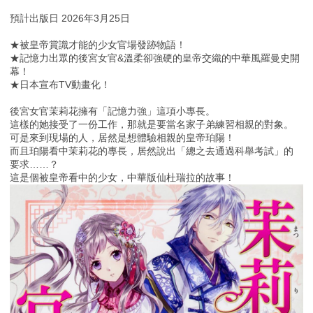
預計出版日 2026年3月25日
★被皇帝賞識才能的少女官場發跡物語！
★記憶力出眾的後宮女官&溫柔卻強硬的皇帝交織的中華風羅曼史開
幕！
★日本宣布TV動畫化！
後宮女官茉莉花擁有「記憶力強」這項小專長。
這樣的她接受了一份工作，那就是要當名家子弟練習相親的對象。
可是來到現場的人，居然是想體驗相親的皇帝珀陽！
而且珀陽看中茉莉花的專長，居然說出「總之去通過科舉考試」的
要求……？
這是個被皇帝看中的少女，中華版仙杜瑞拉的故事！