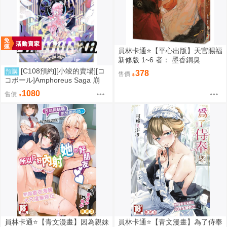
員林卡通⭐️【平心出版】天官賜福
新修版 1~6 者： 墨香銅臭
[C108預約][小竣的賣場][コ
預購
378
售價
コボール]Amphoreus Saga 崩
壞：星穹鐵道 同人誌id=3745928
1080
售價
員林卡通⭐️【青文漫畫】因為親妹
員林卡通⭐️【青文漫畫】為了侍奉