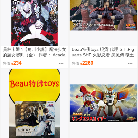
員林卡通⭐️【角川小說】魔法少女
Beau特佛toys 現貨 代理 S.H.Fig
的魔女審判（全） 作者： Acacia
uarts SHF 火影忍者 疾風傳 穢土
(附尼采書套)
轉身 宇智波斑 0209
234
2260
售價
售價