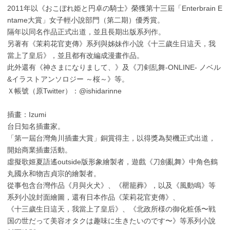
2011年以《おこぼれ姫と円卓の騎士》榮獲第十三屆「Enterbrain E
ntame大賞」女子輕小說部門（第二期）優秀賞。
隔年以同名作品正式出道，並且長期出版系列作。
另著有《茉莉花官吏傳》系列與姊妹作小說《十三歲生日這天，我
當上了皇后》，並且都有改編成漫畫作品。
此外還有《神さまになりまして、》及《刀剣乱舞-ONLINE- ノベル
&イラストアンソロジー ～桜～》等。
Ｘ帳號（原Twitter）：@ishidarinne
插畫：Izumi
台日知名插畫家。
「第一屆台灣角川插畫大賞」銅賞得主，以得獎為契機正式出道，
開始商業插畫活動。
虛擬歌姬夏語遙outside版形象繪製者，遊戲《刀劍亂舞》中角色鶴
丸國永和物吉貞宗的繪製者。
從事包含台灣作品《月與火犬》、《罌籠葬》，以及《風動鳴》等
系列小說封面繪圖，還有日本作品《茉莉花官吏傳》、
《十三歲生日這天，我當上了皇后》、《北政所様の御化粧係〜戦
国の世だって美容オタクは趣味に生きたいのです〜》等系列小說