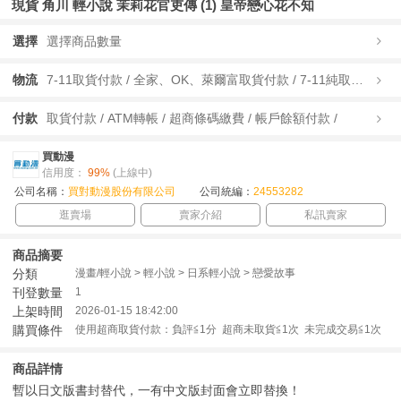
現貨 角川 輕小說 茉莉花官吏傳 (1) 皇帝戀心花不知
選擇
選擇商品數量
物流
7-11取貨付款 / 全家、OK、萊爾富取貨付款 / 7-11純取貨 / 全家、OK、萊爾富純取貨 / 宅配/快遞 /
付款
取貨付款 / ATM轉帳 / 超商條碼繳費 / 帳戶餘額付款 /
買動漫
信用度：
99%
(上線中)
公司名稱：
買對動漫股份有限公司
公司統編：
24553282
逛賣場
賣家介紹
私訊賣家
商品摘要
分類
漫畫/輕小說 > 輕小說 > 日系輕小說 > 戀愛故事
刊登數量
1
上架時間
2026-01-15 18:42:00
購買條件
使用超商取貨付款：負評≦1分 超商未取貨≦1次 未完成交易≦1次
商品詳情
暫以日文版書封替代，一有中文版封面會立即替換！