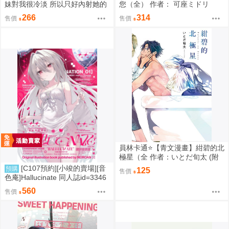
妹對我很冷淡 所以只好內射她的
您（全） 作者： 可座ミドリ
好朋友（全） 作者： あきさかや
266
314
售價
售價
もか
員林卡通⭐️【青文漫畫】紺碧的北
極星（全 作者：いとだ旬太 (附
尼采書套)
[C107預約][小竣的賣場][音
預購
125
售價
色庵]Hallucinate 同人誌id=3346
298
560
售價