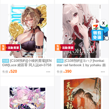
X
[C108預約][小竣的賣場][EN
[C108預約][ヨハク]honkai:
預購
預購
GW]Luce 絕區零 同人誌id=3758
star rail fanbook 1 by yohaku 崩
416
壞：星穹鐵道 同人誌id=3767971
520
390
售價
售價