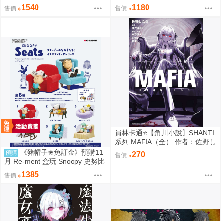
tty 秘密房間之旅 中盒6入 0816
險 服裝精品店 黃金之風 中盒6入
1540
1180
售價
售價
0816
員林卡通⭐️【角川小說】SHANTI
系列 MAFIA（全） 作者：佐野し
なの (附尼采書套)
《豬帽子✬免訂金》預購11
預購
270
售價
月 Re-ment 盒玩 Snoopy 史努比
悠閒座椅場景 中盒6入 0816
1385
售價