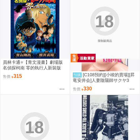
18
限制級商品
員林卡通⭐️【青文漫畫】劇場版
名偵探柯南 零的執行人新裝版
（全）作者：青山剛昌(附尼采書
[C108預約][小竣的賣場][昇
預購
315
售價
套)
竜安井会]人妻陰陽師サクヤ3
寝取り篇 同人誌id=3785657
330
售價
18