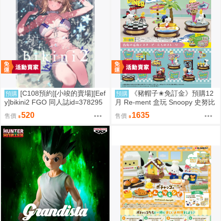
[C108預約][小竣的賣場][Eef
《豬帽子✬免訂金》預購12
預購
預購
y]bikini2 FGO 同人誌id=378295
月 Re-ment 盒玩 Snoopy 史努比
7
街角招牌場景 中盒6入 0816
520
1635
售價
售價