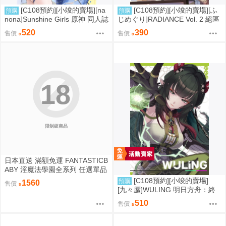
[C108預約][小竣的賣場][na
[C108預約][小竣的賣場][ふ
預購
預購
nona]Sunshine Girls 原神 同人誌
じめぐり]RADIANCE Vol. 2 絕區
id=3774614
零 同人誌id=3755087
520
390
售價
售價
18
限制級商品
日本直送 滿額免運 FANTASTICB
ABY 淫魔法學園全系列 任選單品
/ 3位學妹豪華全套組 疾風雷神
[C108預約][小竣的賣場]
預購
1560
售價
[九々蜃]WULING 明日方舟：終
末地 同人誌id=3774619
510
售價