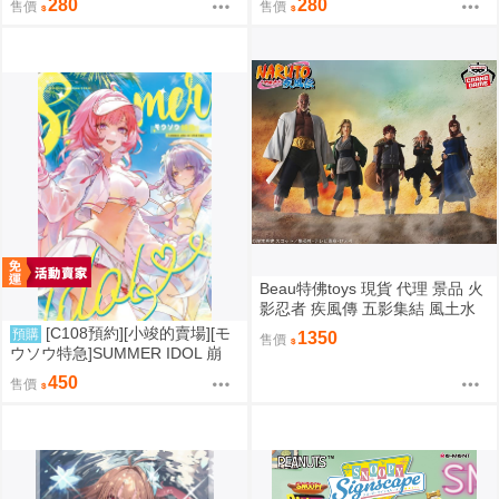
280
280
售價
售價
Beau特佛toys 現貨 代理 景品 火
影忍者 疾風傳 五影集結 風土水
影 我愛羅 大野木 照美冥 0302
[C108預約][小竣的賣場][モ
預購
1350
售價
ウソウ特急]SUMMER IDOL 崩
壞：星穹鐵道 同人誌id=3758363
450
售價