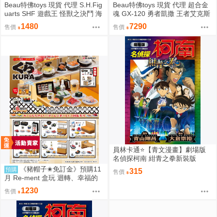
Beau特佛toys 現貨 代理 S.H.Fig
Beau特佛toys 現貨 代理 超合金
uarts SHF 遊戲王 怪獸之決鬥 海
魂 GX-120 勇者凱撒 王者艾克斯
馬瀬人 0209
凱撒 0209
1480
7290
售價
售價
員林卡通⭐️【青文漫畫】劇場版
名偵探柯南 紺青之拳新裝版
（全）作者：青山剛昌(附尼采書
《豬帽子✬免訂金》預購11
預購
315
售價
套)
月 Re-ment 盒玩 迴轉、幸福的
一盤 藏壽司 中盒6入 0816
1230
售價