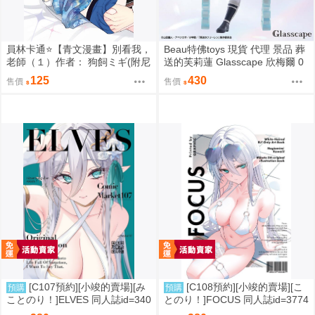
員林卡通⭐️【青文漫畫】別看我，
Beau特佛toys 現貨 代理 景品 葬
老師（１）作者： 狗飼ミギ(附尼
送的芙莉蓮 Glasscape 欣梅爾 0
采書套)
302
125
430
售價
售價
[C107預約][小竣的賣場][み
[C108預約][小竣的賣場][こ
預購
預購
ことのり！]ELVES 同人誌id=340
とのり！]FOCUS 同人誌id=3774
9788
475