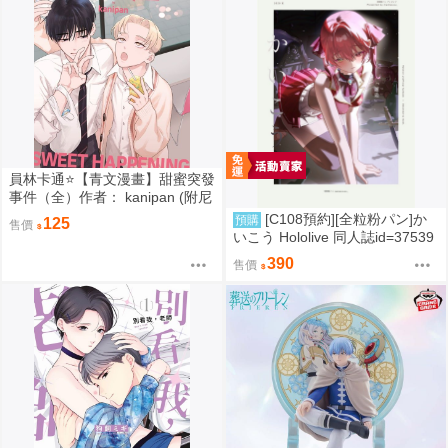
員林卡通⭐️【青文漫畫】甜蜜突發
事件（全）作者： kanipan (附尼
采書套)
[C108預約][全粒粉パン]か
預購
125
售價
いこう Hololive 同人誌id=37539
89
390
售價