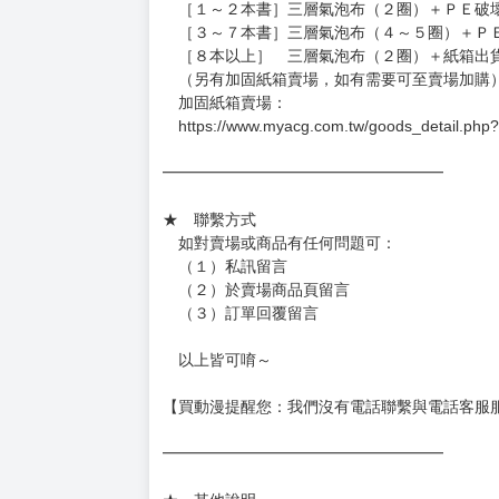
（假日＆國定假日休息，客服會不定時回覆）
．現貨商品：１～２天出貨（不含假日＆國定
．已上市且非現貨商品：
－每週四～日下單者，於隔週五出貨
－每週一～三下單者，於隔週四出貨
━━━━━━━━━━━━━━━━━━
★ 賣場出貨方式
［１～２本書］三層氣泡布（２圈）＋ＰＥ破
［３～７本書］三層氣泡布（４～５圈）＋Ｐ
［８本以上］ 三層氣泡布（２圈）＋紙箱出
（另有加固紙箱賣場，如有需要可至賣場加購
加固紙箱賣場：
https://www.myacg.com.tw/goods_detail.php
━━━━━━━━━━━━━━━━━━
★ 聯繫方式
如對賣場或商品有任何問題可：
（１）私訊留言