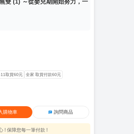
無雙 (1) ～從嬰兒期開始努力，一
-11取貨60元
全家 取貨付款60元
入購物車
詢問商品
! 保障您每一筆付款 !