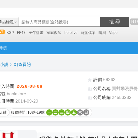
搜 尋
R1
商品標題
KSP
FF47
子午計畫
家庭教師
hololive
蔚藍檔案
鳴潮
Vspo
特集
小說
>
幻奇冒險
評價
69262
登入時間
2026-08-06
公司名稱
買對動漫股份
帳號
bookstore
公司統編
24553282
註冊時間
2014-09-29
店鋪
服務時間: 10點-19點
一
二
三
四
五
六
日