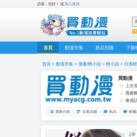
訪客，您好！
或
加入會員
首頁
動漫市集
新品預購
下殺
首頁
>
動漫市集
>
漫畫/輕小說
>
輕小說
>
日系輕
買動漫
上次
賣家
會員
賣家介紹
去逛店鋪
私訊
收藏