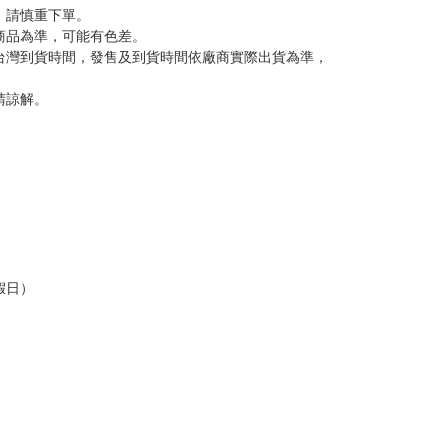
反應，將直接加入黑名單，還請下單後準時取貨。
意。
，以保障買賣家雙方權益。
訂金，訂金將以專屬訂金賣場方式收取，
認收貨後，訂金賣場將由大廚取消，
，請慎重下單。
商品為準，可能有色差。
台灣到貨時間，發售及到貨時間依廠商實際出貨為準，
請諒解。