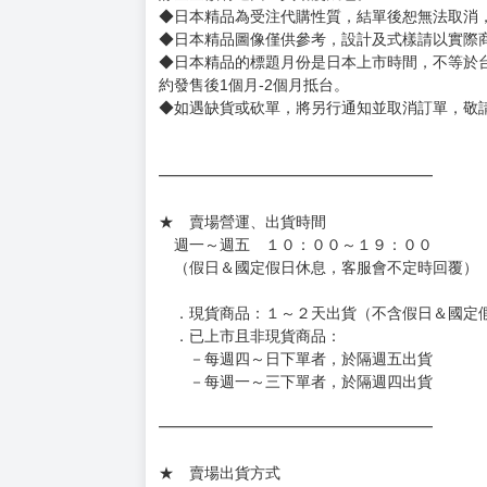
書籍有問題請不要拆封，請私訊大廚協助。
◆逾期未取且訂單取消後三個工作天內未有任何
◆書籍贈品&上市日、依出版社最終公布為主。
有時會上市前更改贈品內容或延後出版，還請注
◆網路購物取貨後開箱時建議全程錄影拍照存證
［日本精品］
◆日本精品單筆滿NT$4,000須先支付 10% 
待買家收到訂單商品，確認品項數量無誤，並確
訂金金額將退回至買動漫錢包。
◆日本精品為受注代購性質，結單後恕無法取消
◆日本精品圖像僅供參考，設計及式樣請以實際
◆日本精品的標題月份是日本上市時間，不等於
約發售後1個月-2個月抵台。
◆如遇缺貨或砍單，將另行通知並取消訂單，敬
━━━━━━━━━━━━━━━━━━
★ 賣場營運、出貨時間
週一～週五 １０：００～１９：００