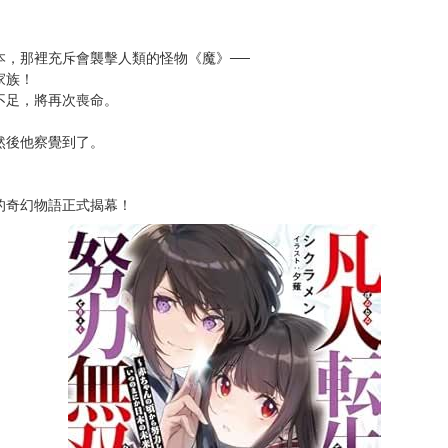
次 未完成交易≦1次 （近半年）
換！
本，那裡充斥會襲擊人類的怪物《魔》──
家族！
不足，將再次喪命。
然後他察覺到了。
！
的奇幻物語正式揭幕！