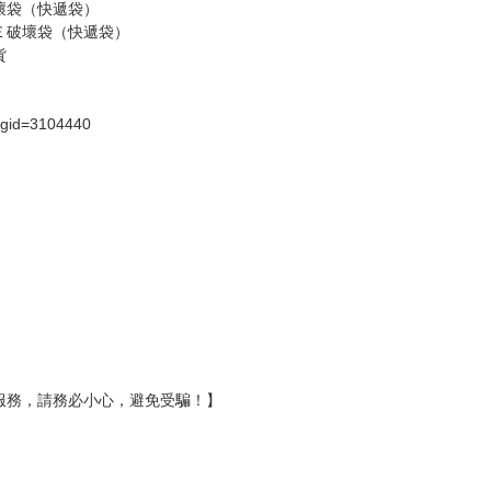
假日）
壞袋（快遞袋）
Ｅ破壞袋（快遞袋）
貨
）
?gid=3104440