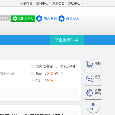
我的拍賣
訊息中心
最新公告
幫助中心
│
│
│
8 OFF
加入會員
會員登入
LINE登入
平台說明Q&A
結帳
未完成交易
0
次 (近半年)
商品
7043
件
有限公司
❔
訊息
中心
信用
99
%
常用
功能
TOP