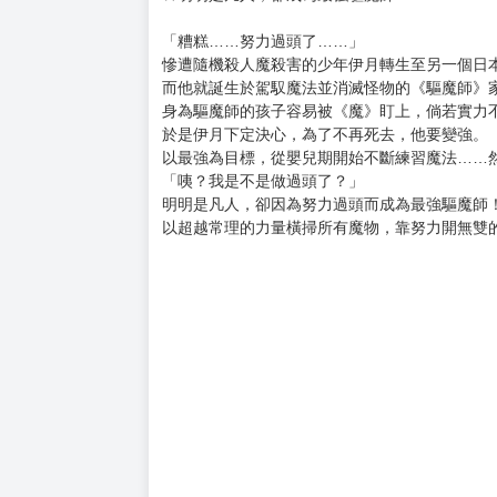
購買評價限制
使用超商取貨付款：負評≦1分 超商未取貨≦1
暫以日文版書封替代，一有中文版封面會立即替
預計出版日 2026年3月25日
★カクヨム年度綜合排行榜第一名
★最強主角╳無自覺無雙╳現代轉生
★明明是凡人，卻成為最強驅魔師！
「糟糕……努力過頭了……」
慘遭隨機殺人魔殺害的少年伊月轉生至另一個日
而他就誕生於駕馭魔法並消滅怪物的《驅魔師》
身為驅魔師的孩子容易被《魔》盯上，倘若實力
於是伊月下定決心，為了不再死去，他要變強。
以最強為目標，從嬰兒期開始不斷練習魔法……
「咦？我是不是做過頭了？」
明明是凡人，卻因為努力過頭而成為最強驅魔師
以超越常理的力量橫掃所有魔物，靠努力開無雙