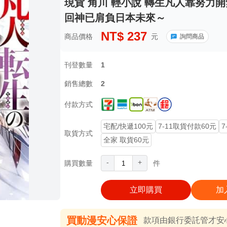
現貨 角川 輕小說 轉生凡人靠努力開
回神已肩負日本未來～
NT$
237
商品價格
元
詢問商品
刊登數量
1
銷售總數
2
付款方式
宅配/快遞100元
7-11取貨付款60元
7
取貨方式
全家 取貨60元
-
+
購買數量
件
立即購買
加
買動漫安心保證
款項由銀行委託管才安心 