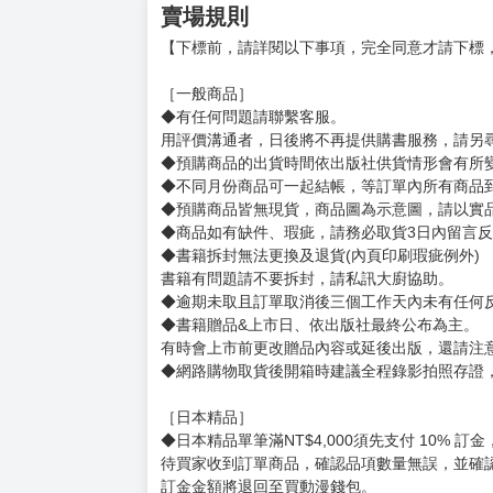
資歷五年的輕小說作家。創作各種類型的故事。
請多多指教。
插畫：夕薙
自由插畫家。現居東京。
©Shikuramen 2024 Illustration：Yuunagii 
賣場規則
【下標前，請詳閱以下事項，完全同意才請下標
［一般商品］
◆有任何問題請聯繫客服。
用評價溝通者，日後將不再提供購書服務，請另
◆預購商品的出貨時間依出版社供貨情形會有所
◆不同月份商品可一起結帳，等訂單內所有商品
◆預購商品皆無現貨，商品圖為示意圖，請以實
◆商品如有缺件、瑕疵，請務必取貨3日內留言
◆書籍拆封無法更換及退貨(內頁印刷瑕疵例外)