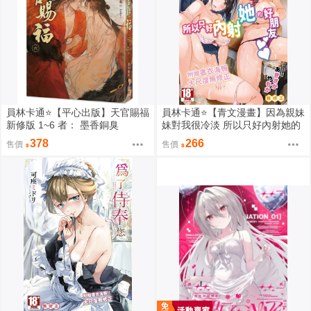
員林卡通⭐️【平心出版】天官賜福
員林卡通⭐️【青文漫畫】因為親妹
新修版 1~6 者： 墨香銅臭
妹對我很冷淡 所以只好內射她的
好朋友（全） 作者： あきさかや
378
266
售價
售價
もか