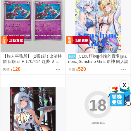
【旅人事務所】 (2張1組) 出清特
[C108預約][小竣的賣場][na
預購
價 日版 sI F 170/414 超夢 ミュ
nona]Sunshine Girls 原神 同人誌
ウツー PTCG 寶可夢 卡牌【原售
id=3774614
120
520
售價
售價
價480元 特價120元】
X
18
限制級商品