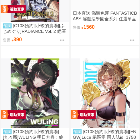
日本直送 滿額免運 FANTASTICB
ABY 淫魔法學園全系列 任選單品
/ 3位學妹豪華全套組 疾風雷神
[C108預約][小竣的賣場][ふ
預購
1560
售價
じめぐり]RADIANCE Vol. 2 絕區
零 同人誌id=3755087
390
售價
[C108預約][小竣的賣場]
[C108預約][小竣的賣場][EN
預購
預購
[九々蜃]WULING 明日方舟：終
GW]Luce 絕區零 同人誌id=3758