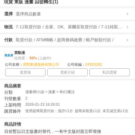
現貨 東販 漫畫 囚徒轉生(1)
選擇
選擇商品數量
物流
7-11取貨付款 / 全家、OK、萊爾富取貨付款 / 7-11純取貨 / 全家、OK、萊爾富純取貨 / 宅配/快遞 /
付款
取貨付款 / ATM轉帳 / 超商條碼繳費 / 帳戶餘額付款 /
買動漫
信用度：
99%
(上線中)
公司名稱：
買對動漫股份有限公司
公司統編：
24553282
逛賣場
賣家介紹
私訊賣家
商品摘要
分類
漫畫/輕小說 > 漫畫 > 奇幻/魔法
刊登數量
2
上架時間
2026-01-23 16:26:01
購買條件
使用超商取貨付款：負評≦1分 超商未取貨≦1次 未完成交易≦1次
商品詳情
目前暫以日文版書封替代，一有中文版封面立即替換