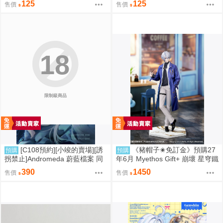
125
125
售價
售價
18
限制級商品
[C108預約][小竣的賣場][誘
《豬帽子✬免訂金》預購27
預購
預購
拐禁止]Andromeda 蔚藍檔案 同
年6月 Myethos Gift+ 崩壞 星穹鐵
人誌id=3727344
道 白厄 列車環遊記Ver 1/8 1011
390
1450
售價
售價