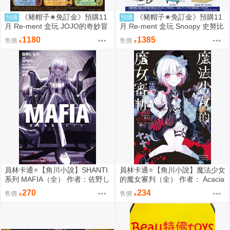
《豬帽子✬免訂金》預購11
《豬帽子✬免訂金》預購11
預購
預購
月 Re-ment 盒玩 JOJO的奇妙冒
月 Re-ment 盒玩 Snoopy 史努比
險 服裝精品店 黃金之風 中盒6入
悠閒座椅場景 中盒6入 0816
1180
1385
售價
售價
0816
員林卡通⭐️【角川小說】SHANTI
員林卡通⭐️【角川小說】魔法少女
系列 MAFIA（全） 作者：佐野し
的魔女審判（全） 作者： Acacia
なの (附尼采書套)
(附尼采書套)
270
234
售價
售價