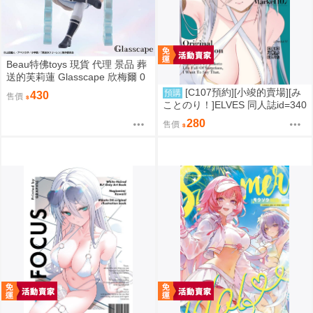
Beau特佛toys 現貨 代理 景品 葬
送的芙莉蓮 Glasscape 欣梅爾 0
302
[C107預約][小竣的賣場][み
預購
430
售價
ことのり！]ELVES 同人誌id=340
9788
280
售價