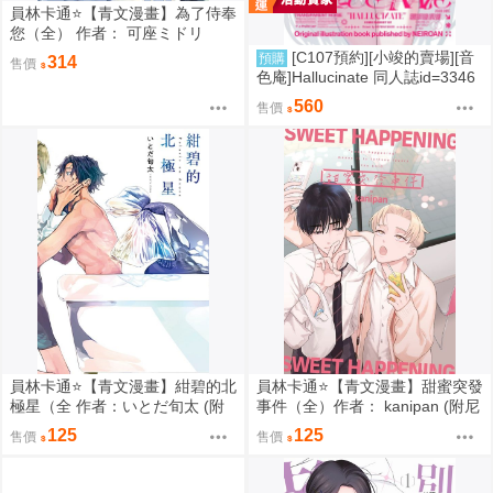
員林卡通⭐️【青文漫畫】為了侍奉
您（全） 作者： 可座ミドリ
[C107預約][小竣的賣場][音
預購
314
售價
色庵]Hallucinate 同人誌id=3346
298
560
售價
員林卡通⭐️【青文漫畫】紺碧的北
員林卡通⭐️【青文漫畫】甜蜜突發
極星（全 作者：いとだ旬太 (附
事件（全）作者： kanipan (附尼
尼采書套)
采書套)
125
125
售價
售價