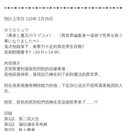
▪▫►▪▫►▪▫►▪▫►▪▫►▪▫►▪▫►▪▫►▪▫►▪▫►▪▫►▪▫►▪▫►▪▫►▪▫►▪▫►▪▫►
預計上市日 115年 2月25日
ホリエリュウ
《勇者と魔王のラブコメ》、《異世界編集者〜漫画で世界を救う
事になりました〜》
鬼才拍檔筆下，衝擊力十足的異世界生存戰!!
首刷附贈書卡!!（10 H x 14 W）
內容簡介
克里斯遭到逃獄死刑犯的自爆牽連，
當他回過神來，發現自己轉生到了劍與魔法的異世界。
與生俱來便擁有獨特能力的他，下定決心這次不想再過著無謂的人
生。
然而，前世的死刑犯們也轉生至這個世界來了……!?
目錄
第1話 第二回人生
第2話 滿坑滿谷哥布林
第3話 殺人餐車