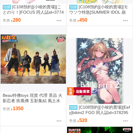
[C108預約][小竣的賣場][こ
[C108預約][小竣的賣場][モ
預購
預購
とのり！]FOCUS 同人誌id=3774
ウソウ特急]SUMMER IDOL 崩
475
壞：星穹鐵道 同人誌id=3758363
280
450
售價
售價
Beau特佛toys 現貨 代理 景品 火
影忍者 疾風傳 五影集結 風土水
影 我愛羅 大野木 照美冥 0302
[C108預約][小竣的賣場][Eef
預購
1350
售價
y]bikini2 FGO 同人誌id=378295
7
520
售價