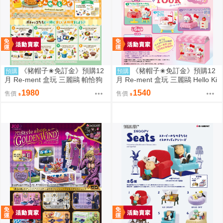
《豬帽子✬免訂金》預購12
《豬帽子✬免訂金》預購12
預購
預購
月 Re-ment 盒玩 三麗鷗 帕恰狗
月 Re-ment 盒玩 三麗鷗 Hello Ki
烘焙食譜 中盒8入 0816
tty 秘密房間之旅 中盒6入 0816
1980
1540
售價
售價