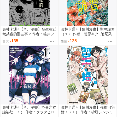
員林卡通⭐️【角川漫畫】發生在近
員林卡通⭐️【角川漫畫】聖母詭習
畿某處的那些事 2 作者：碓井ツ
（１） 作者：菅原キク (附尼采
カサ (附尼采書套)
書套)
135
125
售價
售價
員林卡通⭐️【角川漫畫】怪異之禍
員林卡通⭐️【角川漫畫】強推宅宅
詭祕劫（１） 作者：クラタヒロ
婚！（１） 作者：砂履シンシャ
ヤス (附尼采書套)
(附尼采書套)