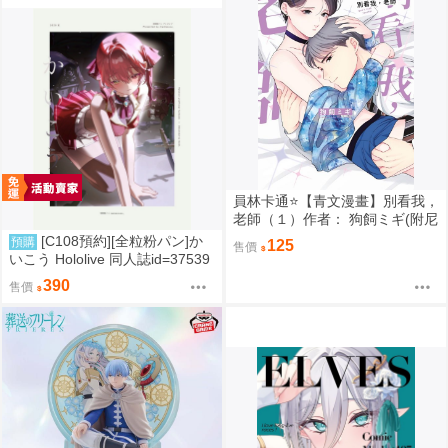
員林卡通⭐️【青文漫畫】別看我，
老師（１）作者： 狗飼ミギ(附尼
采書套)
[C108預約][全粒粉パン]か
預購
125
售價
いこう Hololive 同人誌id=37539
89
390
售價