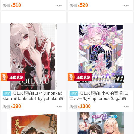
末地 同人誌id=3774619
416
510
520
售價
售價
[C108預約][ヨハク]honkai:
[C108預約][小竣的賣場][コ
預購
預購
star rail fanbook 1 by yohaku 崩
コボール]Amphoreus Saga 崩
壞：星穹鐵道 同人誌id=3767971
壞：星穹鐵道 同人誌id=3745928
390
1080
售價
售價