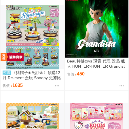
Beau特佛toys 現貨 代理 景品 獵
人 HUNTER×HUNTER Grandist
a 小傑 0206
《豬帽子✬免訂金》預購12
預購
450
售價
月 Re-ment 盒玩 Snoopy 史努比
街角招牌場景 中盒6入 0816
1635
售價