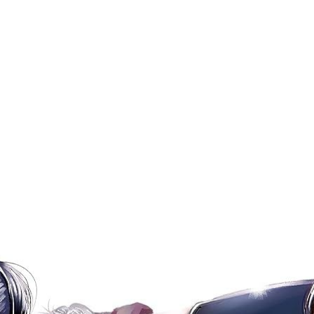
次 未完成交易≦1次 （近半年）
替換
▫►▪▫►▪▫►▪▫►▪▫►