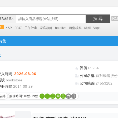
搜 尋
R1
商品標題
KSP
FF47
子午計畫
家庭教師
hololive
蔚藍檔案
鳴潮
Vspo
特集
法
評價
69264
登入時間
2026-08-06
公司名稱
買對動漫股份
帳號
bookstore
公司統編
24553282
註冊時間
2014-09-29
店鋪
服務時間: 10點-19點
一
二
三
四
五
六
日