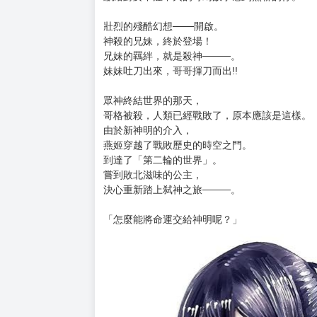
購買評價限制
使用超商取貨付款：負評≦1分 超商未取貨≦1
目前暫以日文版書封替代，一有中文版封面立即
▪▫►▪▫►▪▫►▪▫►▪▫►▪▫►▪▫►▪▫►▪▫►▪▫►▪▫►▪▫►▪
預計上市日 115年2月25 日
獻給對於不溫不火的奇幻故事感到無聊的你。
壯烈的殘酷幻想───開啟。
神殺的兄妹，終於登場！
兄妹的羈絆，就是殺神────。
妹妹吐刀出來，哥哥揮刀而出!!
眾神終結世界的那天，
哥格被殺，人類已經戰敗了，原本應該是這樣。
由於新神明的介入，
燕姬穿越了戰敗歷史的時空之門。
到達了「第二輪的世界」。