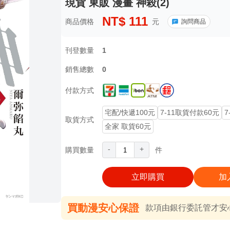
現貨 東販 漫畫 神殺(2)
NT$
111
商品價格
元
詢問商品
刊登數量
1
銷售總數
0
付款方式
宅配/快遞100元
7-11取貨付款60元
7
取貨方式
全家 取貨60元
-
+
購買數量
件
立即購買
加
買動漫安心保證
款項由銀行委託管才安心 