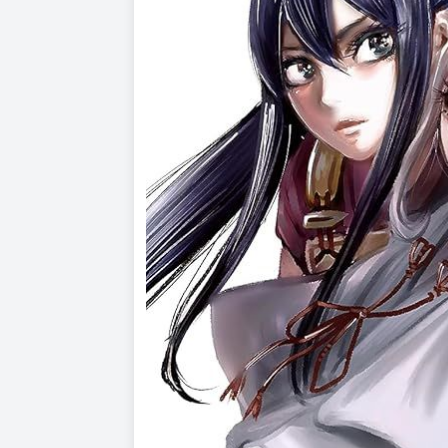
嘗到敗北滋味的公主，
決心重新踏上弑神之旅────。
「怎麼能將命運交給神明呢？」