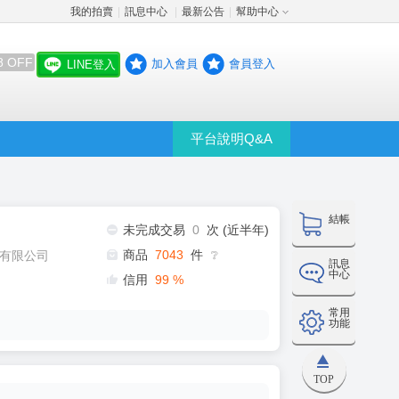
我的拍賣
訊息中心
最新公告
幫助中心
│
│
│
8 OFF
加入會員
會員登入
LINE登入
平台說明Q&A
結帳
未完成交易
0
次 (近半年)
商品
7043
件
有限公司
❔
訊息
中心
信用
99
%
常用
功能
TOP