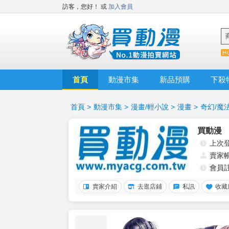
訪客，您好！
或
加入會員
首頁
動漫市集
新品預購
下殺
首頁
>
動漫市集
>
漫畫/輕小說
>
漫畫
>
奇幻/魔
買動漫
上次
賣家
會員
賣家介紹
去逛店鋪
私訊
收藏