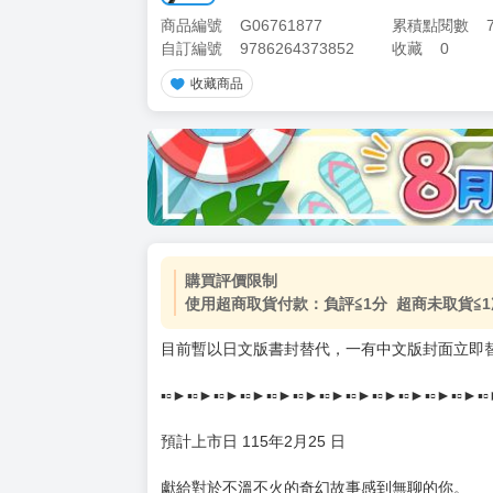
商品編號
G06761877
累積點閱數
自訂編號
9786264373852
收藏
0
收藏商品
加價購
( 共
1
件商品 )
(加購品) 買動漫★《$15元-
-
+