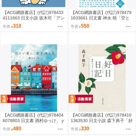
【ACG網路書店】(代訂)978433
【ACG網路書店】(代訂)978479
4111663 日文小說 坂木司「アン
1633661 日文書 神永 曉「空と
と幸福」
海と大地の言葉辞典」
310
550
售價
售價
【ACG網路書店】(代訂)978404
【ACG網路書店】(代訂)978410
6078803 日文書 酒村ゆっけ、 y
1363530 日文小說 森下典子「好
ukke sakamura「明るい夜に、
日日記：季節のように生きる」
480
330
售價
售價
星を探して」