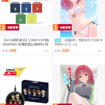
【ACG網路書店】(ONKYO代購)
（四葉亭）預約8月 C108 R
預購
26080885 新機動戰記鋼彈W 聯
IRIKO ひろっち
名耳機 收納包
430
520
售價
售價