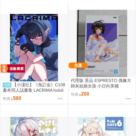
免運
代理版 景品 ESPRESTO 偶像大
【小凜社】《免訂金》C108
預購
師灰姑娘女孩 小日向美穗
書本同人誌畫集 LACRIMA hololi
200
售價
ve 一伊那爾栖
580
售價