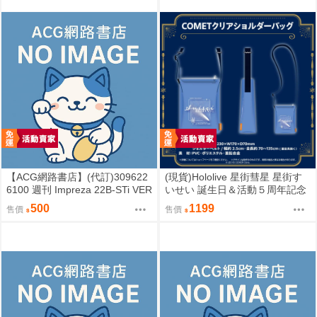
【ACG網路書店】(代訂)309622
(現貨)Hololive 星街彗星 星街す
6100 週刊 Impreza 22B-STi VER
いせい 誕生日＆活動５周年記念
SION をつくる (9)
COMET透明側背包 單肩背包
500
1199
售價
售價