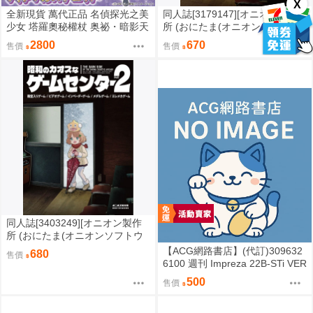
X
全新現貨 萬代正品 名偵探光之美
同人誌[3179147][オニオン製作
少女 塔羅奧秘權杖 奥祕・暗影天
所 (おにたま(オニオンソフトウ
使 權杖 法杖 魔法棒 變身器 森亞
ェア))]昭和のカオスなゲームセ
2800
670
售價
售價
露露卡
ンター (其他)
同人誌[3403249][オニオン製作
所 (おにたま(オニオンソフトウ
ェア))]昭和のカオスなゲームセ
【ACG網路書店】(代訂)309632
680
售價
ンター PART 2 (其他)
6100 週刊 Impreza 22B-STi VER
SION をつくる (10)
500
售價