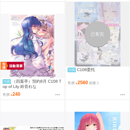
已售完
C108委托
預購
（四葉亭）預約8月 C108 T
預購
2560
售價
銷量:1
op of Lily 鈴音れな
240
售價