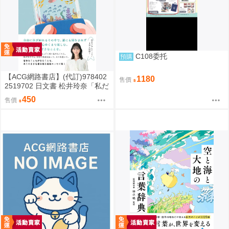
C108委托
預購
【ACG網路書店】(代訂)978402
1180
售價
2519702 日文書 松井玲奈「私だ
けの水槽」
450
售價