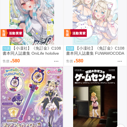
【小凜社】《免訂金》C108
【小凜社】《免訂金》C108
預購
預購
書本同人誌畫集 OniLife hololive
書本同人誌畫集 FUWAMOCODA
百鬼綾目
YS6 イコモチ hololive
580
580
售價
售價