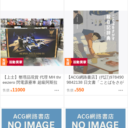
【上士】整理品現貨 代理 MH thr
【ACG網路書店】(代訂)978490
eezero 閃電霹靂車 超級阿斯拉
9842138 日文書「ことばをさが
完全變形 無壓克力盒 請詳閱內文
す絵日記辞典」YUEISHA DICTI
11000
550
售價
售價
ONARY