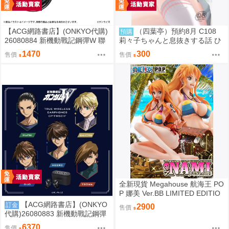
【ACG網路書店】(ONKYO代購)
（四葉亭）預約8月 C108
預購
26080884 新機動戰記鋼彈W 聯
莉々子ちゃんと息抜きする話 ひ
名耳機 專屬充電器
ろっち
1470
300
售價
售價
全新現貨 Megahouse 航海王 PO
P 娜美 Ver.BB LIMITED EDITIO
N PVC
【ACG網路書店】(ONKYO
訂金
2900
售價
代購)26080883 新機動戰記鋼彈
W 聯名耳機 CP-TWS01F
6370
售價