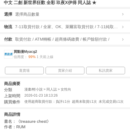
中文 二創 新世界狂歡 全彩 玖夜X伊得 同人誌 ★
選擇
選擇商品數量
物流
7-11取貨付款 / 全家、OK、萊爾富取貨付款 / 7-11純取貨 / 全家、OK、萊爾富純取貨 / 宅配/快遞 /
付款
取貨付款 / ATM轉帳 / 超商條碼繳費 / 帳戶餘額付款 /
買動漫Myacg2
信用度：
99%
1 天前上線
逛賣場
賣家介紹
私訊賣家
商品摘要
分類
漫畫/輕小說 > 同人誌 > 女性向
上架時間
2026-01-23 18:13:26
購買條件
使用超商取貨付款：負評≦1分 超商未取貨≦1次 未完成交易≦1次
商品詳情
書名：《treasure chest》
作者：RUM