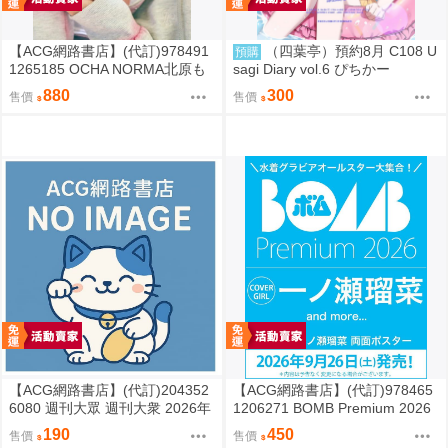
【ACG網路書店】(代訂)978491
（四葉亭）預約8月 C108 U
預購
1265185 OCHA NORMA北原も
sagi Diary vol.6 ぴちかー
も 寫真集「もももてぃーん。」
880
300
售價
售價
【ACG網路書店】(代訂)204352
【ACG網路書店】(代訂)978465
6080 週刊大眾 週刊大衆 2026年
1206271 BOMB Premium 2026
8月31日號 附:海報
封面:一ノ瀬瑠菜 附:雙面海報
190
450
售價
售價