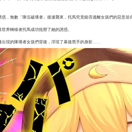
次 未完成交易≦1次 （近半年）
即替換
年都還未出版)
單，以免等待太久。
▫►▪▫►▪▫►
ラッシャーで、俺の異世界冒険者生活が崩壊の危機な件について
誘惑，無數「隊伍破壞者」接連襲來，托馬究竟能否逃離女孩們的惡意並
異世界轉移者托馬成功抵禦了她的誘惑。
連出現的隊壞者女孩們背後，浮現了幕後黑手的身影……