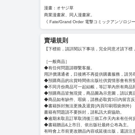
作者簡介
原作：御鷹穂積
小說家。以《完成復仇者的第二人生異世界譚》
著有：《歡迎來到難攻不落的魔王城～認定不需
幹部～》等小說作品。
漫畫：オヤジ草
商業漫畫家、同人漫畫家。
《 Fate/Grand Order 電撃コミックア
賣場規則
【下標前，請詳閱以下事項，完全同意才請下標
［一般商品］
◆有任何問題請聯繫客服。