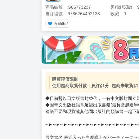
商品編號
G06773237
累積點閱數
自訂編號
9786264492133
收藏
1
收藏商品
加價購
( 共
1
件商品 )
(加購品) 買動漫★《$15元-
-
+