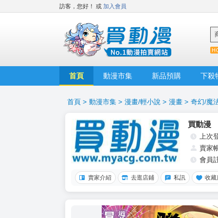
訪客，您好！
或
加入會員
首頁
動漫市集
新品預購
下殺
首頁
>
動漫市集
>
漫畫/輕小說
>
漫畫
>
奇幻/魔
買動漫
上次
賣家
會員
賣家介紹
去逛店鋪
私訊
收藏