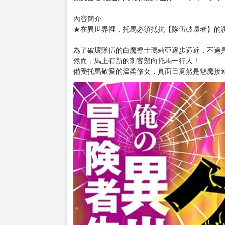
購買評價限制
使用超商取貨付款：負評≦1分 超商未取貨≦1
◆目前暫以日文版書封替代，一有中文版封面立
◆因青文出版社很常延後出版書籍(最長曾超過半
建議不要和現貨或其他間出版社的預購書一起下
▪▫►▪▫►▪▫►▪▫►▪▫►▪▫►▪▫►▪▫►▪▫►▪▫►▪▫►▪▫►▪
原文書名 最近入った白魔導士がパーティーク
內容簡介
★在異世界裡，托馬必須抵抗【隊伍破壞者】的
為了破壞隊伍的白魔導士瑪莉亞逐步逼近，不過
然而，馬上有新的刺客襲向托馬一行人！
備受托馬敬愛的溫柔修女，真面目竟然是魅魔接