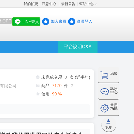
我的拍賣
訊息中心
最新公告
幫助中心
│
│
│
8 OFF
加入會員
會員登入
LINE登入
平台說明Q&A
結帳
未完成交易
0
次 (近半年)
商品
7170
件
有限公司
❔
訊息
中心
信用
99
%
常用
功能
TOP