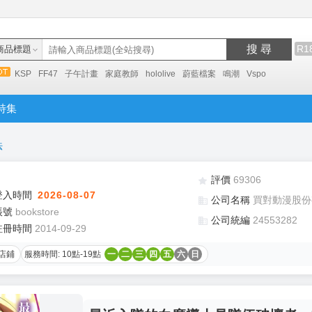
搜 尋
R1
商品標題
KSP
FF47
子午計畫
家庭教師
hololive
蔚藍檔案
鳴潮
Vspo
特集
法
評價
69306
登入時間
2026-08-07
公司名稱
買對動漫股份
帳號
bookstore
公司統編
24553282
註冊時間
2014-09-29
店鋪
服務時間: 10點-19點
一
二
三
四
五
六
日