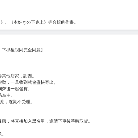
一作出道。
負面狀態而被踢出勇者隊伍的黑魔導士，被魔王軍招攬為最高
ンソロジー》、《本好きの下克上》等合輯的作畫。
，下標後視同完全同意】