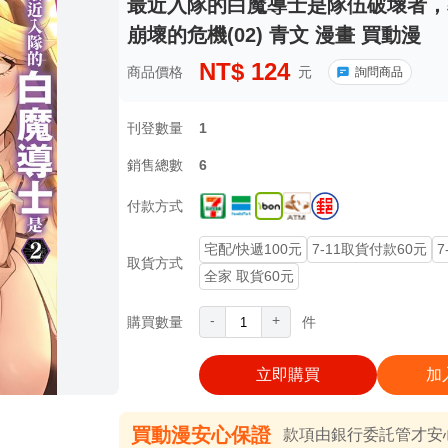
最近入隊的白魔導士是隊伍破壞者，
崩壞的危機(02) 青文 漫畫 買動漫
NT$
124
商品價格
元
詢問商品
刊登數量
1
銷售總數
6
付款方式
宅配/快遞100元
7-11取貨付款60元
7
取貨方式
全家 取貨60元
-
+
購買數量
件
立即購買
加
買動漫安心保證
款項由銀行委託管才安心 