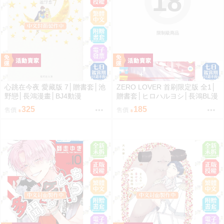
18
限制級商品
心跳在今夜 愛藏版 7│贈書套│池
ZERO LOVER 首刷限定版 全1│
野戀│長鴻漫畫│BJ4動漫
贈書套│ヒロハルヨシ│長鴻BL漫
畫│BJ4動漫
325
185
售價
售價