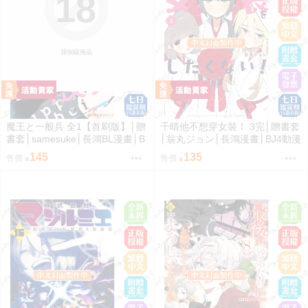
18
限制級商品
魔王と一般兵 全1【首刷版】│贈
千晴他不想穿女裝！ 3完│贈書套
書套│samesuke│長鴻BL漫畫│B
│翁丸ジョン│長鴻漫畫│BJ4動漫
J4動漫
145
135
售價
售價