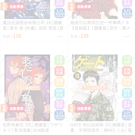
魔法光源股份有限公司 16│贈書
最後可以再拜託您一件事嗎？ 8
套│青木 裕 (作畫), 岩田 雪花 (原
【首刷版】│贈書套│原作：鳳ナ
作)│長鴻漫畫│BJ4動漫
ナ漫畫：ほおのきソラ│長鴻漫畫
135
135
售價
售價
│BJ4動漫
化野奇象官 3完│贈書套│ワザワ
GATE 奇幻自衛隊 10│贈書套│漫
キリ│長鴻漫畫│BJ4動漫
畫：竿尾悟原作：柳内たくみ│長