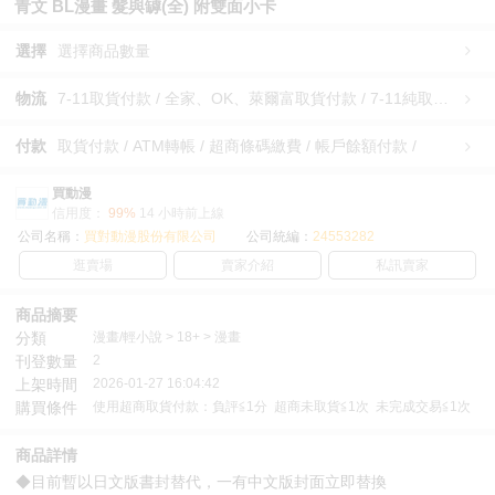
青文 BL漫畫 髮與罅(全) 附雙面小卡
選擇
選擇商品數量
物流
7-11取貨付款 / 全家、OK、萊爾富取貨付款 / 7-11純取貨 / 全家、OK、萊爾富純取貨 / 宅配/快遞 /
付款
取貨付款 / ATM轉帳 / 超商條碼繳費 / 帳戶餘額付款 /
買動漫
信用度：
99%
14 小時前上線
公司名稱：
買對動漫股份有限公司
公司統編：
24553282
逛賣場
賣家介紹
私訊賣家
商品摘要
分類
漫畫/輕小說 > 18+ > 漫畫
刊登數量
2
上架時間
2026-01-27 16:04:42
購買條件
使用超商取貨付款：負評≦1分 超商未取貨≦1次 未完成交易≦1次
商品詳情
◆目前暫以日文版書封替代，一有中文版封面立即替換