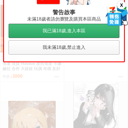
X
警告啟事
未滿18歲者請勿瀏覽及購買本區商品
我已滿18歲,進入本區
星工坊 崩壞 星穹鐵道 黑塔 動漫
我未滿18歲,禁止進入
免運
抱枕套 等身抱枕套 枕頭套
900
售價
免運 現貨 Hololive 星街彗星 卡娜
赫拉 合作 大娃娃 玩偶 布偶 友好
抱抱大娃娃 星街すいせい カナヘ
3000
售價
イの小動物 なかよしハグぬいぐ
るみ