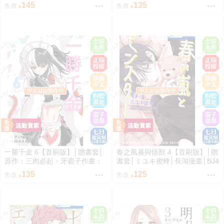
鴻漫畫│BJ4動漫
145
135
售價
售價
一勝千金 6【首刷版】│贈書套│
春之風暴與怪獸 4【首刷版】│贈
原作：三肉必起・牙霸子作畫：
書套│ミユキ蜜蜂│長鴻漫畫│BJ4
MAAM│長鴻漫畫│BJ4動漫
動漫
135
125
售價
售價