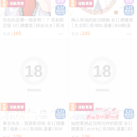
現在的是哪一個多聞！？ 首刷限
兩人幸福的政治聯姻 全1│贈書套
定版 10│贈書套│師走ゆき│長鴻
│犬太郎│長鴻BL漫畫│BJ4動漫
漫畫│BJ4動漫
165
145
售價
售價
18
18
限制級商品
限制級商品
東京先生，我喜歡你啦 全1│贈書
紬想要挑起兒時玩伴的慾望 全1│
套│端倉ジル│長鴻BL漫畫│BJ4
贈書套│めがね│長鴻BL漫畫│BJ
動漫
4動漫
135
135