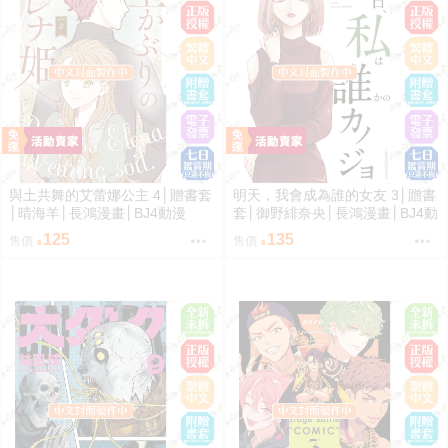
與土共舞的艾蕾娜公主 4│贈書套
明天，我會成為誰的女友 3│贈書
│晴海羊│長鴻漫畫│BJ4動漫
套│御野緋奈央│長鴻漫畫│BJ4動
漫
125
135
售價
售價