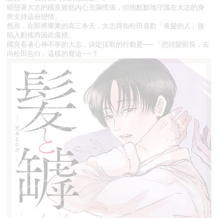
暗戀著大志的國良雖然內心充滿慌張，但他默默地守護在大志的身
旁支持這份戀情。
然而，在即將畢業的高三冬天，大志得知松田喜歡「長髮的人」後
陷入動搖而因此落榜。
國良看著心神不寧的大志，決定採取的行動是── 「把頭髮留長，去
向松田告白」這樣的脅迫──？