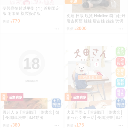
免運
夢與戀情難以平衡 (全) 首刷限定
版 附限量 複製簽名板
免運 日版 現貨 Hololive 獅白牡丹
唐吉柯德 娃娃 唐吉娃 娃娃 玩偶
770
售價
ドン・キホーテ もちどる 獅白ぼ
3000
售價
たん
18
限制級商品
異邦人 6【首刷版】│贈書套│첩
犬田同學 1【首刷版】│贈書套│
│長鴻BL漫畫│BJ4動漫
まったくモー助│長鴻漫畫│BJ4
動漫
380
175
售價
售價