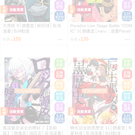
大黑暗 9│贈書套│林田球│長鴻
Paradox Live Stage Battle “COM
漫畫│BJ4動漫
IC” 3│贈書套│naru：漫畫Parad
ox Live：原作avex pictures,ジー
155
135
售價
售價
クレスト：監修│長鴻漫畫│BJ4
動漫
搖滾樂是淑女的嗜好 7【首刷
轉生惡女的黑歷史 11│贈書套│冬
版】│贈書套│福田宏│長鴻漫畫│
夏秋春│長鴻漫畫│BJ4動漫