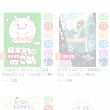
在日本長大的小米 1【首刷版】│
冷面天使 典藏版 7│贈書套│八木
贈書套│ゆ菓子│長鴻漫畫│BJ4動
教広│長鴻漫畫│BJ4動漫
漫
285
305
售價
售價