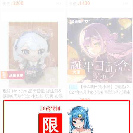
いぐるみ 常闇トワ 100万人記念
常闇トワ トワ様ぬいぐるみ BY
1200
1400
售價
售價
100萬
ライブ衣装
免運
【卡A嚕日貨小舖】(預購) 2
預購
現貨 Hololive 星街彗星 誕生日&
027年4月 Hololive 常闇トワ 誕生
活動6周年記念 小娃娃 玩偶 布偶
日記念2026
4690
售價
吊飾 星街すいせい おでかけすい
1100
售價
ちゃんぬいぐるみ
18歲限制
限