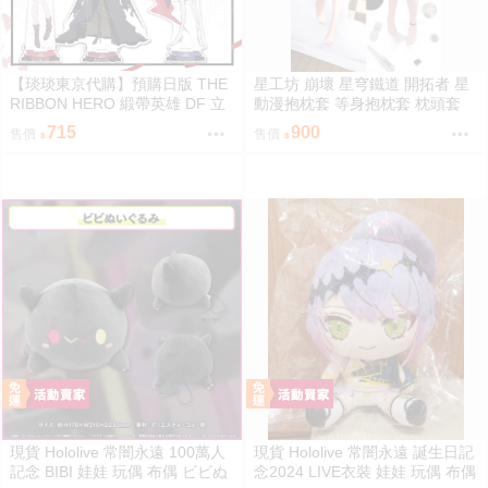
【琰琰東京代購】預購日版 THE
星工坊 崩壞 星穹鐵道 開拓者 星
RIBBON HERO 緞帶英雄 DF 立
動漫抱枕套 等身抱枕套 枕頭套
牌 藍寶石 帕茵 天鵝絨 吉露可
715
900
售價
售價
現貨 Hololive 常闇永遠 100萬人
現貨 Hololive 常闇永遠 誕生日記
記念 BIBI 娃娃 玩偶 布偶 ビビぬ
念2024 LIVE衣裝 娃娃 玩偶 布偶