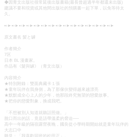
◆因青文出版社很常延後出版書籍(最長曾超過半年都還未出版)
建議不要和現貨或其他間出版社的預購書一起下單，以免等待太
久。
▪▫►▪▫►▪▫►▪▫►▪▫►▪▫►▪▫►▪▫►▪▫►▪▫►▪▫►▪▫►▪▫►▪▫►▪▫►
原文書名 髪と罅
作者簡介
7区
日本 BL 漫畫家。
作品有《髮與罅》（青文出版）
內容簡介
★特別附錄：雙面典藏卡１張
★童年玩伴在我身側，為了那傢伙變得越來越漂亮
★默默成全心上人的少年，他那段終究無望的戀愛故事。
★把你的戀愛對象，換成我吧。
「不想被別人知道就聽話照做。」
脫口而出的話，竟是語帶溫柔的脅迫──
高中一年級的隔宿露營夜晚，國良從小學時期開始就是童年玩伴的
大志口中
聽見：「我喜歡同班的松田正」。