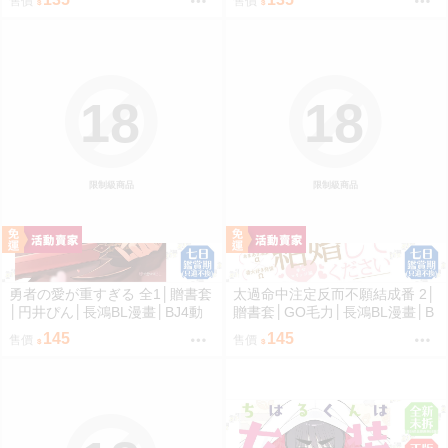
售價
售價
18
18
限制級商品
限制級商品
勇者の愛が重すぎる 全1│贈書套
太過命中注定反而不願結成番 2│
│円井ぴん│長鴻BL漫畫│BJ4動
贈書套│GO毛力│長鴻BL漫畫│B
漫
J4動漫
145
145
售價
售價