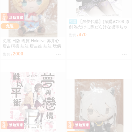
【黑夢代購】(預購)C108 原
預購
免運
創 私だけに隙だらけな後輩ちゃ
ん 社團名:saeu 繪師:saeu
470
售價
免運 日版 現貨 Hololive 赤井心
唐吉柯德 娃娃 唐吉娃 娃娃 玩偶
ドン・キホーテ もちどる 赤井は
2000
售價
あと