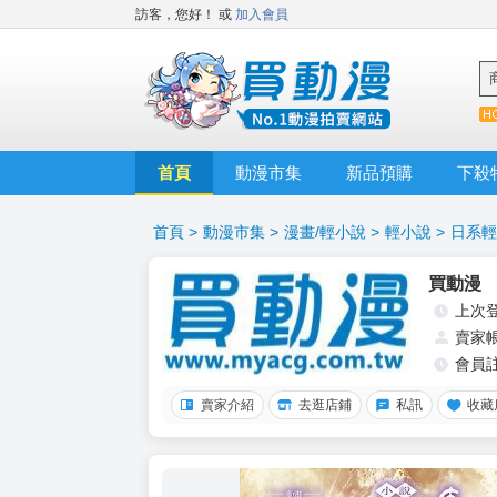
訪客，您好！
或
加入會員
首頁
動漫市集
新品預購
下殺
首頁
>
動漫市集
>
漫畫/輕小說
>
輕小說
>
日系輕
買動漫
上次
賣家
會員
賣家介紹
去逛店鋪
私訊
收藏