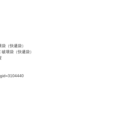
請諒解。
假日）
壞袋（快遞袋）
Ｅ破壞袋（快遞袋）
貨
）