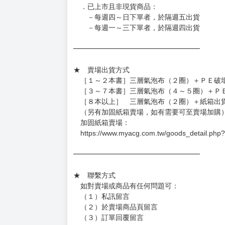
◆如遇缺貨或砍單，將另行通知並取消訂單，敬
━━━━━━━━━━━━━━━━━━
★ 賣場營運、出貨時間
週一～週五 １０：００～１９：００
（假日＆國定假日休息，客服會不定時回覆）
．現貨商品：１～２天出貨（不含假日＆國定
．已上市且非現貨商品：
－每週四～日下單者，於隔週五出貨
－每週一～三下單者，於隔週四出貨
━━━━━━━━━━━━━━━━━━
★ 賣場出貨方式
［１～２本書］三層氣泡布（２圈）＋ＰＥ破
［３～７本書］三層氣泡布（４～５圈）＋Ｐ
［８本以上］ 三層氣泡布（２圈）＋紙箱出
（另有加固紙箱賣場，如有需要可至賣場加購
加固紙箱賣場：