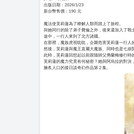
購買評價限制
使用超商取貨付款：負評≦1分 超商未取貨≦1
原文書名： 小説 アニメ 葬送のフリーレン
集數： 第2集
作者：時海結以
插畫： 山田鐘人、阿部 司、鈴木智尋
系列別：酷小說
圖書分級：普遍級
譯者： 林佳祥
出版日期：2026/1/23
新台幣售價：190 元
魔法使芙莉蓮為了瞭解人類而踏上了旅程。
與她同行的除了弟子費倫之外，後來還加入了戰士
途中，一行人來到了北方諸國。
在那裡，魔族虎視眈眈，企圖危害芙莉蓮一行人
然後，芙莉蓮與魔王直屬大魔族、同時也是七崩賢
此時，芙莉蓮回想起以前跟隨師父弗蘭梅修行時的
芙莉蓮的魔力究竟有何秘密？她與阿烏拉的對決
膾炙人口的後日談奇幻作品第２集。