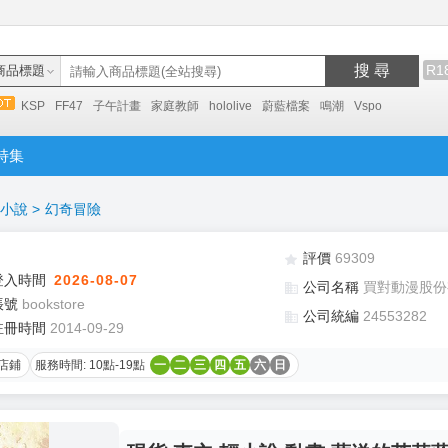
搜 尋
R1
商品標題
KSP
FF47
子午計畫
家庭教師
hololive
蔚藍檔案
鳴潮
Vspo
特集
小說
>
幻奇冒險
評價
69309
登入時間
2026-08-07
公司名稱
買對動漫股份
帳號
bookstore
公司統編
24553282
註冊時間
2014-09-29
店鋪
服務時間: 10點-19點
一
二
三
四
五
六
日