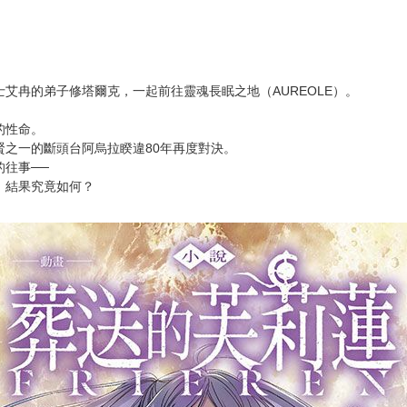
次 未完成交易≦1次 （近半年）
艾冉的弟子修塔爾克，一起前往靈魂長眠之地（AUREOLE）。
的性命。
之一的斷頭台阿烏拉睽違80年再度對決。
往事──
，結果究竟如何？