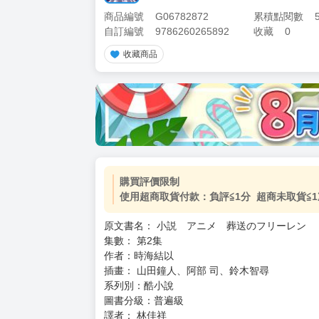
商品編號
G06782872
累積點閱數
自訂編號
9786260265892
收藏
0
收藏商品
加價購
( 共
1
件商品 )
(加購品) 買動漫★《$15元-
-
+