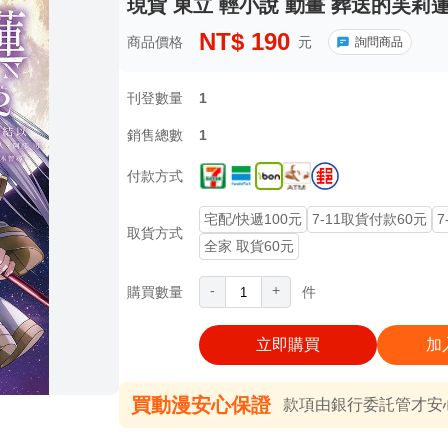
現貨 東立 輕小說 動畫 葬送的芙莉蓮(
NT$
190
商品價格
元
詢問商品
刊登數量
1
銷售總數
1
付款方式
宅配/快遞100元
7-11取貨付款60元
7
取貨方式
全家 取貨60元
-
+
購買數量
件
立即購買
加
買動漫安心保證
款項由銀行委託管才安心 