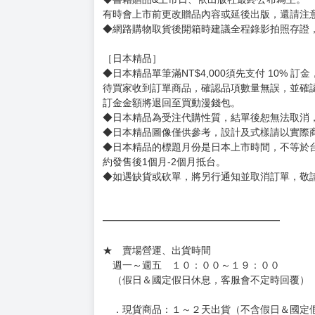
◆有任何問題請聯繫客服。
用評價溝通者，日後將不再提供購書服務，請另
◆預購商品的出貨時間依出版社供貨情形會有所
◆不同月份商品可一起結帳，等訂單內所有商品
◆預購商品皆無現貨，商品圖為示意圖，請以實
◆商品如有缺件、瑕疵，請務必取貨3日內留言
◆書籍拆封無法更換及退貨(內頁印刷瑕疵例外)
書籍有問題請不要拆封，請私訊大廚協助。
◆逾期未取且訂單取消後三個工作天內未有任何
◆書籍贈品&上市日、依出版社最終公布為主。
有時會上市前更改贈品內容或延後出版，還請注
◆網路購物取貨後開箱時建議全程錄影拍照存證
［日本精品］
◆日本精品單筆滿NT$4,000須先支付 10% 
待買家收到訂單商品，確認品項數量無誤，並確
訂金金額將退回至買動漫錢包。
◆日本精品為受注代購性質，結單後恕無法取消
◆日本精品圖像僅供參考，設計及式樣請以實際
◆日本精品的標題月份是日本上市時間，不等於
約發售後1個月-2個月抵台。