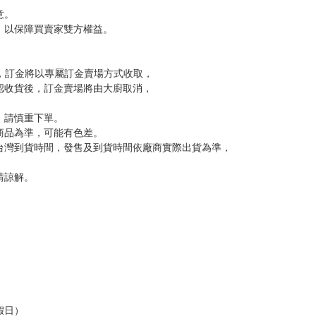
尋其他店家，謝謝。
變動，一旦收到就會盡快寄出。
到齊後一起發貨。
品為主。
反應，逾期不受理。
反應，將直接加入黑名單，還請下單後準時取貨。
意。
，以保障買賣家雙方權益。
訂金，訂金將以專屬訂金賣場方式收取，
認收貨後，訂金賣場將由大廚取消，
，請慎重下單。
商品為準，可能有色差。
台灣到貨時間，發售及到貨時間依廠商實際出貨為準，