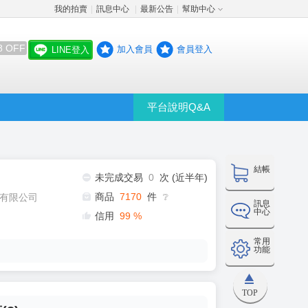
我的拍賣
訊息中心
最新公告
幫助中心
│
│
│
8 OFF
加入會員
會員登入
LINE登入
平台說明Q&A
結帳
未完成交易
0
次 (近半年)
商品
7170
件
有限公司
❔
訊息
中心
信用
99
%
常用
功能
TOP