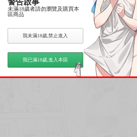
警告啟事
未滿18歲者請勿瀏覽及購買本
區商品
我未滿18歲,禁止進入
我已滿18歲,進入本區