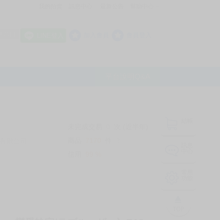
我的拍賣
訊息中心
最新公告
幫助中心
│
│
│
8 OFF
加入會員
會員登入
LINE登入
平台說明Q&A
結帳
未完成交易
0
次 (近半年)
商品
7170
件
有限公司
❔
訊息
中心
信用
99
%
常用
功能
TOP