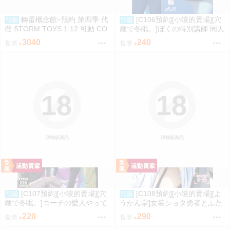
轉蛋概念館~預約 第四季 代
[C106預約][小竣的賣場][穴
預購
預購
理 STORM TOYS 1:12 可動 CO
蔵で冬眠。]ぼくの特別講師 同人
BRA 眼鏡蛇 超商付款免訂金
誌id=3056952
3040
240
售價
售價
18
18
限制級商品
限制級商品
[C107預約][小竣的賣場][穴
[C108預約][小竣的賣場][よ
預購
預購
蔵で冬眠。]コーチの愛人やって
うかん堂]女装ショタ勇者とふた
るって本当ですか 同人誌id=342
なり僧侶 同人誌id=3783030
220
290
售價
售價
5212