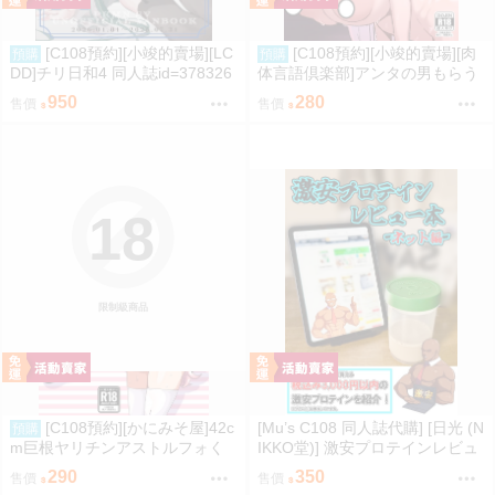
[C108預約][小竣的賣場][LC
[C108預約][小竣的賣場][肉
預購
預購
DD]チリ日和4 同人誌id=378326
体言語倶楽部]アンタの男もらう
2
わよ 同人誌id=3768124
950
280
售價
售價
18
限制級商品
[C108預約][かにみそ屋]42c
[Mu’s C108 同人誌代購] [日光 (N
預購
m巨根ヤリチンアストルフォく
IKKO堂)] 激安プロテインレビュ
ん男の娘コスプレイヤーがコス
ー本 ネット編 (評論、美食)
290
350
售價
售價
プレイヤーとパコる本 FGO 同