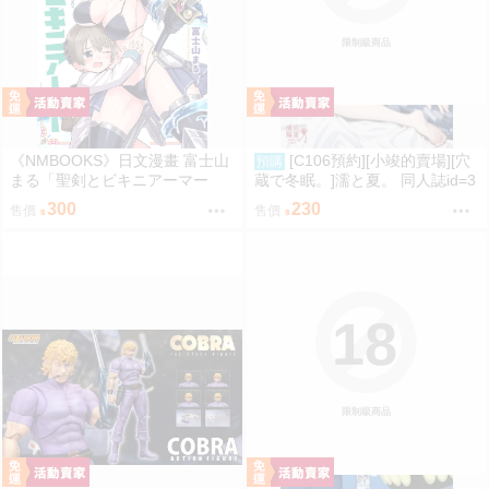
限制級商品
《NMBOOKS》日文漫畫 富士山
[C106預約][小竣的賣場][穴
預購
まる「聖剣とビキニアーマー
蔵で冬眠。]濡と夏。 同人誌id=3
(1)」
181919
300
230
售價
售價
18
限制級商品