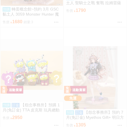
土人 聖騎士之戰 奮戰 拉姆雷薩
爾=瓦倫泰 再版 0904
轉蛋概念館~預約 3月 GSC
預購
1790
售價
黏土人 3059 Monster Hunter 魔
物獵人 火龍 雄火龍 超商付款免
1680
售價
銷量:3
訂金
免運
【怨念事務所】預購 1
預購
訂金
月(免訂金) TTA 皮克斯 玩具總動
【怨念事務所】預約 7
預購
訂金
員 三眼怪 PERIHAPI! 靠肩小公仔
月(免訂金) Myethos Gift+ 明日方
2950
售價
集 中盒 0829
舟 純燼艾雅法拉 後來的故事Ver
1305
售價