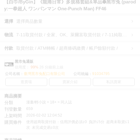
【白巾/ByGin】《龍捲日常》多規格套組&單品⬢黑市兔 (parod
y:一拳超人 ワンパンマン One-Punch Man) FF46
選擇
選擇商品數量
物流
7-11取貨付款 / 全家、OK、萊爾富取貨付款 / 7-11純取貨 / 全家、OK、萊爾富純取貨 / 郵寄寄出 /
付款
取貨付款 / ATM轉帳 / 超商條碼繳費 / 帳戶餘額付款 /
黑市兔通販
信用度：
99%
26 分鐘前上線
公司名稱：
臺灣黑市兔配口有限公司
公司統編：
91034795
逛賣場
賣家介紹
私訊賣家
商品摘要
分類
漫畫/輕小說 > 18+ > 同人誌
刊登數量
659
上架時間
2026-02-02 12:04:52
購買條件
使用超商取貨付款：信用評價必須≧0 負評≦5分 超商未取貨≦1
次 未完成交易≦0次