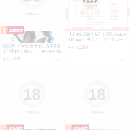
限制級商品
【卡A嚕日貨小舖】(現貨) Hololiv
e Mococo モココ・アビスガード
誕生日記念2024 ラフィアンぬい
[C108預約][小竣的賣場][埋
預購
1200
售價
ぐるみ ピンクver. 布偶
まり屋]キリ娘ルート Another #1
0 中編 ~浮気デート編~ 同人誌id
320
售價
=3764106
18
18
限制級商品
限制級商品