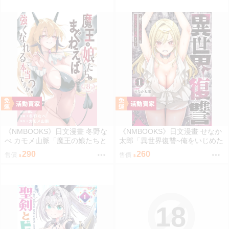
《NMBOOKS》日文漫畫 冬野な
《NMBOOKS》日文漫畫 せなか
べ カモメ山脈「魔王の娘たちと
太郎「異世界復讐~俺をいじめた
まぐわえば強くなれるって本当
奴らを最強スキルで支配する~
290
260
售價
售價
ですか？ (8)」
(1)」
18