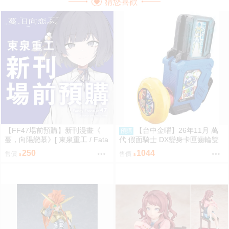
猜您喜歡
【FF47場前預購】新刊漫畫《
【台中金曜】26年11月 萬
預購
蔓，向陽戀慕》[ 東泉重工 / Fata
代 假面騎士 DX變身卡匣齒輪雙
aa / 美鈴x手毬 / 秦谷美鈴 / 月村
重版 0814
250
1044
售價
售價
手毬 / 學園偶像大師 / 全年齡 / 百
合ONLY ]