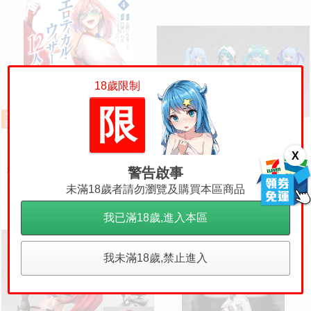
18歲限制
限
X
《NMBOOKS》日文漫畫 太陽ひ
轉蛋概念館~預約 2月 GSC
預購
かる 白津川心太「エロティカ
盲盒系列 初音未來 雪未來全明星
警告啟事
ル・ウィザードと12人の花嫁
模型收藏 Vol.2 8入 超商付款免訂
290
3520
未滿18歲者請勿瀏覽及購買本區商品
售價
售價
銷量:1
(4)」
金
我已滿18歲,進入本區
我未滿18歲,禁止進入