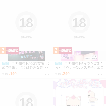
18
18
限制級商品
限制級商品
[C108預約][小竣的賣場][穴
[C108預約][やみつきごまき
預購
預購
蔵で冬眠。]ぼくは野外女装×××
ゅ～]ダウナーOLメス男子、エロ
なんて…SWEET 同人誌id=3774
がり残業中。【特典付】 同人誌i
190
390
售價
售價
615
d=3735920
18