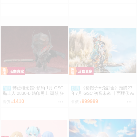
1/8 1011
轉蛋概念館~預約 1月 GSC
《豬帽子✬免訂金》預購27
預購
預購
黏土人 2830-b 烙印勇士 凱茲 狂
年7月 GSC 初音未來 十面埋伏Ve
戰士鎧甲Ver. BLOOD EDITION
r 1/7 再販 0906
1410
999999
售價
售價