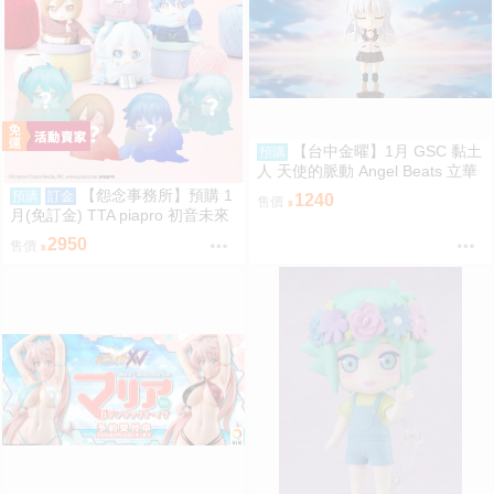
【台中金曜】1月 GSC 黏土
預購
人 天使的脈動 Angel Beats 立華
奏 再版 0904
【怨念事務所】預購 1
預購
訂金
1240
售價
月(免訂金) TTA piapro 初音未來
PERIHAPI! 換裝小公仔集2 中盒
2950
售價
0829