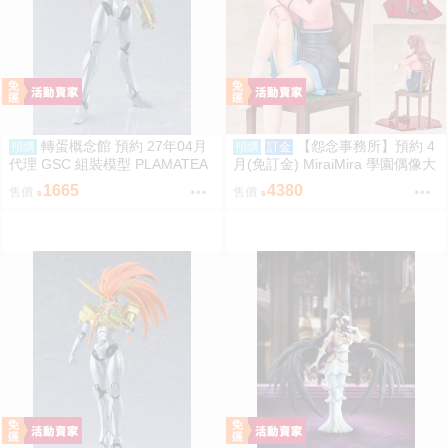
轉蛋概念館 預約 27年04月
【怨念事務所】預約 4
預購
預購
訂金
代理 GSC 組裝模型 PLAMATEA
月(免訂金) MiraiMira 學園偶像大
勇者王 獅子王凱 約16公分 免訂
師 花海咲季 雨後鳶尾花 特訓前V
1665
4380
售價
售價
金
er 1/7 0927