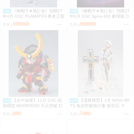
《豬帽子✬免訂金》預購27
《豬帽子✬免訂金》預購27
預購
預購
年4月 GSC PLAMATEA 勇者王我
年6月 GSC figma 693 劇場版 O
王凱牙 獅子王凱 0906
VERLORD 聖王國篇 雅兒貝德 0
999999
999999
售價
售價
913
【台中金曜】12月 GSC 組
【漢斯模型】1月 MAGI AR
預購
預購
裝模型 MODEROID 天元突破 紅
TS 兔女郎服裝計畫 索菲亞· F·
蓮螺巖 紅蓮螺巖 再版 0904
希琳 機甲修女 亮色特別版 高峰N
850
7480
售價
售價
adare