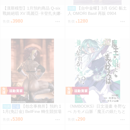
【漢斯模型】1月預約商品 Q-six
【台中金曜】3月 GSC 黏土
預購
戰姬絕唱 XV 瑪麗亞·卡登扎夫娜·
人 OMORI Basil 再販 0904
伊芙 通常版 油光版 1/7 PVC
3980
1280
售價
售價
【怨念事務所】預約 1
《NMBOOKS》日文漫畫 冬野な
預購
訂金
1月(免訂金) BellFine 轉生競技場
べ カモメ山脈「魔王の娘たちと
瑪爾 巴洛克 1/6 0830
まぐわえば強くなれるって本当
5380
290
售價
售價
ですか？ (7)」