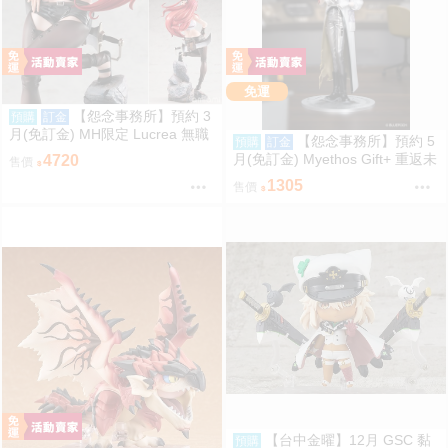
免運
【怨念事務所】預約 3
預購
訂金
月(免訂金) MH限定 Lucrea 無職
【怨念事務所】預約 5
預購
訂金
轉生 艾莉絲 全高約27公分 0816
月(免訂金) Myethos Gift+ 重返未
4720
售價
來 1999 兔毛手袋 1/8 1011
1305
售價
【台中金曜】12月 GSC 黏
預購