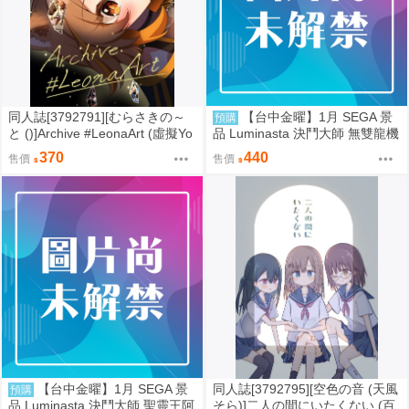
同人誌[3792791][むらさきの～
【台中金曜】1月 SEGA 景
預購
と ()]Archive #LeonaArt (虛擬Yo
品 Luminasta 決鬥大師 無雙龍機
uTuber)
Bolbalzark 0901
370
440
售價
售價
【台中金曜】1月 SEGA 景
同人誌[3792795][空色の音 (天風
預購
品 Luminasta 決鬥大師 聖靈王阿
そら)]二人の間にいたくない (百