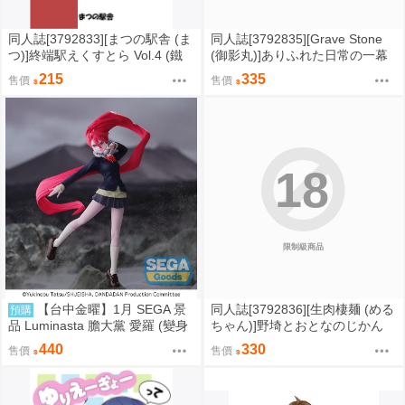
同人誌[3792833][まつの駅舎 (ま
同人誌[3792835][Grave Stone
つ)]終端駅えくすとら Vol.4 (鐵
(御影丸)]ありふれた日常の一幕
道)
(初音VOICEROID)
215
335
售價
售價
18
限制級商品
【台中金曜】1月 SEGA 景
同人誌[3792836][生肉棲麺 (める
預購
品 Luminasta 膽大黨 愛羅 (變身
ちゃん)]野埼とおとなのじかん
版) 0901
(艦隊收藏)
440
330
售價
售價