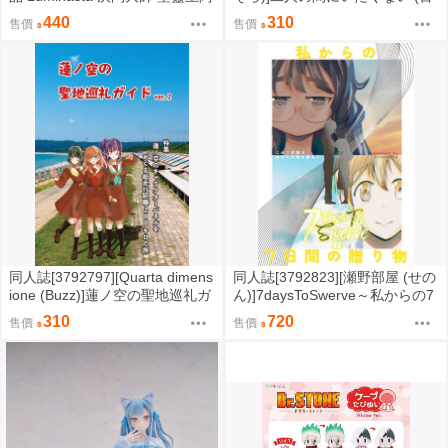
爾卡迪亞斯 0901
合)
440
310
售價
售價
同人誌[3792797][Quarta dimens
同人誌[3792823][瀬野部屋 (せの
ione (Buzz)]蓮ノ空の聖地巡礼ガ
ん)]7daysToSwerve～私からの7
イドvre.2 (蓮之空女學院學園偶
日間の贈り物～#2 (性轉)
310
720
售價
售價
像俱樂部)