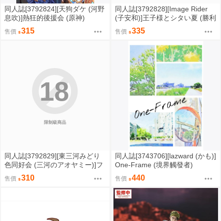
同人誌[3792824][天狗ダケ (河野
同人誌[3792828][Image Rider
息吹)]熱狂的後援会 (原神)
(子安和)]王子様とシタい夏 (勝利
女神妮姬)
315
335
售價
售價
18
限制級商品
同人誌[3792829][東三河みどり
同人誌[3743706][lazward (かも)]
色同好会 (三河のアオヤミー)]フ
One-Frame (境界觸發者)
ィッシュいんぐオンザベッド (偶
310
440
售價
售價
像大師)