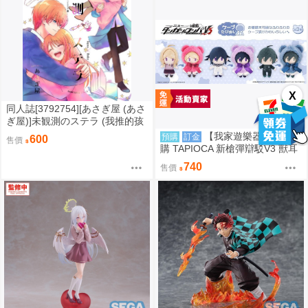
X
同人誌[3792754][あさぎ屋 (あさ
ぎ屋)]未観測のステラ (我推的孩
子)
【我家遊樂器】12月預
預購
訂金
600
售價
購 TAPIOCA 新槍彈辯駁V3 獸耳
斗篷布偶 3款可選
740
售價