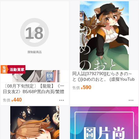
牌）星穹鐵道／白厄／同人／桐
羽
18
限制級商品
同人誌[3792790][むらさきの～
と ()]ゆめのおと。 (虛擬YouTub
er)
〔08月下旬預定〕【龍龍】《一
590
售價
日女友2》B5/68P黑白內頁/繁體
中文⬢黑市兔 (parody: BanG Dre
440
售價
am! It's MyGO!!!!! Ave Mujica 迷
途之子 頌樂人偶 バンドリ！) FF
47