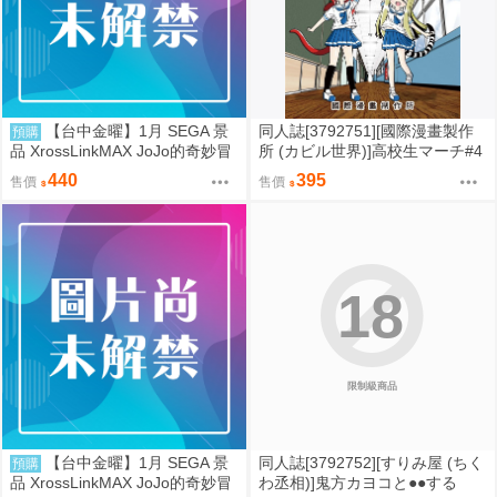
【台中金曜】1月 SEGA 景
同人誌[3792751][國際漫畫製作
預購
品 XrossLinkMAX JoJo的奇妙冒
所 (カビル世界)]高校生マーチ#4
險 石之海 空條徐倫 0901
(原創)
440
395
售價
售價
18
限制級商品
【台中金曜】1月 SEGA 景
同人誌[3792752][すりみ屋 (ちく
預購
品 XrossLinkMAX JoJo的奇妙冒
わ丞相)]鬼方カヨコと●●する