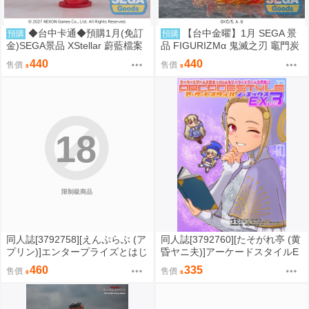
◆台中卡通◆預購1月(免訂
【台中金曜】1月 SEGA 景
預購
預購
金)SEGA景品 XStellar 蔚藍檔案
品 FIGURIZMα 鬼滅之刃 竈門炭
白洲梓 Happy Valentine
治郎 通透世界 0901
440
440
售價
售價
18
限制級商品
同人誌[3792758][えんぷらぶ (ア
同人誌[3792760][たそがれ亭 (黄
プリン)]エンタープライズとはじ
昏ヤニ夫)]アーケードスタイルE
めてえっち (碧藍航線)
X Vol.3 (電玩)
460
335
售價
售價