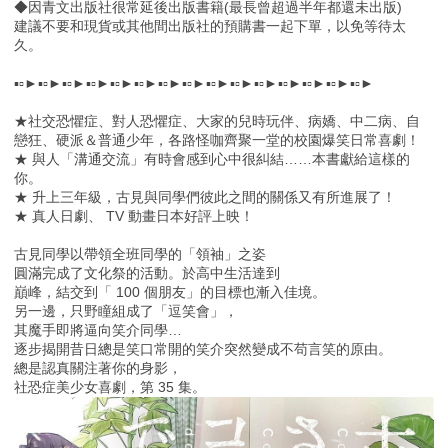
◆因青文出版社很常延後出版書籍(最長曾超過半年都還未出版)
建議不要和現貨或其他間出版社的預購書一起下單，以免等待太
久。
▪▫►▪▫►▪▫►▪▫►▪▫►▪▫►▪▫►▪▫►▪▫►▪▫►▪▫►▪▫►▪▫►▪▫►▪▫►
★社交恐懼症、對人恐懼症、大家的兒時玩伴、病嬌、中二病、自
戀狂、硬派＆普通少年，各路怪咖齊聚一堂的校園爆笑日常喜劇！
★ 與人「溝通交流」有時會感到心中很糾結……本書獻給這樣的
你。
★ 升上三年級，古見與同學們彼此之間的關係又有所進展了！
★ 真人日劇、 TV 動畫日本好評上映！
古見同學以帶領全班同學的「領袖」之姿
圓滿完成了文化祭的活動。於高中生活達到
巔峰，結交到「 100 個朋友」的目標也漸入佳境。
另一邊，只野瞳組成了「逗笑會」，
其魔手即將逼向笑介同學…
逐步揭開昔日總是笑口常開的笑介突然變成不苟言笑的原由。
總是認真關注著你的身影，
社恐症美少女喜劇，第 35 集。