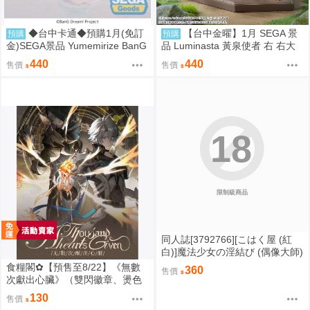
◆台中卡通◆預購1月(免訂
【台中金曜】1月 SEGA 景
預購
預購
金)SEGA景品 Yumemirize BanG
品 Luminasta 黃泉使者 右 右大
Dream Ave Mujica 若葉睦
人 0901
440
440
售價
售價
18
限制級商品
同人誌[3792766][こはく屋 (紅
白)]魔法少女の淫結び (偶像大師)
食糧閣✿【預售至8/22】《無數
360
售價
次獻出心臟》（雙閃徽章、燙色
大拍立得&逆向對裱塔羅牌、壓克
130
售價
力雙閃色紙、彩窗普麻、彩窗立