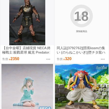
18
限制級商品
【台中金曜】店鋪現貨 NECA 終
同人誌[3792762][団長kssmの集
極戰士:殺戮星球 戴克 Predator:
い (のらねこかいぎ)]堕チタ龍ハ
Badlands Dek 7吋可動人偶
異形ヲ孕ミテ (蔚藍檔案)
2350
320
售價
售價