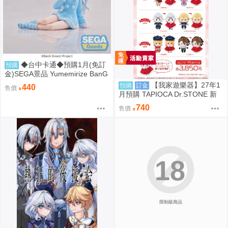
◆台中卡通◆預購1月(免訂
預購
金)SEGA景品 Yumemirize BanG
Dream Ave Mujica 豐川祥子
【我家遊樂器】27年1
預購
訂金
440
售價
月預購 TAPIOCA Dr.STONE 新
石紀 冬裝斗篷布偶 娃娃 6款可選
740
售價
18
限制級商品