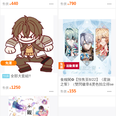
險 石之海 恩里克 普奇 0901
本 総集編 (蔚藍檔案)
440
790
售價
售價
免運
全部大套組!!
預購
食糧閣✿【預售至8/22】《星旅
之誓》（雙閃徽章&燙色拍立得se
1250
售價
t、壓克力色紙、乾花麻將、菱形
155
售價
雙片吊飾）星穹鐵道／白厄／同
人／桐羽