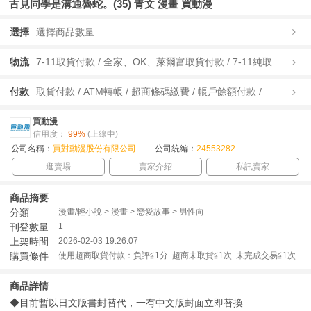
古見同學是溝通魯蛇。(35) 青文 漫畫 買動漫
選擇
選擇商品數量
物流
7-11取貨付款 / 全家、OK、萊爾富取貨付款 / 7-11純取貨 / 全家、OK、萊爾富純取貨 / 宅配/快遞 /
付款
取貨付款 / ATM轉帳 / 超商條碼繳費 / 帳戶餘額付款 /
買動漫
信用度：
99%
(上線中)
公司名稱：
買對動漫股份有限公司
公司統編：
24553282
逛賣場
賣家介紹
私訊賣家
商品摘要
分類
漫畫/輕小說 > 漫畫 > 戀愛故事 > 男性向
刊登數量
1
上架時間
2026-02-03 19:26:07
購買條件
使用超商取貨付款：負評≦1分 超商未取貨≦1次 未完成交易≦1次
商品詳情
◆目前暫以日文版書封替代，一有中文版封面立即替換