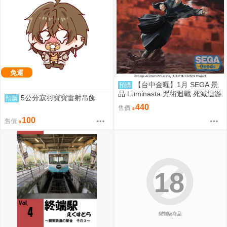
免運
【台中金曜】1月 SEGA 景
預購
品 Luminasta 咒術迴戰 死滅迴游
5公分寂羽寶寶雷射吊飾
預購
禪院直哉 0901
440
售價
100
售價
18
限制級商品