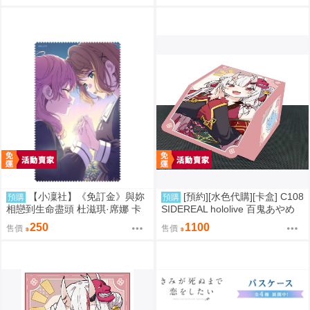
【小凜社】《免訂金》與妳
[預約][水色代購][卡盒] C108
預購
預購
相戀到生命盡頭 杜滋琪·席娜 卡
SIDEREAL hololive 百鬼あやめ
嘉莉·美美 黎吉·星蘭 莫德·亞里
雜談ver
250
1100
售價
售價
クリーナークロス 清潔布