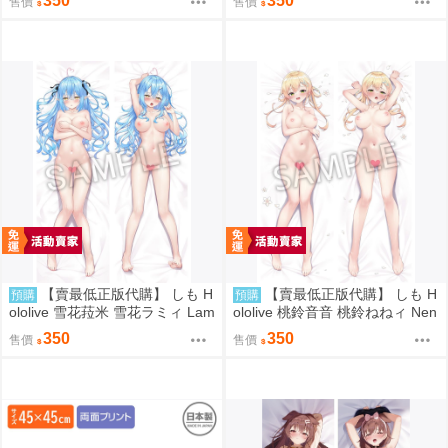
350
350
售價
售價
【賣最低正版代購】 しも H
【賣最低正版代購】 しも H
預購
預購
ololive 雪花菈米 雪花ラミィ Lam
ololive 桃鈴音音 桃鈴ねねィ Nen
y 復刻 全裸版 抱枕套 0831
e 復刻 加筆 全裸版 抱枕套 0831
350
350
售價
售價