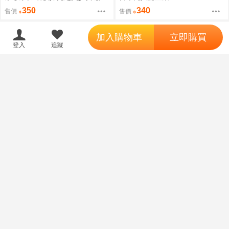
露露卡 抱枕套 アランK 0827
lolive 常闇永遠
350
340
售價
售價
';
加入購物車
立即購買
登入
追蹤
【賣最低正版代購】 C108
【賣最低正版代購】 C108
預購
預購
ぶるぶれ 崩壞 ： 星穹鐵道 流螢
ぶるぶれ 魔法少女小圓 曉美焰
制服 抱枕套 アランK 0827
眼鏡 抱枕套 もりたん 0827
350
350
售價
售價