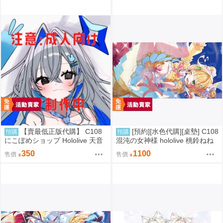
【賣最低正版代購】 C108
[預約][水色代購][桌墊] C108
預購
預購
にこぽめショップ Hololive 天音
混沌の女神様 hololive 桃鈴ねね
彼方 かなた Kanata 抱枕套 0830
彩虹ver
350
1100
售價
售價