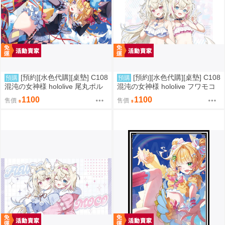
[預約][水色代購][桌墊] C108
[預約][水色代購][桌墊] C108
預購
預購
混沌の女神様 hololive 尾丸ポル
混沌の女神様 hololive フワモコ
カ 魔術ver
泳裝ver
1100
1100
售價
售價