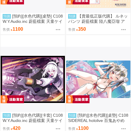
[預約][水色代購][桌墊] C108
【賣最低正版代購】 ルネッ
預購
預購
W.Y.Audio.inc 蔚藍檔案 天童ケイ
パンツ 蔚藍檔案 陸八魔亞瑠 ア
ル 抱枕套 0905
1100
350
售價
售價
[預約][水色代購][卡套] C108
[預約][水色代購][桌墊] C108
預購
預購
W.Y.Audio.inc 蔚藍檔案 天童ケイ
SIDEREAL hololive 百鬼あやめ
泳裝ver
420
1100
售價
售價