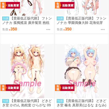
【賣最低正版代購】 フトン
【賣最低正版代購】 フトン
預購
預購
ノナカ 孤獨搖滾 廣井菊里 抱枕
ノナカ 學園偶像大師 花海佑芽
套 0830
抱枕套 Hectyne 0830
350
350
售價
售價
【賣最低正版代購】 どきど
【賣最低正版代購】 どきど
預購
預購
き堂 かのん 抱枕套 ひらがな 09
き堂 榛名 真那美(はるな まなみ)