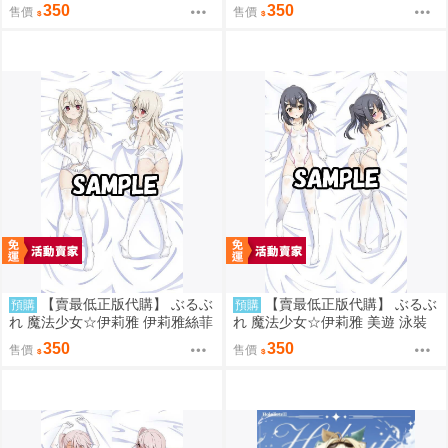
05
抱枕套 成海クリスティアーノー
350
350
售價
售價
ト 0905
【賣最低正版代購】 ぶるぶ
【賣最低正版代購】 ぶるぶ
預購
預購
れ 魔法少女☆伊莉雅 伊莉雅絲菲
れ 魔法少女☆伊莉雅 美遊 泳裝
爾·馮·愛因茲貝倫 泳裝 抱枕套 藤
抱枕套 藤川大智 0827
350
350
售價
售價
川大智 0827