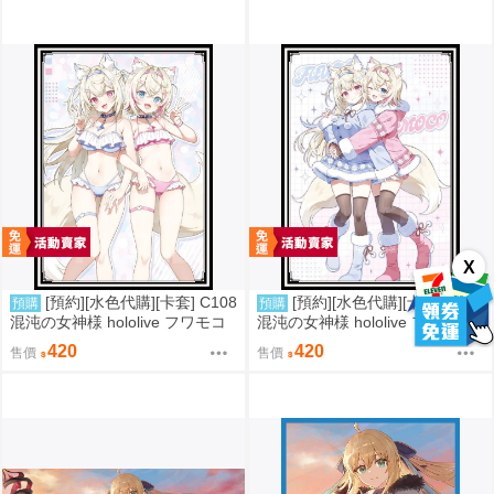
X
[預約][水色代購][卡套] C108
[預約][水色代購][卡套] C108
預購
預購
混沌の女神様 hololive フワモコ
混沌の女神様 hololive フワモコ
泳裝ver
冬裝ver
420
420
售價
售價