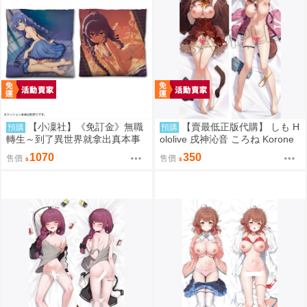
【小凜社】《免訂金》無職
【賣最低正版代購】 しも H
預購
預購
轉生～到了異世界就拿出真本事
ololive 戌神沁音 ころね Korone
洛琪希 ロキシー 雙面抱枕套
抱枕套 0831
1070
350
售價
售價