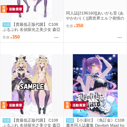
同人誌[2196160][あいがも堂 (あ
やかわりく)]異世界エルフ発情の
魔眼6～姫の夢魔●●編～ (原創)
【賣最低正版代購】 C108
預購
350
售價
ぶるぶれ 名偵探光之美少女 森亞
露露卡 競泳水着 抱枕套 由夜 08
350
售價
27
【賣最低正版代購】 C108
【小凜社】《免訂金》C108
預購
預購
ぶるぶれ 名偵探光之美少女 森亞
書本同人誌畫集 Devilish Maid ho