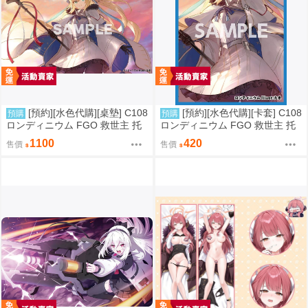
[預約][水色代購][桌墊] C108
[預約][水色代購][卡套] C108
預購
預購
ロンディニウム FGO 救世主 托
ロンディニウム FGO 救世主 托
內莉可
內莉可
1100
420
售價
售價