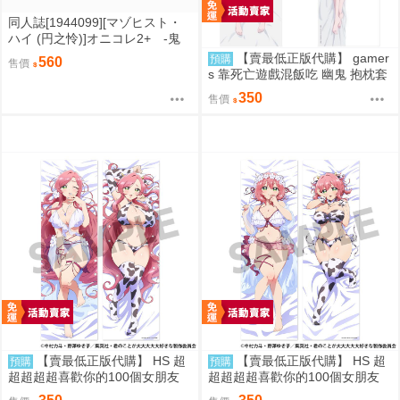
同人誌[1944099][マゾヒスト・
ハイ (円之怜)]オニコレ2+ -鬼
ッ娘コレクション+Fan art&work
【賣最低正版代購】 gamer
預購
560
售價
s 2020~2023- (鬼娘)
s 靠死亡遊戲混飯吃 幽鬼 抱枕套
0818
350
售價
【賣最低正版代購】 HS 超
【賣最低正版代購】 HS 超
預購
預購
超超超超喜歡你的100個女朋友
超超超超喜歡你的100個女朋友
花園羽羽里 抱枕套 0828
花園羽香里 抱枕套 0828