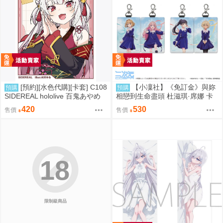
[預約][水色代購][卡套] C108
【小凜社】《免訂金》與妳
預購
預購
SIDEREAL hololive 百鬼あやめ
相戀到生命盡頭 杜滋琪·席娜 卡
雜談ver
嘉莉·美美 黎吉·星蘭 莫德·亞里
420
530
售價
售價
證件票卡夾附登山扣
18
限制級商品