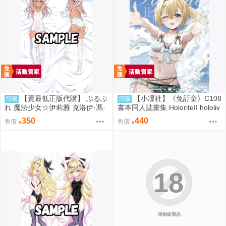
【賣最低正版代購】 ぶるぶ
【小凜社】《免訂金》C108
預購
預購
れ 魔法少女☆伊莉雅 克洛伊·馮·
書本同人誌畫集 HoloriteII hololiv
愛因茲貝倫 泳裝 抱枕套 藤川大
e 風真伊呂波
350
440
售價
售價
智 0827
18
限制級商品