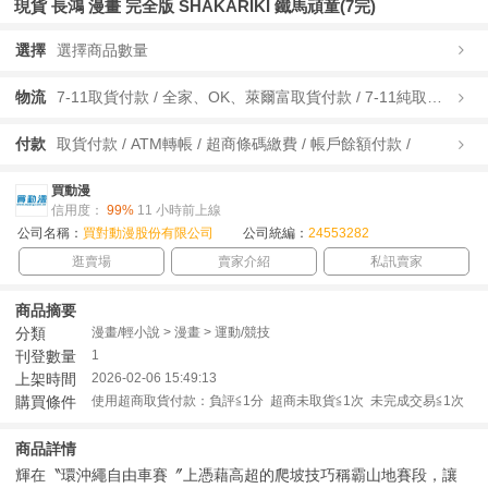
現貨 長鴻 漫畫 完全版 SHAKARIKI 鐵馬頑童(7完)
選擇
選擇商品數量
物流
7-11取貨付款 / 全家、OK、萊爾富取貨付款 / 7-11純取貨 / 全家、OK、萊爾富純取貨 / 宅配/快遞 /
付款
取貨付款 / ATM轉帳 / 超商條碼繳費 / 帳戶餘額付款 /
買動漫
信用度：
99%
11 小時前上線
公司名稱：
買對動漫股份有限公司
公司統編：
24553282
逛賣場
賣家介紹
私訊賣家
商品摘要
分類
漫畫/輕小說 > 漫畫 > 運動/競技
刊登數量
1
上架時間
2026-02-06 15:49:13
購買條件
使用超商取貨付款：負評≦1分 超商未取貨≦1次 未完成交易≦1次
商品詳情
輝在〝環沖繩自由車賽〞上憑藉高超的爬坡技巧稱霸山地賽段，讓