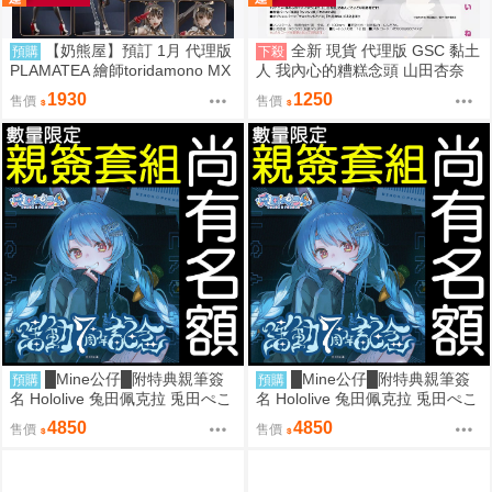
【奶熊屋】預訂 1月 代理版
全新 現貨 代理版 GSC 黏土
預購
下殺
PLAMATEA 繪師toridamono MX
人 我內心的糟糕念頭 山田杏奈
醬 組裝模型 0905
1930
1250
售價
售價
█Mine公仔█附特典親筆簽
█Mine公仔█附特典親筆簽
預購
預購
名 Hololive 兔田佩克拉 兎田ぺこ
名 Hololive 兔田佩克拉 兎田ぺこ
ら 活動7周年記念 七週年紀念套
ら 活動7周年記念 七週年紀念套
4850
4850
售價
售價
組直筆親簽外套T恤
組直筆親簽外套T恤