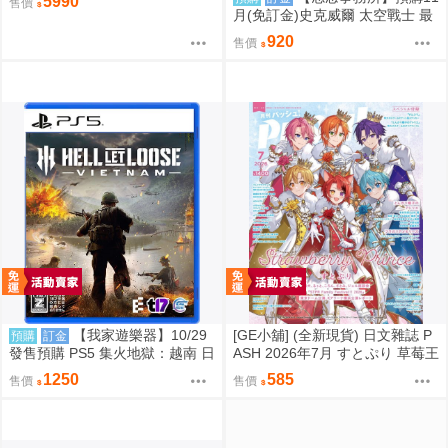
5990
售價
月(免訂金)史克威爾 太空戰士 最
終幻想 FF14 以太之光 微縮模型
920
售價
小夜燈 三次再販 0824
【我家遊樂器】10/29
[GE小舖] (全新現貨) 日文雜誌 P
預購
訂金
發售預購 PS5 集火地獄：越南 日
ASH 2026年7月 すとぷり 草莓王
版
子 魔法帽的工作室
1250
585
售價
售價