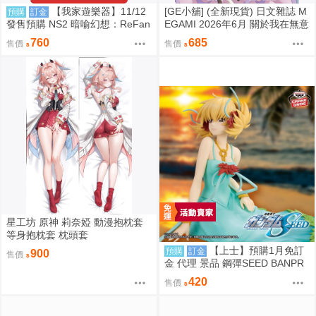
【我家遊樂器】11/12
[GE小舖] (全新現貨) 日文雜誌 M
預購
訂金
發售預購 NS2 暗喻幻想：ReFan
EGAMI 2026年6月 關於我在無意
tazio 鑰匙卡 日版
間被隔壁的天使變成廢柴這件事
760
685
售價
售價
椎名真晝
星工坊 原神 莉奈婭 動漫抱枕套
等身抱枕套 枕頭套
【上士】預購1月免訂
預購
訂金
900
售價
金 代理 景品 鋼彈SEED BANPR
ESTO EVOLVE 卡佳里·由拉·阿
420
售價
斯哈 曉之車