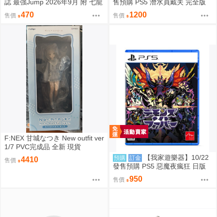
誌 最強Jump 2026年9月 附 七龍
售預購 PS5 潛水員戴夫 完全版
珠 卡片 明信片 七龍珠SD 遊戲王
日版
470
1200
售價
售價
F:NEX 甘城なつき New outfit ver
1/7 PVC完成品 全新 現貨
【我家遊樂器】10/22
預購
訂金
4410
售價
發售預購 PS5 惡魔夜瘋狂 日版
950
售價