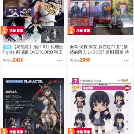
【奶熊屋】預訂 6月 代理版
全新 現貨 東立 躲在超市後門抽
預購
Figma 劇場版 OVERLORD 聖王
菸的兩人 1~3 全部 首刷 限定 特
國篇 雅兒貝德 0916
裝 地主 佐佐木 山田 田山 1到3集
2410
2050
售價
售價