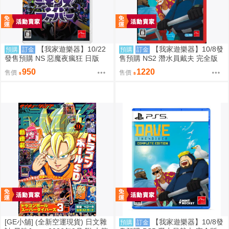
【我家遊樂器】10/22
【我家遊樂器】10/8發
預購
訂金
預購
訂金
發售預購 NS 惡魔夜瘋狂 日版
售預購 NS2 潛水員戴夫 完全版
日版
950
1220
售價
售價
[GE小舖] (全新空運現貨) 日文雜
【我家遊樂器】10/8發
預購
訂金