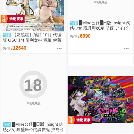
限制級商品
█Mine公仔█日版 Insight 肉
預購
感少女 玩具與妖精 艾薇 アイビ
ー 1/1 PMMA D9261
【奶熊屋】預訂 10月 代理
預購
6090
售價
版 GSC 1/4 勝利女神 妮姬 伊萊
格 BOOM與驚嚇 0905
12640
售價
18
限制級商品
█Mine公仔█日版 Insight 肉
預購
感少女 隔壁座位的調皮鬼 汐見弓