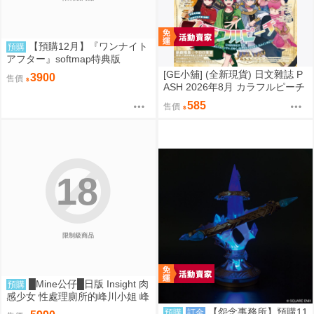
【預購12月】『ワンナイト
預購
アフター』softmap特典版
[GE小舖] (全新現貨) 日文雜誌 P
3900
售價
ASH 2026年8月 カラフルピーチ
からぴち Colorful Peach
585
售價
18
限制級商品
█Mine公仔█日版 Insight 肉
預購
感少女 性處理廁所的峰川小姐 峰
川さん 1/5 PMMA D9263
【怨念事務所】預購11
預購
訂金