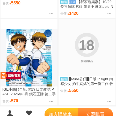
良 1/6 PMMA D9260
【我家遊樂器】10/29
預購
訂金
5550
售價
發售預購 PS5 愚者不滅 Stupid N
ever Dies 日版
1420
售價
18
限制級商品
█Mine公仔█日版 Insight 肉
預購
感少女 奶牛媽媽的第一份工作 牧
野小姐 牧野さん 1/6 PMMA D92
[GE小舖] (全新現貨) 日文雜誌 P
5550
售價
59
ASH 2026年6月 鑽石王牌 第二季
賽馬娘 神之雫 魔法帽的工作室
570
售價
';
加入購物車
立即購買