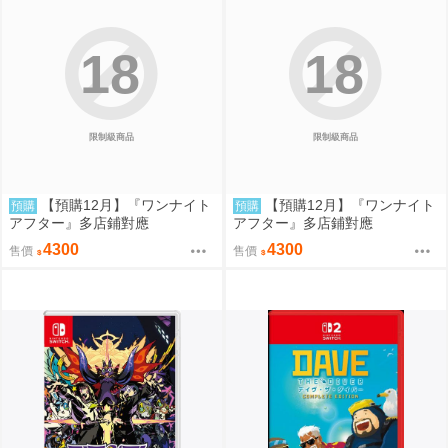
18
18
限制級商品
限制級商品
【預購12月】『ワンナイト
【預購12月】『ワンナイト
預購
預購
アフター』多店鋪對應
アフター』多店鋪對應
4300
4300
售價
售價