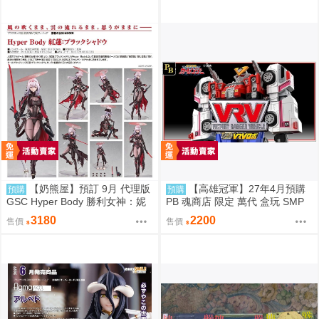
【奶熊屋】預訂 9月 代理版
【高雄冠軍】27年4月預購
預購
預購
GSC Hyper Body 勝利女神：妮
PB 魂商店 限定 萬代 盒玩 SMP
姬 紅蓮：暗影 0916
激走戰隊 激走合體 VRV機器人
3180
2200
售價
售價
免訂金