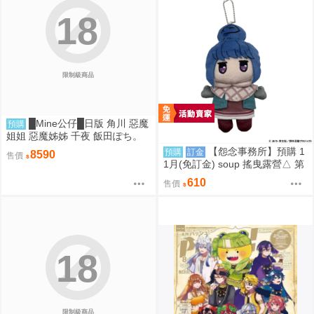
18
限制級商品
█Mine公仔█日版 角川 惡魔
預購
姐姐 惡魔姊姊 千夜 飯田ぽち。
1/6 PVC D9264
【怨念事務所】預購 1
預購
訂金
8590
售價
1月(免訂金) soup 搖曳露營△ 第
3季 Q版珠鍊布偶吊飾 娃娃 玩偶
610
售價
志摩凜 0825
18
限制級商品