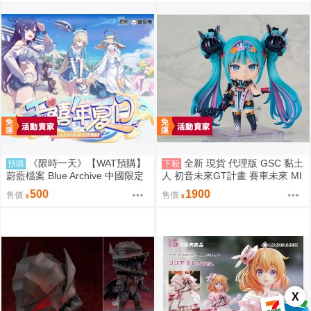
《限時一天》【WAT預購】
全新 現貨 代理版 GSC 黏土
預購
下殺
蔚藍檔案 Blue Archive 中國限定
人 初音未來GT計畫 賽車未來 MI
官方正版 千年夏日主題快閃店 優
KU 2026Ver 賽車
500
1900
售價
售價
香 乃愛 小雪 莉央 季 研討會 壓克
力立牌 立牌 徽章 鑰匙圈 YOSTA
R 模玩熊
X