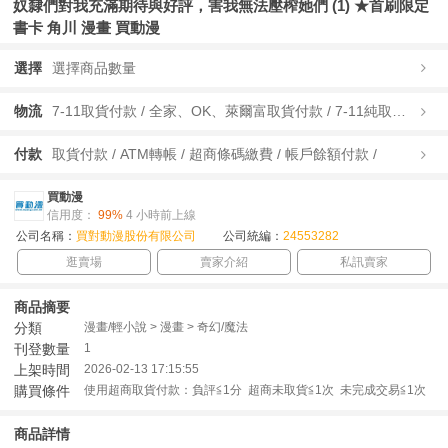
奴隸們對我充滿期待與好評，害我無法壓榨她們 (1) ★首刷限定
書卡 角川 漫畫 買動漫
選擇
選擇商品數量
物流
7-11取貨付款 / 全家、OK、萊爾富取貨付款 / 7-11純取貨 / 全家、OK、萊爾富純取貨 / 宅配/快遞 /
付款
取貨付款 / ATM轉帳 / 超商條碼繳費 / 帳戶餘額付款 /
買動漫
信用度：
99%
4 小時前上線
公司名稱：
買對動漫股份有限公司
公司統編：
24553282
逛賣場
賣家介紹
私訊賣家
商品摘要
分類
漫畫/輕小說 > 漫畫 > 奇幻/魔法
刊登數量
1
上架時間
2026-02-13 17:15:55
購買條件
使用超商取貨付款：負評≦1分 超商未取貨≦1次 未完成交易≦1次
商品詳情