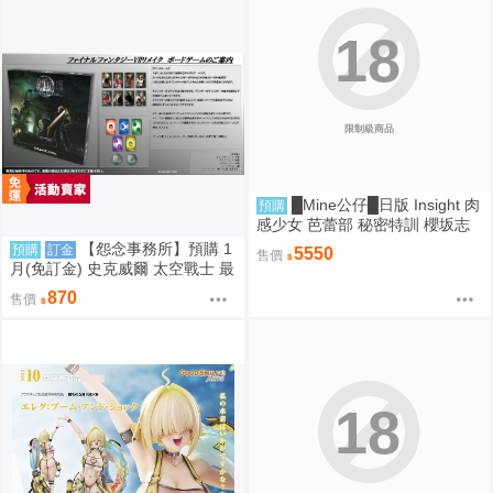
18
限制級商品
█Mine公仔█日版 Insight 肉
預購
感少女 芭蕾部 秘密特訓 櫻坂志
穗 桜坂しほ 1/6 PMMA D9262
【怨念事務所】預購 1
預購
訂金
5550
售價
月(免訂金) 史克威爾 太空戰士 最
終幻想 FF7 重生 桌遊 魔晶石獵
870
售價
人 再販 0821
18