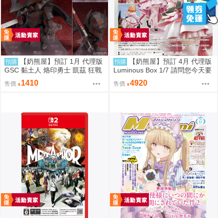
【奶熊屋】預訂 1月 代理版
【奶熊屋】預訂 4月 代理版
預購
預購
GSC 黏土人 烙印勇士 凱茲 狂戰
Luminous Box 1/7 請問您今天要
士鎧甲Ver BLOOD EDITION 090
來點兔子嗎？ 心愛 禮服Ver 0905
1410
4920
售價
售價
5